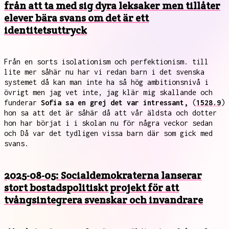
från att ta med sig dyra leksaker men tillåter
elever bära svans om det är ett
identitetsuttryck
Från en sorts isolationism och perfektionism. till
lite mer såhär nu har vi redan barn i det svenska
systemet då kan man inte ha så hög ambitionsnivå i
övrigt men jag vet inte, jag klär mig skallande och
funderar
Sofia sa en grej det var intressant,
(
1528.9
)
hon sa att det är såhär då att vår äldsta och dotter
hon har börjat i i skolan nu för några veckor sedan
och Då var det tydligen vissa barn där som gick med
svans.
2025-08-05: Socialdemokraterna lanserar
stort bostadspolitiskt projekt för att
tvångsintegrera svenskar och invandrare