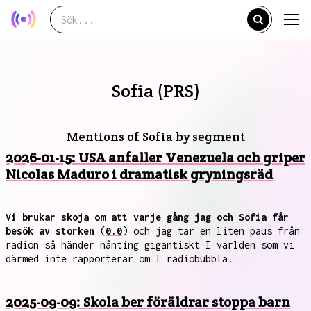
Sofia (PRS)
Mentions of Sofia by segment
2026-01-15: USA anfaller Venezuela och griper
Nicolas Maduro i dramatisk gryningsräd
Vi brukar skoja om att varje gång jag och Sofia får
besök av storken
(
0.0
) och jag tar en liten paus från
radion så händer nånting gigantiskt I världen som vi
därmed inte rapporterar om I radiobubbla.
2025-09-09: Skola ber föräldrar stoppa barn