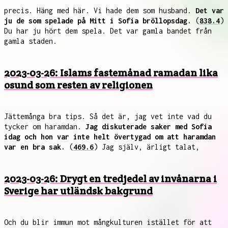
precis. Häng med här. Vi hade dem som husband.
Det var
ju de som spelade på Mitt i Sofia bröllopsdag.
(
838.4
)
Du har ju hört dem spela. Det var gamla bandet från
gamla staden.
2023-03-26: Islams fastemånad ramadan lika
osund som resten av religionen
Jättemånga bra tips. Så det är, jag vet inte vad du
tycker om haramdan.
Jag diskuterade saker med Sofia
idag och hon var inte helt övertygad om att haramdan
var en bra sak.
(
469.6
) Jag själv, ärligt talat,
2023-03-26: Drygt en tredjedel av invånarna i
Sverige har utländsk bakgrund
Och du blir immun mot mångkulturen istället för att