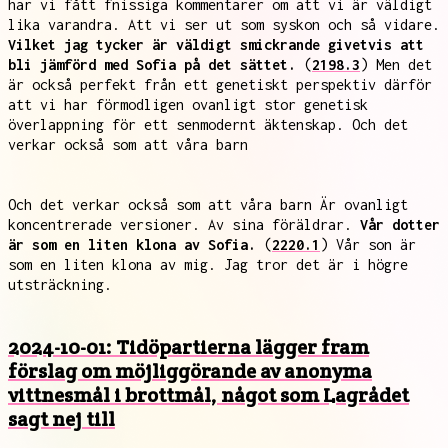
har vi fått fnissiga kommentarer om att vi är väldigt
lika varandra. Att vi ser ut som syskon och så vidare.
Vilket jag tycker är väldigt smickrande givetvis att
bli jämförd med Sofia på det sättet.
(
2198.3
) Men det
är också perfekt från ett genetiskt perspektiv därför
att vi har förmodligen ovanligt stor genetisk
överlappning för ett senmodernt äktenskap. Och det
verkar också som att våra barn
Och det verkar också som att våra barn Är ovanligt
koncentrerade versioner. Av sina föräldrar.
Vår dotter
är som en liten klona av Sofia.
(
2220.1
) Vår son är
som en liten klona av mig. Jag tror det är i högre
utsträckning.
2024-10-01: Tidöpartierna lägger fram
förslag om möjliggörande av anonyma
vittnesmål i brottmål, något som Lagrådet
sagt nej till