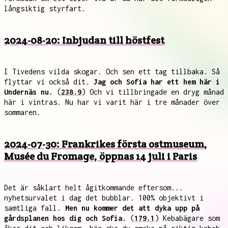
långsiktig styrfart.
2024-08-20: Inbjudan till höstfest
I Tivedens vilda skogar. Och sen ett tag tillbaka. Så
flyttar vi också dit.
Jag och Sofia har ett hem här i
Undernäs nu.
(
238.9
) Och vi tillbringade en dryg månad
här i vintras. Nu har vi varit här i tre månader över
sommaren.
2024-07-30: Frankrikes första ostmuseum,
Musée du Fromage, öppnas 14 juli i Paris
Det är såklart helt ågitkommande eftersom...
nyhetsurvalet i dag det bubblar. 100% objektivt i
samtliga fall.
Men nu kommer det att dyka upp på
gårdsplanen hos dig och Sofia.
(
179.1
) Kebabägare som