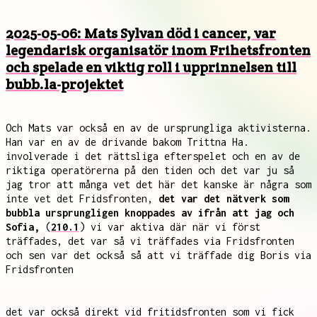
2025-05-06: Mats Sylvan död i cancer, var
legendarisk organisatör inom Frihetsfronten
och spelade en viktig roll i upprinnelsen till
bubb.la-projektet
Och Mats var också en av de ursprungliga aktivisterna.
Han var en av de drivande bakom Trittna Ha.
involverade i det rättsliga efterspelet och en av de
riktiga operatörerna på den tiden och det var ju så
jag tror att många vet det här det kanske är några som
inte vet det Fridsfronten,
det var det nätverk som
bubbla ursprungligen knoppades av ifrån att jag och
Sofia,
(
210.1
) vi var aktiva där när vi först
träffades, det var så vi träffades via Fridsfronten
och sen var det också så att vi träffade dig Boris via
Fridsfronten
det var också direkt vid fritidsfronten som vi fick