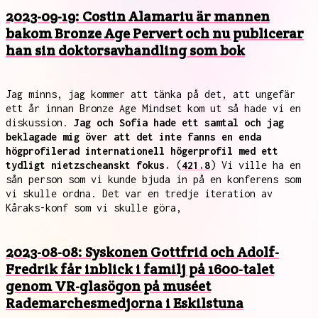
2023-09-19: Costin Alamariu är mannen
bakom Bronze Age Pervert och nu publicerar
han sin doktorsavhandling som bok
Jag minns, jag kommer att tänka på det, att ungefär
ett år innan Bronze Age Mindset kom ut så hade vi en
diskussion.
Jag och Sofia hade ett samtal och jag
beklagade mig över att det inte fanns en enda
högprofilerad internationell högerprofil med ett
tydligt nietzscheanskt fokus.
(
421.8
) Vi ville ha en
sån person som vi kunde bjuda in på en konferens som
vi skulle ordna. Det var en tredje iteration av
Kåraks-konf som vi skulle göra,
2023-08-08: Syskonen Gottfrid och Adolf-
Fredrik får inblick i familj på 1600-talet
genom VR-glasögon på muséet
Rademarchesmedjorna i Eskilstuna