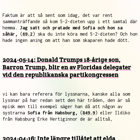
Faktum är att så sent som idag, det var rent
sammanträffande så kom 5-2-dieten upp i ett samtal där
hemma.
Jag satt och pratade med Sofia och hon sa
såhär,
(
69.2
) ska du inte köra med 5-2-dieten? Och hon
hade ingen aning om att han som skaparen hade dött.
2024-05-14: Donald Trumps 18-årige son,
Barron Trump, blir en av Floridas delegater
vid den republikanska partikongressen
vi kan bara referera för lyssnarna, kanske alla som
lyssnar på har redan sett den här tråden, den är så
episk men till exempel säger han då att någon av
systrarna
Sofia från Habsburg,
(
849.9
) eller Ildiko
från Habsburg Erke Hertiginnor de är alltså,
2024-04-16: Inte längre tillåtet att elda