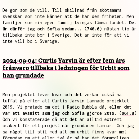
De gör som de vill. Till skillnad från skötsamma
svenskar som inte känner att de har den friheten. Men
familjer som min egen familj tvingas lämna landet.
Det
är därför jag och Sofia sedan...
(
740.6
) nästan tio år
tillbaka inte bor i Sverige. Det är inte för att vi
inte vill bo i Sverige.
2024-09-04: Curtis Yarvin är efter fem års
frånvaro tillbaka i ledningen för Urbit som
han grundade
Men projektet lever kvar och det verkar också ha
tuffat på efter att Curtis Jarvin lämnade projektet
2019. Vi pratade om det i Radio Bubbla då,
eller det
var ett avsnitt som jag och Sofia gjorde 2019.
(
961.8
)
Och vi konstaterade då att det är alltid extremt
osäkert för ett projekt när grundaren lämnar. Och jag
sa något till stil med att om urbit finns kvar mot
förmodan om ett eller två år så har det förmodligen