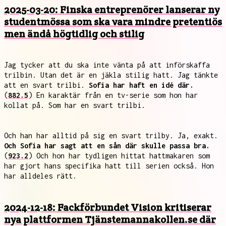
2025-03-20: Finska entreprenörer lanserar ny
studentmössa som ska vara mindre pretentiös
men ändå högtidlig och stilig
Jag tycker att du ska inte vänta på att införskaffa
trilbin. Utan det är en jäkla stilig hatt. Jag tänkte
att en svart trilbi.
Sofia har haft en idé där.
(
882.5
) En karaktär från en tv-serie som hon har
kollat på. Som har en svart trilbi.
Och han har alltid på sig en svart trilby. Ja, exakt.
Och Sofia har sagt att en sån där skulle passa bra.
(
923.2
) Och hon har tydligen hittat hattmakaren som
har gjort hans specifika hatt till serien också. Hon
har alldeles rätt.
2024-12-18: Fackförbundet Vision kritiserar
nya plattformen Tjänstemannakollen.se där