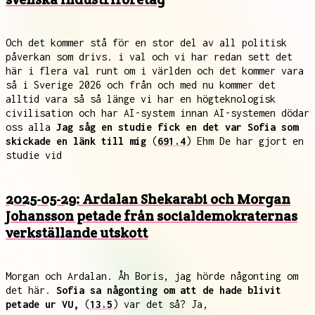
Och det kommer stå för en stor del av all politisk
påverkan som drivs. i val och vi har redan sett det
här i flera val runt om i världen och det kommer vara
så i Sverige 2026 och från och med nu kommer det
alltid vara så så länge vi har en högteknologisk
civilisation och har AI-system innan AI-systemen dödar
oss alla
Jag såg en studie fick en det var Sofia som
skickade en länk till mig
(
691.4
) Ehm De har gjort en
studie vid
2025-05-29: Ardalan Shekarabi och Morgan
Johansson petade från socialdemokraternas
verkställande utskott
Morgan och Ardalan. Åh Boris, jag hörde någonting om
det här.
Sofia sa någonting om att de hade blivit
petade ur VU,
(
13.5
) var det så? Ja,