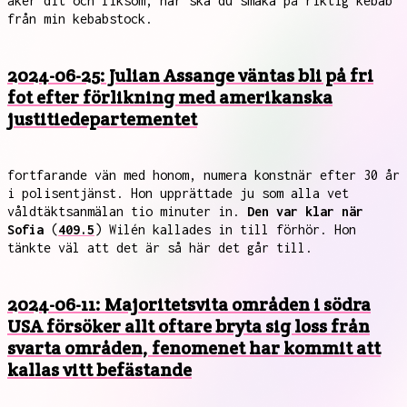
åker dit och liksom, här ska du smaka på riktig kebab
från min kebabstock.
2024-06-25: Julian Assange väntas bli på fri
fot efter förlikning med amerikanska
justitiedepartementet
fortfarande vän med honom, numera konstnär efter 30 år
i polisentjänst. Hon upprättade ju som alla vet
våldtäktsanmälan tio minuter in.
Den var klar när
Sofia
(
409.5
) Wilén kallades in till förhör. Hon
tänkte väl att det är så här det går till.
2024-06-11: Majoritetsvita områden i södra
USA försöker allt oftare bryta sig loss från
svarta områden, fenomenet har kommit att
kallas vitt befästande