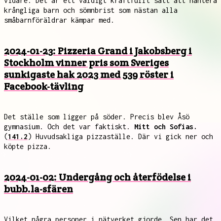
vidare. Det är ett väldigt kraftfullt sätt att hantera
krångliga barn och sömnbrist som nästan alla
småbarnföräldrar kämpar med.
2024-01-23: Pizzeria Grand i Jakobsberg i
Stockholm vinner pris som Sveriges
sunkigaste hak 2023 med 539 röster i
Facebook-tävling
Det ställe som ligger på söder. Precis blev Åsö
gymnasium. Och det var faktiskt.
Mitt och Sofias.
(
141.2
) Huvudsakliga pizzaställe. Där vi gick ner och
köpte pizza.
2024-01-02: Undergång och återfödelse i
bubb.la-sfären
Vilket några personer i nätverket gjorde. Sen har det