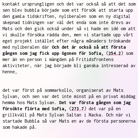
kontakt ursprungligen och det var också så att det som
sen blev bubbla började som ett försök att starta upp
den gamla tidskriften, nyliberalen som en ny digital
skepnad tidningen var väl det enda som inte drevs av
Mats och den gick också under så vi hade en idé om att
vi skulle försöka rädda den, men vi startade upp vårt
eget projekt istället efter några månaders tröskande
med nyliberalen där
Och det är också så att första
gången som jag fick upp ögonen för Sofia,
(
254.2
) som
mer än en person i mängden på Fritidsfrontens
aktiviteter, när jag började bli ganska intresserad av
henne,
det var först på sommarkollo, organiserat av Mats
Sylvan, och sen var det inte minst på en privat middag
hemma hos Mats Sylvan.
Det var första gången som jag
försökte flörta med Sofia,
(
273.7
) det var på en
grillkväll på Mats Sylvan Saltan i Nacka. Och när vi
startade Bubbla så var Mats en av de första personerna
som hakade på.