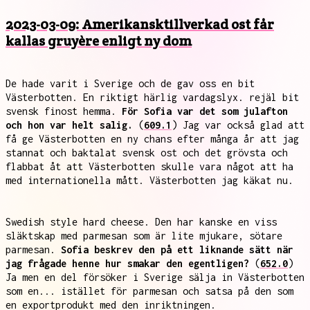
2023-03-09: Amerikansktillverkad ost får
kallas gruyère enligt ny dom
De hade varit i Sverige och de gav oss en bit
Västerbotten. En riktigt härlig vardagslyx. rejäl bit
svensk finost hemma.
För Sofia var det som julafton
och hon var helt salig.
(
609.1
) Jag var också glad att
få ge Västerbotten en ny chans efter många år att jag
stannat och baktalat svensk ost och det grövsta och
flabbat åt att Västerbotten skulle vara något att ha
med internationella mått. Västerbotten jag käkat nu.
Swedish style hard cheese. Den har kanske en viss
släktskap med parmesan som är lite mjukare, sötare
parmesan.
Sofia beskrev den på ett liknande sätt när
jag frågade henne hur smakar den egentligen?
(
652.0
)
Ja men en del försöker i Sverige sälja in Västerbotten
som en... istället för parmesan och satsa på den som
en exportprodukt med den inriktningen.