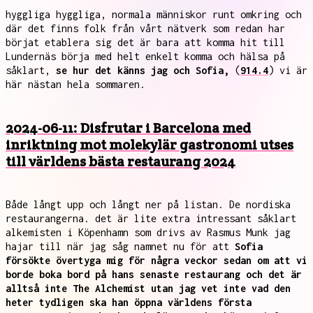
hyggliga hyggliga, normala människor runt omkring och
där det finns folk från vårt nätverk som redan har
börjat etablera sig det är bara att komma hit till
Lundernäs börja med helt enkelt komma och hälsa på
såklart,
se hur det känns jag och Sofia,
(
914.4
) vi är
här nästan hela sommaren.
2024-06-11: Disfrutar i Barcelona med
inriktning mot molekylär gastronomi utses
till världens bästa restaurang 2024
Både långt upp och långt ner på listan. De nordiska
restaurangerna. det är lite extra intressant såklart
alkemisten i Köpenhamn som drivs av Rasmus Munk jag
hajar till när jag såg namnet nu för att
Sofia
försökte övertyga mig för några veckor sedan om att vi
borde boka bord på hans senaste restaurang och det är
alltså inte The Alchemist utan jag vet inte vad den
heter tydligen ska han öppna världens första