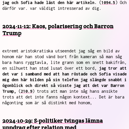
jag och Sofia hade läst den här artikeln.
(
1094.5
) Och
därför var. var väldigt intresserad av dig.
2024-11-12: Kaos, polarisering och Barron
Trump
extremt aristokratiska utseendet jag såg en bild av
honom när han stod vänd bort från kameran så man såg
bara hans ryggtavla, lite grann som en snett bakifrån,
en silhuett han stod lusat över ett bord,
jag tror att
det var i samband med att han röstade och Sofia visade
mig den här bilden på sin telefon jag slängde snabbt i
ögonblick och direkt så visste jag att det var Barron
Trump,
(
210.9
) trots att man inte såg hans ansikte
trots att det inte fanns någon kontext... Det är bara
någonting som är så distinkt med honom,
2024-10-29: S-politiker tvingas lämna
uppdrag efter relation med