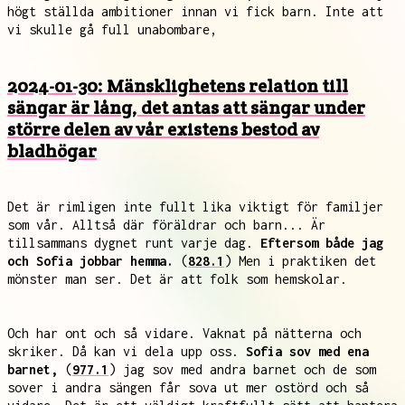
högt ställda ambitioner innan vi fick barn. Inte att
vi skulle gå full unabombare,
2024-01-30: Mänsklighetens relation till
sängar är lång, det antas att sängar under
större delen av vår existens bestod av
bladhögar
Det är rimligen inte fullt lika viktigt för familjer
som vår. Alltså där föräldrar och barn... Är
tillsammans dygnet runt varje dag.
Eftersom både jag
och Sofia jobbar hemma.
(
828.1
) Men i praktiken det
mönster man ser. Det är att folk som hemskolar.
Och har ont och så vidare. Vaknat på nätterna och
skriker. Då kan vi dela upp oss.
Sofia sov med ena
barnet,
(
977.1
) jag sov med andra barnet och de som
sover i andra sängen får sova ut mer ostörd och så