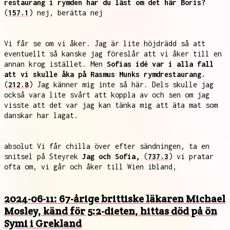
restaurang i rymden har du läst om det här Boris?
(
157.1
) nej, berätta nej
Vi får se om vi åker. Jag är lite höjdrädd så att
eventuellt så kanske jag föreslår att vi åker till en
annan krog istället. Men
Sofias idé var i alla fall
att vi skulle åka på Rasmus Munks rymdrestaurang.
(
212.8
) Jag känner mig inte så här. Dels skulle jag
också vara lite svårt att koppla av och sen om jag
visste att det var jag kan tänka mig att äta mat som
danskar har lagat.
absolut Vi får chilla över efter sändningen, ta en
snitsel på Steyrek
Jag och Sofia,
(
737.3
) vi pratar
ofta om, vi går och åker till Wien ibland,
2024-06-11: 67-årige brittiske läkaren Michael
Mosley, känd för 5:2-dieten, hittas död på ön
Symi i Grekland