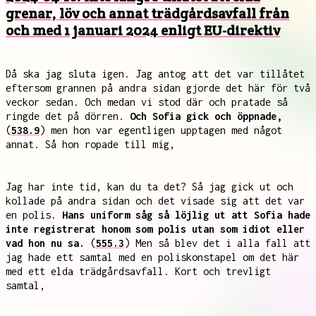
grenar, löv och annat trädgårdsavfall från
och med 1 januari 2024 enligt EU-direktiv
Då ska jag sluta igen. Jag antog att det var tillåtet
eftersom grannen på andra sidan gjorde det här för två
veckor sedan. Och medan vi stod där och pratade så
ringde det på dörren.
Och Sofia gick och öppnade,
(
538.9
) men hon var egentligen upptagen med något
annat. Så hon ropade till mig,
Jag har inte tid, kan du ta det? Så jag gick ut och
kollade på andra sidan och det visade sig att det var
en polis.
Hans uniform såg så löjlig ut att Sofia hade
inte registrerat honom som polis utan som idiot eller
vad hon nu sa.
(
555.3
) Men så blev det i alla fall att
jag hade ett samtal med en poliskonstapel om det här
med ett elda trädgårdsavfall. Kort och trevligt
samtal,