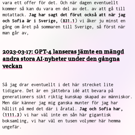
vara ett offer för det. Och när dagen eventuellt
kommer så kan du vara en del av det. av att gå till
motattack.
Jag har sagt det förut också att när jag
och Sofia är i Sverige,
(
831.1
) vi åker ju minst en
gång om året på sommaren till Sverige, så först när
man går av,
2023-03-17: GPT-4 lanseras jämte en mängd
andra stora AI-nyheter under den gångna
veckan
Så jag drar eventuellt i det här strecket lite
tidigare. Det är en jättebra idé att bevara på
generationers sikt riktig kunskap skapad av människor.
Men där känner jag mig ganska munter för jag har
hållit på med det där i åratal.
Jag och Sofia har,
(
1111.3
) vi har väl inte en sån här gigantisk
boksamling, vi har väl en tusen volymer här hemma
ungefär.