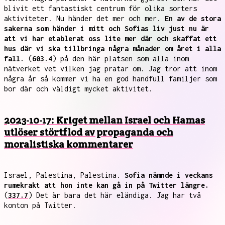
blivit ett fantastiskt centrum för olika sorters
aktiviteter. Nu händer det mer och mer.
En av de stora
sakerna som händer i mitt och Sofias liv just nu är
att vi har etablerat oss lite mer där och skaffat ett
hus där vi ska tillbringa några månader om året i alla
fall.
(
603.4
) på den här platsen som alla inom
nätverket vet vilken jag pratar om. Jag tror att inom
några år så kommer vi ha en god handfull familjer som
bor där och väldigt mycket aktivitet.
2023-10-17: Kriget mellan Israel och Hamas
utlöser störtflod av propaganda och
moralistiska kommentarer
Israel, Palestina, Palestina.
Sofia nämnde i veckans
rumekrakt att hon inte kan gå in på Twitter längre.
(
337.7
) Det är bara det här eländiga. Jag har två
konton på Twitter.