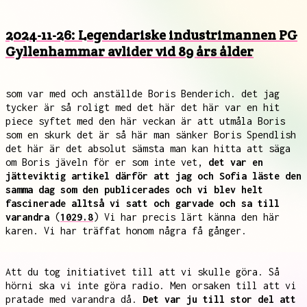
2024-11-26: Legendariske industrimannen PG
Gyllenhammar avlider vid 89 års ålder
som var med och anställde Boris Benderich. det jag
tycker är så roligt med det här det här var en hit
piece syftet med den här veckan är att utmåla Boris
som en skurk det är så här man sänker Boris Spendlish
det här är det absolut sämsta man kan hitta att säga
om Boris jäveln för er som inte vet,
det var en
jätteviktig artikel därför att jag och Sofia läste den
samma dag som den publicerades och vi blev helt
fascinerade alltså vi satt och garvade och sa till
varandra
(
1029.8
) Vi har precis lärt känna den här
karen. Vi har träffat honom några få gånger.
Att du tog initiativet till att vi skulle göra. Så
hörni ska vi inte göra radio. Men orsaken till att vi
pratade med varandra då.
Det var ju till stor del att