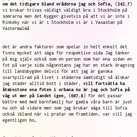
om det tidigare bland erådorna jag och Sofia,
(
342.7
)
vi brukar trivas väldigt väldigt bra i Stockholm på
somrarna men det bygger givetvis på att vi är inte i
Rinkeby när vi är i Stockholm vi är i Vasastan på
Västermalmå
det är andra faktorer som spelar in helt enkelt det
finns mycket att säga för respektive sida Jag tänker
på mig själv också som en person som har ena sidan en
fot på varje sida någonstans jag har en stark dragning
till landsbygden delvis för att jag är ganska
svartpillrad på livet i städerna samtidigt så älskar
jag städer alltid bott i städer,
vill fortsätta ha
åtminstone ena foten i urbana nu är jag och Sofia på
väg ut mer på landet igen,
(
607.8
) för det passar
bättre med med barnfamilj hur gamla våra barn är just
nu och så vidare men som jag brukar säga till Sofia
också ibland när vi pratar om framtiden, var vill jag
egentligen bo,