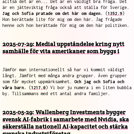
alltså det är en... Det är en väldigt bra fråga. Det
är en jätteviktig fråga också att ställa för Sverige.
Jag och Sofia pratade om det här om dagen.
(
1352.9
)
Hon berättade lite för mig om den här. Jag frågade
henne och hon berättade för mig om den här politiken.
2025-07-29: Medial uppståndelse kring nytt
samhälle för vita amerikaner som byggs i
Jämför man internationellt så har vi kommit väldigt
långt. Jämfört med många andra grupper. Även grupper
som får mycket uppmärksamhet.
Och jag och Sofia och
våra barn.
(
1217.0
) Vi bor ju numera i en liten bubbla
by. Tillsammans med ett antal andra familjer.
2025-05-29: Wallenberg Investments bygger
svensk AI-fabrik i samarbete med Nvidia, ska
säkerställa nationell AI-kapacitet och stärka
svenska industriföretag