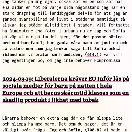
Jag tänker på mig själv också som en person som har
ena sidan en fot på varje sida någonstans jag har en
stark dragning till landsbygden delvis för att jag är
ganska svartpillrad på livet i städerna samtidigt så
älskar jag städer alltid bott i städer, vill fortsätta
ha åtminstone ena foten i urbana nu är jag och Sofia
på väg ut mer på landet igen,
för det passar bättre
med med barnfamilj hur gamla våra barn är just nu och
så vidare men som jag brukar säga till Sofia också
ibland när vi pratar om framtiden,
(
614.1
) var vill
jag egentligen bo, om jag inte behöver kompromissa
2024-03-19: Liberalerna kräver EU inför lås på
sociala medier för barn på natten i hela
Europa och att barns skärmtid klassas som en
skadlig produkt i likhet med tobak
Lärarna behöver en extra dag där de får slappa lite
och slippa ha med barn. Det som du säger, det är en
väldigt svår fråga.
Jag och Sofia,
(
708.8
) vi hade ju