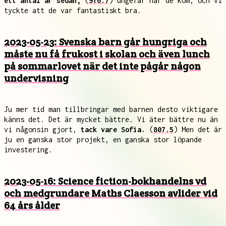
ett antal år sedan,
(
916.7
) ungefär när de kom, och vi
tyckte att de var fantastiskt bra.
2023-05-23: Svenska barn går hungriga och
måste nu få frukost i skolan och även lunch
på sommarlovet när det inte pågår någon
undervisning
Ju mer tid man tillbringar med barnen desto viktigare
känns det. Det är mycket bättre. Vi äter bättre nu än
vi någonsin gjort,
tack vare Sofia.
(
807.5
) Men det är
ju en ganska stor projekt, en ganska stor löpande
investering.
2023-05-16: Science fiction-bokhandelns vd
och medgrundare Maths Claesson avlider vid
64 års ålder