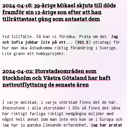
2024-04-16: 39-årige Mikael skjuts till döds
framför sin 12-årige son efter att han
tillrättavisat gäng som antastat dem
Vid tillfälle. Så kan vi försöka. Prata om det.
Jag
och Sofia jobbar lite på ett...
(
993.5
) strategi för
hur man ska åstadkomma riktig förändring i Sverige.
Lite grann ett hobbyprojekt.
2024-04-02: Storstadsområden som
Stockholm och Västra Götaland har haft
nettoutflyttning de senaste åren
I varje delstad, i varje störstad finns det de här.
åtminstone i alla storstäder i USA så finns det såna
här riktigt farliga riktigt nedgångna miljöer med
något helt annat som man inte ens kan se i Europa och
jag har ju ganska liknande erfarenhet,
jag har pratat