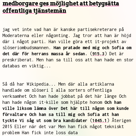
medborgare ges möjlighet att betygsätta
offentliga tjänstemän
jag vet inte vad han är kanske partisekreterare på
Moderaterna eller någonting. Jag tror att han är höjd
där i något parti. Han ville göra ett it-projekt av
slöseriombudsmannen.
Han pratade med mig och Sofia om
det där för herrans massa år sedan.
(
915.3
) Det är
preskriberat. Men han sa till oss att han hade en stor
databas en viktig...
Så då har Wikipedia... Men där alla artiklarna
handlade om slöseri I alla sorters offentliga
verksamhet Och han hade jobbat på det här länge Och
han hade någon it-kille som hjälpte honom
Och han
ville liksom lämna över Det här till någon som kunde
förvaltare Och han sa till mig och Sofia att han
tyckte Vi såg ut som bra kandidater
(
1045.1
) Återigen
2015 Eller när det var Men han fick något tekniskt
problem Han fick inte loss data