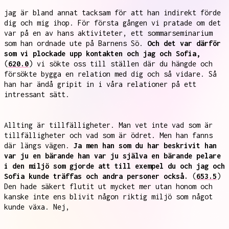
jag är bland annat tacksam för att han indirekt förde
dig och mig ihop. För första gången vi pratade om det
var på en av hans aktiviteter, ett sommarseminarium
som han ordnade ute på Barnens Sö.
Och det var därför
som vi plockade upp kontakten och jag och Sofia,
(
620.0
) vi sökte oss till ställen där du hängde och
försökte bygga en relation med dig och så vidare. Så
han har ändå gripit in i våra relationer på ett
intressant sätt.
Allting är tillfälligheter. Man vet inte vad som är
tillfälligheter och vad som är ödret. Men han fanns
där längs vägen.
Ja men han som du har beskrivit han
var ju en bärande han var ju själva en bärande pelare
i den miljö som gjorde att till exempel du och jag och
Sofia kunde träffas och andra personer också.
(
653.5
)
Den hade säkert flutit ut mycket mer utan honom och
kanske inte ens blivit någon riktig miljö som något
kunde växa. Nej,