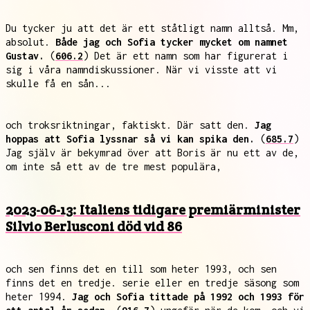
Du tycker ju att det är ett ståtligt namn alltså. Mm,
absolut.
Både jag och Sofia tycker mycket om namnet
Gustav.
(
606.2
) Det är ett namn som har figurerat i
sig i våra namndiskussioner. När vi visste att vi
skulle få en sån...
och troksriktningar, faktiskt. Där satt den.
Jag
hoppas att Sofia lyssnar så vi kan spika den.
(
685.7
)
Jag själv är bekymrad över att Boris är nu ett av de,
om inte så ett av de tre mest populära,
2023-06-13: Italiens tidigare premiärminister
Silvio Berlusconi död vid 86
och sen finns det en till som heter 1993, och sen
finns det en tredje. serie eller en tredje säsong som
heter 1994.
Jag och Sofia tittade på 1992 och 1993 för