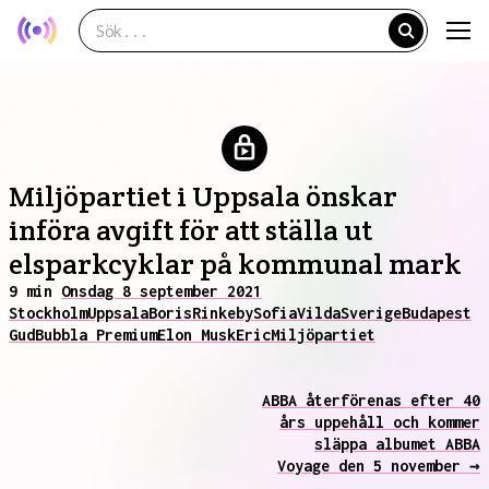
Miljöpartiet i Uppsala önskar
införa avgift för att ställa ut
elsparkcyklar på kommunal mark
9 min
Onsdag 8 september 2021
Stockholm
Uppsala
Boris
Rinkeby
Sofia
Vilda
Sverige
Budapest
Gud
Bubbla Premium
Elon Musk
Eric
Miljöpartiet
ABBA återförenas efter 40
års uppehåll och kommer
släppa albumet ABBA
Voyage den 5 november →