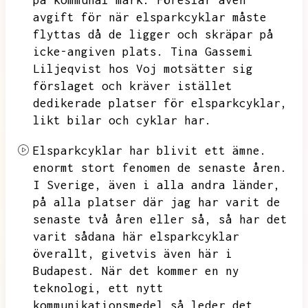
på kommunal mark.
Föreslår även
avgift för när elsparkcyklar måste
flyttas då de ligger och skräpar på
icke-angiven plats.
Tina Gassemi
Liljeqvist hos Voj motsätter sig
förslaget och kräver istället
dedikerade platser för elsparkcyklar,
likt bilar och cyklar har.
Elsparkcyklar har blivit ett ämne.
enormt stort fenomen de senaste åren.
I Sverige,
även i alla andra länder,
på alla platser där jag har varit de
senaste två åren eller så,
så har det
varit sådana här elsparkcyklar
överallt,
givetvis även här i
Budapest.
När det kommer en ny
teknologi,
ett nytt
kommunikationsmedel så leder det