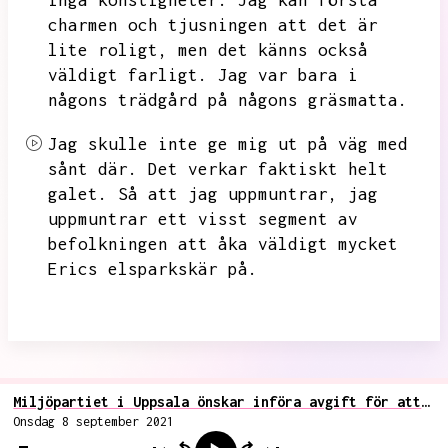
inga konstigheter.
Jag kan förstå
charmen och tjusningen att det är
lite roligt,
men det känns också
väldigt farligt.
Jag var bara i
någons trädgård på någons gräsmatta.
Jag skulle inte ge mig ut på väg med
sånt där.
Det verkar faktiskt helt
galet.
Så att jag uppmuntrar,
jag
uppmuntrar ett visst segment av
befolkningen att åka väldigt mycket
Erics elsparkskär på.
Miljöpartiet i Uppsala önskar införa avgift för att ställa ut elsparkcyklar på kommunal mark
Onsdag 8 september 2021