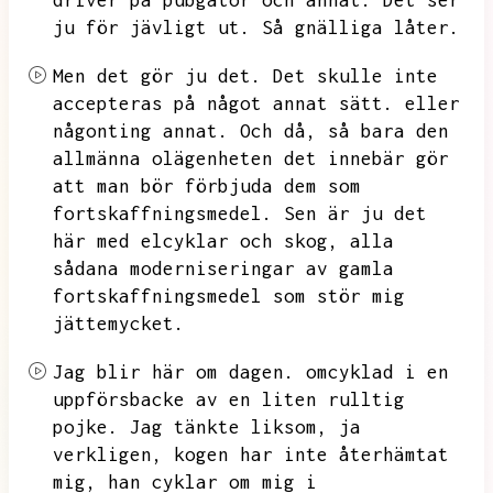
driver på pubgator och annat.
Det ser
ju för jävligt ut.
Så gnälliga låter.
Men det gör ju det.
Det skulle inte
accepteras på något annat sätt.
eller
någonting annat.
Och då,
så bara den
allmänna olägenheten det innebär gör
att man bör förbjuda dem som
fortskaffningsmedel.
Sen är ju det
här med elcyklar och skog,
alla
sådana moderniseringar av gamla
fortskaffningsmedel som stör mig
jättemycket.
Jag blir här om dagen.
omcyklad i en
uppförsbacke av en liten rulltig
pojke.
Jag tänkte liksom,
ja
verkligen,
kogen har inte återhämtat
mig,
han cyklar om mig i