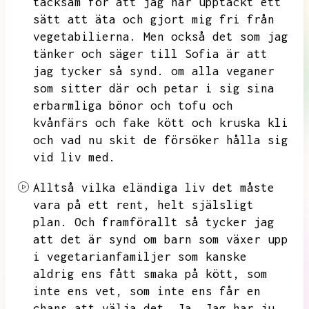
tacksam för att jag har upptäckt ett
sätt att äta och gjort mig fri från
vegetabilierna.
Men också det som jag
tänker och säger till Sofia är att
jag tycker så synd.
om alla veganer
som sitter där och petar i sig sina
erbarmliga bönor och tofu och
kvånfärs och fake kött och kruska kli
och vad nu skit de försöker hålla sig
vid liv med.
Alltså vilka eländiga liv det måste
vara på ett rent,
helt själsligt
plan.
Och framförallt så tycker jag
att det är synd om barn som växer upp
i vegetarianfamiljer som kanske
aldrig ens fått smaka på kött,
som
inte ens vet,
som inte ens får en
chans att välja det.
Ja.
Jag har ju,