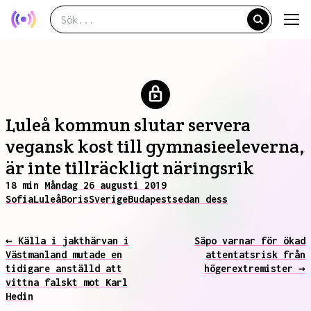
Luleå kommun slutar servera
vegansk kost till gymnasieeleverna,
är inte tillräckligt näringsrik
18 min
Måndag 26 augusti 2019
Sofia
Luleå
Boris
Sverige
Budapest
sedan dess
← Källa i jakthärvan i
Säpo varnar för ökad
Västmanland mutade en
attentatsrisk från
tidigare anställd att
högerextremister →
vittna falskt mot Karl
Hedin