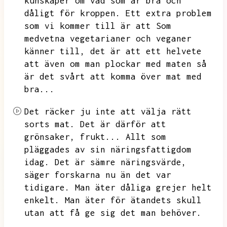
kunskaper om vad som är bra och
dåligt för
kroppen.
Ett extra problem
som vi kommer till är att
Som
medvetna vegetarianer och veganer
känner till,
det är att ett helvete
att även om man plockar med maten så
är det svårt att komma över mat med
bra...
Det räcker ju inte att välja rätt
sorts mat.
Det är därför att
grönsaker,
frukt...
Allt som
pläggades av sin näringsfattigdom
idag.
Det är sämre näringsvärde,
säger forskarna nu än det var
tidigare.
Man äter dåliga grejer helt
enkelt.
Man äter för ätandets skull
utan att få ge sig det man behöver.