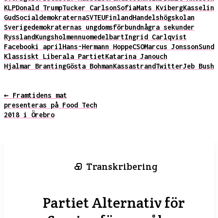
KLP
Donald Trump
Tucker Carlson
Sofia
Mats Kviberg
Kasselin
Gud
Socialdemokraterna
SVT
EU
Finland
Handelshögskolan
Sverigedemokraternas ungdomsförbund
några sekunder
Ryssland
Kungsholmen
nu
omedelbart
Ingrid Carlqvist
Facebook
i april
Hans-Hermann Hoppe
CSO
Marcus Jonsson
Sund
Klassiskt Liberala Partiet
Katarina Janouch
Hjalmar Branting
Gösta Bohman
Kassastrand
Twitter
Jeb Bush
← Framtidens mat
presenteras på Food Tech
2018 i Örebro
Transkribering
Partiet Alternativ för