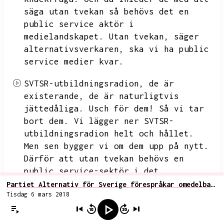
säga utan tvekan så behövs det en
public service aktör i
medielandskapet.
Utan tvekan,
säger
alternativsverkaren,
ska vi ha public
service medier kvar.
SVTSR-utbildningsradion,
de är
existerande,
de är naturligtvis
jättedåliga.
Usch för dem!
Så vi tar
bort dem.
Vi lägger ner SVTSR-
utbildningsradion helt och hållet.
Men sen bygger vi om dem upp på nytt.
Därför att utan tvekan behövs en
public service-sektör i det
landskapet.
Så där måste jag säga att
Partiet Alternativ för Sverige förespråkar omedelbart asylstopp följt av aktiv återvandringspolitik
Tisdag 6 mars 2018
det är en helt otrolig besvikelse att
de inte ens kan få en sådan
grundläggande,
en sådan enkel och