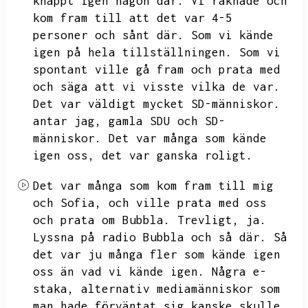
knappt igen någon där.
Vi räknade och
kom fram till att det var 4-5
personer och sånt där.
Som vi kände
igen på hela tillställningen.
Som vi
spontant ville gå fram och prata med
och säga att vi visste vilka de var.
Det var väldigt mycket SD-människor.
antar jag,
gamla SDU och SD-
människor.
Det var många som kände
igen oss,
det var ganska roligt.
Det var många som kom fram till mig
och Sofia,
och ville prata med oss
och prata om Bubbla.
Trevligt,
ja.
Lyssna på radio Bubbla och så där.
Så
det var ju många fler som kände igen
oss än vad vi kände igen.
Några e-
staka,
alternativ mediamänniskor som
man hade förväntat sig kanske skulle