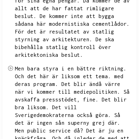
för sina egna pengar.
Då kommer de av
allt att de har fattat rimligare
beslut.
De kommer inte att bygga
sådana här modernistiska cementlådor.
För det är resultatet av statlig
styrning av arkitekturen.
De ska
bibehålla statlig kontroll över
arkitektoniska beslut.
Men bara styra i en bättre riktning.
Och det här är liksom ett tema.
med
deras program.
Det blir ändå värre
när vi kommer till mediepolitiken.
Så
avskaffa pressstödet,
fine.
Det blir
bra liksom.
Det vill
Sverigedemokraterna också göra.
Så
det är ingen sån superny grej där.
Men public service då?
Det är ju en
knäckfråga.
Och då inleder de med att