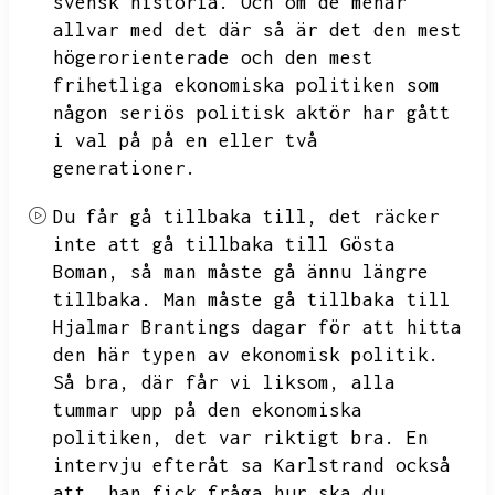
svensk historia.
Och om de menar
allvar med det där så är det den mest
högerorienterade och den mest
frihetliga ekonomiska politiken som
någon seriös politisk aktör har gått
i val på på en eller två
generationer.
Du får gå tillbaka till,
det räcker
inte att gå tillbaka till Gösta
Boman,
så man måste gå ännu längre
tillbaka.
Man måste gå tillbaka till
Hjalmar Brantings dagar för att hitta
den här typen av ekonomisk politik.
Så bra,
där får vi liksom,
alla
tummar upp på den ekonomiska
politiken,
det var riktigt bra.
En
intervju efteråt sa Karlstrand också
att,
han fick fråga hur ska du