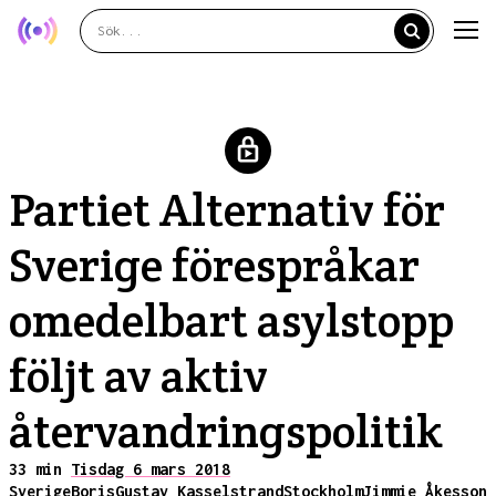
Partiet Alternativ för
Sverige förespråkar
omedelbart asylstopp
följt av aktiv
återvandringspolitik
33 min
Tisdag 6 mars 2018
Sverige
Boris
Gustav Kasselstrand
Stockholm
Jimmie Åkesson