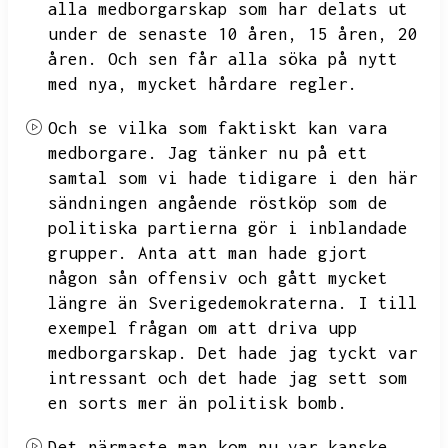
alla medborgarskap som har delats ut
under de senaste 10 åren,
15 åren,
20
åren.
Och sen får alla söka på nytt
med nya,
mycket hårdare regler.
Och se vilka som faktiskt kan vara
medborgare.
Jag tänker nu på ett
samtal som vi hade tidigare i den här
sändningen angående röstköp som de
politiska partierna gör i inblandade
grupper.
Anta att man hade gjort
någon sån offensiv och gått mycket
längre än Sverigedemokraterna.
I till
exempel frågan om att driva upp
medborgarskap.
Det hade jag tyckt var
intressant och det hade jag sett som
en sorts mer än politisk bomb.
Det närmaste man kom nu var kanske