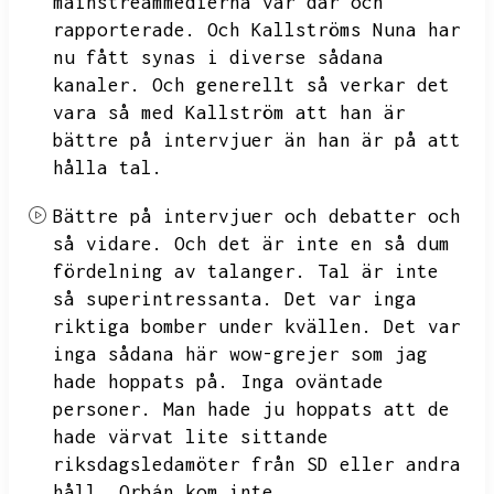
mainstreammedierna var där och
rapporterade.
Och Kallströms Nuna har
nu fått synas i diverse sådana
kanaler.
Och generellt så verkar det
vara så med Kallström att han är
bättre på intervjuer än han är på att
hålla tal.
Bättre på intervjuer och debatter och
så vidare.
Och det är inte en så dum
fördelning av talanger.
Tal är inte
så superintressanta.
Det var inga
riktiga bomber under kvällen.
Det var
inga sådana här wow-grejer som jag
hade hoppats på.
Inga oväntade
personer.
Man hade ju hoppats att de
hade värvat lite sittande
riksdagsledamöter från SD eller andra
håll.
Orbán kom inte.