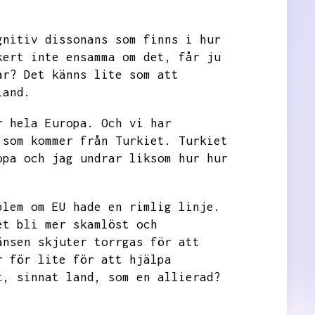
gnitiv dissonans som finns i hur
kert inte ensamma om det,
får ju
ar?
Det känns lite som att
land.
r hela Europa.
Och vi har
 som kommer från Turkiet.
Turkiet
opa och jag undrar liksom hur hur
blem om EU hade en rimlig linje.
et bli mer skamlöst och
änsen
skjuter torrgas för att
r för lite för att hjälpa
t,
sinnat land,
som en allierad?