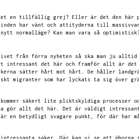
det en tillfällig grej?
Eller är det den här 
vinden har vänt och attityderna till massivva
 nytt normalläge?
Kan man vara så optimistisk
tivet från förra nyheten så ska man ju alltid
rt intressant det här och framför allt är det
ekerna sätter hårt mot hårt.
De håller landgr
iskt migranter som har lyckats ta sig över gr
 kommer säkert lite pliktskyldiga processer o
na gör allt det här.
Det är väldigt intressan
 är en betydligt svagare punkt,
för där har m
 intressanta saker.
Där kan vi se att öborna 