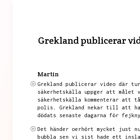
Grekland publicerar vid
Martin
Grekland publicerar video där tu
säkerhetskälla uppger att målet 
säkerhetskälla kommenterar att t
polis.
Grekland nekar till att h
dödats senaste dagarna för fejkn
Det händer oerhört mycket just n
bubbla sen vi sist hade ett insl