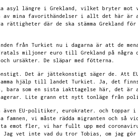
ka asyl längre i Grekland,
vilket bryter mot 
n av mina favorithändelser i allt det här är 
ga rättigheter där de ska stämma Grekland för
anden från Turkiet nu i dagarna är att de men
dratals miljoner euro till Grekland på några 
 och ursäkter.
De släpar med fötterna.
onstigt.
Det är jättekonstigt säger de.
Att E
samma hjälp till landet Turkiet.
Ja,
det finn
a,
bara som en sista iakttagelse här,
det är 
eagerar.
Lite grann ett nytt tonläge från pol
n även EU-politiker,
eurokrater.
och toppar i
na famnen,
vi måste rädda migranten och så vi
 ta emot fler,
vi har fullt upp med coronavir
.
Jag vet inte vad du tror Tobias,
om jag gör