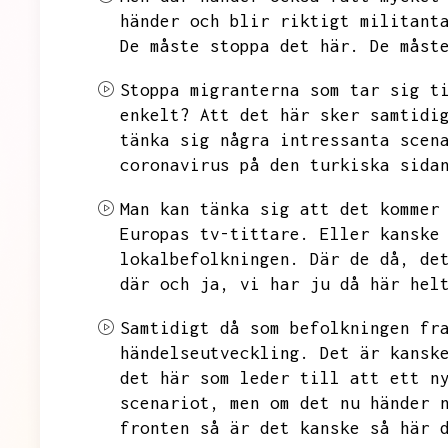
händer och blir riktigt militant
De måste stoppa det här.
De måst
Stoppa migranterna som tar sig t
enkelt?
Att det här sker samtidi
tänka sig några intressanta scen
coronavirus på den turkiska sida
Man kan tänka sig att det kommer
Europas tv-tittare.
Eller kanske
lokalbefolkningen.
Där de då,
de
där och ja,
vi har ju då här hel
Samtidigt då som befolkningen fr
händelseutveckling.
Det är kansk
det här som leder till att ett n
scenariot,
men om det nu händer 
fronten så är det kanske så här 