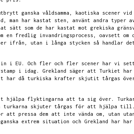
utbrytt ganska våldsamma,
kaotiska scener vid
ld,
man har kastat sten,
använt andra typer a
nat sätt som de har kastat mot grekiska gräns
om en fredlig invandringsprocess,
oavsett om 
mer ifrån,
utan i långa stycken så handlar de
 in i EU.
Och fler och fler
scener har vi set
vstamp i idag.
Grekland säger att Turkiet har
et har då turkiska krafter skjutit tårgas öve
tt hjälpa flyktingarna att ta sig över.
Turka
h turkarna skjuter tårgas för att hjälpa till
ör att pressa dem att inte vända om,
utan uta
 ganska extrem situation och Grekland har har