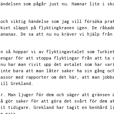
händelsen som pågår just nu.
Hamnar lite i sk
 och viktig händelse som jag vill försöka pra
rkiet släppt på flyktingkranen igen.
De råkad
bananas.
De sa att nu nu kräver vi hjälp från
en så hoppar vi av flyktingavtalet som Turkie
pengar för att stoppa flyktingar från att ta 
 nu har man rivit upp det avtalet som har var
 inte bara att man låter saker ha sin gång oc
massor med rapporter om det här,
att man jobb
till Grekland.
er.
Man ljuger för dem och säger att gränsen 
så gör saker för att göra det svårt för dem a
rit tidigare.
Grekland har tagit en benhård l
je pris.