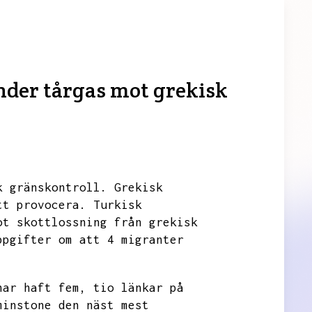
änder tårgas mot grekisk
k gränskontroll.
Grekisk
tt provocera.
Turkisk
ot skottlossning från grekisk
ppgifter om att 4 migranter
har haft fem,
tio länkar på
minstone den näst mest