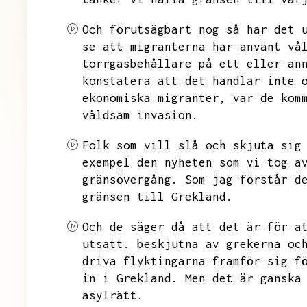
Och förutsägbart nog så har det 
se att migranterna har använt vå
torrgasbehållare på ett eller an
konstatera att det handlar inte 
ekonomiska migranter,
var de kom
våldsam invasion.
Folk som vill slå och skjuta sig
exempel den nyheten som vi tog a
gränsövergång.
Som jag förstår d
gränsen till Grekland.
Och de säger då att det är för a
utsatt.
beskjutna av grekerna oc
driva flyktingarna framför sig f
in i Grekland.
Men det är ganska
asylrätt.