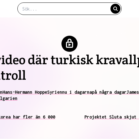
ideo där turkisk kravall
troll
n
Hans-Hermann Hoppe
Syrien
nu i dagarna
på några dagar
James
lgarien
korea har fler än 6 000
Projektet Sluta skjut 