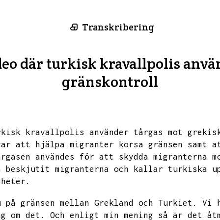
Transkribering
eo där turkisk kravallpolis anv
gränskontroll
rkisk kravallpolis använder tårgas mot grekis
var att hjälpa migranter korsa gränsen samt a
årgasen användes för att skydda migranterna m
a beskjutit migranterna och kallar turkiska u
yheter.
u på gränsen mellan Grekland och Turkiet.
Vi 
ag om det.
Och enligt min mening så är det åt