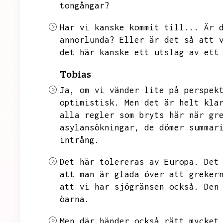
tongångar?
Har vi kanske kommit till...
Är 
annorlunda?
Eller är det så att 
det här kanske ett utslag av ett
Tobias
Ja,
om vi vänder lite på perspek
optimistisk.
Men det är helt kla
alla regler som bryts här när gr
asylansökningar,
de dömer summar
intrång.
Det här tolereras av Europa.
Det
att man är glada över att greker
att vi har sjögränsen också.
Den
öarna.
Men där händer också rätt mycket