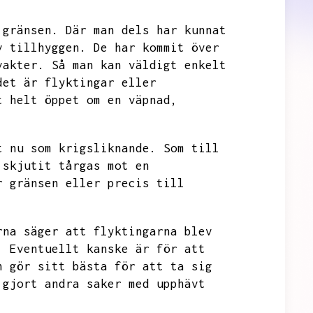
 gränsen.
Där man dels har kunnat
v tillhyggen.
De har kommit över
vakter.
Så man kan väldigt enkelt
det är flyktingar eller
t helt öppet om en väpnad,
t nu som krigsliknande.
Som till
 skjutit tårgas mot en
r gränsen eller precis till
rna säger att flyktingarna blev
.
Eventuellt kanske är för att
n gör sitt bästa för att ta sig
 gjort andra saker med upphävt