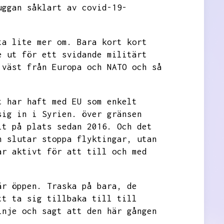
uggan såklart av covid-19-
ta lite mer om.
Bara kort kort
e ut för ett svidande militärt
 väst från Europa och NATO och så
t har haft med EU som enkelt
sig in i Syrien.
över gränsen
it på plats sedan 2016.
Och det
h slutar stoppa flyktingar,
utan
ar aktivt för att till och med
är öppen.
Traska på bara,
de
tt ta sig tillbaka till till
inje och sagt att den här gången