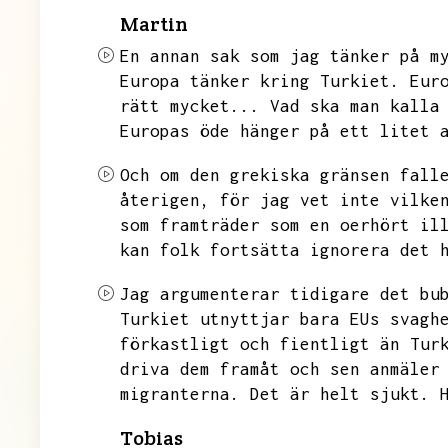
Martin
En annan sak som jag tänker på m
Europa tänker kring Turkiet.
Eur
rätt mycket...
Vad ska man kalla
Europas öde hänger på ett litet 
Och om den grekiska gränsen fall
återigen,
för jag vet inte vilke
som framträder som en oerhört il
kan folk fortsätta ignorera det 
Jag argumenterar tidigare det bu
Turkiet utnyttjar bara EUs svagh
förkastligt och fientligt än Tur
driva dem framåt och sen anmäler
migranterna.
Det är helt sjukt.
Tobias