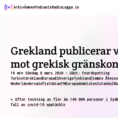
Arkiv
Ämnen
Podcasts
Radio
Logga in
Grekland publicerar v
mot grekisk gränskon
18 min
Söndag 8 mars 2020 - Gäst: Fnordspotting
Turkiet
Grekland
Europa
EU
Sverige
Tyskland
Jimmie Åkesso
Nederländerna
Sofia
Tobias
FN
Europadomstolen
Istanbul
Bu
← Efter testning av fler än 140 000 personer i Syd
fall av covid-19 upptäckts