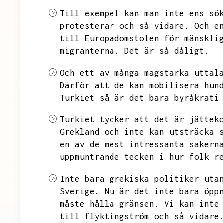
Till exempel kan man inte ens sö
protesterar och så vidare.
Och e
till Europadomstolen för mänskli
migranterna.
Det är så dåligt.
Och ett av många magstarka uttal
Därför att de kan mobilisera hun
Turkiet så är det bara byråkrati
Turkiet tycker att det är jättek
Grekland och inte kan utsträcka 
en av de mest intressanta sakern
uppmuntrande tecken i hur folk r
Inte bara grekiska politiker uta
Sverige.
Nu är det inte bara öpp
måste hålla gränsen.
Vi kan inte
till flyktingström och så vidare