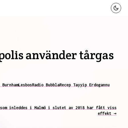
polis använder tårgas
 Burnham
Lesbos
Radio Bubbla
Recep Tayyip Erdogan
nu
som inleddes i Malmö i slutet av 2018 har fått viss
effekt →