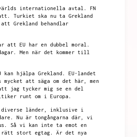
världs internationella avtal.
FN
att.
Turkiet ska nu ta Grekland
 att Grekland behandlar
ar att EU har en dubbel moral.
dagar.
Men när det kommer till
U kan hjälpa Grekland.
EU-landet
s mycket att säga om det här,
men
att jag tycker mig se en del
itiker runt om i Europa.
 diverse länder,
inklusive i
dare.
Nu är tongångarna där,
vi
us.
Så vi kan inte ta emot en
 rätt stort egtag.
Är det nya