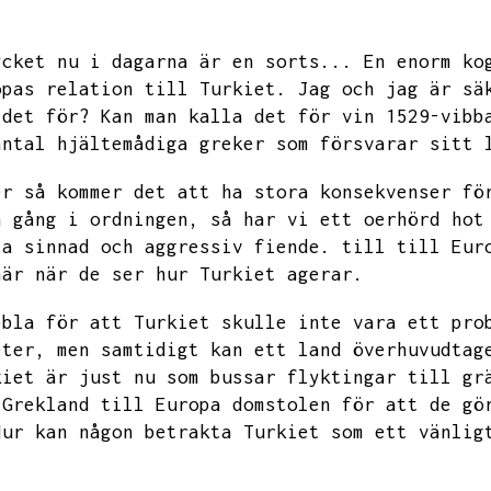
ycket nu i dagarna är en sorts...
En enorm ko
opas relation till Turkiet.
Jag och jag är sä
 det för?
Kan man kalla det för vin 1529-vibb
antal hjältemådiga greker som försvarar sitt 
er så kommer det att ha stora konsekvenser fö
n gång i ordningen,
så har vi ett oerhörd hot
la sinnad och aggressiv fiende.
till till Eur
här när de ser hur Turkiet agerar.
bbla för att Turkiet skulle inte vara ett pro
eter,
men samtidigt kan ett land överhuvudtag
kiet är just nu som bussar flyktingar till gr
 Grekland till Europa domstolen för att de gö
Hur kan någon betrakta Turkiet som ett vänlig