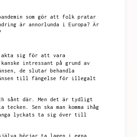
pandemin som gör att folk pratar
ndring är annorlunda i Europa?
Är
?
 akta sig för att vara
 kanske intressant på grund av
änsen,
de slutar behandla
änsen till fängelse för illegalt
ch sånt där.
Men det är tydligt
ta tecken.
Sen ska man komma ihåg
ånga lyckats ta sig över till
själva börjar ta lagen i egna