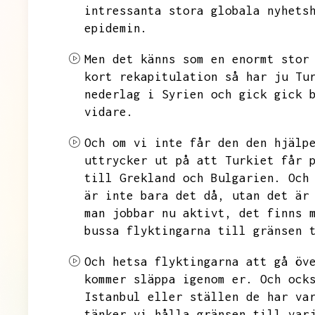
intressanta stora globala nyhets
epidemin.
Men det känns som en enormt stor
kort rekapitulation så har ju Tu
nederlag i Syrien och gick gick 
vidare.
Och om vi inte får den den hjälp
uttrycker ut på att Turkiet får 
till Grekland och Bulgarien.
Och
är inte bara det då,
utan det är
man jobbar nu aktivt,
det finns 
bussa flyktingarna till gränsen 
Och hetsa flyktingarna att gå öv
kommer släppa igenom er.
Och ock
Istanbul eller ställen de har va
tänker vi hålla gränsen till var