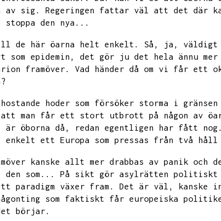
a av sig.
Regeringen fattar väl att det där k
e stoppa den nya...
ill de här öarna helt enkelt.
Så,
ja,
väldigt
gt som epidemin,
det gör ju det hela ännu mer
arion framöver.
Vad händer då om vi får ett o
n?
 hostande hoder som försöker storma i gränsen
 att man får ett stort utbrott på någon av öa
t är öborna då,
redan egentligen har fått nog
t enkelt ett Europa som pressas från två håll
amöver kanske allt mer drabbas av panik och d
e den som...
På sikt gör asylrätten politiskt
ytt paradigm växer fram.
Det är väl,
kanske i
någonting som faktiskt får europeiska politik
det börjar.