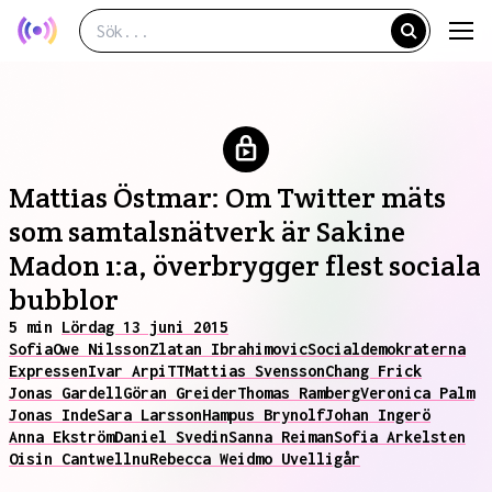
Mattias Östmar: Om Twitter mäts
som samtalsnätverk är Sakine
Madon 1:a, överbrygger flest sociala
bubblor
5 min
Lördag 13 juni 2015
Sofia
Owe Nilsson
Zlatan Ibrahimovic
Socialdemokraterna
Expressen
Ivar Arpi
TT
Mattias Svensson
Chang Frick
Jonas Gardell
Göran Greider
Thomas Ramberg
Veronica Palm
Jonas Inde
Sara Larsson
Hampus Brynolf
Johan Ingerö
Anna Ekström
Daniel Svedin
Sanna Reiman
Sofia Arkelsten
Oisin Cantwell
nu
Rebecca Weidmo Uvell
igår