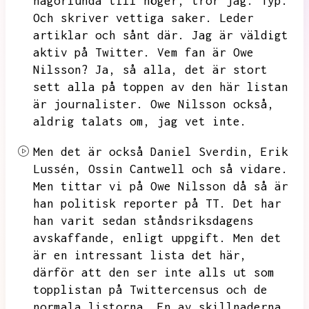
någorlunda till höger,
tror jag.
Typ.
Och skriver vettiga saker.
Leder
artiklar och sånt där.
Jag är väldigt
aktiv på Twitter.
Vem fan är Owe
Nilsson?
Ja,
så alla,
det är stort
sett alla på toppen av den här listan
är journalister.
Owe Nilsson också,
aldrig talats om,
jag vet inte.
Men det är också Daniel Sverdin,
Erik
Lussén,
Ossin Cantwell och så vidare.
Men tittar vi på Owe Nilsson då så är
han politisk reporter på TT.
Det har
han varit sedan ståndsriksdagens
avskaffande,
enligt uppgift.
Men det
är en intressant lista det här,
därför att den ser inte alls ut som
topplistan på Twittercensus och de
normala listorna.
En av skillnaderna