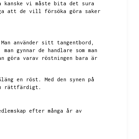
å kanske vi måste bita det sura
ga att de vill försöka göra saker
Man använder sitt tangentbord,
,
man gynnar de handlare som man
an göra varav röstningen bara är
Släng en röst.
Med den synen på
m rättfärdigt.
edlemskap efter många år av