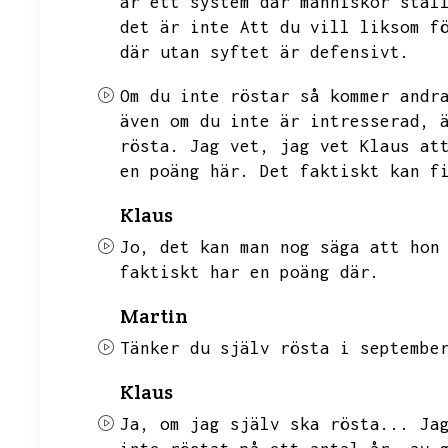
är ett system där människor stäl
det är inte
Att du vill liksom f
där utan syftet är defensivt.
Om du inte röstar så kommer andr
även om du inte är intresserad,
rösta.
Jag vet,
jag vet Klaus at
en poäng här.
Det faktiskt kan f
Klaus
Jo,
det kan man nog säga att hon
faktiskt har en poäng där.
Martin
Tänker du själv rösta i septembe
Klaus
Ja,
om jag själv ska rösta...
Ja