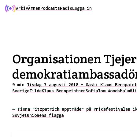
Arkiv
Ämnen
Podcasts
Radio
Logga in
Organisationen Tjejer
demokratiambassadöre
9 min
Tisdag 7 augusti 2018 - Gäst: Klaus Bernpaint
Sverige
Tilde
Klaus Bernpeintner
Sofia
Tom Woods
Malmö
Ji
← Fiona Fitzpatrick uppträder på Pridefestivalen i
Sovjetunionens flagga