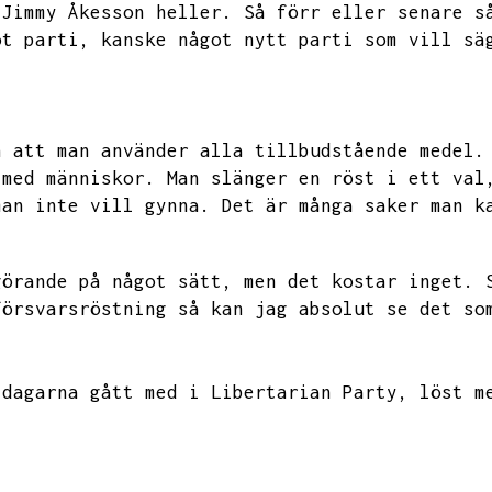
 Jimmy Åkesson heller.
Så förr eller senare s
ot parti,
kanske något nytt parti som vill sä
n att man använder alla tillbudstående medel.
 med människor.
Man slänger en röst i ett val
man inte vill gynna.
Det är många saker man k
görande på något sätt,
men det kostar inget.
försvarsröstning så kan jag absolut se det so
 dagarna gått med i Libertarian Party,
löst m