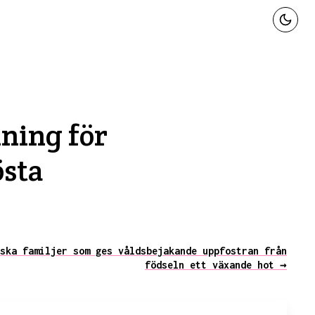
dning för
östa
ska familjer som ges våldsbejakande uppfostran från
födseln ett växande hot →