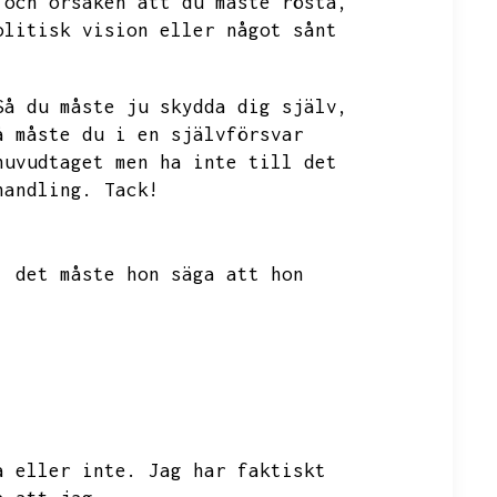
 och orsaken att du måste rösta,
olitisk vision eller något sånt
Så du måste ju skydda dig själv,
å måste du i en självförsvar
huvudtaget men ha inte till det
handling.
Tack!
,
det måste hon säga att hon
a eller inte.
Jag har faktiskt