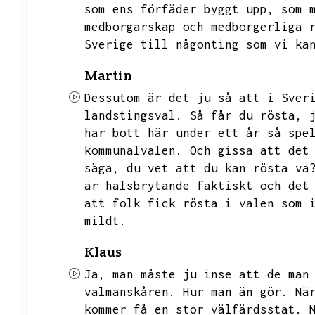
som ens förfäder byggt upp,
som 
medborgarskap och medborgerliga 
Sverige till någonting som vi ka
Martin
Dessutom är det ju så att i Sver
landstingsval.
Så får du rösta,
har bott här under ett år så spe
kommunalvalen.
Och gissa att det
säga,
du vet att du kan rösta va
är halsbrytande faktiskt och det
att folk fick rösta i valen som 
mildt.
Klaus
Ja,
man måste ju inse att de man
valmanskåren.
Hur man än gör.
Nä
kommer få en stor välfärdsstat.