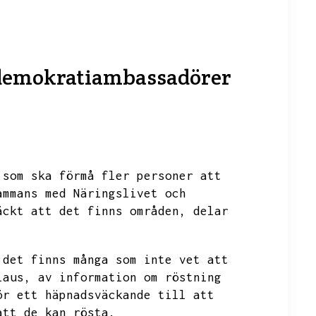
r demokratiambassadörer
som ska förmå fler personer att
ammans med Näringslivet och
äckt att det finns områden,
delar
det finns många som inte vet att
laus,
av information om röstning
ör ett häpnadsväckande till att
att de kan rösta.