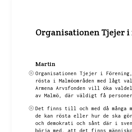
Organisationen Tjejer 
Martin
Organisationen Tjejer i Förening
rösta i Malmöområden med lågt va
Armena Arvsfonden vill öka valde
av Malmö,
där väldigt få persone
Det finns till och med då många 
de kan rösta eller hur de ska gö
och demokrati och sånt där i sve
börja med,
att det finns människ