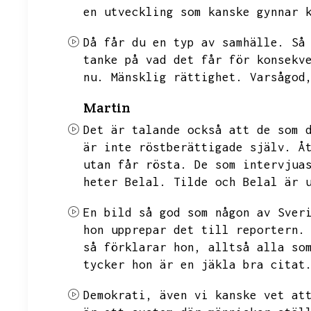
en utveckling som kanske gynnar 
Då får du en typ av samhälle.
Så
tanke på vad det får för konsekv
nu.
Mänsklig rättighet.
Varsågod
Martin
Det är talande också att de som 
är inte röstberättigade själv.
Å
utan får rösta.
De som intervjua
heter Belal.
Tilde och Belal är 
En bild så god som någon av Sver
hon upprepar det till reportern.
så förklarar hon,
alltså alla so
tycker hon är en jäkla bra citat
Demokrati,
även vi kanske vet at