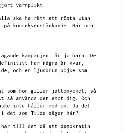
gjort värnplikt.
Alla ska ha rätt att rösta utan
t på konsekvenstänkande.
Här och
tagande kampanjen,
är ju barn.
De
definitivt har några år kvar,
lde,
och en ljusbrun pojke som
at som hon gillar jättemycket,
så
st så används den emot dig.
Och
nske inte håller med om.
Ja det
 i det som Tilde säger här?
 har till det då att demokratin