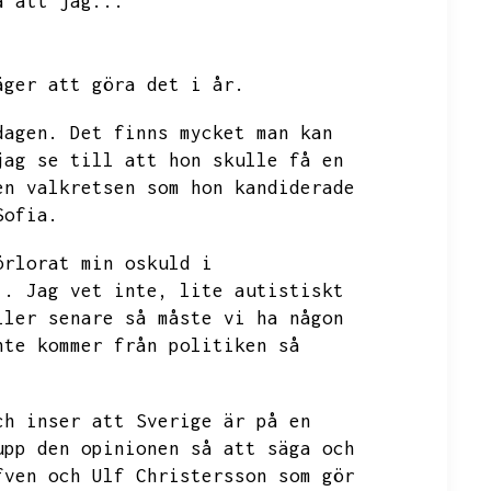
a att jag...
äger att göra det i år.
dagen.
Det finns mycket man kan
jag se till att hon skulle få en
en valkretsen som hon kandiderade
Sofia.
örlorat min oskuld i
..
Jag vet inte,
lite autistiskt
ller senare så måste vi ha någon
nte kommer från politiken så
ch inser att Sverige är på en
upp den opinionen så att säga och
fven och Ulf Christersson som gör