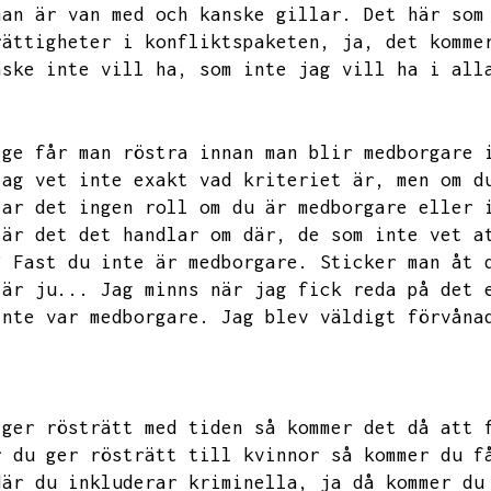
man är van med och kanske gillar.
Det här som
rättigheter i konfliktspaketen,
ja,
det komme
nske inte vill ha,
som inte jag vill ha i all
ige får man röstra innan man blir medborgare 
jag vet inte exakt vad kriteriet är,
men om d
lar det ingen roll om du är medborgare eller 
 är det det handlar om där,
de som inte vet a
?
Fast du inte är medborgare.
Sticker man åt 
 är ju...
Jag minns när jag fick reda på det 
inte var medborgare.
Jag blev väldigt förvåna
 ger rösträtt med tiden så kommer det då att 
r du ger rösträtt till kvinnor så kommer du f
När du inkluderar kriminella,
ja då kommer du