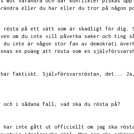
ls mot varandra och där konflikter piskas upp
örändra eller du har eller du tror på någon p
a rösta på ett sätt som är skadligt för dig.
även om du inte vill påverka saker och ting s
t du inte är någon stor fan av demokrati över
innas en poäng att rösta som en självförsvars
 har faktiskt.
Självförsvarsröstan,
det...
Ja
r och i sådana fall,
vad ska du rösta på?
g har inte gått ut officiellt om jag ska röst