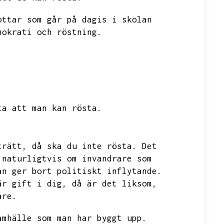
ottar som går på dagis i skolan
mokrati och röstning.
ta att man kan rösta.
trätt,
då ska du inte rösta.
Det
 naturligtvis om invandrare som
an ger bort politiskt inflytande.
är gift i dig,
då är det liksom,
are.
amhälle som man har byggt upp.