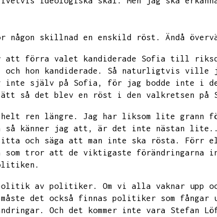
givetvis ideologiska skäl.
Men jag ska erkänn
ör någon skillnad en enskild röst.
Ändå överv
r att förra valet kandiderade Sofia till riks
j och hon kandiderade.
Så naturligtvis ville 
g inte själv på Sofia,
för jag bodde inte i d
sätt så det blev en röst i den valkretsen på 
 helt ren längre.
Jag har liksom lite grann f
n så känner jag att,
är det inte nästan lite.
sitta och säga att man inte ska rösta.
Förr e
a som tror att de viktigaste förändringarna i
olitiken.
politik av politiker.
Om vi alla vaknar upp o
 måste det också finnas politiker som fångar 
ändringar.
Och det kommer inte vara Stefan Lö