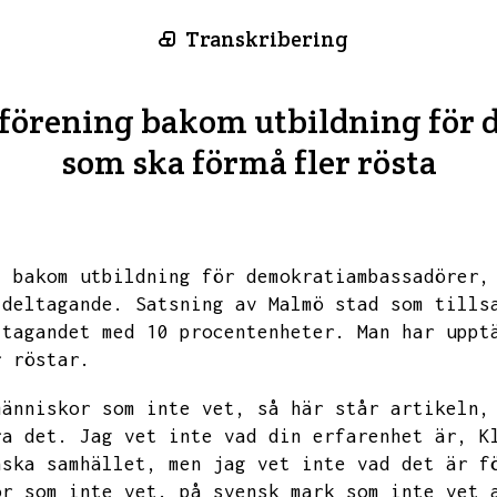
Transkribering
i förening bakom utbildning fö
som ska förmå fler rösta
,
bakom utbildning för demokratiambassadörer,
ldeltagande.
Satsning av Malmö stad som tills
ltagandet med 10 procentenheter.
Man har uppt
r röstar.
människor som inte vet,
så här står artikeln,
ra det.
Jag vet inte vad din erfarenhet är,
K
nska samhället,
men jag vet inte vad det är f
or som inte vet.
på svensk mark som inte vet 