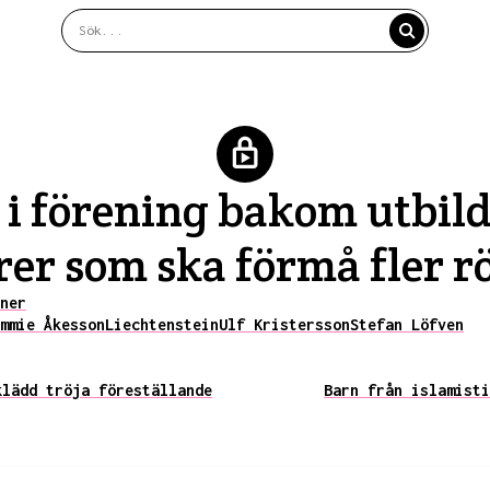
 i förening bakom utbil
r som ska förmå fler r
ner
mmie Åkesson
Liechtenstein
Ulf Kristersson
Stefan Löfven
klädd tröja föreställande
Barn från islamisti