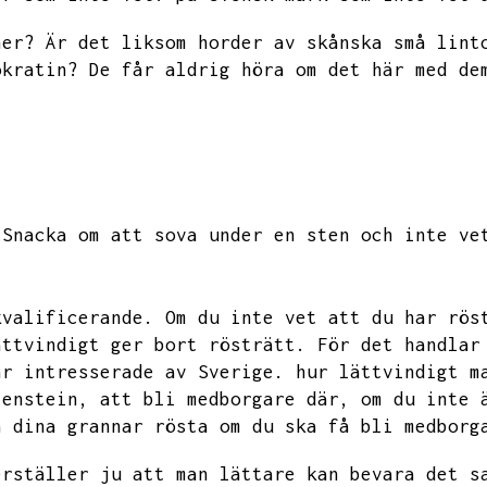
ner?
Är det liksom horder av skånska små lint
okratin?
De får aldrig höra om det här med de
Snacka om att sova under en sten och inte ve
kvalificerande.
Om du inte vet att du har rös
ättvindigt ger bort rösträtt.
För det handlar
är intresserade av Sverige.
hur lättvindigt m
tenstein,
att bli medborgare där,
om du inte 
a dina grannar rösta om du ska få bli medborg
erställer ju att man lättare kan bevara det s