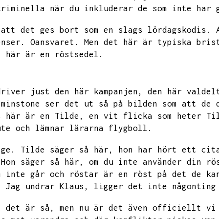
kriminella när du inkluderar de som inte har 
 att det ges bort som en slags lördagskodis.
enser.
Oansvaret.
Men det här är typiska bris
,
här är en röstsedel.
driver just den här kampanjen,
den här valdel
tminstone ser det ut så på bilden som att de 
s här är en Tilde,
en vit flicka som heter Ti
ute och lämnar lärarna flygboll.
ige.
Tilde säger så här,
hon har hört ett cit
Hon säger så här,
om du inte använder din rö
m inte går och röstar är en röst på det de ka
.
Jag undrar Klaus,
ligger det inte någonting
t det är så,
men nu är det även officiellt vi