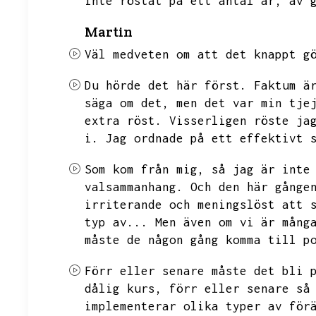
inte röstat på ett antal år,
av 
Martin
Väl medveten om att det knappt g
Du hörde det här först.
Faktum ä
säga om det,
men det var min tje
extra röst.
Visserligen röste ja
i.
Jag ordnade på ett effektivt 
Som kom från mig,
så jag är inte
valsammanhang.
Och den här gånge
irriterande och meningslöst att 
typ av...
Men även om vi är mång
måste de någon gång komma till p
Förr eller senare måste det bli 
dålig kurs,
förr eller senare så
implementerar olika typer av för