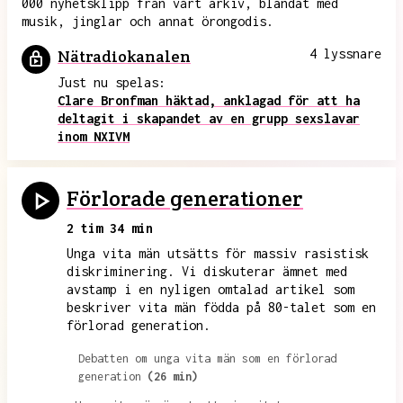
000 nyhetsklipp från vårt arkiv, blandat med
musik, jinglar och annat örongodis.
Nätradiokanalen
4 lyssnare
Just nu spelas:
Clare Bronfman häktad, anklagad för att ha
deltagit i skapandet av en grupp sexslavar
inom NXIVM
Förlorade generationer
2 tim 34 min
Unga vita män utsätts för massiv rasistisk
diskriminering. Vi diskuterar ämnet med
avstamp i en nyligen omtalad artikel som
beskriver vita män födda på 80-talet som en
förlorad generation.
Debatten om unga vita män som en förlorad
generation
(26 min)