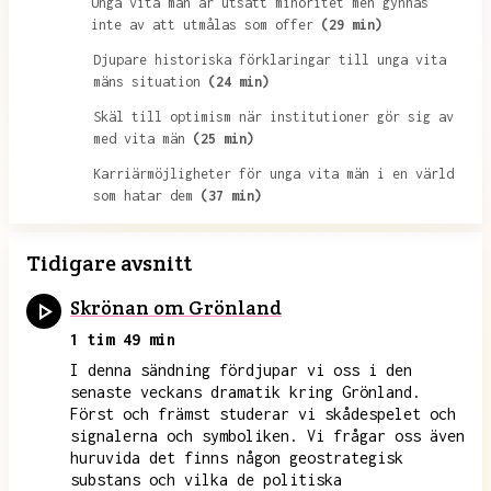
Unga vita män är utsatt minoritet men gynnas
inte av att utmålas som offer
(29 min)
Djupare historiska förklaringar till unga vita
mäns situation
(24 min)
Skäl till optimism när institutioner gör sig av
med vita män
(25 min)
Karriärmöjligheter för unga vita män i en värld
som hatar dem
(37 min)
Tidigare avsnitt
Skrönan om Grönland
1 tim 49 min
I denna sändning fördjupar vi oss i den
senaste veckans dramatik kring Grönland.
Först och främst studerar vi skådespelet och
signalerna och symboliken. Vi frågar oss även
huruvida det finns någon geostrategisk
substans och vilka de politiska