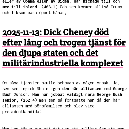
eller av Obama eller av Biden. Han nickade till och
med till ibland.
(
408.1
) Och sen kommer alltså Trump
och liksom bara öppet hånar,
2025-11-13: Dick Cheney död
efter lång och trogen tjänst för
den djupa staten och det
militärindustriella komplexet
Om såna tjänster skulle behövas av någon orsak. Ja,
sen sen ingick Shain igen
den här alliansen med George
Bush Junior. Han har jobbat väldigt nära George Bush
senior,
(
262.4
) men sen så fortsatte han då den här
alliansen med börsfamiljen och blev vice
presidentkandidat
Man kan tänka sig att det var ett villkor för att man