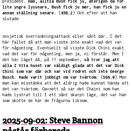
president.
Han, alltså Bush fick ju, återigen då för
lite yngre lyssnare, Bush fick ju mer, han fick ju en
annan ställning senare.
(
498.2
) Och efter att han
slutade
sovjetisk överraskningsattack eller sånt där. I det
här fallet då att man visste inte exakt vad det var
för någonting. Eventuellt så visste Dick Chini exakt
vad det var för någonting, men ja, ni förstår. Men I
det här läget då, på 11 september,
så tror jag att
alla I Vita huset var väldigt glada att det var Dick
Chini som var där och var vid rodret och inte George
Busch. Hade varit jobbigt om var tvärtom.
(
566.0
) Men
man kan misstänka att det aldrig hade kunnat hända att
det var tvärtom. Oavsett så var det Chaini som han
hade lystrat till I ett sånt skarpt läge, det var han
som skötte de här de frågorna liksom.
2025-09-02: Steve Bannon
påstås förbereda