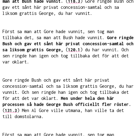
man att Bush hade vunnit.
(
118.3
) Gore ringde Bush och
gav ett sånt här privat concession-samtal och sa
liksom grattis George, du har vunnit.
Först sa man att Gore hade vunnit, sen tog man
tillbaka det, sa man att Bush hade vunnit.
Gore ringde
Bush och gav ett sånt här privat concession-samtal och
sa liksom grattis George,
(
120.1
) du har vunnit. Och
sen ringde han igen och tog tillbaka det för att det
var oklart.
Gore ringde Bush och gav ett sånt här privat
concession-samtal och sa liksom grattis George, du har
vunnit. Och sen ringde han igen och tog tillbaka det
för att det var oklart.
Men under hela den här
processen så hade George Bush officiellt fler röster.
(
131.3
) Men Al Gore ville utmana, han ville ta det
till domstolarna.
Först sa man att Gore hade vunnit, sen tog man