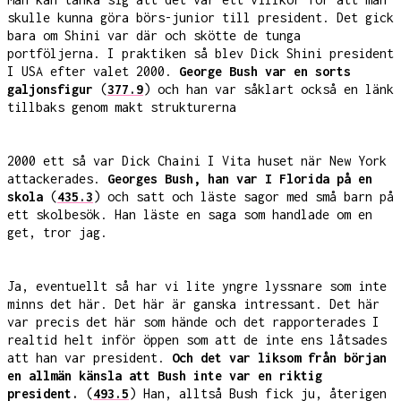
skulle kunna göra börs-junior till president. Det gick
bara om Shini var där och skötte de tunga
portföljerna. I praktiken så blev Dick Shini president
I USA efter valet 2000.
George Bush var en sorts
galjonsfigur
(
377.9
) och han var såklart också en länk
tillbaks genom makt strukturerna
2000 ett så var Dick Chaini I Vita huset när New York
attackerades.
Georges Bush, han var I Florida på en
skola
(
435.3
) och satt och läste sagor med små barn på
ett skolbesök. Han läste en saga som handlade om en
get, tror jag.
Ja, eventuellt så har vi lite yngre lyssnare som inte
minns det här. Det här är ganska intressant. Det här
var precis det här som hände och det rapporterades I
realtid helt inför öppen som att de inte ens låtsades
att han var president.
Och det var liksom från början
en allmän känsla att Bush inte var en riktig
president.
(
493.5
) Han, alltså Bush fick ju, återigen