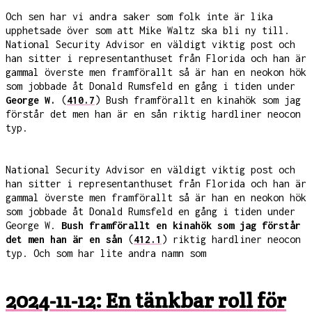
Och sen har vi andra saker som folk inte är lika
upphetsade över som att Mike Waltz ska bli ny till.
National Security Advisor en väldigt viktig post och
han sitter i representanthuset från Florida och han är
gammal överste men framförallt så är han en neokon hök
som jobbade åt Donald Rumsfeld en gång i tiden under
George W.
(
410.7
) Bush framförallt en kinahök som jag
förstår det men han är en sån riktig hardliner neocon
typ.
National Security Advisor en väldigt viktig post och
han sitter i representanthuset från Florida och han är
gammal överste men framförallt så är han en neokon hök
som jobbade åt Donald Rumsfeld en gång i tiden under
George W.
Bush framförallt en kinahök som jag förstår
det men han är en sån
(
412.1
) riktig hardliner neocon
typ. Och som har lite andra namn som
2024-11-12: En tänkbar roll för