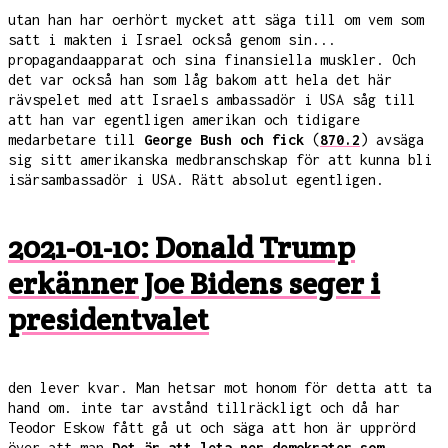
utan han har oerhört mycket att säga till om vem som
satt i makten i Israel också genom sin...
propagandaapparat och sina finansiella muskler. Och
det var också han som låg bakom att hela det här
rävspelet med att Israels ambassadör i USA såg till
att han var egentligen amerikan och tidigare
medarbetare till
George Bush och fick
(
870.2
) avsäga
sig sitt amerikanska medbranschskap för att kunna bli
isärsambassadör i USA. Rätt absolut egentligen.
2021-01-10: Donald Trump
erkänner Joe Bidens seger i
presidentvalet
den lever kvar. Man hetsar mot honom för detta att ta
hand om. inte tar avstånd tillräckligt och då har
Teodor Eskow fått gå ut och säga att hon är upprörd
över att man
Det är att leta ner demokrater som