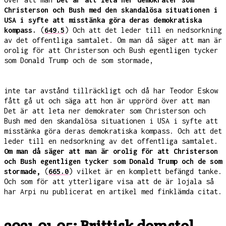
Christerson och Bush med den skandalösa situationen i
USA i syfte att misstänka göra deras demokratiska
kompass.
(
649.5
) Och att det leder till en nedsorkning
av det offentliga samtalet. Om man då säger att man är
orolig för att Christerson och Bush egentligen tycker
som Donald Trump och de som stormade,
inte tar avstånd tillräckligt och då har Teodor Eskow
fått gå ut och säga att hon är upprörd över att man
Det är att leta ner demokrater som Christerson och
Bush med den skandalösa situationen i USA i syfte att
misstänka göra deras demokratiska kompass. Och att det
leder till en nedsorkning av det offentliga samtalet.
Om man då säger att man är orolig för att Christerson
och Bush egentligen tycker som Donald Trump och de som
stormade,
(
665.0
) vilket är en komplett befängd tanke.
Och som för att ytterligare visa att de är lojala så
har Arpi nu publicerat en artikel med finklämda citat.
2021-01-05: Brittisk domstol