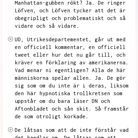
Manhattan-gubben rökt?
Ja.
De ringer
Löfven,
och Löfven tycker att det är
obegripligt och problematiskt och så
vidare och så vidare.
UD,
Utrikesdepartementet,
går ut med
en officiell kommentar,
en officiell
tweet eller hur det nu går till,
och
kräver en förklaring av amerikanerna.
Vad menar ni egentligen?
Alla de här
människorna spelar allen.
Ja.
De gör
sig som om du inte är i deras,
liksom
den här hypnotiska trollkretsen som
uppstår om du bara läser DN och
Aftonbladet och sån skit.
Så framstår
de som otroligt korkade.
De låtsas som att de inte förstår vad
det handlar om.
De låtsas som att