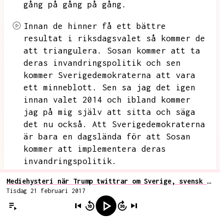
gång på gång på gång.
Innan de hinner få ett bättre
resultat i riksdagsvalet så kommer de
att triangulera.
Sosan kommer att ta
deras invandringspolitik och sen
kommer Sverigedemokraterna att vara
ett minneblott.
Sen sa jag det igen
innan valet 2014 och ibland kommer
jag på mig själv att sitta och säga
det nu också.
Att Sverigedemokraterna
är bara en dagslända för att Sosan
kommer att implementera deras
invandringspolitik.
Mediehysteri när Trump twittrar om Sverige, svensk elit maktlös inför omvärldens granskning
Tack till elever och personal vid
Tisdag 21 februari 2017
SOS-sändningen.
Och det är det som
borde hända i mitt huvud.
Men
samtidigt har jag ett fel om