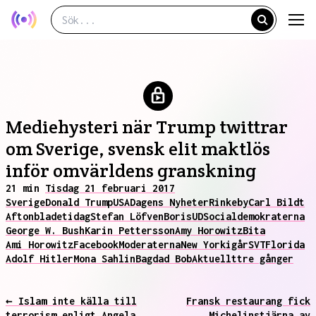
Mediehysteri när Trump twittrar
om Sverige, svensk elit maktlös
inför omvärldens granskning
21 min
Tisdag 21 februari 2017
Sverige
Donald Trump
USA
Dagens Nyheter
Rinkeby
Carl Bildt
Aftonbladet
idag
Stefan Löfven
Boris
UD
Socialdemokraterna
George W. Bush
Karin Pettersson
Amy Horowitz
Bita
Ami Horowitz
Facebook
Moderaterna
New York
igår
SVT
Florida
Adolf Hitler
Mona Sahlin
Bagdad Bob
Aktuellt
tre gånger
← Islam inte källa till
Fransk restaurang fick
terrorism enligt Angela
Michelinstjärna av