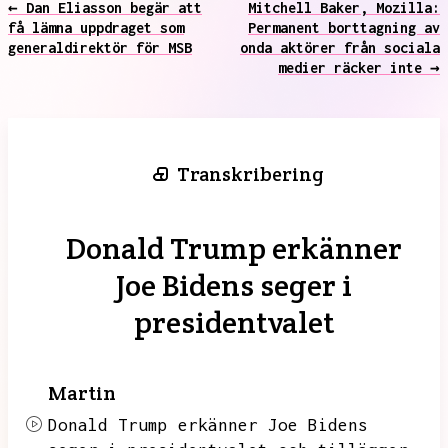
← Dan Eliasson begär att
Mitchell Baker, Mozilla:
få lämna uppdraget som
Permanent borttagning av
generaldirektör för MSB
onda aktörer från sociala
medier räcker inte →
Transkribering
Donald Trump erkänner
Joe Bidens seger i
presidentvalet
Martin
Donald Trump erkänner Joe Bidens