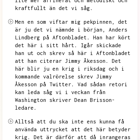
lite mer affinerat och metodiskt och
kraftfullt än det vi såg.
Men en som viftar mig pekpinnen,
det
är ju det vi nämnde i början,
Anders
Lindberg på Aftonbladet.
Han har kört
det här i sitt hårt.
Igår skickade
han ut och skrev så här i Aftonbladet
att han citerar Jimmy Åkesson.
Det
här blir ju en krig i riksdag och i
kommande valrörelse skrev Jimmy
Åkesson på Twitter.
Vad sådan retori
kan leda såg vi i veckan från
Washington skriver Dean Brisson-
ledare.
Alltså att du ska inte ens kunna få
använda uttrycket att det här betyder
krig.
Det är därför att då inrangeras