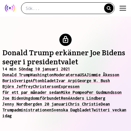
Donald Trump erkänner Joe Bidens
seger i presidentvalet
14 min
Söndag 10 januari 2021
Donald Trump
Washington
Moderaterna
USA
Jimmie Åkesson
Boris
Sverige
Aftonbladet
Ivar Arpi
George W. Bush
Björn Jeffrey
Christerson
Expressen
för ett par månader sedan
Mike Pompeo
Per Gudmundsson
Joe Biden
Ungdomsförbundet
René
Anders Lindberg
Jenny Nordberg
den 20 januari
Chris Christie
Dean
Trumpadministrationen
Svenska Dagbladet
Twitter
i veckan
idag