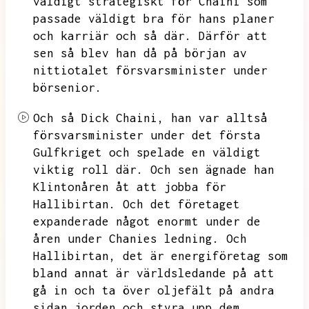
väldigt strategiskt för Chaini som
passade väldigt bra för hans planer
och karriär och så där. Därför att
sen så blev han då på början av
nittiotalet
försvarsminister
under
börsenior.
Och så Dick Chaini, han var alltså
försvarsminister
under det första
Gulfkriget
och spelade en väldigt
viktig roll där.
Och sen ägnade han
Klintonåren
åt att jobba för
Hallibirtan.
Och det företaget
expanderade något enormt under de
åren under Chanies
ledning. Och
Hallibirtan, det är energiföretag
som
bland annat är världsledande på att
gå in och ta över oljefält på andra
sidan jorden och styra upp dem.