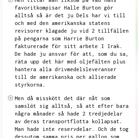
Men tittar man liksom på vad hans
favoritkompisar
Halle Burton gör
alltså så är det ju Dels har vi till
och med den amerikanska
statens
revisorer klagade ju vid 2 tillfällen
på
pengarna som
Harrie Burton
fakturerade
för sitt
arbete
I Irak.
De hade ju ansvar för att, som du sa,
räta upp det här med oljefälten
plus
hantera
alla
drivmedelsleveranser
till de amerikanska och allierade
styrkorna.
Men då misskött det där nåt som
samslöt sig alltså, så att efter bara
några månader så hade 2 tredjedelar
av deras transportflotta
kollapsat.
Man hade inte reservdelar.
Och de tog
dessutom samma
pris per gallon
som