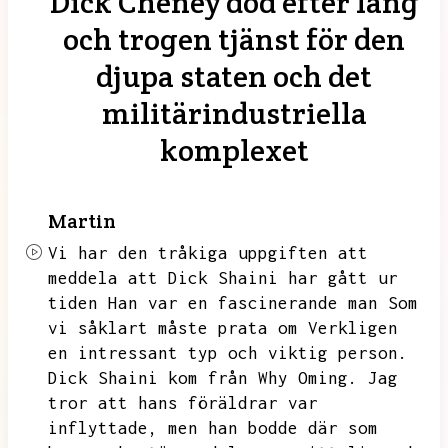
Dick Cheney död efter lång
och trogen tjänst för den
djupa staten och det
militärindustriella
komplexet
Martin
Vi har den tråkiga uppgiften att
meddela att Dick Shaini
har gått ur
tiden
Han var en fascinerande man Som
vi såklart måste prata om
Verkligen
en intressant
typ och viktig
person.
Dick Shaini kom från Why Oming.
Jag
tror att hans föräldrar var
inflyttade, men han bodde där som