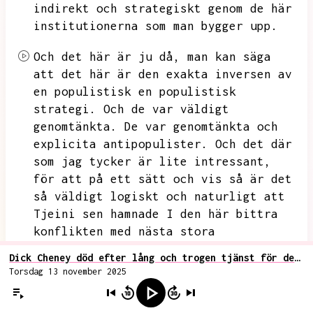
indirekt
och strategiskt
genom de här
institutionerna som man bygger upp.
Och det här är ju då, man kan säga
att det här är den exakta inversen av
en populistisk
en populistisk
strategi.
Och de var väldigt
genomtänkta. De var genomtänkta och
explicita antipopulister.
Och det där
som jag tycker är lite intressant,
för att på ett sätt och vis så är det
så väldigt logiskt och naturligt
att
Tjeini sen hamnade I den här bittra
konflikten med
nästa stora
populistledare
som dök upp.
Dick Cheney död efter lång och trogen tjänst för den djupa staten och det militärindustriella komplexet
Torsdag 13 november 2025
Det vill säga Donald Trump.
Tjeini
blev ju en av de mest inbitna anti-