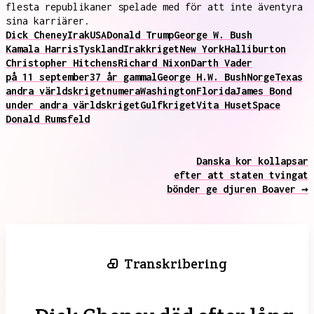
flesta republikaner spelade med för att inte äventyra
sina karriärer.
Dick Cheney
Irak
USA
Donald Trump
George W. Bush
Kamala Harris
Tyskland
Irakkriget
New York
Halliburton
Christopher Hitchens
Richard Nixon
Darth Vader
på 11 september
37 år gammal
George H.W. Bush
Norge
Texas
andra världskriget
numera
Washington
Florida
James Bond
under andra världskriget
Gulfkriget
Vita Huset
Space
Donald Rumsfeld
Danska kor kollapsar
efter att staten tvingat
bönder ge djuren Boaver →
Transkribering