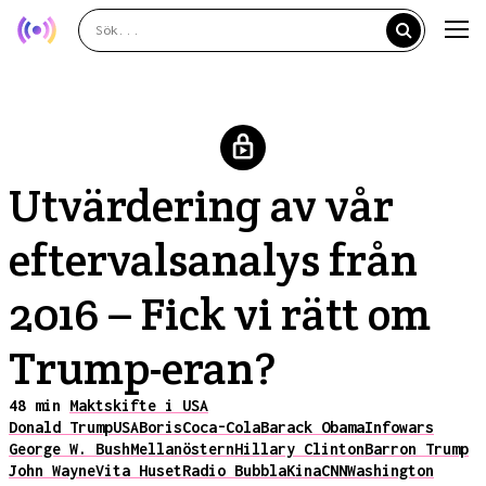
Utvärdering av vår
eftervalsanalys från
2016 – Fick vi rätt om
Trump-eran?
48 min
Maktskifte i USA
Donald Trump
USA
Boris
Coca-Cola
Barack Obama
Infowars
George W. Bush
Mellanöstern
Hillary Clinton
Barron Trump
John Wayne
Vita Huset
Radio Bubbla
Kina
CNN
Washington