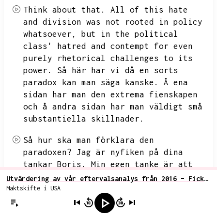
Think about that.
All of this hate
and division was not rooted in policy
whatsoever,
but in the political
class'
hatred and contempt for even
purely rhetorical challenges to its
power.
Så här har vi då en sorts
paradox kan man säga kanske.
Å ena
sidan har man den extrema fienskapen
och å andra sidan har man väldigt små
substantiella skillnader.
Så hur ska man förklara den
paradoxen?
Jag är nyfiken på dina
tankar Boris.
Min egen tanke är att
jag skulle säga att som en första
Utvärdering av vår eftervalsanalys från 2016 – Fick vi rätt om Trump-eran?
approximation så skulle jag säga att
Maktskifte i USA
det här visar hur starkt klassbaserad
den amerikanska politiken är.
Jag