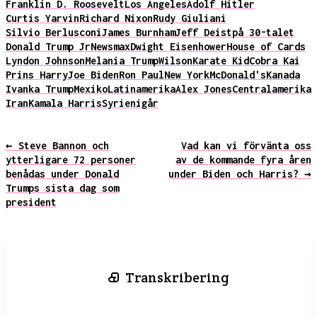
Franklin D. Roosevelt
Los Angeles
Adolf Hitler
Curtis Yarvin
Richard Nixon
Rudy Giuliani
Silvio Berlusconi
James Burnham
Jeff Deist
på 30-talet
Donald Trump Jr
Newsmax
Dwight Eisenhower
House of Cards
Lyndon Johnson
Melania Trump
Wilson
Karate Kid
Cobra Kai
Prins Harry
Joe Biden
Ron Paul
New York
McDonald's
Kanada
Ivanka Trump
Mexiko
Latinamerika
Alex Jones
Centralamerika
Iran
Kamala Harris
Syrien
igår
← Steve Bannon och
Vad kan vi förvänta oss
ytterligare 72 personer
av de kommande fyra åren
benådas under Donald
under Biden och Harris? →
Trumps sista dag som
president
Transkribering