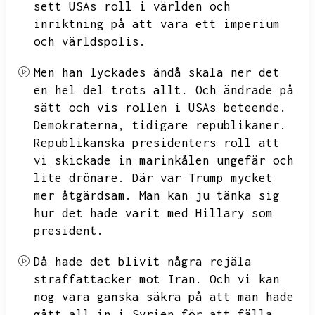
sett USAs roll i världen och
inriktning på att vara ett imperium
och världspolis.
Men han lyckades ändå skala ner det
en hel del trots allt.
Och ändrade på
sätt och vis rollen i USAs beteende.
Demokraterna,
tidigare republikaner.
Republikanska presidenters roll att
vi skickade in marinkålen ungefär och
lite drönare.
Där var Trump mycket
mer åtgärdsam.
Man kan ju tänka sig
hur det hade varit med Hillary som
president.
Då hade det blivit några rejäla
straffattacker mot Iran.
Och vi kan
nog vara ganska säkra på att man hade
gått all in i Syrien för att fälla