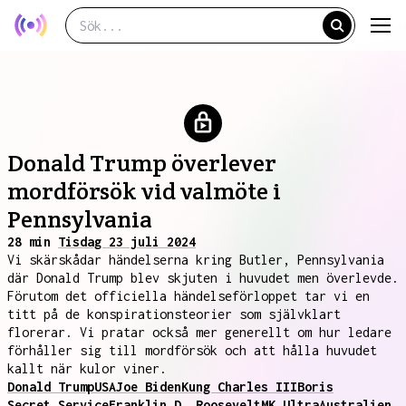
Donald Trump överlever
mordförsök vid valmöte i
Pennsylvania
28 min
Tisdag 23 juli 2024
Vi skärskådar händelserna kring Butler, Pennsylvania
där Donald Trump blev skjuten i huvudet men överlevde.
Förutom det officiella händelseförloppet tar vi en
titt på de konspirationsteorier som självklart
florerar. Vi pratar också mer generellt om hur ledare
förhåller sig till mordförsök och att hålla huvudet
kallt när kulor viner.
Donald Trump
USA
Joe Biden
Kung Charles III
Boris
Secret Service
Franklin D. Roosevelt
MK Ultra
Australien