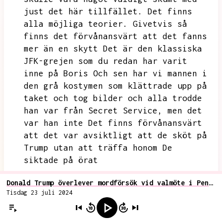
just det här tillfället.
Det finns
alla möjliga teorier.
Givetvis så
finns det förvånansvärt att det fanns
mer än en skytt
Det är den klassiska
JFK-grejen som du redan har varit
inne på Boris
Och sen har vi mannen i
den grå kostymen som klättrade upp på
taket och tog bilder och alla trodde
han var från Secret Service,
men det
var han inte
Det finns förvånansvärt
att det var avsiktligt att de sköt på
Trump utan att träffa honom De
siktade på örat
Boris
Donald Trump överlever mordförsök vid valmöte i Pennsylvania
Tisdag 23 juli 2024
Ja, precis Hahaha
Martin