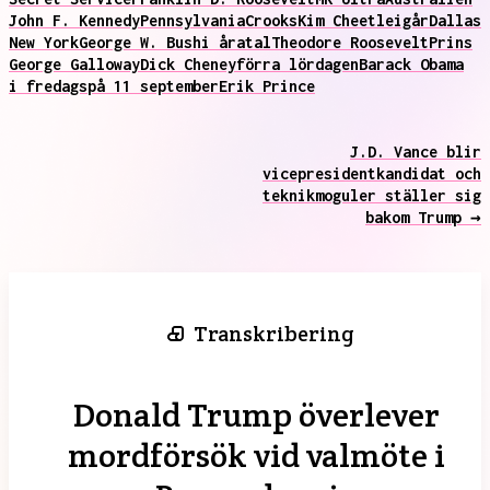
John F. Kennedy
Pennsylvania
Crooks
Kim Cheetle
igår
Dallas
New York
George W. Bush
i åratal
Theodore Roosevelt
Prins
George Galloway
Dick Cheney
förra lördagen
Barack Obama
i fredags
på 11 september
Erik Prince
J.D. Vance blir
vicepresidentkandidat och
teknikmoguler ställer sig
bakom Trump →
Transkribering
Donald Trump överlever
mordförsök vid valmöte i