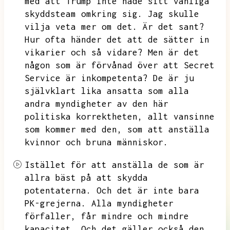
med att Trump inte hade sitt vanliga
skyddsteam omkring sig.
Jag skulle
vilja veta mer om det.
Är det sant?
Hur ofta händer det att de sätter in
vikarier och så vidare?
Men är det
någon som är förvånad över att Secret
Service är inkompetenta?
De är ju
självklart lika ansatta som alla
andra myndigheter av den här
politiska korrektheten,
allt vansinne
som kommer med den,
som att anställa
kvinnor och bruna människor.
Istället för att anställa de som är
allra bäst på att skydda
potentaterna.
Och det är inte bara
PK-grejerna.
Alla myndigheter
förfaller,
får mindre och mindre
kapacitet.
Och det gäller också den