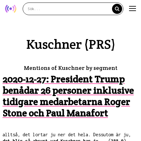
Kuschner (PRS)
Mentions of Kuschner by segment
2020-12-27: President Trump
benådar 26 personer inklusive
tidigare medarbetarna Roger
Stone och Paul Manafort
alltså, det lortar ju ner det hela. Dessutom är ju,
det blir så absurt vad Kuschner har ju...
(
388.9
)