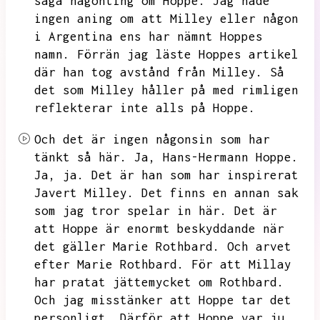
säga någonting om Hoppe.
Jag hade
ingen aning om att Milley eller någon
i Argentina ens har nämnt Hoppes
namn.
Förrän jag läste Hoppes artikel
där han tog avstånd från Milley.
Så
det som Milley håller på med rimligen
reflekterar inte alls på Hoppe.
Och det är ingen någonsin som har
tänkt så här.
Ja,
Hans-Hermann Hoppe.
Ja,
ja.
Det är han som har inspirerat
Javert Milley.
Det finns en annan sak
som jag tror spelar in här.
Det är
att Hoppe är enormt beskyddande när
det gäller Marie Rothbard.
Och arvet
efter Marie Rothbard.
För att
Millay
har pratat jättemycket om Rothbard.
Och jag misstänker att Hoppe tar det
personligt.
Därför att
Hoppe var ju