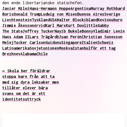
den ende libertarianske statschefen.
Javier Milei
Hans-Hermann Hoppe
Argentina
Murray Rothbard
Boris
Donald Trump
Ludwig von Mises
Buenos Aires
Sverige
Liechtenstein
Tyskland
USA
Walter Block
ibland
Kevin
Auburn
Jimmie Åkesson
Arvid
Karl Marx
Kurt Doolittle
Gabby
The State
Jeffrey Tucker
Nayib Bukele
Bonny
Vladimir Lenin
Hans Adam II
Lars Trägårdh
Juan Perón
Christian Sonesson
Melej
Tucker Carlson
Guido
nu
Singapore
Italien
Schweiz
Latinamerika
Sovjetunionen
Moskva
Istanbul
för ett tag
Brezhnev
Alabama
Chile
← Skola ber föräldrar
stoppa barn från att ta
med sig dyra leksaker men
tillåter elever bära
svans om det är ett
identitetsuttryck