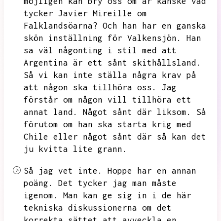
möjligen kan bry oss om är kanske vad
tycker Javier Mireille om
Falklandsöarna?
Och han har en ganska
skön inställning för Valkensjön.
Han
sa väl någonting i stil med att
Argentina är ett sånt skithållsland.
Så vi kan inte ställa några krav på
att någon ska tillhöra oss.
Jag
förstår om någon vill tillhöra ett
annat land.
Något sånt där liksom.
Så
förutom om han ska starta krig med
Chile eller något sånt där så kan det
ju kvitta lite grann.
Så jag vet inte.
Hoppe har en annan
poäng.
Det tycker jag man måste
igenom.
Man kan ge sig in i de här
tekniska diskussionerna om
det
korrekta sättet att avveckla en