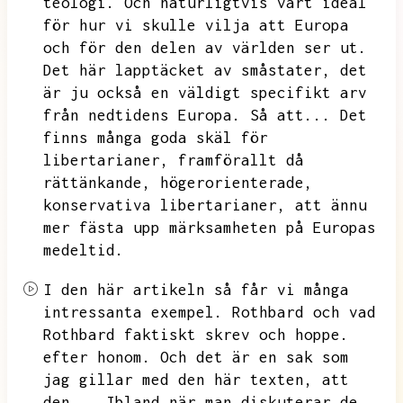
teologi.
Och naturligtvis vårt ideal
för hur vi skulle vilja att Europa
och för den delen av världen ser ut.
Det här lapptäcket av småstater,
det
är ju också en väldigt specifikt arv
från nedtidens Europa.
Så att...
Det
finns många goda skäl för
libertarianer,
framförallt då
rättänkande,
högerorienterade,
konservativa libertarianer,
att ännu
mer fästa upp märksamheten på Europas
medeltid.
I den här artikeln så får vi många
intressanta exempel.
Rothbard och vad
Rothbard faktiskt skrev och hoppe.
efter honom.
Och det är en sak som
jag gillar med den här texten,
att
den...
Ibland när man diskuterar de