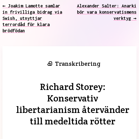
← Joakim Lamotte samlar
Alexander Salter: Anarki
in frivilliga bidrag via
bör vara konservatismens
Swish, utnyttjar
verktyg →
terrordåd för klara
brödfödan
Transkribering
Richard Storey:
Konservativ
libertarianism återvänder
till medeltida rötter