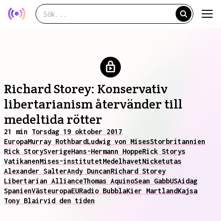
Richard Storey: Konservativ
libertarianism återvänder till
medeltida rötter
21 min
Torsdag 19 oktober 2017
Europa
Murray Rothbard
Ludwig von Mises
Storbritannien
Rick Story
Sverige
Hans-Hermann Hoppe
Rick Storys
Vatikanen
Mises-institutet
Medelhavet
Nicke
tutas
Alexander Salter
Andy Duncan
Richard Storey
Libertarian Alliance
Thomas Aquino
Sean Gabb
USA
idag
Spanien
Västeuropa
EU
Radio Bubbla
Kier Martland
Kajsa
Tony Blair
vid den tiden