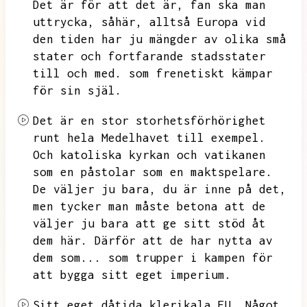
Det är för att det är,
fan ska man
uttrycka,
såhär,
alltså Europa vid
den tiden har ju mängder av olika små
stater och fortfarande stadsstater
till och med.
som frenetiskt kämpar
för sin själ.
Det är en stor storhetsförhörighet
runt hela Medelhavet till exempel.
Och katoliska kyrkan och vatikanen
som en påstolar som en maktspelare.
De väljer ju bara,
du är inne på det,
men tycker man måste betona att de
väljer ju bara att ge sitt stöd åt
dem här.
Därför att de har nytta av
dem som...
som trupper i kampen för
att bygga sitt eget imperium.
Sitt eget dåtida klerikala EU.
Något