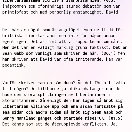
libertarianismen vid liv i Storbritannien.
(
0.5
)
Ihågkommen som oförändrigt stursk debattör som var
principfast och med personlig anständighet. David,
Det här är något som är angeläget eventuellt då för
brittiska libertarianer men inte för någon annan
egentligen. Det är fint att vi rapporterar om sånt.
Men det var en väldigt märklig gruna faktiskt.
Det är
Sean Gabb som vanligt som skriver de här.
(
36.1
) Men
han skriver att David var ofta irriterande. Han var
pedantisk,
Varför skriver man en sån duna? Är det för att tvåla
till någon? De tillhörde ju olika phalanger när de
hade den stora splittringen av libertarianer i
Storbritannien.
Så enligt den här lagen så bröt sig
Libertarian Alliance upp och ena sidan fortsatte på
ena sidan och andra sidan så bröt sig Sean Gabb och
Gerry Martland-gänget och startade Mises-UK.
(
81.5
)
Det känns som att de återupplevde konflikten. Ja,