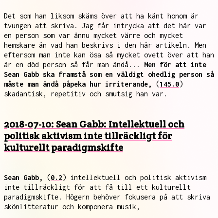
Det som han liksom skäms över att ha känt honom är
tvungen att skriva. Jag får intrycka att det här var
en person som var ännu mycket värre och mycket
hemskare än vad han beskrivs i den här artikeln. Men
eftersom man inte kan ösa så mycket ovett över att han
är en död person så får man ändå...
Men för att inte
Sean Gabb ska framstå som en väldigt ohedlig person så
måste man ändå påpeka hur irriterande,
(
145.0
)
skadantisk, repetitiv och smutsig han var.
2018-07-10: Sean Gabb: Intellektuell och
politisk aktivism inte tillräckligt för
kulturellt paradigmskifte
Sean Gabb,
(
0.2
) intellektuell och politisk aktivism
inte tillräckligt för att få till ett kulturellt
paradigmskifte. Högern behöver fokusera på att skriva
skönlitteratur och komponera musik,