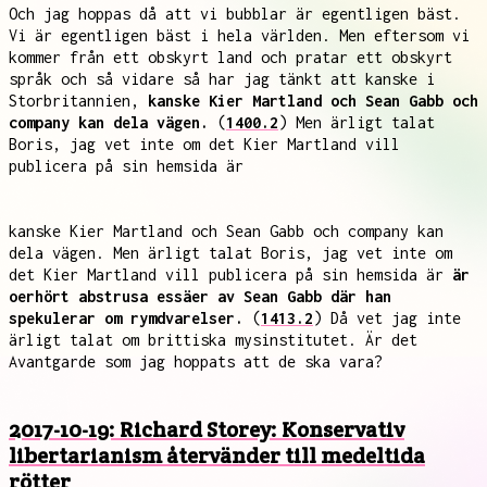
Och jag hoppas då att vi bubblar är egentligen bäst.
Vi är egentligen bäst i hela världen. Men eftersom vi
kommer från ett obskyrt land och pratar ett obskyrt
språk och så vidare så har jag tänkt att kanske i
Storbritannien,
kanske Kier Martland och Sean Gabb och
company kan dela vägen.
(
1400.2
) Men ärligt talat
Boris, jag vet inte om det Kier Martland vill
publicera på sin hemsida är
kanske Kier Martland och Sean Gabb och company kan
dela vägen. Men ärligt talat Boris, jag vet inte om
det Kier Martland vill publicera på sin hemsida är
är
oerhört abstrusa essäer av Sean Gabb där han
spekulerar om rymdvarelser.
(
1413.2
) Då vet jag inte
ärligt talat om brittiska mysinstitutet. Är det
Avantgarde som jag hoppats att de ska vara?
2017-10-19: Richard Storey: Konservativ
libertarianism återvänder till medeltida
rötter