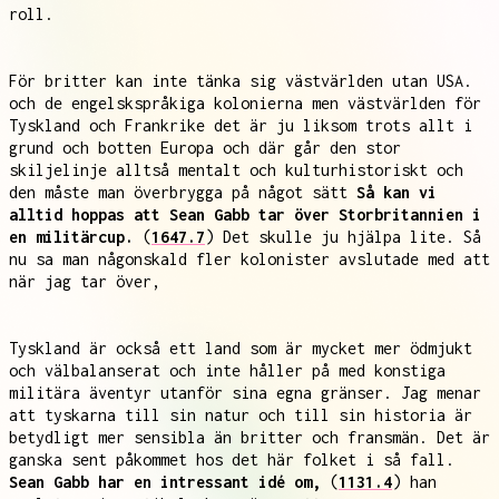
roll.
För britter kan inte tänka sig västvärlden utan USA.
och de engelskspråkiga kolonierna men västvärlden för
Tyskland och Frankrike det är ju liksom trots allt i
grund och botten Europa och där går den stor
skiljelinje alltså mentalt och kulturhistoriskt och
den måste man överbrygga på något sätt
Så kan vi
alltid hoppas att Sean Gabb tar över Storbritannien i
en militärcup.
(
1647.7
) Det skulle ju hjälpa lite. Så
nu sa man någonskald fler kolonister avslutade med att
när jag tar över,
Tyskland är också ett land som är mycket mer ödmjukt
och välbalanserat och inte håller på med konstiga
militära äventyr utanför sina egna gränser. Jag menar
att tyskarna till sin natur och till sin historia är
betydligt mer sensibla än britter och fransmän. Det är
ganska sent påkommet hos det här folket i så fall.
Sean Gabb har en intressant idé om,
(
1131.4
) han