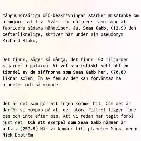
månghundraåriga UFO-beskrivningar stärker misstanke om
utomjordiskt liv. Svårt för dåtidens människor att
fabricera sådana händelser. Ja,
Sean Gabb,
(
12.9
) den
oefterliknelige, skriver här under sin pseudonym
Richard Blake,
Det finns, säger så många, det finns 100 miljarder
stjärnor i galaxen.
Vi vet statistiskt sett att en
tiondel av de siffrorna som Sean Gabb har,
(
70.8
)
liknar solen. En av fem av dem kan förväntas ha
planeter och så vidare.
det är det som gör att ingen kommer hit. Och det är
därför vi hoppas på att det stora filtret ligger före
oss och inte efter oss. Att vi redan har tagit förbi
just det.
Och ett exempel som Sean Gabb nämner är
att...
(
257.9
) När vi kommer till planeten Mars, menar
Nick Boström,