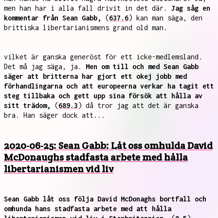
men han har i alla fall drivit in det där.
Jag såg en
kommentar från Sean Gabb,
(
637.6
) kan man säga, den
brittiska libertarianismens grand old man.
vilket är ganska generöst för ett icke-medlemsland.
Det må jag säga, ja.
Men om till och med Sean Gabb
säger att britterna har gjort ett okej jobb med
förhandlingarna och att europeerna verkar ha tagit ett
steg tillbaka och gett upp sina försök att hålla av
sitt trädom,
(
689.3
) då tror jag att det är ganska
bra. Han säger dock att...
2020-06-25: Sean Gabb: Låt oss omhulda David
McDonaughs stadfasta arbete med hålla
libertarianismen vid liv
Sean Gabb låt oss följa David McDonaghs bortfall och
omhunda hans stadfasta arbete med att hålla