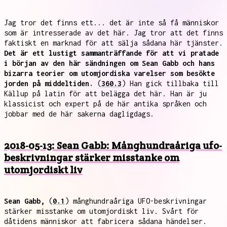
Jag tror det finns ett... det är inte så få människor
som är intresserade av det här. Jag tror att det finns
faktiskt en marknad för att sälja sådana här tjänster.
Det är ett lustigt sammanträffande för att vi pratade
i början av den här sändningen om Sean Gabb och hans
bizarra teorier om utomjordiska varelser som besökte
jorden på middeltiden.
(
360.3
) Han gick tillbaka till
Källup på latin för att belägga det här. Han är ju
klassicist och expert på de här antika språken och
jobbar med de här sakerna dagligdags.
2018-05-13: Sean Gabb: Månghundraåriga ufo-
beskrivningar stärker misstanke om
utomjordiskt liv
Sean Gabb,
(
0.1
) månghundraåriga UFO-beskrivningar
stärker misstanke om utomjordiskt liv. Svårt för
dåtidens människor att fabricera sådana händelser.