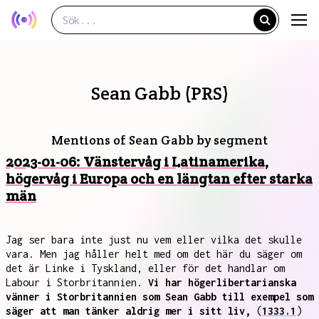
Sean Gabb (PRS)
Mentions of Sean Gabb by segment
2023-01-06: Vänstervåg i Latinamerika,
högervåg i Europa och en längtan efter starka
män
Jag ser bara inte just nu vem eller vilka det skulle
vara. Men jag håller helt med om det här du säger om
det är Linke i Tyskland, eller för det handlar om
Labour i Storbritannien.
Vi har högerlibertarianska
vänner i Storbritannien som Sean Gabb till exempel som
säger att man tänker aldrig mer i sitt liv,
(
1333.1
)