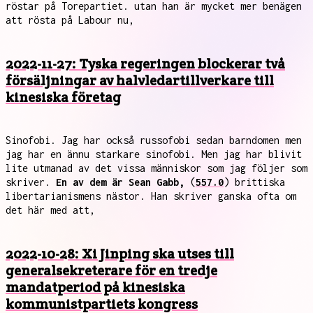
röstar på Torepartiet. utan han är mycket mer benägen
att rösta på Labour nu,
2022-11-27: Tyska regeringen blockerar två
försäljningar av halvledartillverkare till
kinesiska företag
Sinofobi. Jag har också russofobi sedan barndomen men
jag har en ännu starkare sinofobi. Men jag har blivit
lite utmanad av det vissa människor som jag följer som
skriver.
En av dem är Sean Gabb,
(
557.0
) brittiska
libertarianismens nästor. Han skriver ganska ofta om
det här med att,
2022-10-28: Xi Jinping ska utses till
generalsekreterare för en tredje
mandatperiod på kinesiska
kommunistpartiets kongress