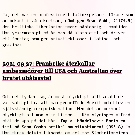
Ja, det var en professionell latin-spelare. lärare som
är bekant i våra kretsar,
nämligen Sean Gabb,
(
1179.5
)
den brittiska libertarianismens nästdårig i samtiden.
Han yrkesmässigt så är han då klassicist och driver
ett företag som ger privatlektioner i latino- och
grekiska.
2021-09-27: Frankrike återkallar
ambassadörer till USA och Australien över
brutet ubåtsavtal
Och det tycker jag är mest olyckligt alltså att det
var väldigt bra att man genomförde Brexit och blev en
självständig europeisk nation. Men det är oerhört
olyckligt att man blir liksom... USA-styringen Alfred
ställde upp på det här.
Tog du händelsevis Boris en
titt på Sean Gabbs artikel om situationen?
(
995.8
) Ja.
Han skrev delvis liknande om det som Storbritanniens