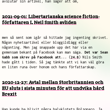
avslutar sin artikel, han säger att om,
2021-09-01: Libertarianska science fiction-
författaren L Neil Smith avliden
men så sent som igår så hittade jag ingenting skrivet.
Någon nyhetsartikel eller bloggildlägg eller
någonting. Men jag snappade upp det här via en
gemensam bekant på Facebook kan man säga.
Det var Sean
Gabb som skrev på Facebook att...
(
24.8
) Nils Smith
hade gått i tiden. Så jag tänkte att vi kan väl göra
en liten runa över honom och hans författarskap.
2020-12-27: Avtal mellan Storbritannien och
EU sluts i sista minuten för att undvika hård
Brexit
Han kunde ha blivit några halvklotets Bolsonaro. Ja,