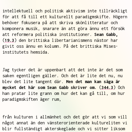
intellektuell och politisk aktivism inte tillräckligt
för att få till ett kulturellt paradigmskifte. Högern
behöver fokusera på att skriva skönlitteratur och
komponera musik, snarare än att göra ännu ett försök
att reformera politiska institutioner.
Sean Gabb,
(
19.3
) den brittiska libertarianismens nästor har
givit oss ännu en kolumn. På det brittiska Mises-
institutets hemsida.
Jag tycker det är uppenbart att det inte är det som
saken egentligen gäller. Och det är lite det nu, nu
blev det lite tangent där.
Men det man kan säga är
mycket det här som Sean Gabb skriver om.
(
344.3
) Och
han pratar lite grann om hur det kan gå till, om hur
paradigmskiften äger rum,
från kulturen i allmänhet och det gör att vi som vill
något annat än den vänsterorienterade kultureliten vi
blir fullständigt akterskeglade och vi sitter liksom