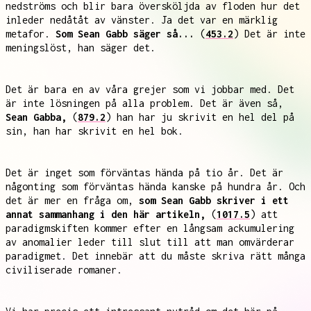
nedströms och blir bara översköljda av floden hur det
inleder nedåtåt av vänster. Ja det var en märklig
metafor.
Som Sean Gabb säger så...
(
453.2
) Det är inte
meningslöst, han säger det.
Det är bara en av våra grejer som vi jobbar med. Det
är inte lösningen på alla problem. Det är även så,
Sean Gabba,
(
879.2
) han har ju skrivit en hel del på
sin, han har skrivit en hel bok.
Det är inget som förväntas hända på tio år. Det är
någonting som förväntas hända kanske på hundra år. Och
det är mer en fråga om,
som Sean Gabb skriver i ett
annat sammanhang i den här artikeln,
(
1017.5
) att
paradigmskiften kommer efter en långsam ackumulering
av anomalier leder till slut till att man omvärderar
paradigmet. Det innebär att du måste skriva rätt många
civiliserade romaner.