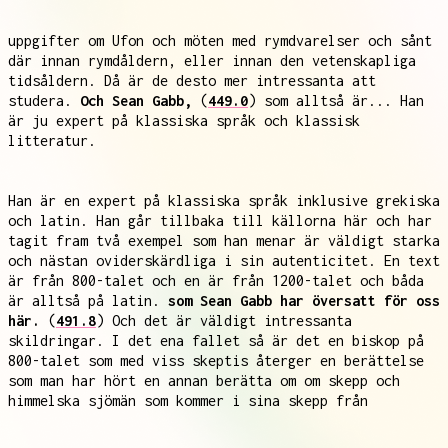
uppgifter om Ufon och möten med rymdvarelser och sånt
där innan rymdåldern, eller innan den vetenskapliga
tidsåldern. Då är de desto mer intressanta att
studera.
Och Sean Gabb,
(
449.0
) som alltså är... Han
är ju expert på klassiska språk och klassisk
litteratur.
Han är en expert på klassiska språk inklusive grekiska
och latin. Han går tillbaka till källorna här och har
tagit fram två exempel som han menar är väldigt starka
och nästan oviderskärdliga i sin autenticitet. En text
är från 800-talet och en är från 1200-talet och båda
är alltså på latin.
som Sean Gabb har översatt för oss
här.
(
491.8
) Och det är väldigt intressanta
skildringar. I det ena fallet så är det en biskop på
800-talet som med viss skeptis återger en berättelse
som man har hört en annan berätta om om skepp och
himmelska sjömän som kommer i sina skepp från