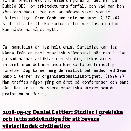
Vi har precis ett intressant nytråd om det här på
Bubbla BBS, om arkitekturens förfall och vad man kan
göra och sådär. Men det är sådana saker som är
jätteviktiga.
Sean Gabb kan inte bo kvar.
(
1371.6
) i
sitt lilla brittiska radhus eller var tusan nu bor.
Han måste ha något nytt.
Ja, samtidigt är jag helt enig. Samtidigt kan jag
känna från en rent praktisk ståndpunkt när man tittar
på sådana här artiklar och strategidiskussioner
internt inom det man ändå kan kalla en frihetlig
rörelse.
Jag känner mig definitivt befrändad med Sean
Gabb i termer av organisationstillhörighet.
(
1526.3
)
Man träffas någon gång om året på konferenser och sånt
där. Det är att de stora praktiska stegen som du
pratar om nu Boris,
2018-05-13: Daniel Lattier: Studier i grekiska
och latin nödvändiga för att bevara
västerländsk civilisation