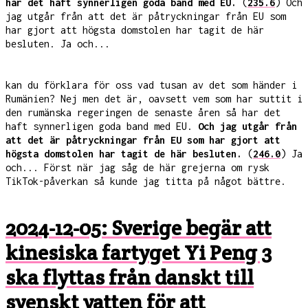
har det haft synnerligen goda band med EU.
(
235.6
) Och
jag utgår från att det är påtryckningar från EU som
har gjort att högsta domstolen har tagit de här
besluten. Ja och...
kan du förklara för oss vad tusan av det som händer i
Rumänien? Nej men det är, oavsett vem som har suttit i
den rumänska regeringen de senaste åren så har det
haft synnerligen goda band med EU.
Och jag utgår från
att det är påtryckningar från EU som har gjort att
högsta domstolen har tagit de här besluten.
(
246.0
) Ja
och... Först när jag såg de här grejerna om rysk
TikTok-påverkan så kunde jag titta på något bättre.
2024-12-05: Sverige begär att
kinesiska fartyget Yi Peng 3
ska flyttas från danskt till
svenskt vatten för att