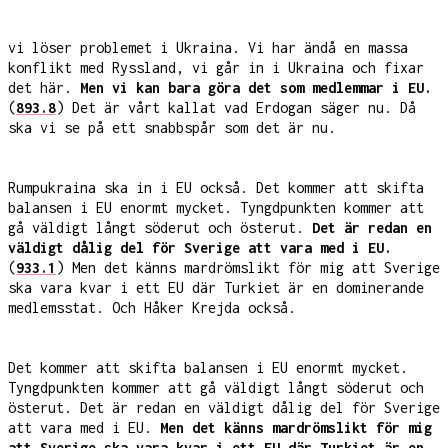
vi löser problemet i Ukraina. Vi har ändå en massa
konflikt med Ryssland, vi går in i Ukraina och fixar
det här.
Men vi kan bara göra det som medlemmar i EU.
(
893.8
) Det är vårt kallat vad Erdogan säger nu. Då
ska vi se på ett snabbspår som det är nu.
Rumpukraina ska in i EU också. Det kommer att skifta
balansen i EU enormt mycket. Tyngdpunkten kommer att
gå väldigt långt söderut och österut.
Det är redan en
väldigt dålig del för Sverige att vara med i EU.
(
933.1
) Men det känns mardrömslikt för mig att Sverige
ska vara kvar i ett EU där Turkiet är en dominerande
medlemsstat. Och Håker Krejda också.
Det kommer att skifta balansen i EU enormt mycket.
Tyngdpunkten kommer att gå väldigt långt söderut och
österut. Det är redan en väldigt dålig del för Sverige
att vara med i EU.
Men det känns mardrömslikt för mig
att Sverige ska vara kvar i ett EU där Turkiet är en