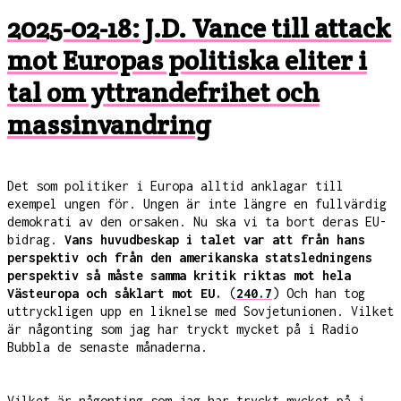
2025-02-18: J.D. Vance till attack
mot Europas politiska eliter i
tal om yttrandefrihet och
massinvandring
Det som politiker i Europa alltid anklagar till
exempel ungen för. Ungen är inte längre en fullvärdig
demokrati av den orsaken. Nu ska vi ta bort deras EU-
bidrag.
Vans huvudbeskap i talet var att från hans
perspektiv och från den amerikanska statsledningens
perspektiv så måste samma kritik riktas mot hela
Västeuropa och såklart mot EU.
(
240.7
) Och han tog
uttryckligen upp en liknelse med Sovjetunionen. Vilket
är någonting som jag har tryckt mycket på i Radio
Bubbla de senaste månaderna.
Vilket är någonting som jag har tryckt mycket på i