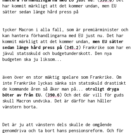
har kommit märkligt att det kommer undan, men EU
sätter sedan länge hård press på
tycker Macron i alla fall, som är premiärminister och
kan hantera förhandlingarna med EU just nu. Det har
kommit märkligt att det kommer undan,
men EU sätter
sedan länge hård press på
(
345.2
) Frankrike som har en
jävul statsskuld och budgetunderskott. Den nya
budgeten ska ju liksom...
även över en stor mäktig spelare som Frankrike. Om
inte Frankrike lyckas sänka sin statsskuld drastiskt
de kommande åren så åker man på...
otroligt dryga
böter av från EU.
(
390.6
) Och det där vill för guds
skull Macron undvika. Det är därför han håller
vänstern borta.
Det är ju att vänstern dels skulle de omgående
genomdriva och ta bort hans pensionsreform. Och för