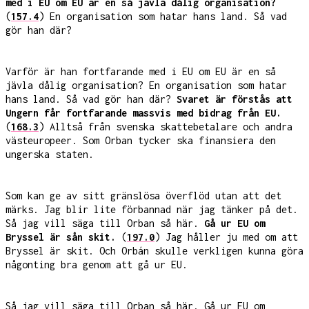
med i EU om EU är en så jävla dålig organisation?
(
157.4
) En organisation som hatar hans land. Så vad
gör han där?
Varför är han fortfarande med i EU om EU är en så
jävla dålig organisation? En organisation som hatar
hans land. Så vad gör han där?
Svaret är förstås att
Ungern får fortfarande massvis med bidrag från EU.
(
168.3
) Alltså från svenska skattebetalare och andra
västeuropeer. Som Orban tycker ska finansiera den
ungerska staten.
Som kan ge av sitt gränslösa överflöd utan att det
märks. Jag blir lite förbannad när jag tänker på det.
Så jag vill säga till Orban så här.
Gå ur EU om
Bryssel är sån skit.
(
197.0
) Jag håller ju med om att
Bryssel är skit. Och Orbán skulle verkligen kunna göra
någonting bra genom att gå ur EU.
Så jag vill säga till Orban så här. Gå ur EU om