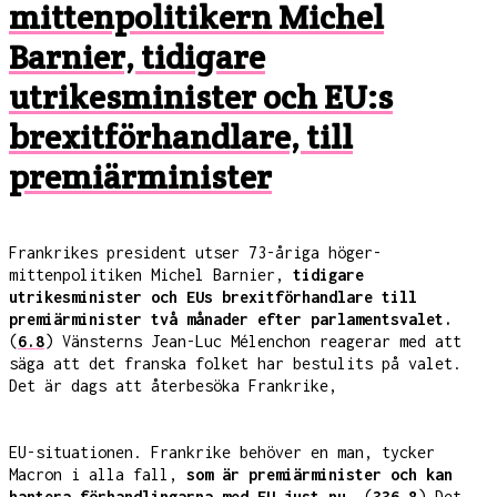
mittenpolitikern Michel
Barnier, tidigare
utrikesminister och EU:s
brexitförhandlare, till
premiärminister
Frankrikes president utser 73-åriga höger-
mittenpolitiken Michel Barnier,
tidigare
utrikesminister och EUs brexitförhandlare till
premiärminister två månader efter parlamentsvalet.
(
6.8
) Vänsterns Jean-Luc Mélenchon reagerar med att
säga att det franska folket har bestulits på valet.
Det är dags att återbesöka Frankrike,
EU-situationen. Frankrike behöver en man, tycker
Macron i alla fall,
som är premiärminister och kan
hantera förhandlingarna med EU just nu.
(
336.8
) Det