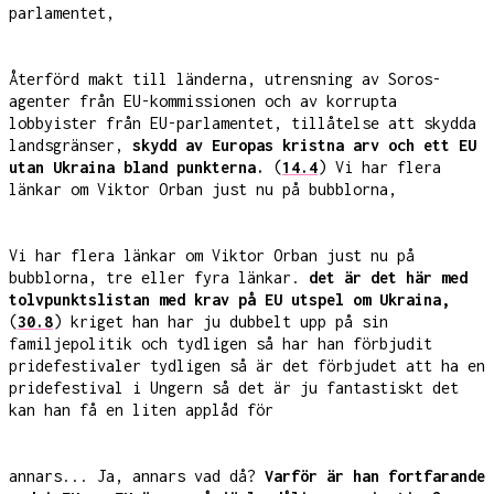
parlamentet,
Återförd makt till länderna, utrensning av Soros-
agenter från EU-kommissionen och av korrupta
lobbyister från EU-parlamentet, tillåtelse att skydda
landsgränser,
skydd av Europas kristna arv och ett EU
utan Ukraina bland punkterna.
(
14.4
) Vi har flera
länkar om Viktor Orban just nu på bubblorna,
Vi har flera länkar om Viktor Orban just nu på
bubblorna, tre eller fyra länkar.
det är det här med
tolvpunktslistan med krav på EU utspel om Ukraina,
(
30.8
) kriget han har ju dubbelt upp på sin
familjepolitik och tydligen så har han förbjudit
pridefestivaler tydligen så är det förbjudet att ha en
pridefestival i Ungern så det är ju fantastiskt det
kan han få en liten applåd för
annars... Ja, annars vad då?
Varför är han fortfarande