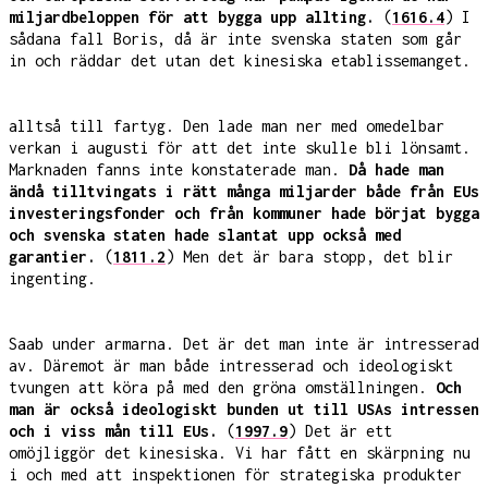
miljardbeloppen för att bygga upp allting.
(
1616.4
) I
sådana fall Boris, då är inte svenska staten som går
in och räddar det utan det kinesiska etablissemanget.
alltså till fartyg. Den lade man ner med omedelbar
verkan i augusti för att det inte skulle bli lönsamt.
Marknaden fanns inte konstaterade man.
Då hade man
ändå tilltvingats i rätt många miljarder både från EUs
investeringsfonder och från kommuner hade börjat bygga
och svenska staten hade slantat upp också med
garantier.
(
1811.2
) Men det är bara stopp, det blir
ingenting.
Saab under armarna. Det är det man inte är intresserad
av. Däremot är man både intresserad och ideologiskt
tvungen att köra på med den gröna omställningen.
Och
man är också ideologiskt bunden ut till USAs intressen
och i viss mån till EUs.
(
1997.9
) Det är ett
omöjliggör det kinesiska. Vi har fått en skärpning nu
i och med att inspektionen för strategiska produkter