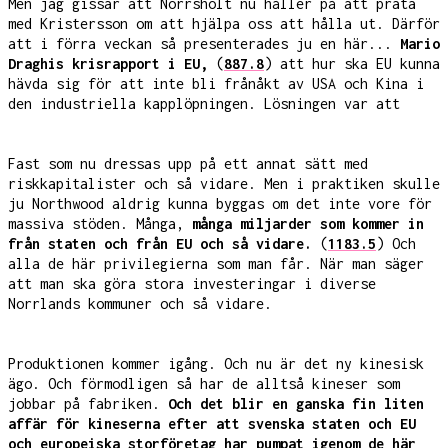
Men jag gissar att Norrsholt nu håller på att prata
med Kristersson om att hjälpa oss att hålla ut. Därför
att i förra veckan så presenterades ju en här...
Mario
Draghis krisrapport i EU,
(
887.8
) att hur ska EU kunna
hävda sig för att inte bli frånåkt av USA och Kina i
den industriella kapplöpningen. Lösningen var att
Fast som nu dressas upp på ett annat sätt med
riskkapitalister och så vidare. Men i praktiken skulle
ju Northwood aldrig kunna byggas om det inte vore för
massiva stöden. Många,
många miljarder som kommer in
från staten och från EU och så vidare.
(
1183.5
) Och
alla de här privilegierna som man får. När man säger
att man ska göra stora investeringar i diverse
Norrlands kommuner och så vidare.
Produktionen kommer igång. Och nu är det ny kinesisk
ägo. Och förmodligen så har de alltså kineser som
jobbar på fabriken.
Och det blir en ganska fin liten
affär för kineserna efter att svenska staten och EU
och europeiska storföretag har pumpat igenom de här