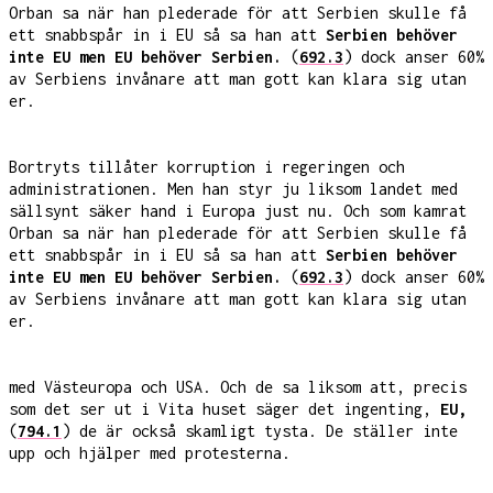
Orban sa när han plederade för att Serbien skulle få
ett snabbspår in i EU så sa han att
Serbien behöver
inte EU men EU behöver Serbien.
(
692.3
) dock anser 60%
av Serbiens invånare att man gott kan klara sig utan
er.
Bortryts tillåter korruption i regeringen och
administrationen. Men han styr ju liksom landet med
sällsynt säker hand i Europa just nu. Och som kamrat
Orban sa när han plederade för att Serbien skulle få
ett snabbspår in i EU så sa han att
Serbien behöver
inte EU men EU behöver Serbien.
(
692.3
) dock anser 60%
av Serbiens invånare att man gott kan klara sig utan
er.
med Västeuropa och USA. Och de sa liksom att, precis
som det ser ut i Vita huset säger det ingenting,
EU,
(
794.1
) de är också skamligt tysta. De ställer inte
upp och hjälper med protesterna.