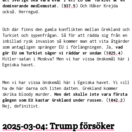
dominerande medlemsstat.
(
937.5
) Och Håker Krejda
också. Herregud.
Och där finns den gamla konflikten mellan Grekland och
Turkiet och sypenfrågan. Så för att rädda sig från en
inbillad rysk invasion så kommer man att vita åtgärder
som antagligen spränger EU i förlängningen. Ja,
vad
gör EU om Turkiet säger vi räddar er undan
(
1025.4
)
Hitler-satan i Moskva? Men vi har vissa önskemål här i
Egeiska havet.
Men vi har vissa önskemål här i Egeiska havet. Vi vill
ha de här öarna och liten datten. Grekland kommer
skrika bloody murder.
Men det skulle inte vara första
gången som EU kastar Grekland under russen.
(
1042.2
)
Nej, definitivt.
2025-03-04: Trump försöker