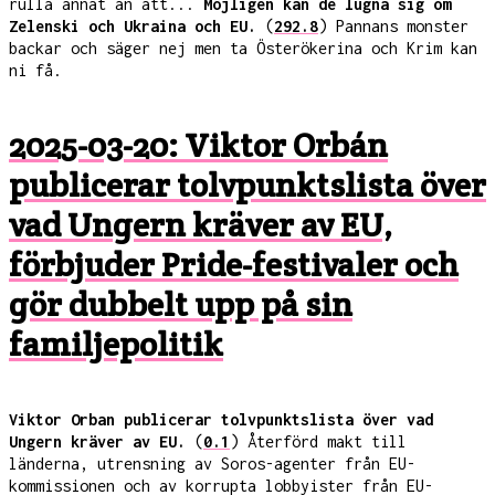
rulla annat än att...
Möjligen kan de lugna sig om
Zelenski och Ukraina och EU.
(
292.8
) Pannans monster
backar och säger nej men ta Österökerina och Krim kan
ni få.
2025-03-20: Viktor Orbán
publicerar tolvpunktslista över
vad Ungern kräver av EU,
förbjuder Pride-festivaler och
gör dubbelt upp på sin
familjepolitik
Viktor Orban publicerar tolvpunktslista över vad
Ungern kräver av EU.
(
0.1
) Återförd makt till
länderna, utrensning av Soros-agenter från EU-
kommissionen och av korrupta lobbyister från EU-