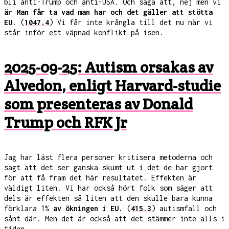
bli anti-Trump och anti-USA. Och säga att, nej men vi
är Man får ta vad man har och det gäller att stötta
EU.
(
1047.4
) Vi får inte krångla till det nu när vi
står inför ett väpnad konflikt på isen.
2025-09-25: Autism orsakas av
Alvedon, enligt Harvard-studie
som presenteras av Donald
Trump och RFK Jr
Jag har läst flera personer kritisera metoderna och
sagt att det ser ganska skumt ut i det de har gjort
för att få fram det här resultatet. Effekten är
väldigt liten. Vi har också hört folk som säger att
dels är effekten så liten att den skulle bara kunna
förklara 1%
av ökningen i EU.
(
415.3
) autismfall och
sånt där. Men det är också att det stämmer inte alls i
tiden.