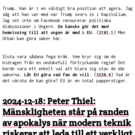
Trump. Han är i en väldigt bra position att agera. Jag
såg att han var med när Trump svors in i Kapitolium.
Jag vet inte om Facebook censurerar politiska
diskussioner i Ungern.
De kanske gör det med
hemvisning till att ungen är med i EU.
(
3161.1
) Men
Orban kan göra saker här.
Sluta vara sådana fega kräk. Vem bryr sig om de
bidragen från en ondskefull förtryckande regim? Det
borde vara ett enkelt val att klara sig utav de där
sakerna.
Låt EU göra vad fan de vill.
(
3238.6
) Vad är
det värsta de kan göra? EU är en total papperstiger.
2024-12-18: Peter Thiel:
Mänskligheten står på randen
av apokalys när modern teknik
riskerar att leda till ett verkligt