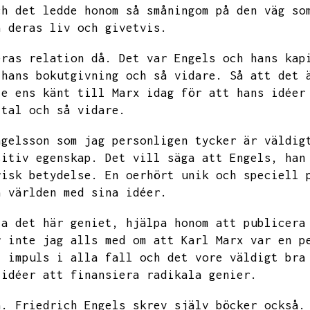
ch det ledde honom så småningom på den väg so
a deras liv och givetvis.
eras relation då.
Det var Engels och hans kap
 hans bokutgivning och så vidare.
Så att det 
te ens känt till Marx idag för att hans idéer
ital och så vidare.
ngelsson som jag personligen tycker är väldig
sitiv egenskap.
Det vill säga att Engels,
han
risk betydelse.
En oerhört unik och speciell 
a världen med sina idéer.
ta det här geniet,
hjälpa honom att publicera
r inte jag alls med om att Karl Marx var en p
l impuls i alla fall och det vore väldigt bra
 idéer att finansiera radikala genier.
a.
Friedrich Engels skrev själv böcker också.