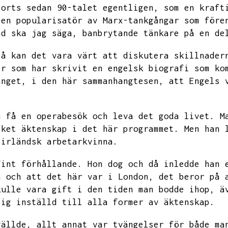
jorts sedan 90-talet egentligen,
som en kraft
 en popularisatör av Marx-tankgångar som före
ad ska jag säga,
banbrytande tänkare på en de
så kan det vara värt att diskutera skillnader
er som har skrivit en engelsk biografi som ko
anget,
i den här sammanhangtesen,
att Engels 
n få en operabesök och leva det goda livet.
M
cket äktenskap i det här programmet.
Men han 
 irländsk arbetarkvinna.
fint förhållande.
Hon dog och då inledde han 
a och att det här var i London,
det beror på 
kulle vara gift i den tiden man bodde ihop,
ä
lig inställd till alla former av äktenskap.
gällde,
allt annat var tvängelser för både ma