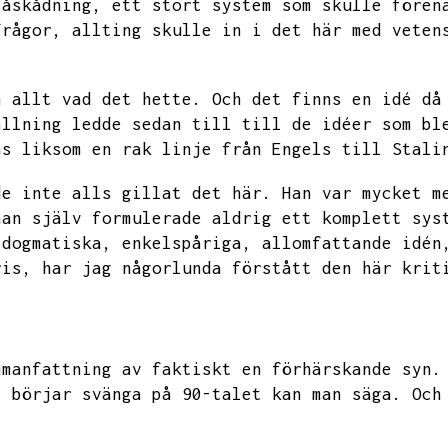
såskådning,
ett stort system som skulle fören
frågor,
allting skulle in i det här med veten
h allt vad det hette.
Och det finns en idé då
ällning ledde sedan till till de idéer som bl
ns liksom en rak linje från Engels till Stali
de inte alls gillat det här.
Han var mycket m
han själv formulerade aldrig ett komplett sys
 dogmatiska,
enkelspåriga,
allomfattande idén
ris,
har jag någorlunda förstått den här krit
mmanfattning av faktiskt en förhärskande syn.
t börjar svänga på 90-talet kan man säga.
Och