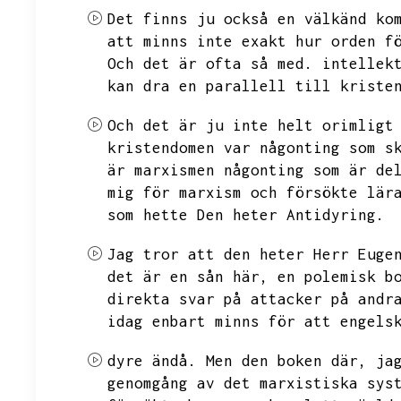
Det finns ju också en välkänd ko
att minns inte exakt hur orden f
Och det är ofta så med.
intellek
kan dra en parallell till kriste
Och det är ju inte helt orimligt
kristendomen var någonting som s
är marxismen någonting som är de
mig för marxism och försökte lär
som hette
Den heter Antidyring.
Jag tror att den heter Herr Euge
det är en sån här,
en polemisk b
direkta svar på attacker på andr
idag enbart minns för att engels
dyre ändå.
Men den boken där,
ja
genomgång av det marxistiska sys