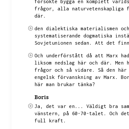
försökte bygga en komplett värld
frågor,
alla naturvetenskapliga 
där.
den dialektiska materialismen oc
systematiserande dogmatiska inst
Sovjetunionen sedan.
Att det fin
Och underförstått då att Marx ha
liksom nedslag här och där.
Men 
frågor och så vidare.
Så den här
engelsk förvanskning av Marx.
Bo
här man brukar tänka?
Boris
Ja,
det var en...
Väldigt bra sa
vänstern,
på 60-70-talet.
Och de
full kraft.