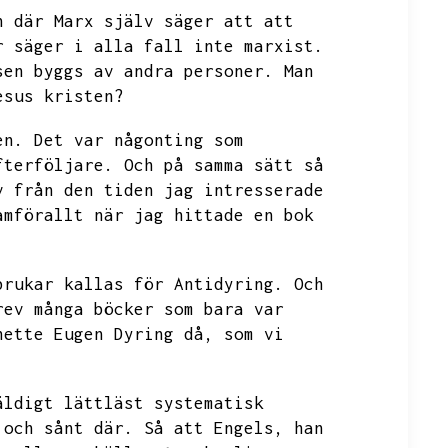
n där Marx själv säger att att
r säger i alla fall inte marxist.
sen byggs av andra personer.
Man
esus kristen?
en.
Det var någonting som
fterföljare.
Och på samma sätt så
v från den tiden jag intresserade
amförallt när jag hittade en bok
brukar kallas för Antidyring.
Och
rev många böcker som bara var
hette Eugen Dyring då,
som vi
äldigt lättläst systematisk
 och sånt där.
Så att Engels,
han