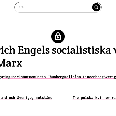
ich Engels socialistiska 
 Marx
yring
Marcks
Batman
Greta Thunberg
Kalle
Åsa Linderborg
Sverig
land och Sverige, motstånd
Tre polska kvinnor ri