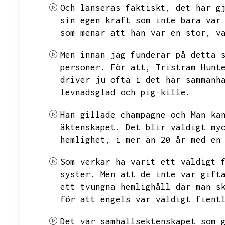
Och lanseras faktiskt,
det har g
sin egen kraft som inte bara var
som menar att han var en stor,
v
Men innan jag funderar på detta 
personer.
För att,
Tristram Hunt
driver ju ofta i det här sammanh
levnadsglad och pig-kille.
Han gillade champagne och
Man ka
äktenskapet.
Det blir väldigt my
hemlighet,
i mer än 20 år med en
Som verkar ha varit ett väldigt 
syster.
Men att de inte var gift
ett tvungna hemlighåll där man s
för att engels var väldigt fient
Det var samhällsektenskapet som 