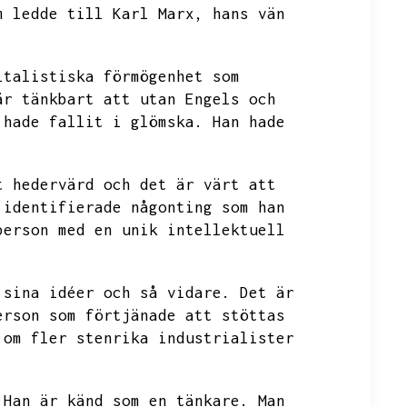
m ledde till Karl Marx,
hans vän
italistiska förmögenhet som
är tänkbart att utan Engels och
 hade fallit i glömska.
Han hade
t hedervärd och det är värt att
 identifierade någonting som han
person med en unik intellektuell
 sina idéer och så vidare.
Det är
erson som förtjänade att stöttas
 om fler stenrika industrialister
Han är känd som en tänkare.
Man