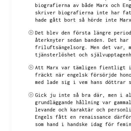
biografierna av både Marx och En
skriver biografierna inte har fa
hade gått bort så hörde inte Mar
Det blev den första längre perio
återknyter sedan banden.
Det har
friluftsängelsorg.
Men det var,
tjänsterlöshet och självupptagen
Att Marx var tämligen fientligt 
fräckt när engelsk försörjde hon
med lade sig i vem hans döttrar 
Gick ju inte så bra där,
men i a
grundläggande hållning var gamma
levande och karaktär och personl
Engels fått en renaissance därfö
som hand i handske idag för femi