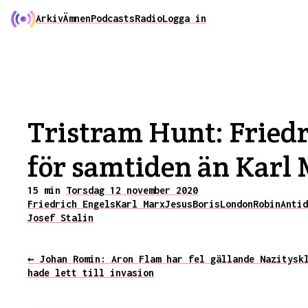
Arkiv
Ämnen
Podcasts
Radio
Logga in
Tristram Hunt: Friedr
för samtiden än Karl
15 min
Torsdag 12 november 2020
Friedrich Engels
Karl Marx
Jesus
Boris
London
Robin
Antid
Josef Stalin
← Johan Romin: Aron Flam har fel gällande Nazitysk
hade lett till invasion