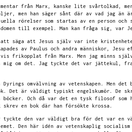
mmentar från Marx,
kanske lite svårtolkad,
me
öljer,
men han säger sånt där av vad jag än ä
tuella rörelser som startas av en person och 
ndomen till exempel.
Man kan fråga sig,
var J
 att säga att Jesus själv var inte kristenhet
kapades av Paulus och andra människor,
Jesu e
lvis frikopplat från Marx.
Men jag minns själ
a mig om det.
Jag tyckte det var jättekul,
fr
n Dyrings omvälvning av vetenskapen.
Men det 
ok.
Det är väldigt typiskt engelskumör.
De sk
a böcker.
Och då var det en tysk filosof som 
k skrev en bok där han försökte krossa.
g tyckte den var väldigt bra för det var en v
temet.
Den här idén av vetenskaplig socialism