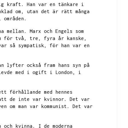
ig kraft.
Han var en tänkare i
nklad om,
utan det är rätt många
l områden.
na mellan.
Marx och Engels som
m för två,
tre,
fyra år kanske,
var så sympatisk,
för han var en
an lyfter också fram hans syn på
levde med i ogift i London,
i
ett förhållande med hennes
att de inte var kvinnor.
Det var
ven om man var kommunist.
Det var
n och kvinna.
I de moderna