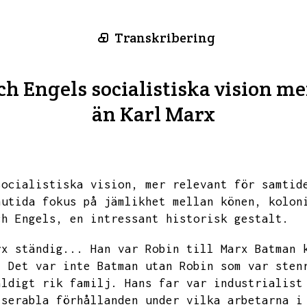
Transkribering
ch Engels socialistiska vision me
än Karl Marx
socialistiska vision,
mer relevant för samtid
nutida fokus på jämlikhet mellan könen,
kolon
ch Engels,
en intressant historisk gestalt.
rx ständig...
Han var Robin till Marx Batman 
.
Det var inte Batman utan Robin som var sten
äldigt rik familj.
Hans far var industrialist
iserabla förhållanden under vilka arbetarna i