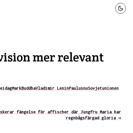
vision mer relevant
e
idag
Mark
Buddha
Vladimir Lenin
Paulus
nu
Sovjetunionen
skerar fängelse för affischer där Jungfru Maria har
regnbågsfärgad gloria →