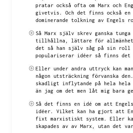
pratar också ofta om Marx och En
givetvis.
Och det finns också en
dominerande tolkning av Engels r
Så Marx själv skrev ganska tunga
tillhållna,
lättare för allmänhe
det så han själv såg på sin roll
populariserar idéer så finns det
Eller under andra uttryck kan ma
någon utsträckning förvanska den
skadligt inflytande på hela hela
än jag om det men låt mig bara g
Så det finns en idé om att Engel
idéer.
Vilket kan ha gjort att E
fixt marxistiskt system.
Eller k
skapades av av Marx,
utan det va