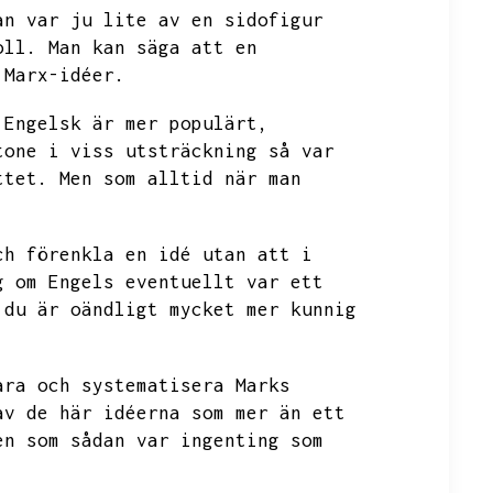
an var ju lite av en sidofigur
oll.
Man kan säga att en
 Marx-idéer.
Engelsk är mer populärt,
tone i viss utsträckning så var
ttet.
Men som alltid när man
ch förenkla en idé utan att i
g om Engels eventuellt var ett
du är oändligt mycket mer kunnig
ara och systematisera Marks
av de här idéerna som mer än ett
en som sådan var ingenting som