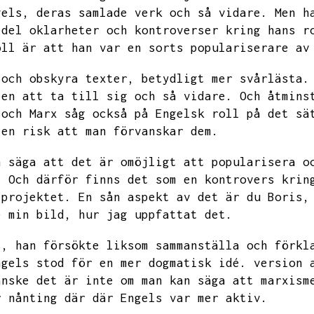
gels,
deras samlade verk och så vidare.
Men h
 del oklarheter och kontroverser kring hans r
oll är att han var en sorts populariserare av
 och obskyra texter,
betydligt mer svårlästa.
ten att ta till sig och så vidare.
Och åtmins
 och Marx såg också på Engelsk roll på det sä
 en risk att man förvanskar dem.
n säga att det är omöjligt att popularisera o
.
Och därför finns det som en kontrovers krin
 projektet.
En sån aspekt av det är du Boris,
e min bild,
hur jag uppfattat det.
s,
han försökte liksom sammanställa och förkl
ngels stod för en mer dogmatisk idé.
version 
anske det är inte om man kan säga att marxism
r nånting där där Engels var mer aktiv.