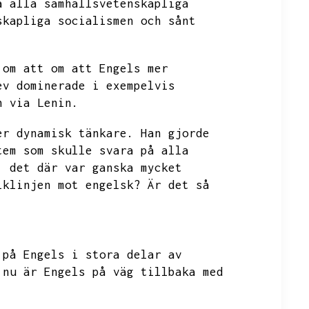
a alla samhällsvetenskapliga
skapliga socialismen och sånt
 om att om att Engels mer
ev dominerade i exempelvis
n via Lenin.
er dynamisk tänkare.
Han gjorde
tem som skulle svara på alla
,
det där var ganska mycket
iklinjen mot engelsk?
Är det så
på Engels i stora delar av
 nu är Engels på väg tillbaka med