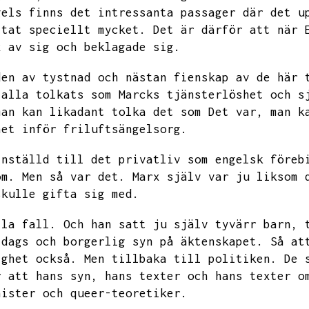
gels finns det intressanta passager där det u
ttat speciellt mycket.
Det är därför att när 
x av sig och beklagade sig.
den av tystnad och nästan fienskap av de här 
 alla tolkats som Marcks tjänsterlöshet och s
man kan likadant tolka det som Det var,
man k
het inför friluftsängelsorg.
inställd till det privatliv som engelsk föreb
om.
Men så var det.
Marx själv var ju liksom 
skulle gifta sig med.
lla fall.
Och han satt ju själv tyvärr barn,
ldags och borgerlig syn på äktenskapet.
Så at
ighet också.
Men tillbaka till politiken.
De 
r att hans syn,
hans texter och hans texter o
nister och queer-teoretiker.