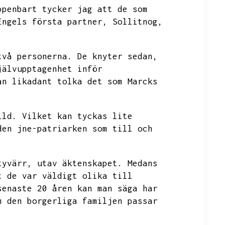
ppenbart tycker jag att de som
Engels första partner,
Sollitnog,
två personerna.
De knyter sedan,
jälvupptagenhet inför
an likadant tolka det som Marcks
ild.
Vilket kan tyckas lite
den jne-patriarken som till och
tyvärr,
utav äktenskapet.
Medans
t de var väldigt olika till
senaste 20 åren kan man säga har
m den borgerliga familjen passar