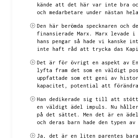
kände att det här var inte
bra o
och medarbetare under nästan hel
Den här berömda specknaren och d
finansierade Marx.
Marx levade i
hans pengar så hade vi kanske in
inte haft råd att trycka das Kap
Det är för övrigt en aspekt av E
lyfta fram det som en väldigt po
uppfattade som ett geni av histo
kapacitet,
potential att förändr
Han dedikerade sig till att stöt
en väldigt ädel impuls.
Nu hålle
på det sättet.
Men det är en äde
och deras barn hade den typen av
Ja,
det är en liten parentes bar