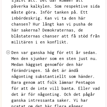
självt att.
Det där kommer att
påverka kalkylen.
Som respektive sida
måste göra.
Inför tanken på.
Ett
inbördeskrig.
Kan vi ta den här
chansen?
Hur långt kan vi pusha de
här sakerna?
Demokraternas,
de
blåstaternas chanser att få stöd från
militären i en konflikt.
Den var ganska hög för ett år sedan.
Men den sjunker som en sten just nu.
Medan häggset genomför den här
förändringen.
Så det är ändå
någonting substantiellt som händer.
Bara genom att folk lämnar Pentagon
för att de inte vill banta.
Eller vad
det är för någonting.
Och det pågår
ganska intressanta saker.
Vi har
pratat om det här flera gånger