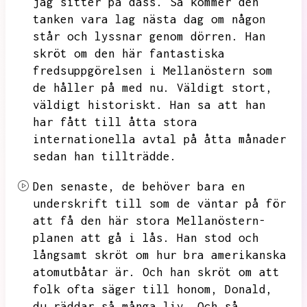
jag sitter på dass.
Så kommer den
tanken vara lag nästa dag om någon
står och lyssnar genom dörren.
Han
skröt om den här fantastiska
fredsuppgörelsen i Mellanöstern som
de håller på med nu.
Väldigt stort,
väldigt historiskt.
Han sa att han
har fått till åtta stora
internationella avtal på åtta månader
sedan han tillträdde.
Den senaste,
de behöver bara en
underskrift till som de väntar på för
att få den här stora Mellanöstern-
planen att gå i lås.
Han stod och
långsamt skröt om hur bra amerikanska
atomutbåtar är.
Och han skröt om att
folk ofta säger till honom,
Donald,
du räddar så många liv.
Och så