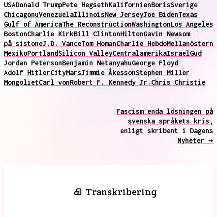
USA
Donald Trump
Pete Hegseth
Kalifornien
Boris
Sverige
Chicago
nu
Venezuela
Illinois
New Jersey
Joe Biden
Texas
Gulf of America
The Reconstruction
Washington
Los Angeles
Boston
Charlie Kirk
Bill Clinton
Hilton
Gavin Newsom
på sistone
J.D. Vance
Tom Homan
Charlie Hebdo
Mellanöstern
Mexiko
Portland
Silicon Valley
Centralamerika
Israel
Gud
Jordan Peterson
Benjamin Netanyahu
George Floyd
Adolf Hitler
City
Mars
Jimmie Åkesson
Stephen Miller
Mongoliet
Carl von
Robert F. Kennedy Jr.
Chris Christie
Fascism enda lösningen på
svenska språkets kris,
enligt skribent i Dagens
Nyheter →
Transkribering