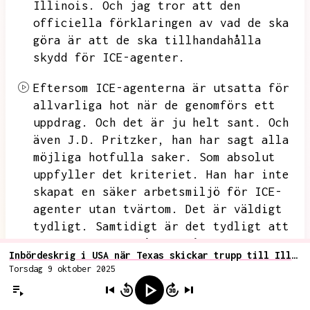
Illinois.
Och jag tror att den
officiella förklaringen av vad de ska
göra är att de ska tillhandahålla
skydd för ICE-agenter.
Eftersom ICE-agenterna är utsatta för
allvarliga hot när de genomförs ett
uppdrag.
Och det är ju helt sant.
Och
även J.D.
Pritzker,
han har sagt alla
möjliga hotfulla saker.
Som absolut
uppfyller det kriteriet.
Han har inte
skapat en säker arbetsmiljö för ICE-
agenter utan tvärtom.
Det är väldigt
tydligt.
Samtidigt är det tydligt att
Trump faktiskt håller på med en
Inbördeskrig i USA när Texas skickar trupp till Illinois för att verkställa Trumps politik trots guvernörens protester
invasion här.
Torsdag 9 oktober 2025
Han anrollerar nationalgardet i Texas
för att marschera norrut mot