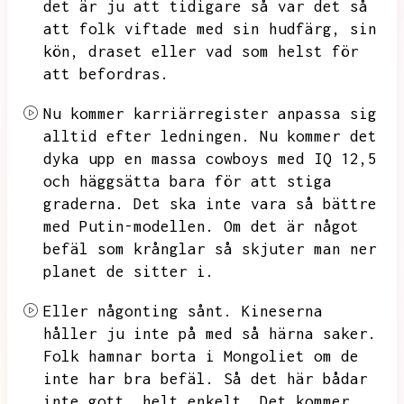
det är ju att tidigare så var det så
att folk viftade med sin hudfärg,
sin
kön,
draset eller vad som helst för
att befordras.
Nu kommer karriärregister anpassa sig
alltid efter ledningen.
Nu kommer det
dyka upp en massa cowboys med IQ 12,5
och häggsätta bara för att stiga
graderna.
Det ska inte vara så bättre
med Putin-modellen.
Om det är något
befäl som krånglar så skjuter man ner
planet de sitter i.
Eller någonting sånt.
Kineserna
håller ju inte på med så härna saker.
Folk hamnar borta i Mongoliet om de
inte har bra befäl.
Så det här bådar
inte gott,
helt enkelt.
Det kommer