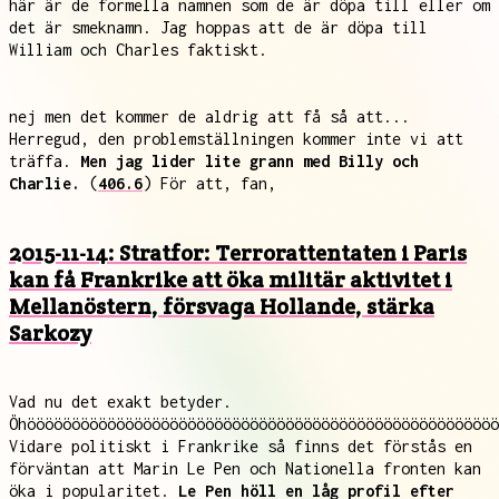
här är de formella namnen som de är döpa till eller om
det är smeknamn. Jag hoppas att de är döpa till
William och Charles faktiskt.
nej men det kommer de aldrig att få så att...
Herregud, den problemställningen kommer inte vi att
träffa.
Men jag lider lite grann med Billy och
Charlie.
(
406.6
) För att, fan,
2015-11-14: Stratfor: Terrorattentaten i Paris
kan få Frankrike att öka militär aktivitet i
Mellanöstern, försvaga Hollande, stärka
Sarkozy
Vad nu det exakt betyder.
Öhööööööööööööööööööööööööööööööööööööööööööööööööööööö
Vidare politiskt i Frankrike så finns det förstås en
förväntan att Marin Le Pen och Nationella fronten kan
öka i popularitet.
Le Pen höll en låg profil efter