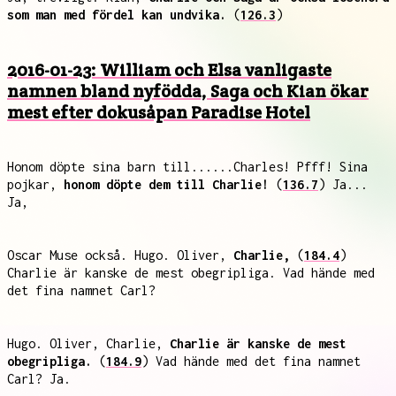
som man med fördel kan undvika.
(
126.3
)
2016-01-23: William och Elsa vanligaste
namnen bland nyfödda, Saga och Kian ökar
mest efter dokusåpan Paradise Hotel
Honom döpte sina barn till......Charles! Pfff! Sina
pojkar,
honom döpte dem till Charlie!
(
136.7
) Ja...
Ja,
Oscar Muse också. Hugo. Oliver,
Charlie,
(
184.4
)
Charlie är kanske de mest obegripliga. Vad hände med
det fina namnet Carl?
Hugo. Oliver, Charlie,
Charlie är kanske de mest
obegripliga.
(
184.9
) Vad hände med det fina namnet
Carl? Ja.