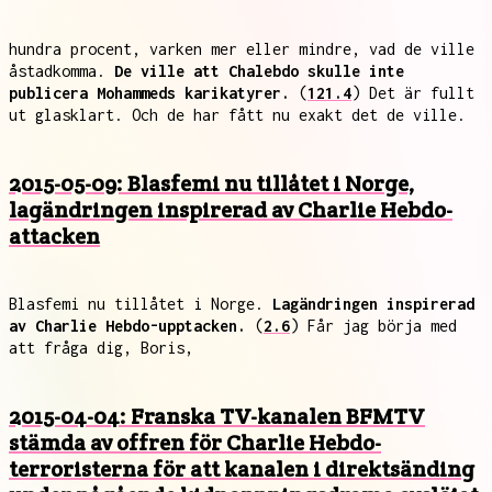
hundra procent, varken mer eller mindre, vad de ville
åstadkomma.
De ville att Chalebdo skulle inte
publicera Mohammeds karikatyrer.
(
121.4
) Det är fullt
ut glasklart. Och de har fått nu exakt det de ville.
2015-05-09: Blasfemi nu tillåtet i Norge,
lagändringen inspirerad av Charlie Hebdo-
attacken
Blasfemi nu tillåtet i Norge.
Lagändringen inspirerad
av Charlie Hebdo-upptacken.
(
2.6
) Får jag börja med
att fråga dig, Boris,
2015-04-04: Franska TV-kanalen BFMTV
stämda av offren för Charlie Hebdo-
terroristerna för att kanalen i direktsänding