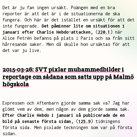
Det är ju fan ingen ursäkt. Poängen med en bra
reporter är att det är i de situationerna de ska
fungera. Och här är det istället en ursäkt för att det
inte fungerade.
Det påminner lite om situationen i
januari efter Charlie Hebdo-attacken,
(
220.1
) när
Alice Petrén befanns på plats i Paris och sa från sitt
hårresande saker. Men då skulle hon ursäktas för att
det var ju live.
2015-03-26: SVT pixlar muhammedbilder i
reportage om sådana som satts upp på Malmö
högskola
Expressen och Aftenbarn gjorde samma sak va? Jag har
glömt vem av dem, men någon av dem gjorde samma sak.
Efter Charlie Hebdo i januari så publicerade de en
bild på senaste första sidan,
(
125.9
) tidningens
första sida. Men pixlade teckningen som var på första
sidan.