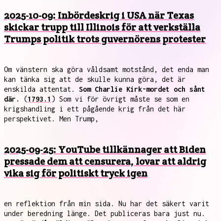
2025-10-09: Inbördeskrig i USA när Texas
skickar trupp till Illinois för att verkställa
Trumps politik trots guvernörens protester
Om vänstern ska göra våldsamt motstånd, det enda man
kan tänka sig att de skulle kunna göra, det är
enskilda attentat.
Som Charlie Kirk-mordet och sånt
där.
(
1793.1
) Som vi för övrigt måste se som en
krigshandling i ett pågående krig från det här
perspektivet. Men Trump,
2025-09-25: YouTube tillkännager att Biden
pressade dem att censurera, lovar att aldrig
vika sig för politiskt tryck igen
en reflektion från min sida. Nu har det säkert varit
under beredning länge. Det publiceras bara just nu.