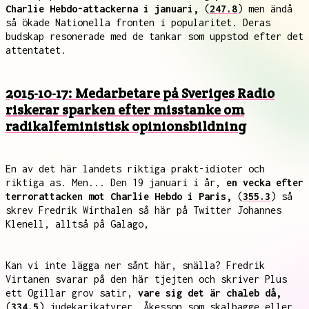
Charlie Hebdo-attackerna i januari,
(
247.8
) men ändå
så ökade Nationella fronten i popularitet. Deras
budskap resonerade med de tankar som uppstod efter det
attentatet.
2015-10-17: Medarbetare på Sveriges Radio
riskerar sparken efter misstanke om
radikalfeministisk opinionsbildning
En av det här landets riktiga prakt-idioter och
riktiga as. Men... Den 19 januari i år,
en vecka efter
terrorattacken mot Charlie Hebdo i Paris,
(
355.3
) så
skrev Fredrik Wirthalen så här på Twitter Johannes
Klenell, alltså på Galago,
Kan vi inte lägga ner sånt här, snälla? Fredrik
Virtanen svarar på den här tjejten och skriver Plus
ett Ogillar grov satir,
vare sig det är chaleb då,
(
334.5
) judekarikatyrer, Åkesson som skalbagge eller