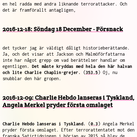
en hel radda med andra liknande terrorattacker. Och
det är framförallt antagligen,
2016-12-18: Söndag 18 December - Försnack
det tycker jag är väldigt dåligt historieberättande.
Ja, och det visar att Jackson och Malmöförfattarna
inte har något grepp om vad berättelser handlar om
egentligen.
Det måste kryddas med hela den här halvan
och lite Charlie Chaplin-grejer.
(
353.5
) Oj, nu
snubblar den här gropen.
2016-12-09: Charlie Hebdo lanseras i Tyskland,
Angela Merkel pryder första omslaget
Charlie Hebdo lanseras i Tyskland.
(
0.3
) Angela Merkel
pryder första omslaget. Efter terrorattentatet mot den
franska Satirtidningen i början av 2015 så blev de