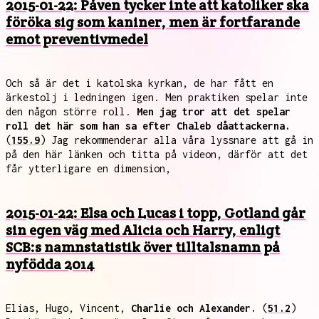
2015-01-22: Påven tycker inte att katoliker ska
föröka sig som kaniner, men är fortfarande
emot preventivmedel
Och så är det i katolska kyrkan, de har fått en
ärkestolj i ledningen igen. Men praktiken spelar inte
den någon större roll.
Men jag tror att det spelar
roll det här som han sa efter Chaleb dåattackerna.
(
155.9
) Jag rekommenderar alla våra lyssnare att gå in
på den här länken och titta på videon, därför att det
får ytterligare en dimension,
2015-01-22: Elsa och Lucas i topp, Gotland går
sin egen väg med Alicia och Harry, enligt
SCB:s namnstatistik över tilltalsnamn på
nyfödda 2014
Elias, Hugo, Vincent,
Charlie och Alexander.
(
51.2
)