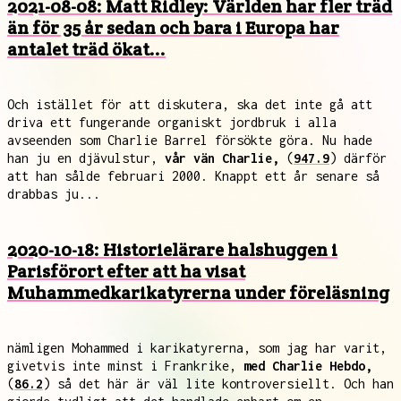
2021-08-08: Matt Ridley: Världen har fler träd
än för 35 år sedan och bara i Europa har
antalet träd ökat...
Och istället för att diskutera, ska det inte gå att
driva ett fungerande organiskt jordbruk i alla
avseenden som Charlie Barrel försökte göra. Nu hade
han ju en djävulstur,
vår vän Charlie,
(
947.9
) därför
att han sålde februari 2000. Knappt ett år senare så
drabbas ju...
2020-10-18: Historielärare halshuggen i
Parisförort efter att ha visat
Muhammedkarikatyrerna under föreläsning
nämligen Mohammed i karikatyrerna, som jag har varit,
givetvis inte minst i Frankrike,
med Charlie Hebdo,
(
86.2
) så det här är väl lite kontroversiellt. Och han