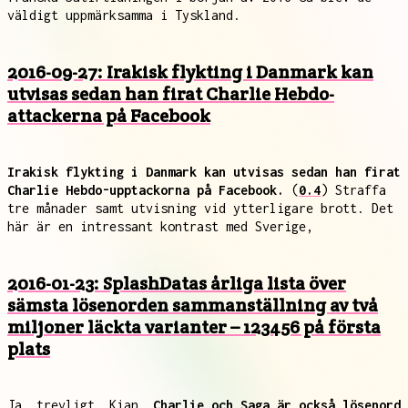
väldigt uppmärksamma i Tyskland.
2016-09-27: Irakisk flykting i Danmark kan
utvisas sedan han firat Charlie Hebdo-
attackerna på Facebook
Irakisk flykting i Danmark kan utvisas sedan han firat
Charlie Hebdo-upptackorna på Facebook.
(
0.4
) Straffa
tre månader samt utvisning vid ytterligare brott. Det
här är en intressant kontrast med Sverige,
2016-01-23: SplashDatas årliga lista över
sämsta lösenorden sammanställning av två
miljoner läckta varianter – 123456 på första
plats
Ja, trevligt. Kian,
Charlie och Saga är också lösenord