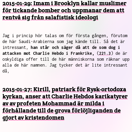
2015-01-29: Imam i Brooklyn kallar muslimer
för tickande bomber och uppmanar dem att
rentvå sig från salafistisk ideologi
Jag i princip hör talas om för första gången, förutom
de här Saudi-Arabierna som jag kände till. Så det är
intressant,
han står och säger då att de som dog i
attacken mot Charlie Hebdo i Frankrike,
(
221.3
) de är
oskyldiga offer till de här människorna som räknar upp
alla de här namnen. Jag tycker det är lite intressant
då,
2015-01-27: Kirill, patriark för Rysk-ortodoxa
kyrkan, anser att Charlie Hebdos karikatyrer
av av profeten Mohammad är milda i
förhållande till de grova förlöjliganden de
gjort av kristendomen