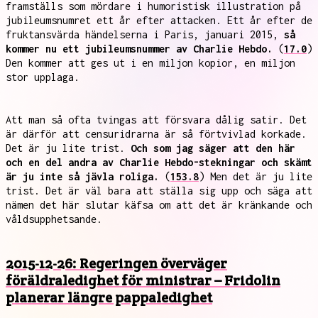
framställs som mördare i humoristisk illustration på
jubileumsnumret ett år efter attacken. Ett år efter de
fruktansvärda händelserna i Paris, januari 2015,
så
kommer nu ett jubileumsnummer av Charlie Hebdo.
(
17.0
)
Den kommer att ges ut i en miljon kopior, en miljon
stor upplaga.
Att man så ofta tvingas att försvara dålig satir. Det
är därför att censuridrarna är så förtvivlad korkade.
Det är ju lite trist.
Och som jag säger att den här
och en del andra av Charlie Hebdo-stekningar och skämt
är ju inte så jävla roliga.
(
153.8
) Men det är ju lite
trist. Det är väl bara att ställa sig upp och säga att
nämen det här slutar käfsa om att det är kränkande och
våldsupphetsande.
2015-12-26: Regeringen överväger
föräldraledighet för ministrar – Fridolin
planerar längre pappaledighet