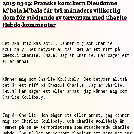
2015-03-19: Franske komikern Dieudonne
M'bala M'bala får två månaders villkorlig
dom för stödjande av terrorism med Charlie
Hebdo-kommentar
Det ska uttolkas som... Känner mig som Charlie
Koulibaly. Det betyder alltså,
det är ett riff på
Chezoui Charlie.
(
42.6
) Jag är Charlie. Han säger ett
eller annat,
Känner mig som Charlie Koulibaly. Det betyder alltså,
det är ett riff på Chezoui Charlie.
Jag är Charlie.
(
45.8
) Han säger ett eller annat, jag känner mig som
Charlie Koulibaly.
Jag är Charlie. Han säger ett eller annat, jag känner
mig som Charlie Koulibaly.
Och Charlie Koulibaly är
namnet på en av terroristerna som attackerade Charlie
Hebdo.
(
50.0
) Det är oerhört olagligt att säga att jag