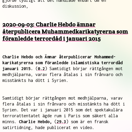
gjorde tydligt att det handlade enbart om en
diskussion,
2020-09-03: Charlie Hebdo ämnar
återpublicera Muhammedkarikatyrerna som
föranledde terrordåd i januari 2015
Charlie Hebdo och Ämnar återpublicerar Mohammed-
karikatyrerna som föranledde islamistiska terrordåd
januari 2015.
(
0.2
) Samtidigt börjar rättgången mot
medhjälparna, varav flera åtalas i sin frånvaro och
misstänkts ha dött i Syrien.
Samtidigt börjar rättgången mot medhjälparna, varav
flera åtalas i sin frånvaro och misstänkts ha dött i
Syrien. Det var i januari 2015 som det spektakulära
terrorattentatet ägde rum i Paris som säkert alla
minns.
Charlie Hebdo,
(
29.3
) som är en fransk
satirtidning, hade publicerat en video.