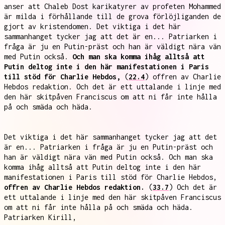
anser att Chaleb Dost karikatyrer av profeten Mohammed
är milda i förhållande till de grova förlöjliganden de
gjort av kristendomen. Det viktiga i det här
sammanhanget tycker jag att det är en... Patriarken i
fråga är ju en Putin-präst och han är väldigt nära vän
med Putin också.
Och man ska komma ihåg alltså att
Putin deltog inte i den här manifestationen i Paris
till stöd för Charlie Hebdos,
(
22.4
) offren av Charlie
Hebdos redaktion. Och det är ett uttalande i linje med
den här skitpåven Franciscus om att ni får inte hålla
på och smäda och häda.
Det viktiga i det här sammanhanget tycker jag att det
är en... Patriarken i fråga är ju en Putin-präst och
han är väldigt nära vän med Putin också. Och man ska
komma ihåg alltså att Putin deltog inte i den här
manifestationen i Paris till stöd för Charlie Hebdos,
offren av Charlie Hebdos redaktion.
(
33.7
) Och det är
ett uttalande i linje med den här skitpåven Franciscus
om att ni får inte hålla på och smäda och häda.
Patriarken Kirill,