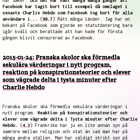
här saker.
Och det har hänt många många gånger att
Facebook har tagit bort till exempel då omslaget i
senaste Charlie Hebdo som Facebook tog bort för alla
användare i...
(
90.7
) Rätt många länder. Jag har en
bekant på Facebook som gjorde en statutdatering bara
igår kväll och berättade att han hade för första
gången blivit censurerad av Facebook.
2015-01-24: Franska skolor ska förmedla
sekulära värderingar i nytt program,
reaktion på konspirationsteorier och elever
som vägrade delta i tysta minuter efter
Charlie Hebdo
Franska skolor ska förmedla sekulära värderingar i
nytt program.
Reaktion på konspirationsteorier och
elever som vägrade delta i Tysta minuter efter Charlie
Hebdo.
(
4.3
) Frankrike har ju en lite annan syn på
samröre mellan religion och stat än vad man har på
många andra ställen. Man har väldigt strikt syn på