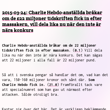
2015-03-24: Charlie Hebdo-anställda bråkar
om de £22 miljoner tidskriften fick in efter
massakern, vill dela lika nu när den inte är
nära konkurs
Charlie Hebdo-anställda bråkar om de 22 miljoner
tidskriften fick in efter massaken.
(
0.1
) Vill dela
lika nu när den inte är nära konkurs. Det kan sägas
att 22 miljoner i alla fall är 22 miljoner pund.
Så att i svenska pengar så handlar det om, vad kan det
vara, 150-160 miljoner kronor och sånt där.
Som
Charlie Hebdo fick in.
(
21.0
) Framförallt tack vare
att specialnumret som han gav ut närmast efter
attacken. Sålde otroligt bra.
Kastar sig över det här. Det är verkligen beklämmande.