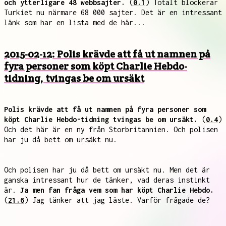
och ytterligare 48 webbsajter.
(
0.1
) Totalt blockerar
Turkiet nu närmare 68 000 sajter. Det är en intressant
länk som har en lista med de här...
2015-02-12: Polis krävde att få ut namnen på
fyra personer som köpt Charlie Hebdo-
tidning, tvingas be om ursäkt
Polis krävde att få ut namnen på fyra personer som
köpt Charlie Hebdo-tidning tvingas be om ursäkt.
(
0.4
)
Och det här är en ny från Storbritannien. Och polisen
har ju då bett om ursäkt nu.
Och polisen har ju då bett om ursäkt nu. Men det är
ganska intressant hur de tänker, vad deras instinkt
är.
Ja men fan fråga vem som har köpt Charlie Hebdo.
(
21.6
) Jag tänker att jag läste. Varför frågade de?