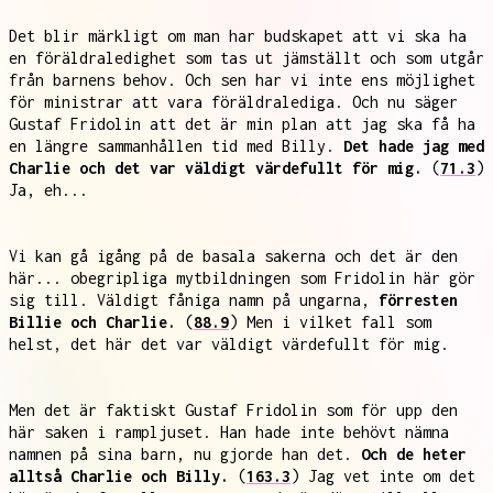
Det blir märkligt om man har budskapet att vi ska ha
en föräldraledighet som tas ut jämställt och som utgår
från barnens behov. Och sen har vi inte ens möjlighet
för ministrar att vara föräldralediga. Och nu säger
Gustaf Fridolin att det är min plan att jag ska få ha
en längre sammanhållen tid med Billy.
Det hade jag med
Charlie och det var väldigt värdefullt för mig.
(
71.3
)
Ja, eh...
Vi kan gå igång på de basala sakerna och det är den
här... obegripliga mytbildningen som Fridolin här gör
sig till. Väldigt fåniga namn på ungarna,
förresten
Billie och Charlie.
(
88.9
) Men i vilket fall som
helst, det här det var väldigt värdefullt för mig.
Men det är faktiskt Gustaf Fridolin som för upp den
här saken i rampljuset. Han hade inte behövt nämna
namnen på sina barn, nu gjorde han det.
Och de heter
alltså Charlie och Billy.
(
163.3
) Jag vet inte om det