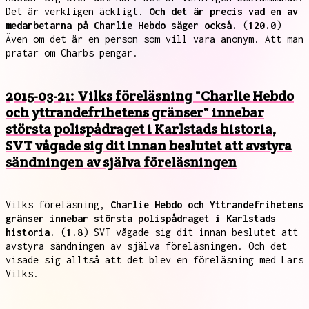
Det är verkligen äckligt.
Och det är precis vad en av
medarbetarna på Charlie Hebdo säger också.
(
120.0
)
Även om det är en person som vill vara anonym. Att man
pratar om Charbs pengar.
2015-03-21: Vilks föreläsning "Charlie Hebdo
och yttrandefrihetens gränser" innebar
största polispådraget i Karlstads historia,
SVT vågade sig dit innan beslutet att avstyra
sändningen av själva föreläsningen
Vilks föreläsning,
Charlie Hebdo och Yttrandefrihetens
gränser innebar största polispådraget i Karlstads
historia.
(
1.8
) SVT vågade sig dit innan beslutet att
avstyra sändningen av själva föreläsningen. Och det
visade sig alltså att det blev en föreläsning med Lars
Vilks.