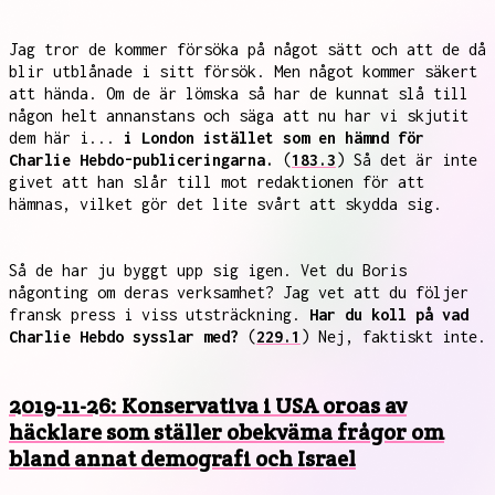
Jag tror de kommer försöka på något sätt och att de då
blir utblånade i sitt försök. Men något kommer säkert
att hända. Om de är lömska så har de kunnat slå till
någon helt annanstans och säga att nu har vi skjutit
dem här i...
i London istället som en hämnd för
Charlie Hebdo-publiceringarna.
(
183.3
) Så det är inte
givet att han slår till mot redaktionen för att
hämnas, vilket gör det lite svårt att skydda sig.
Så de har ju byggt upp sig igen. Vet du Boris
någonting om deras verksamhet? Jag vet att du följer
fransk press i viss utsträckning.
Har du koll på vad
Charlie Hebdo sysslar med?
(
229.1
) Nej, faktiskt inte.
2019-11-26: Konservativa i USA oroas av
häcklare som ställer obekväma frågor om
bland annat demografi och Israel