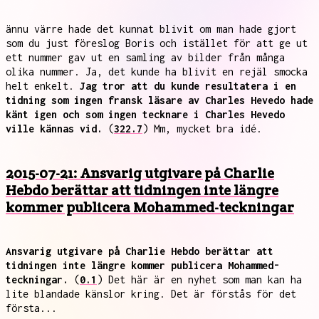
ännu värre hade det kunnat blivit om man hade gjort
som du just föreslog Boris och istället för att ge ut
ett nummer gav ut en samling av bilder från många
olika nummer. Ja, det kunde ha blivit en rejäl smocka
helt enkelt.
Jag tror att du kunde resultatera i en
tidning som ingen fransk läsare av Charles Hevedo hade
känt igen och som ingen tecknare i Charles Hevedo
ville kännas vid.
(
322.7
) Mm, mycket bra idé.
2015-07-21: Ansvarig utgivare på Charlie
Hebdo berättar att tidningen inte längre
kommer publicera Mohammed-teckningar
Ansvarig utgivare på Charlie Hebdo berättar att
tidningen inte längre kommer publicera Mohammed-
teckningar.
(
0.1
) Det här är en nyhet som man kan ha
lite blandade känslor kring. Det är förstås för det
första...