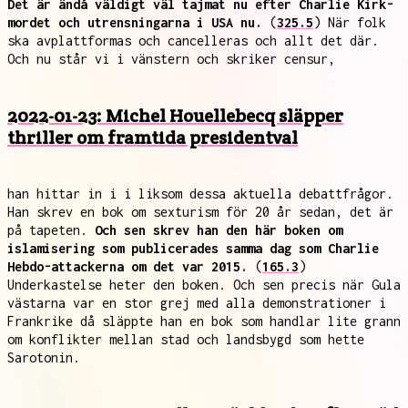
Det är ändå väldigt väl tajmat nu efter Charlie Kirk-
mordet och utrensningarna i USA nu.
(
325.5
) När folk
ska avplattformas och cancelleras och allt det där.
Och nu står vi i vänstern och skriker censur,
2022-01-23: Michel Houellebecq släpper
thriller om framtida presidentval
han hittar in i i liksom dessa aktuella debattfrågor.
Han skrev en bok om sexturism för 20 år sedan, det är
på tapeten.
Och sen skrev han den här boken om
islamisering som publicerades samma dag som Charlie
Hebdo-attackerna om det var 2015.
(
165.3
)
Underkastelse heter den boken. Och sen precis när Gula
västarna var en stor grej med alla demonstrationer i
Frankrike då släppte han en bok som handlar lite grann
om konflikter mellan stad och landsbygd som hette
Sarotonin.