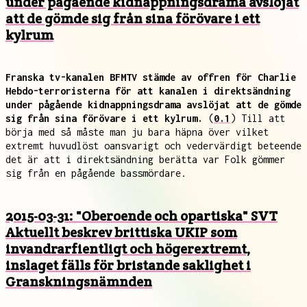
under pågående kidnappningsdrama avslöjat
att de gömde sig från sina förövare i ett
kylrum
Franska tv-kanalen BFMTV stämde av offren för Charlie
Hebdo-terroristerna för att kanalen i direktsändning
under pågående kidnappningsdrama avslöjat att de gömde
sig från sina förövare i ett kylrum.
(
0.1
) Till att
börja med så måste man ju bara häpna över vilket
extremt huvudlöst oansvarigt och vedervärdigt beteende
det är att i direktsändning berätta var Folk gömmer
sig från en pågående bassmördare.
2015-03-31: "Oberoende och opartiska" SVT
Aktuellt beskrev brittiska UKIP som
invandrarfientligt och högerextremt,
inslaget fälls för bristande saklighet i
Granskningsnämnden