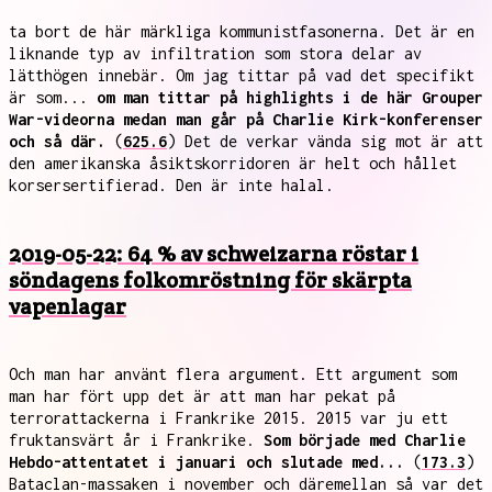
ta bort de här märkliga kommunistfasonerna. Det är en
liknande typ av infiltration som stora delar av
lätthögen innebär. Om jag tittar på vad det specifikt
är som...
om man tittar på highlights i de här Grouper
War-videorna medan man går på Charlie Kirk-konferenser
och så där.
(
625.6
) Det de verkar vända sig mot är att
den amerikanska åsiktskorridoren är helt och hållet
korsersertifierad. Den är inte halal.
2019-05-22: 64 % av schweizarna röstar i
söndagens folkomröstning för skärpta
vapenlagar
Och man har använt flera argument. Ett argument som
man har fört upp det är att man har pekat på
terrorattackerna i Frankrike 2015. 2015 var ju ett
fruktansvärt år i Frankrike.
Som började med Charlie
Hebdo-attentatet i januari och slutade med...
(
173.3
)
Bataclan-massaken i november och däremellan så var det