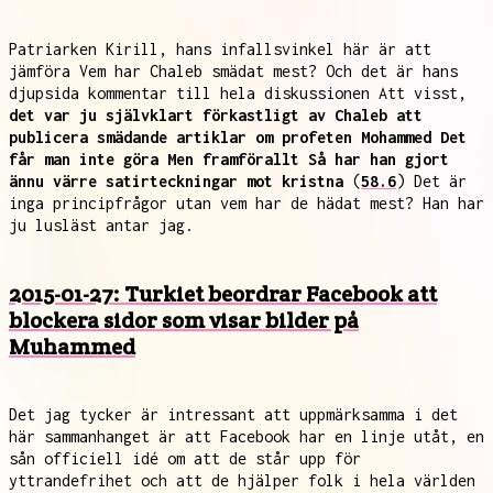
Patriarken Kirill, hans infallsvinkel här är att
jämföra Vem har Chaleb smädat mest? Och det är hans
djupsida kommentar till hela diskussionen Att visst,
det var ju självklart förkastligt av Chaleb att
publicera smädande artiklar om profeten Mohammed Det
får man inte göra Men framförallt Så har han gjort
ännu värre satirteckningar mot kristna
(
58.6
) Det är
inga principfrågor utan vem har de hädat mest? Han har
ju lusläst antar jag.
2015-01-27: Turkiet beordrar Facebook att
blockera sidor som visar bilder på
Muhammed
Det jag tycker är intressant att uppmärksamma i det
här sammanhanget är att Facebook har en linje utåt, en
sån officiell idé om att de står upp för
yttrandefrihet och att de hjälper folk i hela världen