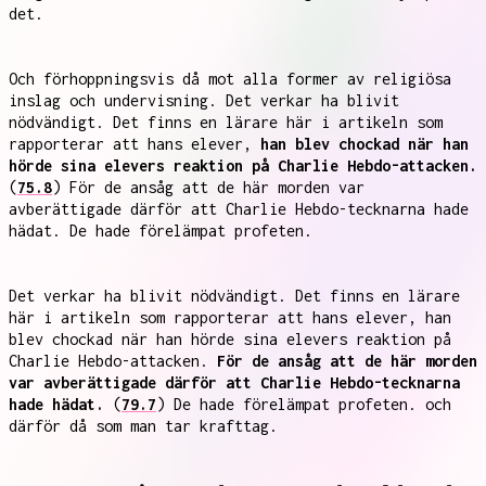
det.
Och förhoppningsvis då mot alla former av religiösa
inslag och undervisning. Det verkar ha blivit
nödvändigt. Det finns en lärare här i artikeln som
rapporterar att hans elever,
han blev chockad när han
hörde sina elevers reaktion på Charlie Hebdo-attacken.
(
75.8
) För de ansåg att de här morden var
avberättigade därför att Charlie Hebdo-tecknarna hade
hädat. De hade förelämpat profeten.
Det verkar ha blivit nödvändigt. Det finns en lärare
här i artikeln som rapporterar att hans elever, han
blev chockad när han hörde sina elevers reaktion på
Charlie Hebdo-attacken.
För de ansåg att de här morden
var avberättigade därför att Charlie Hebdo-tecknarna
hade hädat.
(
79.7
) De hade förelämpat profeten. och
därför då som man tar krafttag.