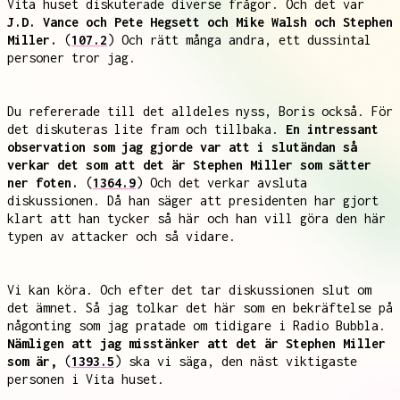
Vita huset diskuterade diverse frågor. Och det var
J.D. Vance och Pete Hegsett och Mike Walsh och Stephen
Miller.
(
107.2
) Och rätt många andra, ett dussintal
personer tror jag.
Du refererade till det alldeles nyss, Boris också. För
det diskuteras lite fram och tillbaka.
En intressant
observation som jag gjorde var att i slutändan så
verkar det som att det är Stephen Miller som sätter
ner foten.
(
1364.9
) Och det verkar avsluta
diskussionen. Då han säger att presidenten har gjort
klart att han tycker så här och han vill göra den här
typen av attacker och så vidare.
Vi kan köra. Och efter det tar diskussionen slut om
det ämnet. Så jag tolkar det här som en bekräftelse på
någonting som jag pratade om tidigare i Radio Bubbla.
Nämligen att jag misstänker att det är Stephen Miller
som är,
(
1393.5
) ska vi säga, den näst viktigaste
personen i Vita huset.