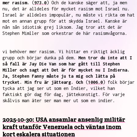
mer rasism.
(
973.0
) Och de kanske säger att, ja men
nu, det är alldeles för mycket rasism mot Israel nu.
Israel är alldeles impopulär, nu måste vi rikta om hat
mot en annan grupp för att skydda Israel. Kanske är
nån sån idiotisk grej liksom. Jag tror att det är
Stephen Mimller som orkestrar de här rasismvågorna.
vi behöver mer rasism. Vi hittar en riktigt äcklig
grupp och börjar dunka på dem.
Men tror du inte att I
så fall är Jay Die Van som har gått till Stephen
Miller och sagt att Det är för mycket nu I Indierna.
Ja, Stephen Fanny måste ju ta mig och lätta på
trycket. Min fru är jättearg. Och
(
1006.0
) folk börjar
tycka att jag ser ut som en Indier, vilket han
faktiskt gör dag för dag, jättekonstigt. För varje
skålvis man äter ser man mer ut som en indier.
2025-10-30: USA ansamlar ansenlig militär
kraft utanför Venezuela och väntas inom
kort eskalera situationen