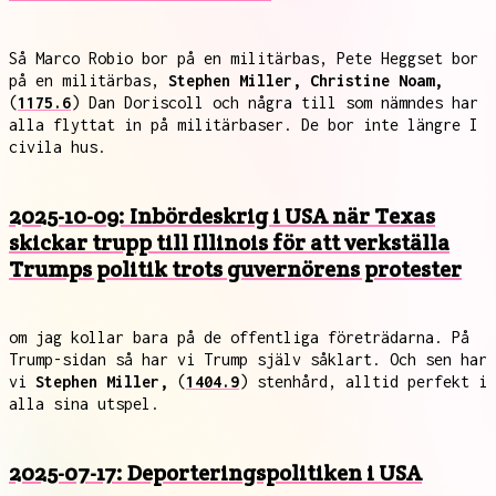
Så Marco Robio bor på en militärbas, Pete Heggset bor
på en militärbas,
Stephen Miller, Christine Noam,
(
1175.6
) Dan Doriscoll och några till som nämndes har
alla flyttat in på militärbaser. De bor inte längre I
civila hus.
2025-10-09: Inbördeskrig i USA när Texas
skickar trupp till Illinois för att verkställa
Trumps politik trots guvernörens protester
om jag kollar bara på de offentliga företrädarna. På
Trump-sidan så har vi Trump själv såklart. Och sen har
vi
Stephen Miller,
(
1404.9
) stenhård, alltid perfekt i
alla sina utspel.
2025-07-17: Deporteringspolitiken i USA