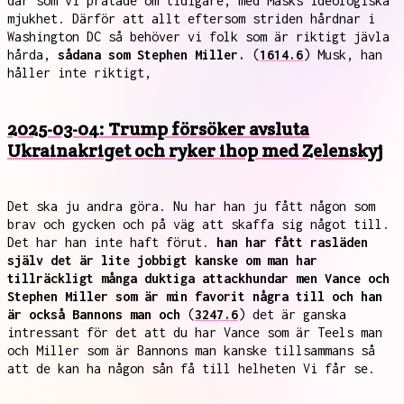
där som vi pratade om tidigare, med Masks ideologiska
mjukhet. Därför att allt eftersom striden hårdnar i
Washington DC så behöver vi folk som är riktigt jävla
hårda,
sådana som Stephen Miller.
(
1614.6
) Musk, han
håller inte riktigt,
2025-03-04: Trump försöker avsluta
Ukrainakriget och ryker ihop med Zelenskyj
Det ska ju andra göra. Nu har han ju fått någon som
brav och gycken och på väg att skaffa sig något till.
Det har han inte haft förut.
han har fått rasläden
själv det är lite jobbigt kanske om man har
tillräckligt många duktiga attackhundar men Vance och
Stephen Miller som är min favorit några till och han
är också Bannons man och
(
3247.6
) det är ganska
intressant för det att du har Vance som är Teels man
och Miller som är Bannons man kanske tillsammans så
att de kan ha någon sån få till helheten Vi får se.