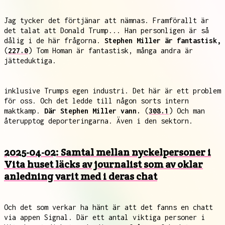
Jag tycker det förtjänar att nämnas. Framförallt är
det talat att Donald Trump... Han personligen är så
dålig i de här frågorna.
Stephen Miller är fantastisk,
(
227.0
) Tom Homan är fantastisk, många andra är
jätteduktiga.
inklusive Trumps egen industri. Det här är ett problem
för oss. Och det ledde till någon sorts intern
maktkamp.
Där Stephen Miller vann.
(
308.1
) Och man
återupptog deporteringarna. Även i den sektorn.
2025-04-02: Samtal mellan nyckelpersoner i
Vita huset läcks av journalist som av oklar
anledning varit med i deras chat
Och det som verkar ha hänt är att det fanns en chatt
via appen Signal. Där ett antal viktiga personer i