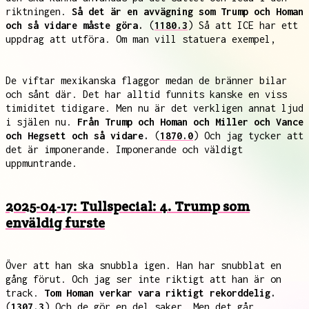
riktningen.
Så det är en avvägning som Trump och Homan
och så vidare måste göra.
(
1180.3
) Så att ICE har ett
uppdrag att utföra. Om man vill statuera exempel,
De viftar mexikanska flaggor medan de bränner bilar
och sånt där. Det har alltid funnits kanske en viss
timiditet tidigare. Men nu är det verkligen annat ljud
i själen nu.
Från Trump och Homan och Miller och Vance
och Hegsett och så vidare.
(
1870.0
) Och jag tycker att
det är imponerande. Imponerande och väldigt
uppmuntrande.
2025-04-17: Tullspecial: 4. Trump som
enväldig furste
Över att han ska snubbla igen. Han har snubblat en
gång förut. Och jag ser inte riktigt att han är on
track.
Tom Homan verkar vara riktigt rekorddelig.
(
1307.3
) Och de gör en del saker. Men det går