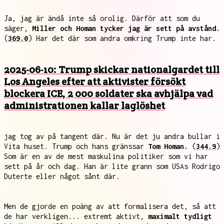
Ja, jag är ändå inte så orolig. Därför att som du
säger,
Miller och Homan tycker jag är sett på avstånd.
(
369.0
) Har det där som andra omkring Trump inte har.
2025-06-10: Trump skickar nationalgardet till
Los Angeles efter att aktivister försökt
blockera ICE, 2 000 soldater ska avhjälpa vad
administrationen kallar laglöshet
jag tog av på tangent där. Nu är det ju andra bullar i
Vita huset. Trump och hans gränssar
Tom Homan.
(
344.9
)
Som är en av de mest maskulina politiker som vi har
sett på år och dag. Han är lite grann som USAs Rodrigo
Duterte eller något sånt där.
Men de gjorde en poäng av att formalisera det, så att
de har verkligen... extremt aktivt,
maximalt tydligt