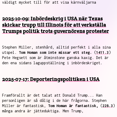
väldigt mycket till för att visa kärnväljarna
2025-10-09: Inbördeskrig i USA när Texas
skickar trupp till Illinois för att verkställa
Trumps politik trots guvernörens protester
Stephen Miller, stenhård, alltid perfekt i alla sina
utspel.
Tom Homan som inte missar ett steg.
(
1411.3
)
Pete Hegsett som är åtminstone ganska kaxig. Det är
den ena sidans laguppställning i inbördeskriget.
2025-07-17: Deporteringspolitiken i USA
Framförallt är det talat att Donald Trump... Han
personligen är så dålig i de här frågorna. Stephen
Miller är fantastisk,
Tom Homan är fantastisk,
(
228.3
)
många andra är jätteduktiga. Men Trump,