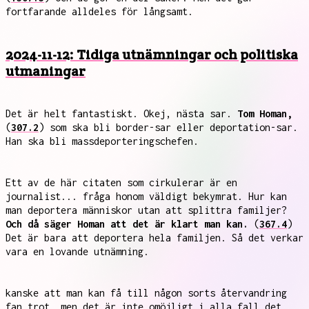
fortfarande alldeles för långsamt.
2024-11-12: Tidiga utnämningar och politiska
utmaningar
Det är helt fantastiskt. Okej, nästa sar.
Tom Homan,
(
307.2
) som ska bli border-sar eller deportation-sar.
Han ska bli massdeporteringschefen.
Ett av de här citaten som cirkulerar är en
journalist... fråga honom väldigt bekymrat. Hur kan
man deportera människor utan att splittra familjer?
Och då säger Homan att det är klart man kan.
(
367.4
)
Det är bara att deportera hela familjen. Så det verkar
vara en lovande utnämning.
kanske att man kan få till någon sorts återvandring
fan trot, men det är inte omöjligt i alla fall det