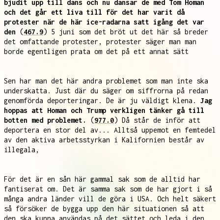
bjudit upp till dans och nu dansar de med Tom Homan
och det går ett liva till för det har varit då
protester när de här ice-radarna satt igång det var
den
(
467.9
) 5 juni som det bröt ut det här så breder
det omfattande protester, protester säger man man
borde egentligen prata om det på ett annat sätt
Sen har man det här andra problemet som man inte ska
underskatta. Just där du säger om siffrorna på redan
genomförda deporteringar. De är ju väldigt klena.
Jag
hoppas att Homan och Trump verkligen tänker gå till
botten med problemet.
(
977.0
) Då står de inför att
deportera en stor del av... Alltså uppemot en femtedel
av den aktiva arbetsstyrkan i Kalifornien består av
illegala,
För det är en sån här gammal sak som de alltid har
fantiserat om. Det är samma sak som de har gjort i så
många andra länder vill de göra i USA. Och helt säkert
så försöker de bygga upp den här situationen så att
den ska kunna användas på det sättet och leda i den