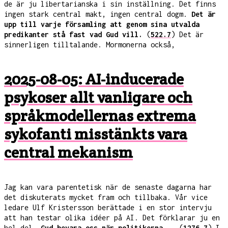
de är ju libertarianska i sin inställning. Det finns
ingen stark central makt, ingen central dogm.
Det är
upp till varje församling att genom sina utvalda
predikanter stå fast vad Gud vill.
(
522.7
) Det är
sinnerligen tilltalande. Mormonerna också,
2025-08-05: AI-inducerade
psykoser allt vanligare och
språkmodellernas extrema
sykofanti misstänkts vara
central mekanism
Jag kan vara parentetisk när de senaste dagarna har
det diskuterats mycket fram och tillbaka. Vår vice
ledare Ulf Kristersson berättade i en stor intervju
att han testar olika idéer på AI. Det förklarar ju en
hel del.
Gud bevara oss när politikerna...
(
1276.7
) I