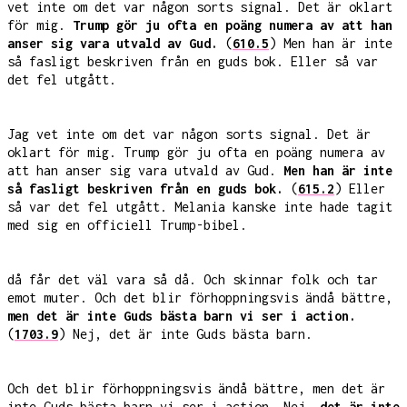
vet inte om det var någon sorts signal. Det är oklart
för mig.
Trump gör ju ofta en poäng numera av att han
anser sig vara utvald av Gud.
(
610.5
) Men han är inte
så fasligt beskriven från en guds bok. Eller så var
det fel utgått.
Jag vet inte om det var någon sorts signal. Det är
oklart för mig. Trump gör ju ofta en poäng numera av
att han anser sig vara utvald av Gud.
Men han är inte
så fasligt beskriven från en guds bok.
(
615.2
) Eller
så var det fel utgått. Melania kanske inte hade tagit
med sig en officiell Trump-bibel.
då får det väl vara så då. Och skinnar folk och tar
emot muter. Och det blir förhoppningsvis ändå bättre,
men det är inte Guds bästa barn vi ser i action.
(
1703.9
) Nej, det är inte Guds bästa barn.
Och det blir förhoppningsvis ändå bättre, men det är
inte Guds bästa barn vi ser i action. Nej,
det är inte