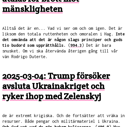
mänskligheten
Alltså det är en... Vad vi ser om och om igen. Det är
liksom den totala ruttenheten och omoralen i Hag.
Inte
det omvända att det är någon slags principer och guds
tio budord som upprätthålls.
(
994.3
) Det är bara
snusket. Om vi ska återvända återigen gång till vår
vän Rodrigo Duterte.
2025-03-04: Trump försöker
avsluta Ukrainakriget och
ryker ihop med Zelenskyj
de är extremt krigiska. Och de fortsätter att vräka in
resurser. Både pengar och militärmateriel i Ukraina.
Och Gud vet vad de gör bakom kulisserna.
(
406.9
) Men