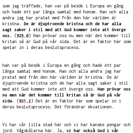
som jag träffade, han var på besök i Europa en gång
och hade ett par långa samtal med honom. Han och alla
andra jag har pratat med från den här världen är
kristna.
De är djuptroende kristna och de har alla
sagt saker i stil med att Gud kommer inte att överge
oss.
(
925.0
) Han prövar oss nu men när det kommer till
kritan så är Gud på vår sida. Det är en faktor här som
spelar in i deras beslutsprocess.
han var på besök i Europa en gång och hade ett par
långa samtal med honom. Han och alla andra jag har
pratat med från den här världen är kristna. De är
djuptroende kristna och de har alla sagt saker i stil
med att Gud kommer inte att överge oss.
Han prövar oss
nu men när det kommer till kritan så är Gud på vår
sida.
(
931.2
) Det är en faktor här som spelar in i
deras beslutsprocess. Det förändrar ekvationen.
Vi har vår lilla stad här och vi har kanske pengar och
jord. Vågskålarna här. Ja,
vi har också Gud i vår