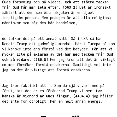
Guds försyning och så vidare.
Och ett större tecken
från Gud får man leta efter.
(
563.2
) Det är ironiskt
såklart att den som blir skjuten är en djupt
irreligiös person. Men poängen är att alla religiösa
människor som såg den här händelsen,
de tolkar det på ett annat sätt. Så i USA så har
Donald Trump ett gudomligt mandat. Här i Europa så kan
vi kanske inte ens förstå vad det betyder.
För att vi
rycker lite på axlarna av det här med tecken från Gud
och så vidare.
(
586.8
) Men jag tror att det är viktigt
om man försöker förstå orsakerna. Samtidigt vet inte
jag om det är viktigt att förstå orsakerna.
Jag tror faktiskt att... Som du själv var inne på
förut, att det är en förändrad Trump vi ser.
Han
kanske är vidrörd av Guds finger,
(
4494.4
) jag håller
det inte för otroligt. Men en helt annan energi.