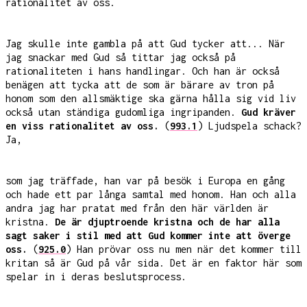
rationalitet av oss.
Jag skulle inte gambla på att Gud tycker att... När
jag snackar med Gud så tittar jag också på
rationaliteten i hans handlingar. Och han är också
benägen att tycka att de som är bärare av tron på
honom som den allsmäktige ska gärna hålla sig vid liv
också utan ständiga gudomliga ingripanden.
Gud kräver
en viss rationalitet av oss.
(
993.1
) Ljudspela schack?
Ja,
som jag träffade, han var på besök i Europa en gång
och hade ett par långa samtal med honom. Han och alla
andra jag har pratat med från den här världen är
kristna.
De är djuptroende kristna och de har alla
sagt saker i stil med att Gud kommer inte att överge
oss.
(
925.0
) Han prövar oss nu men när det kommer till
kritan så är Gud på vår sida. Det är en faktor här som
spelar in i deras beslutsprocess.