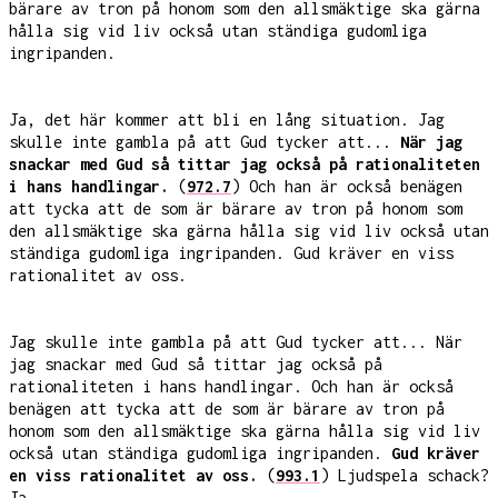
bärare av tron på honom som den allsmäktige ska gärna
hålla sig vid liv också utan ständiga gudomliga
ingripanden.
Ja, det här kommer att bli en lång situation. Jag
skulle inte gambla på att Gud tycker att...
När jag
snackar med Gud så tittar jag också på rationaliteten
i hans handlingar.
(
972.7
) Och han är också benägen
att tycka att de som är bärare av tron på honom som
den allsmäktige ska gärna hålla sig vid liv också utan
ständiga gudomliga ingripanden. Gud kräver en viss
rationalitet av oss.
Jag skulle inte gambla på att Gud tycker att... När
jag snackar med Gud så tittar jag också på
rationaliteten i hans handlingar. Och han är också
benägen att tycka att de som är bärare av tron på
honom som den allsmäktige ska gärna hålla sig vid liv
också utan ständiga gudomliga ingripanden.
Gud kräver
en viss rationalitet av oss.
(
993.1
) Ljudspela schack?
Ja,