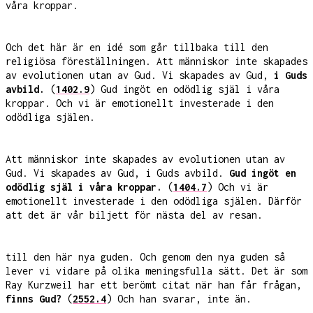
våra kroppar.
Och det här är en idé som går tillbaka till den
religiösa föreställningen. Att människor inte skapades
av evolutionen utan av Gud. Vi skapades av Gud,
i Guds
avbild.
(
1402.9
) Gud ingöt en odödlig själ i våra
kroppar. Och vi är emotionellt investerade i den
odödliga själen.
Att människor inte skapades av evolutionen utan av
Gud. Vi skapades av Gud, i Guds avbild.
Gud ingöt en
odödlig själ i våra kroppar.
(
1404.7
) Och vi är
emotionellt investerade i den odödliga själen. Därför
att det är vår biljett för nästa del av resan.
till den här nya guden. Och genom den nya guden så
lever vi vidare på olika meningsfulla sätt. Det är som
Ray Kurzweil har ett berömt citat när han får frågan,
finns Gud?
(
2552.4
) Och han svarar, inte än.