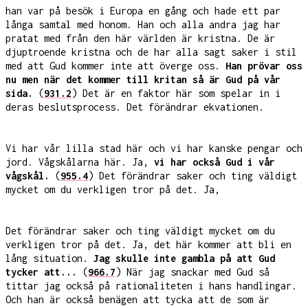
han var på besök i Europa en gång och hade ett par
långa samtal med honom. Han och alla andra jag har
pratat med från den här världen är kristna. De är
djuptroende kristna och de har alla sagt saker i stil
med att Gud kommer inte att överge oss.
Han prövar oss
nu men när det kommer till kritan så är Gud på vår
sida.
(
931.2
) Det är en faktor här som spelar in i
deras beslutsprocess. Det förändrar ekvationen.
Vi har vår lilla stad här och vi har kanske pengar och
jord. Vågskålarna här. Ja,
vi har också Gud i vår
vågskål.
(
955.4
) Det förändrar saker och ting väldigt
mycket om du verkligen tror på det. Ja,
Det förändrar saker och ting väldigt mycket om du
verkligen tror på det. Ja, det här kommer att bli en
lång situation.
Jag skulle inte gambla på att Gud
tycker att...
(
966.7
) När jag snackar med Gud så
tittar jag också på rationaliteten i hans handlingar.
Och han är också benägen att tycka att de som är