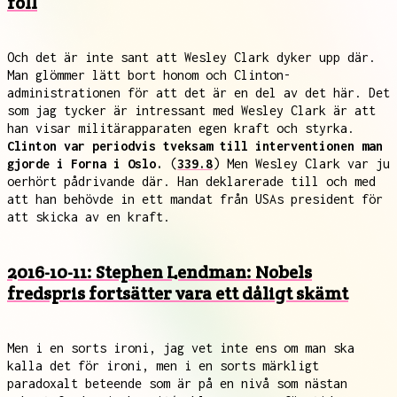
föll
Och det är inte sant att Wesley Clark dyker upp där.
Man glömmer lätt bort honom och Clinton-
administrationen för att det är en del av det här. Det
som jag tycker är intressant med Wesley Clark är att
han visar militärapparaten egen kraft och styrka.
Clinton var periodvis tveksam till interventionen man
gjorde i Forna i Oslo.
(
339.8
) Men Wesley Clark var ju
oerhört pådrivande där. Han deklarerade till och med
att han behövde in ett mandat från USAs president för
att skicka av en kraft.
2016-10-11: Stephen Lendman: Nobels
fredspris fortsätter vara ett dåligt skämt
Men i en sorts ironi, jag vet inte ens om man ska
kalla det för ironi, men i en sorts märkligt
paradoxalt beteende som är på en nivå som nästan