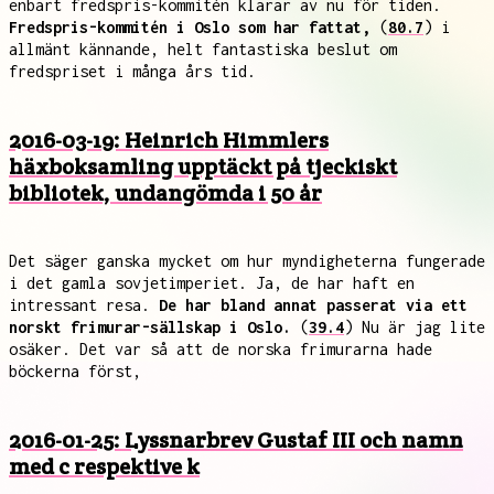
enbart fredspris-kommitén klarar av nu för tiden.
Fredspris-kommitén i Oslo som har fattat,
(
80.7
) i
allmänt kännande, helt fantastiska beslut om
fredspriset i många års tid.
2016-03-19: Heinrich Himmlers
häxboksamling upptäckt på tjeckiskt
bibliotek, undangömda i 50 år
Det säger ganska mycket om hur myndigheterna fungerade
i det gamla sovjetimperiet. Ja, de har haft en
intressant resa.
De har bland annat passerat via ett
norskt frimurar-sällskap i Oslo.
(
39.4
) Nu är jag lite
osäker. Det var så att de norska frimurarna hade
böckerna först,
2016-01-25: Lyssnarbrev Gustaf III och namn
med c respektive k