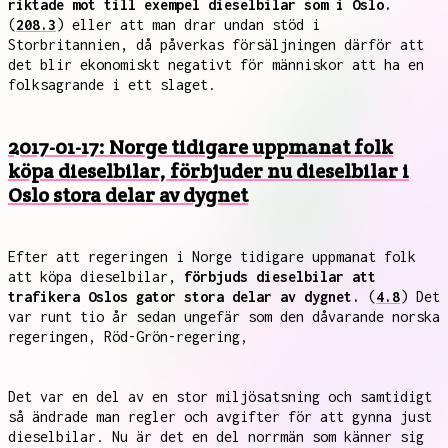
riktade mot till exempel dieselbilar som i Oslo.
(
208.3
) eller att man drar undan stöd i
Storbritannien, då påverkas försäljningen därför att
det blir ekonomiskt negativt för människor att ha en
folksagrande i ett slaget.
2017-01-17: Norge tidigare uppmanat folk
köpa dieselbilar, förbjuder nu dieselbilar i
Oslo stora delar av dygnet
Efter att regeringen i Norge tidigare uppmanat folk
att köpa dieselbilar,
förbjuds dieselbilar att
trafikera Oslos gator stora delar av dygnet.
(
4.8
) Det
var runt tio år sedan ungefär som den dåvarande norska
regeringen, Röd-Grön-regering,
Det var en del av en stor miljösatsning och samtidigt
så ändrade man regler och avgifter för att gynna just
dieselbilar. Nu är det en del norrmän som känner sig