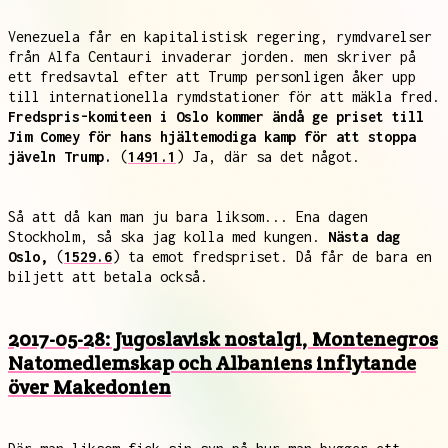
Venezuela får en kapitalistisk regering, rymdvarelser
från Alfa Centauri invaderar jorden. men skriver på
ett fredsavtal efter att Trump personligen åker upp
till internationella rymdstationer för att mäkla fred.
Fredspris-komiteen i Oslo kommer ändå ge priset till
Jim Comey för hans hjältemodiga kamp för att stoppa
jäveln Trump.
(
1491.1
) Ja, där sa det något.
Så att då kan man ju bara liksom... Ena dagen
Stockholm, så ska jag kolla med kungen.
Nästa dag
Oslo,
(
1529.6
) ta emot fredspriset. Då får de bara en
biljett att betala också.
2017-05-28: Jugoslavisk nostalgi, Montenegros
Natomedlemskap och Albaniens inflytande
över Makedonien