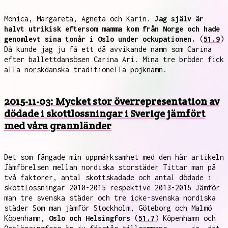
Monica, Margareta, Agneta och Karin.
Jag själv är
halvt utrikisk eftersom mamma kom från Norge och hade
genomlevt sina tonår i Oslo under ockupationen.
(
51.9
)
Då kunde jag ju få ett då avvikande namn som Carina
efter ballettdansösen Carina Ari. Mina tre bröder fick
alla norskdanska traditionella pojknamn.
2015-11-03: Mycket stor överrepresentation av
dödade i skottlossningar i Sverige jämfört
med våra grannländer
Det som fångade min uppmärksamhet med den här artikeln
Jämförelsen mellan nordiska storstäder Tittar man på
två faktorer, antal skottskadade och antal dödade i
skottlossningar 2010-2015 respektive 2013-2015 Jämför
man tre svenska städer och tre icke-svenska nordiska
städer Som man jämför Stockholm, Göteborg och Malmö
Köpenhamn,
Oslo och Helsingfors
(
51.7
) Köpenhamn och