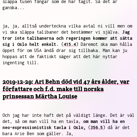
släppa tusen fångar som de har tagit. Så det är
ganska...
ja, ja, alltså underteckna vilka avtal ni vill men om
vi ska släppa talibaner det bestämmer vi själva.
Jag
tror inte talibanerna och regeringen kommer att sätta
sig i Oslo helt enkelt.
(
415.4
) Däremot ska man hålla
öppet för om USA ändå drar sig tillbaka. Man kan ju
hoppas att de faktiskt säger att det här nyttar
ingenting till.
2019-12-29: Ari Behn död vid 47 års ålder, var
författare och f.d. make till norska
prinsessan Märtha Louise
Och jag har inte haft det på väldigt länge. Det är väl
det, så om man vill ha en tavla,
om man vill ha en
neo-expressionistisk tavla i Oslo,
(
356.5
) då är det
bara Arie Ben som gäller. Ja,