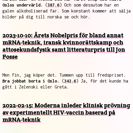
Oslos undervärld.
(
387.6
) Och som dessutom har en
galen alkoholiserad far. Som konstant kommer att sälja
bilder på dig till norska se och hör.
2023-10-10: Årets Nobelpris för bland annat
mRNA-teknik, iransk kvinnorättskamp och
attosekundsfysik samt litteraturpris till Jon
Fosse
Men fin, jag köper det. Tummen upp till fredspriset.
Bra jobbat borta i Oslo.
(
343.6
) Ja, för det kunde ha
gått i Zelenski eller Greta.
2022-02-15: Moderna inleder klinisk prövning
av experimentellt HIV-vaccin baserad på
mRNA-teknik