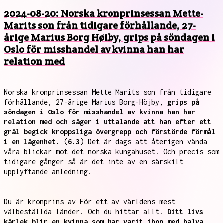
2024-08-20: Norska kronprinsessan Mette-
Marits son från tidigare förhållande, 27-
årige Marius Borg Høiby, grips på söndagen i
Oslo för misshandel av kvinna han har
relation med
Norska kronprinsessan Mette Marits son från tidigare
förhållande, 27-årige Marius Borg-Höjby,
grips på
söndagen i Oslo för misshandel av kvinna han har
relation med och säger i uttalande att han efter ett
gräl begick kroppsliga övergrepp och förstörde förmål
i en lägenhet.
(
6.3
) Det är dags att återigen vända
våra blickar mot det norska kungahuset. Och precis som
tidigare gånger så är det inte av en särskilt
upplyftande anledning.
Du är kronprins av För ett av världens mest
välbeställda länder. Och du hittar allt.
Ditt livs
kärlek blir en kvinna som har varit ihop med halva