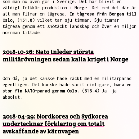
som man nu även gör i Sverige. Det har blivit en
väldigt folkkär produktion i Norge. Det med det där är
att man filmar en tågresa.
En tågresa från Bergen till
Oslo,
(
151.8
) vilket tar sju timmar. Sju timmar
tågresa genom ett snötäckt landskap och över en miljon
norrmän tittade.
2018-10-26: Nato inleder största
militärövningen sedan kalla kriget i Norge
Och då, ja det kanske hade räckt med en militärparad
egentligen. Det kanske hade varit rimligare,
bara en
stor fin NATO-parad genom Oslo.
(
616.4
) Ja, ja
absolut.
2018-04-29: Nordkorea och Sydkorea
undertecknar förklaring om totalt
avskaffande av kärnvapen