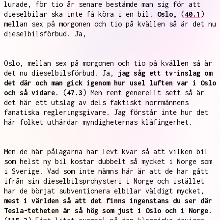
lurade, för tio år senare bestämde man sig för att
dieselbilar ska inte få köra i en bil.
Oslo,
(
40.1
)
mellan sex på morgonen och tio på kvällen så är det nu
dieselbilsförbud. Ja,
Oslo, mellan sex på morgonen och tio på kvällen så är
det nu dieselbilsförbud. Ja,
jag såg ett tv-inslag om
det där och man gick igenom hur usel luften var i Oslo
och så vidare.
(
47.3
) Men rent generellt sett så är
det här ett utslag av dels faktiskt norrmännens
fanatiska regleringsgivare. Jag förstår inte hur det
här folket uthärdar myndigheternas klåfingerhet.
Men de här pålagarna har levt kvar så att vilken bil
som helst ny bil kostar dubbelt så mycket i Norge som
i Sverige. Vad som inte nämns här är att de har gått
ifrån sin dieselbilsprohysteri i Norge och istället
har de börjat subventionera elbilar väldigt mycket,
mest i världen så att det finns ingenstans du ser där
Tesla-tetheten är så hög som just i Oslo och i Norge.