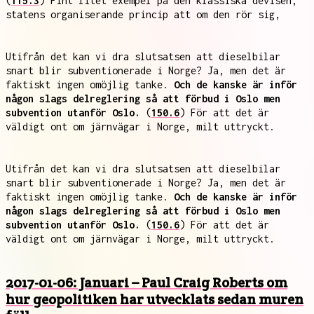
(
115.3
) Fint litet exempel på den klassiska devisen,
statens organiserande princip att om den rör sig,
Utifrån det kan vi dra slutsatsen att dieselbilar
snart blir subventionerade i Norge? Ja, men det är
faktiskt ingen omöjlig tanke.
Och de kanske är inför
någon slags delreglering så att förbud i Oslo men
subvention utanför Oslo.
(
150.6
) För att det är
väldigt ont om järnvägar i Norge, milt uttryckt.
Utifrån det kan vi dra slutsatsen att dieselbilar
snart blir subventionerade i Norge? Ja, men det är
faktiskt ingen omöjlig tanke.
Och de kanske är inför
någon slags delreglering så att förbud i Oslo men
subvention utanför Oslo.
(
150.6
) För att det är
väldigt ont om järnvägar i Norge, milt uttryckt.
2017-01-06: Januari – Paul Craig Roberts om
hur geopolitiken har utvecklats sedan muren