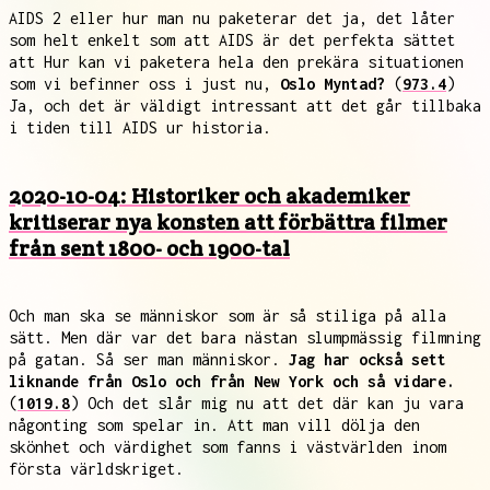
AIDS 2 eller hur man nu paketerar det ja, det låter
som helt enkelt som att AIDS är det perfekta sättet
att Hur kan vi paketera hela den prekära situationen
som vi befinner oss i just nu,
Oslo Myntad?
(
973.4
)
Ja, och det är väldigt intressant att det går tillbaka
i tiden till AIDS ur historia.
2020-10-04: Historiker och akademiker
kritiserar nya konsten att förbättra filmer
från sent 1800- och 1900-tal
Och man ska se människor som är så stiliga på alla
sätt. Men där var det bara nästan slumpmässig filmning
på gatan. Så ser man människor.
Jag har också sett
liknande från Oslo och från New York och så vidare.
(
1019.8
) Och det slår mig nu att det där kan ju vara
någonting som spelar in. Att man vill dölja den
skönhet och värdighet som fanns i västvärlden inom
första världskriget.