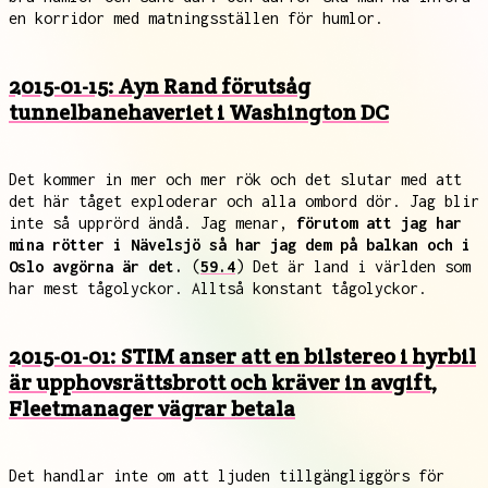
en korridor med matningsställen för humlor.
2015-01-15: Ayn Rand förutsåg
tunnelbanehaveriet i Washington DC
Det kommer in mer och mer rök och det slutar med att
det här tåget exploderar och alla ombord dör. Jag blir
inte så upprörd ändå. Jag menar,
förutom att jag har
mina rötter i Nävelsjö så har jag dem på balkan och i
Oslo avgörna är det.
(
59.4
) Det är land i världen som
har mest tågolyckor. Alltså konstant tågolyckor.
2015-01-01: STIM anser att en bilstereo i hyrbil
är upphovsrättsbrott och kräver in avgift,
Fleetmanager vägrar betala
Det handlar inte om att ljuden tillgängliggörs för