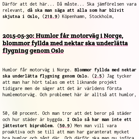
Därför att det här... Då måste... Ska jämförelsen vara
relevant,
då ska man säga att alla som har blivit
skjutna i Oslo,
(
218.9
) Köpenhamn, Stockholm,
2015-05-30: Humlor får motorväg i Norge,
blommor fyllda med nektar ska underlätta
flygning genom Oslo
Humlor får motorväg i Norge.
Blommor fyllda med nektar
ska underlätta flygning genom Oslo.
(
2.5
) Jag tycker
att man har hört talas om ett liknande projekt
tidigare men de säger att det är världens första
humlemotorväg. Och problemet här är alltså att humlor,
50, 60 procent. Och man tror att det beror på städer
och hur städer är byggda.
I Oslo så har man inte ett
jättestort biproblem.
(
50.9
) Men man vill vara
proaktiva och se till att man har garanterat mycket
bra humlor och sånt där. Och därför ska man nu införa