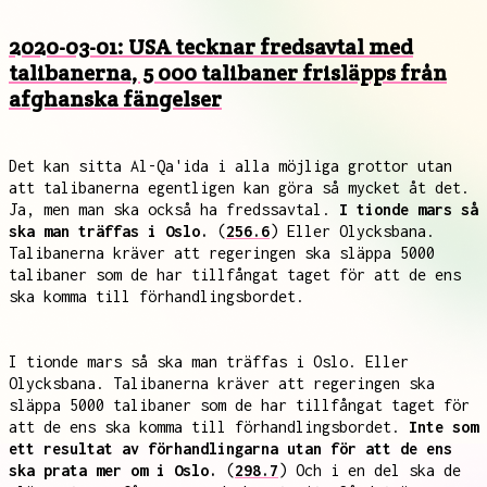
2020-03-01: USA tecknar fredsavtal med
talibanerna, 5 000 talibaner frisläpps från
afghanska fängelser
Det kan sitta Al-Qa'ida i alla möjliga grottor utan
att talibanerna egentligen kan göra så mycket åt det.
Ja, men man ska också ha fredssavtal.
I tionde mars så
ska man träffas i Oslo.
(
256.6
) Eller Olycksbana.
Talibanerna kräver att regeringen ska släppa 5000
talibaner som de har tillfångat taget för att de ens
ska komma till förhandlingsbordet.
I tionde mars så ska man träffas i Oslo. Eller
Olycksbana. Talibanerna kräver att regeringen ska
släppa 5000 talibaner som de har tillfångat taget för
att de ens ska komma till förhandlingsbordet.
Inte som
ett resultat av förhandlingarna utan för att de ens
ska prata mer om i Oslo.
(
298.7
) Och i en del ska de