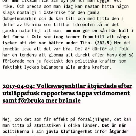
Där man liksom fick sin syn på hur man bygger ett
rike. Och precis som man idag kan nästan hitta någon
slags nostalgi i Österrike för den gamla
dubbelmonarkin och du kan till och med hitta den i
delar av Ukraina som tillhör Idropolen så är det
ganska naturligt att man,
om man gör en sån här koll i
det forna i Oslo som idag kommer fram till att många
tycker att det var bättre under Tito.
(
382.5
) Men det
innebär icke att det var bra. Det är därför att folk
har en tendens att glömma att direkt efter hans död så
förlorade man ju faktiskt den politiska kraften som
faktiskt lyckas balansera alla andra krafter.
2017-04-04: Volkswagenbilar åtgärdade efter
utsläppsfusk rapporteras tappa vridmoment
samt förbruka mer bränsle
Nej, och det som får effekt på försäljningen, det kan
man titta på statistiken i olika länder.
Det är när
politikerna i sin jävla kloflängerhet inför åtgärder