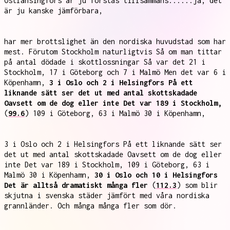
Ostlänsingfors är ju förstås tillsammans......ja, det
är ju kanske jämförbara,
har mer brottslighet än den nordiska huvudstad som har
mest. Förutom Stockholm naturligtvis Så om man tittar
på antal dödade i skottlossningar Så var det 21 i
Stockholm, 17 i Göteborg och 7 i Malmö Men det var 6 i
Köpenhamn,
3 i Oslo och 2 i Helsingfors På ett
liknande sätt ser det ut med antal skottskadade
Oavsett om de dog eller inte Det var 189 i Stockholm,
(
99.6
) 109 i Göteborg, 63 i Malmö 30 i Köpenhamn,
3 i Oslo och 2 i Helsingfors På ett liknande sätt ser
det ut med antal skottskadade Oavsett om de dog eller
inte Det var 189 i Stockholm, 109 i Göteborg, 63 i
Malmö 30 i Köpenhamn,
30 i Oslo och 10 i Helsingfors
Det är alltså dramatiskt många fler
(
112.3
) som blir
skjutna i svenska städer jämfört med våra nordiska
grannländer. Och många många fler som dör.