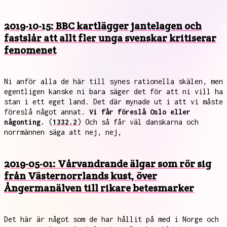
2019-10-15: BBC kartlägger jantelagen och
fastslår att allt fler unga svenskar kritiserar
fenomenet
Ni anför alla de här till synes rationella skälen, men
egentligen kanske ni bara säger det för att ni vill ha
stan i ett eget land. Det där mynade ut i att vi måste
föreslå något annat.
Vi får föreslå Oslo eller
någonting.
(
1332.2
) Och så får väl danskarna och
norrmännen säga att nej, nej,
2019-05-01: Vårvandrande älgar som rör sig
från Västernorrlands kust, över
Ångermanälven till rikare betesmarker
Det här är något som de har hållit på med i Norge och