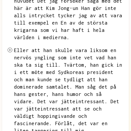
huvudet Det jag försöker säga med det
här är att Kim Jong-un Han gör inte
alls intrycket tycker jag av att vara
till exempel en En av de största
krigarna som vi har haft i hela
världen
i medierna.
Eller att han skulle vara liksom en
nervös yngling som inte vet vad han
ska ta sig till.
Tvärtom,
han gick in
i ett möte med Sydkoreas president
och man kunde se tydligt att han
dominerade samtalet.
Man såg det på
hans gester,
hans humor och så
vidare.
Det var jätteintressant.
Det
var jätteintressant att se och
väldigt hoppingivande och
fascinerande.
Förlåt,
det var en
liten tangering till mig.