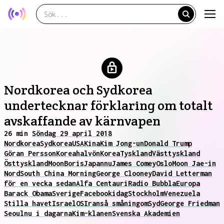
Nordkorea och Sydkorea
undertecknar förklaring om totalt
avskaffande av kärnvapen
26 min
Söndag 29 april 2018
Nordkorea
Sydkorea
USA
Kina
Kim Jong-un
Donald Trump
Göran Persson
Koreahalvön
Korea
Tyskland
Västtyskland
Östtyskland
Moon
Boris
Japan
nu
James Comey
Oslo
Moon Jae-in
Nord
South China Morning
George Clooney
David Letterman
för en vecka sedan
Alfa Centauri
Radio Bubbla
Europa
Barack Obama
Sverige
Facebook
idag
Stockholm
Venezuela
Stilla havet
Israel
OS
Iran
så småningom
Syd
George Friedman
Seoul
nu i dagarna
Kim-klanen
Svenska Akademien