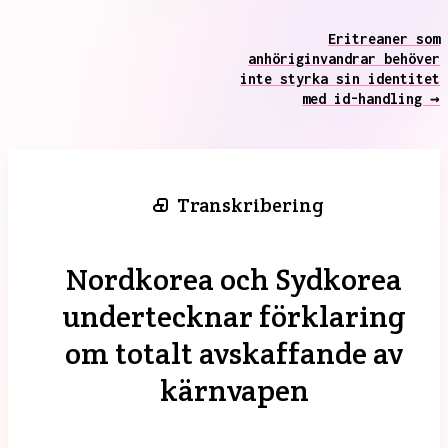
Eritreaner som
anhöriginvandrar behöver
inte styrka sin identitet
med id-handling →
Transkribering
Nordkorea och Sydkorea
undertecknar förklaring
om totalt avskaffande av
kärnvapen