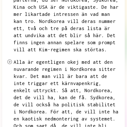
parterna,
du ser Nordkorea,
Sydkorea,
Kina och USA är de viktigaste.
De har
mer likartade intressen än vad man
kan tro.
Nordkorea vill deras nummer
ett,
två och tre på deras lista är
att undvika att det blir så här.
Det
finns ingen annan spelare som prompt
vill att Kim-regimen ska störtas.
Alla är egentligen okej med att den
nuvarande regimen i Nordkorea sitter
kvar.
Det man vill är bara att de
inte triggar ett kärnvapenkrig,
enkelt uttryckt.
Så att,
Nordkorea,
det de vill ha,
kan de få.
Sydkorea,
de vill också ha politisk stabilitet
i Nordkorea.
För att,
de vill inte ha
en kaotisk nedmontering av systemet.
Och som sagt då,
de vill inte bli