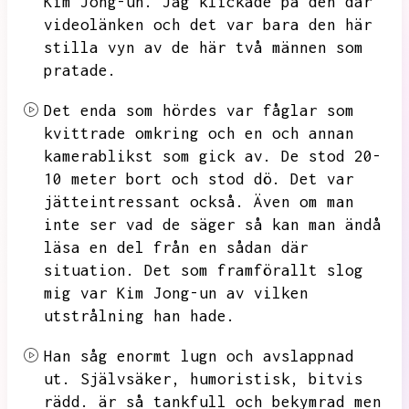
Kim Jong-un.
Jag klickade på den där
videolänken och det var bara den här
stilla vyn av de här två männen som
pratade.
Det enda som hördes var fåglar som
kvittrade omkring och en och annan
kamerablikst som gick av.
De stod 20-
10 meter bort och stod dö.
Det var
jätteintressant också.
Även om man
inte ser vad de säger så kan man ändå
läsa en del från en sådan där
situation.
Det som framförallt slog
mig var Kim Jong-un av vilken
utstrålning han hade.
Han såg enormt lugn och avslappnad
ut.
Självsäker,
humoristisk,
bitvis
rädd.
är så tankfull och bekymrad men