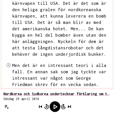
kärnvapen till USA.
Det är det som är
den heliga gralen för nordkoreanska
kärnvapen,
att kunna leverera en bomb
till USA.
Det är så man blir av med
det amerikanska hotet.
Men...
De kan
bygga en hel del bomber även utan den
här anläggningen.
Nyckeln för dem är
att testa långdistansrobotar och det
behöver de ingen underjordisk bunker.
Men det är en intressant teori i alla
fall.
En annan sak som jag tyckte var
intressant var något som George
Friedman skrev för en vecka sedan.
Han sa att från 1992 framåt...
så var
Nordkorea och Sydkorea undertecknar förklaring om totalt avskaffande av kärnvapen
det i Nordkoreas intresse att spela
Söndag 29 april 2018
galna.
Att framstå som oberäkneliga
och farliga och skrämma folk.
Men nu,