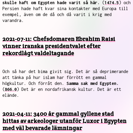
skulle haft om Egypten hade varit så här.
(
1474.5
) och
Persien hade haft kvar sina kontakter med Europa till
exempel, även om de då och då varit i krig med
varandra.
2021-07-11: Chefsdomaren Ebrahim Raisi
vinner iranska presidentvalet efter
rekordlågt valdeltagande
Och så har det bima givit sig. Det är så deprimerande
att tänka på hur islam har förrött en gammal
högkultur. Och förråt den.
Samma sak med Egypten.
(
866.0
) Det är en nordafrikansk kultur. Det är ett
elände.
2021-04-11: 3400 år gammal gyllene stad
hittas av arkeologer utanför Luxor i Egypten
med väl bevarade lämningar