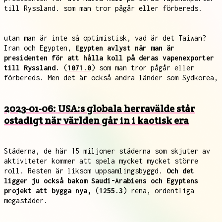
till Ryssland. som man tror pågår eller förbereds.
utan man är inte så optimistisk, vad är det Taiwan?
Iran och Egypten,
Egypten avlyst när man är
presidenten för att hålla koll på deras vapenexporter
till Ryssland.
(
1071.0
) som man tror pågår eller
förbereds. Men det är också andra länder som Sydkorea,
2023-01-06: USA:s globala herravälde står
ostadigt när världen går in i kaotisk era
Städerna, de här 15 miljoner städerna som skjuter av
aktiviteter kommer att spela mycket mycket större
roll. Resten är liksom uppsamlingsbyggd.
Och det
ligger ju också bakom Saudi-Arabiens och Egyptens
projekt att bygga nya,
(
1255.3
) rena, ordentliga
megastäder.