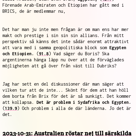
Förenade Arab-Emiraten och Etiopien har gått med i
BRICS, de är medlemmar nu,
Det har man ju inte men frågan är om man ens har mer
makt och prestige i sin sin sin allians. Från mitt
perspektiv så känns det inte sådär enormt attraktivt
att vara med i samma geopolitiska block som
Egypten
och Etiopien.
(
91.8
) Vad säger du Boris? Ska
argentinerna hänga läpp nu över att de förväglades
möjligheten att gå över från väst till Dubriks?
Jag har sett en del diskussioner där man säger att
vilken tur att de inte... Skönt för dem att han höll
dem borta från Brix för det är så sunkigt. Det kommer
att kollapsa.
Det är problem i Sydafrika och Egypten.
(
139.9
) Och problem i alla de där länderna. Jo det är
det.
2023-10-31: Australien röstar nej till särskilda