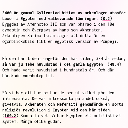
3400 år gammal Gyllenstad hittas av arkeologer utanför
Luxor i Egypten med välbevarade lämningar.
(
0.2
)
Byggdes av Amenhotep III som var pharao i den 18e
dynastin och övergavs av hans son Akhenaton.
Arkeologen Salima Ikram säger att detta är en
ögonblicksbild likt en egyptisk version av Pompeji.
På den här tiden, ungefär den här tiden, 3-4 år sedan,
så var ju Tebe huvudstad i det gamla Egypten.
(
48.4
)
Och hade varit huvudstad i hundratals år. Och där
härskade Amenhotep III.
Så vi har ett hum om hur de ser ut vilket gör dem
intressanta. De var intressanta på andet också,
givetvis.
Akhenaten och Nefertiti genomförde en sorts
religiös revolution i Egypten vid den här tiden.
(
109.2
) Som alla vet så har Egypten ett politistiskt
system. Många olika gudar.