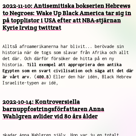
2022-11-10: Antisemitiska bokserien Hebrews
to Negroes: Wake Up Black America tar sig in
på topplistor i USA efter att NBA-stjärnan
Kyrie Irving twittrat
Alltså afroamerikanerna har blivit... berövade sin
historia när de togs som slavar från Afrika och allt
det där. Och därför försöker de hitta på en ny
historia.
Till exempel att appropriera den antika
Egypten som en svart civilisation och säga att det där
är vårt arv.
(
400.8
) Eller den här idén, Black Hebrew
Israelite-typen av idé,
2022-10-14: Kontroversiella
barnuppfostringsförfattaren Anna
Wahlgren avlider vid 80 års ålder
skadar Anna Wahlgren själv. Hon var ju en totalt