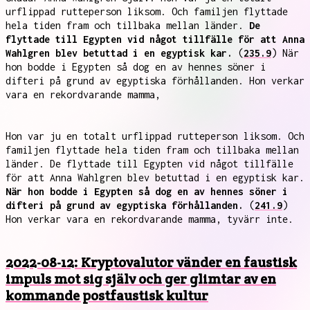
urflippad rutteperson liksom. Och familjen flyttade
hela tiden fram och tillbaka mellan länder.
De
flyttade till Egypten vid något tillfälle för att Anna
Wahlgren blev betuttad i en egyptisk kar.
(
235.9
) När
hon bodde i Egypten så dog en av hennes söner i
difteri på grund av egyptiska förhållanden. Hon verkar
vara en rekordvarande mamma,
Hon var ju en totalt urflippad rutteperson liksom. Och
familjen flyttade hela tiden fram och tillbaka mellan
länder. De flyttade till Egypten vid något tillfälle
för att Anna Wahlgren blev betuttad i en egyptisk kar.
När hon bodde i Egypten så dog en av hennes söner i
difteri på grund av egyptiska förhållanden.
(
241.9
)
Hon verkar vara en rekordvarande mamma, tyvärr inte.
2022-08-12: Kryptovalutor vänder en faustisk
impuls mot sig själv och ger glimtar av en
kommande postfaustisk kultur