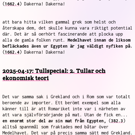
(
1662.4
) Dakerna! Dakerna!
att bara hitta vilken gammal grek som helst och
återskapa dem, det skulle kunna vara riktigt potential
där. Det är så oerhört fascinerande att plocka upp
alla de gamla folken runt.
Medelhavet innan de liksom
befläckades även ur Egypten är jag väldigt nyfiken på.
(
1662.4
) Dakerna! Dakerna!
2025-04-17: Tullspecial: 2. Tullar och
ekonomisk teori
Det var samma sak i Grekland och i Rom som var totalt
beroende av importer. Ett berömt exempel som alla
känner till är att Romariket inte var i närheten av
att vara självförsörjande på mat. Utan de fick en...
en enormt stor del av sin mat från Egypten,
(
382.3
)
alltså spannmål som fraktades med båtar över
Medelhavet. Det var på precis samma sätt med Grekland.