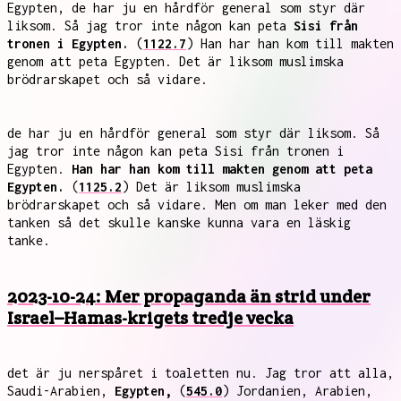
Egypten, de har ju en hårdför general som styr där
liksom. Så jag tror inte någon kan peta
Sisi från
tronen i Egypten.
(
1122.7
) Han har han kom till makten
genom att peta Egypten. Det är liksom muslimska
brödrarskapet och så vidare.
de har ju en hårdför general som styr där liksom. Så
jag tror inte någon kan peta Sisi från tronen i
Egypten.
Han har han kom till makten genom att peta
Egypten.
(
1125.2
) Det är liksom muslimska
brödrarskapet och så vidare. Men om man leker med den
tanken så det skulle kanske kunna vara en läskig
tanke.
2023-10-24: Mer propaganda än strid under
Israel–Hamas-krigets tredje vecka
det är ju nerspåret i toaletten nu. Jag tror att alla,
Saudi-Arabien,
Egypten,
(
545.0
) Jordanien, Arabien,