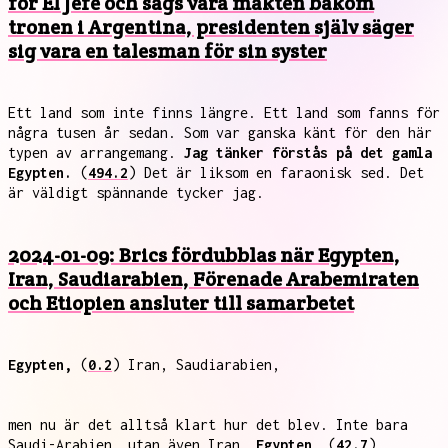
för El Jefe och sägs vara makten bakom
tronen i Argentina, presidenten själv säger
sig vara en talesman för sin syster
Ett land som inte finns längre. Ett land som fanns för
några tusen år sedan. Som var ganska känt för den här
typen av arrangemang.
Jag tänker förstås på det gamla
Egypten.
(
494.2
) Det är liksom en faraonisk sed. Det
är väldigt spännande tycker jag.
2024-01-09: Brics fördubblas när Egypten,
Iran, Saudiarabien, Förenade Arabemiraten
och Etiopien ansluter till samarbetet
Egypten,
(
0.2
) Iran, Saudiarabien,
men nu är det alltså klart hur det blev. Inte bara
Saudi-Arabien, utan även Iran,
Egypten,
(
42.7
)