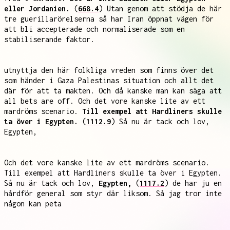
eller Jordanien.
(
668.4
) Utan genom att stödja de här
tre guerillarörelserna så har Iran öppnat vägen för
att bli accepterade och normaliserade som en
stabiliserande faktor.
utnyttja den här folkliga vreden som finns över det
som händer i Gaza Palestinas situation och allt det
där för att ta makten. Och då kanske man kan säga att
all bets are off. Och det vore kanske lite av ett
mardröms scenario.
Till exempel att Hardliners skulle
ta över i Egypten.
(
1112.9
) Så nu är tack och lov,
Egypten,
Och det vore kanske lite av ett mardröms scenario.
Till exempel att Hardliners skulle ta över i Egypten.
Så nu är tack och lov,
Egypten,
(
1117.2
) de har ju en
hårdför general som styr där liksom. Så jag tror inte
någon kan peta