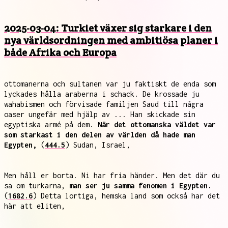
2025-03-04: Turkiet växer sig starkare i den
nya världsordningen med ambitiösa planer i
både Afrika och Europa
ottomanerna och sultanen var ju faktiskt de enda som
lyckades hålla araberna i schack. De krossade ju
wahabismen och förvisade familjen Saud till några
oaser ungefär med hjälp av ... Han skickade sin
egyptiska armé på dem.
När det ottomanska väldet var
som starkast i den delen av världen då hade man
Egypten,
(
444.5
) Sudan, Israel,
Men håll er borta. Ni har fria händer. Men det där du
sa om turkarna,
man ser ju samma fenomen i Egypten.
(
1682.6
) Detta lortiga, hemska land som också har det
här att eliten,