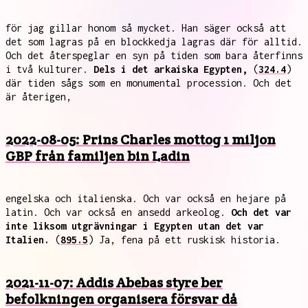
för jag gillar honom så mycket. Han säger också att
det som lagras på en blockkedja lagras där för alltid.
Och det återspeglar en syn på tiden som bara återfinns
i två kulturer.
Dels i det arkaiska Egypten,
(
324.4
)
där tiden sågs som en monumental procession. Och det
är återigen,
2022-08-05: Prins Charles mottog 1 miljon
GBP från familjen bin Ladin
engelska och italienska. Och var också en hejare på
latin. Och var också en ansedd arkeolog.
Och det var
inte liksom utgrävningar i Egypten utan det var
Italien.
(
895.5
) Ja, fena på ett ruskisk historia.
2021-11-07: Addis Abebas styre ber
befolkningen organisera försvar då