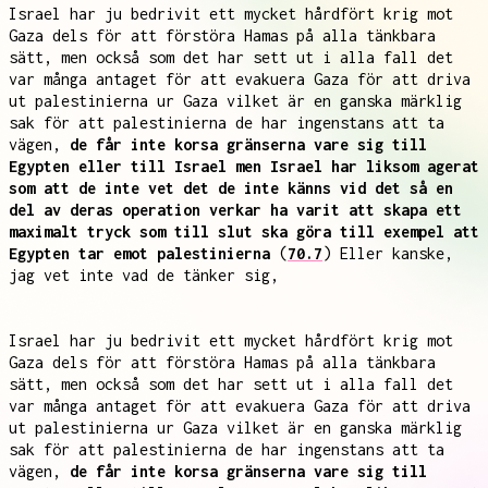
Israel har ju bedrivit ett mycket hårdfört krig mot
Gaza dels för att förstöra Hamas på alla tänkbara
sätt, men också som det har sett ut i alla fall det
var många antaget för att evakuera Gaza för att driva
ut palestinierna ur Gaza vilket är en ganska märklig
sak för att palestinierna de har ingenstans att ta
vägen,
de får inte korsa gränserna vare sig till
Egypten eller till Israel men Israel har liksom agerat
som att de inte vet det de inte känns vid det så en
del av deras operation verkar ha varit att skapa ett
maximalt tryck som till slut ska göra till exempel att
Egypten tar emot palestinierna
(
70.7
) Eller kanske,
jag vet inte vad de tänker sig,
Israel har ju bedrivit ett mycket hårdfört krig mot
Gaza dels för att förstöra Hamas på alla tänkbara
sätt, men också som det har sett ut i alla fall det
var många antaget för att evakuera Gaza för att driva
ut palestinierna ur Gaza vilket är en ganska märklig
sak för att palestinierna de har ingenstans att ta
vägen,
de får inte korsa gränserna vare sig till