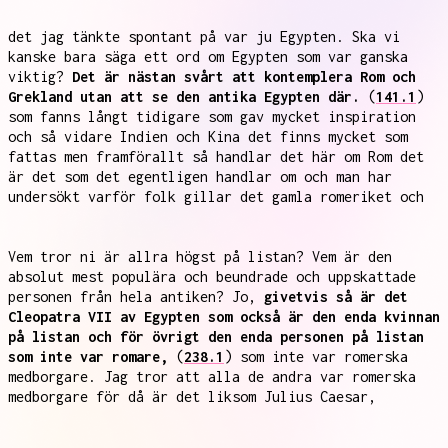
det jag tänkte spontant på var ju Egypten. Ska vi
kanske bara säga ett ord om Egypten som var ganska
viktig?
Det är nästan svårt att kontemplera Rom och
Grekland utan att se den antika Egypten där.
(
141.1
)
som fanns långt tidigare som gav mycket inspiration
och så vidare Indien och Kina det finns mycket som
fattas men framförallt så handlar det här om Rom det
är det som det egentligen handlar om och man har
undersökt varför folk gillar det gamla romeriket och
Vem tror ni är allra högst på listan? Vem är den
absolut mest populära och beundrade och uppskattade
personen från hela antiken? Jo,
givetvis så är det
Cleopatra VII av Egypten som också är den enda kvinnan
på listan och för övrigt den enda personen på listan
som inte var romare,
(
238.1
) som inte var romerska
medborgare. Jag tror att alla de andra var romerska
medborgare för då är det liksom Julius Caesar,