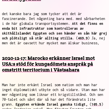
det kanske bara jag som tycker att det är
fascinerande. Det någonting bara med. med sårbarheten
i de här globala transportsystemen.
Att det finns en
enda bit infrastruktur som kontrolleras av
skithållslandet Egypten och sen händer en sån här grej
och plötsligt så står allting stilla.
(
469.9
) Ja, nej
men det är oavsett hur mycket man älskar business,
2020-12-17: Marocko erkänner Israel mot
USA:s stöd för kungadömets anspråk på
omstritt territorium i Västsahara
Man har inte erkänt Israel som nation och man har
inget diplomatiskt utbyte och så vidare. Utan man har
mer någonting som liknar ett krigstillstånd. Och sen
70-talet och sånt där så har det förändrats lite
grann.
Egypten erkände Israel ganska tidigt,
(
105.5
)