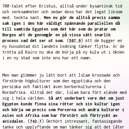
700-talet efter Kristus, alltså under bysantinsk tid
och verksamheter och sedan dess har det legat liksom
med. teckta sant.
Men nu gör de alltså precis samma
sak igen i den här väldigt spännande parallellen då
till samtida Egypten som det här som du pratar om
Borges att de genomgår en på vissa sätt snarlik
process vad det ser ut som.
(
587.9
) Att de bygger en
ny huvudstad dit landets ledning tänker flytta. Är de
trötta på Kairo nu ska de börja på ny kula ut i öknen
i en ny stad som inte ens har ett namn.
Men man glömmer ju lätt bort att Islam krossade och
förstörde högkulturer som den egyptiska och den
persiska och faktiskt även berberkulturerna i
Nordafrika. Alltså det där, Islam bara fört elände med
sig i hela världen.
Så att underbart vore det om just
Egypten kunde finna sina rötter och sin kultur igen
och börja om precis som Perserna och andra kulturer i
Asien och Afrika som har förstört och förtryckt av
avisdalen.
(
743.7
) Oerhört intressant, fantasiegande
tanke och upplyftande om man tänker sig att det låter