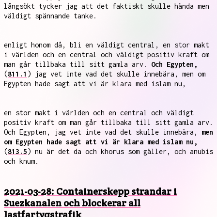
långsökt tycker jag att det faktiskt skulle hända men
väldigt spännande tanke.
enligt honom då, bli en väldigt central, en stor makt
i världen och en central och väldigt positiv kraft om
man går tillbaka till sitt gamla arv.
Och Egypten,
(
811.1
) jag vet inte vad det skulle innebära, men om
Egypten hade sagt att vi är klara med islam nu,
en stor makt i världen och en central och väldigt
positiv kraft om man går tillbaka till sitt gamla arv.
Och Egypten, jag vet inte vad det skulle innebära,
men
om Egypten hade sagt att vi är klara med islam nu,
(
813.5
) nu är det da och khorus som gäller, och anubis
och knum.
2021-03-28: Containerskepp strandar i
Suezkanalen och blockerar all
lastfartygstrafik