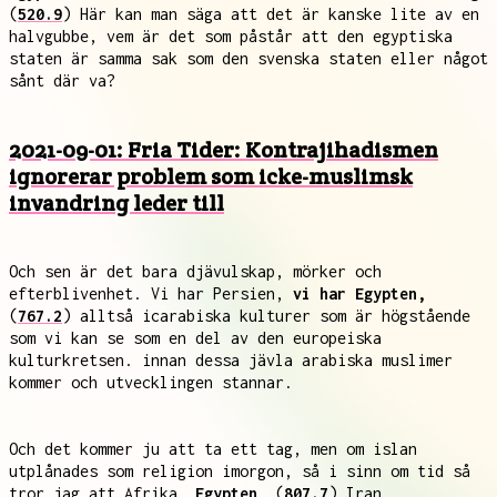
(
520.9
) Här kan man säga att det är kanske lite av en
halvgubbe, vem är det som påstår att den egyptiska
staten är samma sak som den svenska staten eller något
sånt där va?
2021-09-01: Fria Tider: Kontrajihadismen
ignorerar problem som icke-muslimsk
invandring leder till
Och sen är det bara djävulskap, mörker och
efterblivenhet. Vi har Persien,
vi har Egypten,
(
767.2
) alltså icarabiska kulturer som är högstående
som vi kan se som en del av den europeiska
kulturkretsen. innan dessa jävla arabiska muslimer
kommer och utvecklingen stannar.
Och det kommer ju att ta ett tag, men om islan
utplånades som religion imorgon, så i sinn om tid så
tror jag att Afrika,
Egypten,
(
807.7
) Iran,