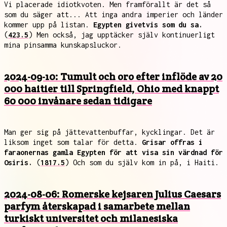
Vi placerade idiotkvoten. Men framförallt är det så
som du säger att... Att inga andra imperier och länder
kommer upp på listan.
Egypten givetvis som du sa.
(
423.5
) Men också, jag upptäcker själv kontinuerligt
mina pinsamma kunskapsluckor.
2024-09-10: Tumult och oro efter inflöde av 20
000 haitier till Springfield, Ohio med knappt
60 000 invånare sedan tidigare
Man ger sig på jättevattenbuffar, kycklingar. Det är
liksom inget som talar för detta.
Grisar offras i
faraonernas gamla Egypten för att visa sin värdnad för
Osiris.
(
1817.5
) Och som du själv kom in på, i Haiti.
2024-08-06: Romerske kejsaren Julius Caesars
parfym återskapad i samarbete mellan
turkiskt universitet och milanesiska