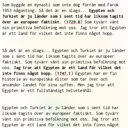
Som byggde en dynasti som inte dog förrän med Farok
1953 någonting. Så det är en slags...
Egypten och
Turkiet är ju länder som i sent tid har liksom tagits
över av europeer faktiskt.
(
1729.8
) Som tyvärr vänt
sin primitiva befolkning mot oss. Jag tror att Egypten
är ett land för vilket det inte finns något hopp.
Så det är en slags... Egypten och Turkiet är ju länder
som i sent tid har liksom tagits över av europeer
faktiskt. Som tyvärr vänt sin primitiva befolkning mot
oss.
Jag tror att Egypten är ett land för vilket det
inte finns något hopp.
(
1747.1
) Egypten har en fin
historia av europeiska eliter som tar över och
använder landet för sina syften. Men jag tror att
Egypten är ett fullständigt helveteshål.
Egypten och Turkiet är ju länder som i sent tid har
liksom tagits över av europeer faktiskt. Som tyvärr
vänt sin primitiva befolkning mot oss. Jag tror att
Egypten är ett land för vilket det inte finns något