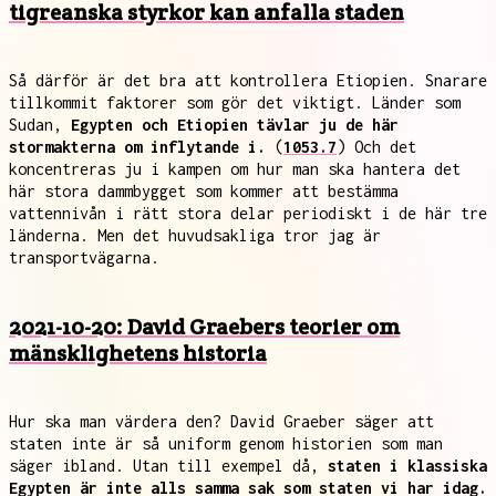
tigreanska styrkor kan anfalla staden
Så därför är det bra att kontrollera Etiopien. Snarare
tillkommit faktorer som gör det viktigt. Länder som
Sudan,
Egypten och Etiopien tävlar ju de här
stormakterna om inflytande i.
(
1053.7
) Och det
koncentreras ju i kampen om hur man ska hantera det
här stora dammbygget som kommer att bestämma
vattennivån i rätt stora delar periodiskt i de här tre
länderna. Men det huvudsakliga tror jag är
transportvägarna.
2021-10-20: David Graebers teorier om
mänsklighetens historia
Hur ska man värdera den? David Graeber säger att
staten inte är så uniform genom historien som man
säger ibland. Utan till exempel då,
staten i klassiska
Egypten är inte alls samma sak som staten vi har idag.