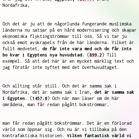
Nordafrika,
Och det är ju att de någorlunda fungerande muslimska
länderna nu satsar på en hård modernisering och skapar
ekonomiska flyktingströmmar till oss. Så vi tar ju
också emot avskrapels från de här länderna. Vilket är
fullt medvetet,
de får inte vara med och de får inte
bo kvar i Egyptens nya huvudstad.
(
899.2
) Till
exempel. Så att det här är en mycket märklig text och
jag förstår inte syftet med det överhuvudtaget.
Och allting står still. Och det är samma sak i
Nordafrika, det är samma sak i Iran,
det är samma sak
i Egypten.
(
1457.0
) Och när man läser om de här
områdena, man får redan pågått bokströmmar.
man får redan pågått bokströmmar. Det är en förlorad
värld som öppnar sig. Och nu är vi tillbaka på den
kontrafaktiska historien.
Vilken fantastisk värld vi