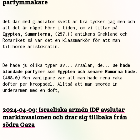
parfymmakare
det där med gladiator svett är bra tycker jag men och
att det är något Förr i tiden, om vi tittar på
Egypten, Sumerierna,
(
257.1
) antikens Grekland och
Romariket så var det en klassmarkör för att man
tillhörde aristokratin.
De hade ju olika typer av... Arsalan, de...
De hade
blandade parfymer som Egypten och senare Romarna hade.
(
468.0
) Men vanligare var att man hade rena raka
dofter per kroppsdel. Alltså att man smorde in
underarmen med en doft,
2024-04-09: Israeliska armén IDF avslutar
markinvasionen och drar sig tillbaka från
södra Gaza