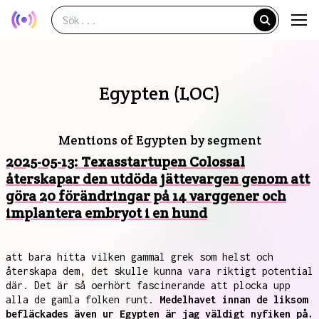
Egypten (LOC)
Mentions of Egypten by segment
2025-05-13: Texasstartupen Colossal
återskapar den utdöda jättevargen genom att
göra 20 förändringar på 14 varggener och
implantera embryot i en hund
att bara hitta vilken gammal grek som helst och
återskapa dem, det skulle kunna vara riktigt potential
där. Det är så oerhört fascinerande att plocka upp
alla de gamla folken runt.
Medelhavet innan de liksom
befläckades även ur Egypten är jag väldigt nyfiken på.