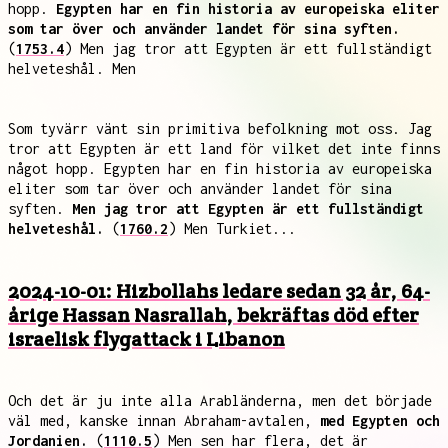
hopp.
Egypten har en fin historia av europeiska eliter
som tar över och använder landet för sina syften.
(
1753.4
) Men jag tror att Egypten är ett fullständigt
helveteshål. Men
Som tyvärr vänt sin primitiva befolkning mot oss. Jag
tror att Egypten är ett land för vilket det inte finns
något hopp. Egypten har en fin historia av europeiska
eliter som tar över och använder landet för sina
syften.
Men jag tror att Egypten är ett fullständigt
helveteshål.
(
1760.2
) Men Turkiet...
2024-10-01: ​​Hizbollahs ledare sedan 32 år, 64-
årige Hassan Nasrallah, bekräftas död efter
israelisk flygattack i Libanon
Och det är ju inte alla Arabländerna, men det började
väl med, kanske innan Abraham-avtalen,
med Egypten och
Jordanien.
(
1110.5
) Men sen har flera, det är