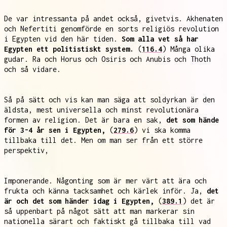
De var intressanta på andet också, givetvis. Akhenaten
och Nefertiti genomförde en sorts religiös revolution
i Egypten vid den här tiden.
Som alla vet så har
Egypten ett politistiskt system.
(
116.4
) Många olika
gudar. Ra och Horus och Osiris och Anubis och Thoth
och så vidare.
Så på sätt och vis kan man säga att soldyrkan är den
äldsta, mest universella och minst revolutionära
formen av religion. Det är bara en sak,
det som hände
för 3-4 år sen i Egypten,
(
279.6
) vi ska komma
tillbaka till det. Men om man ser från ett större
perspektiv,
Imponerande. Någonting som är mer värt att ära och
frukta och känna tacksamhet och kärlek inför. Ja,
det
är och det som händer idag i Egypten,
(
389.1
) det är
så uppenbart på något sätt att man markerar sin
nationella särart och faktiskt gå tillbaka till vad