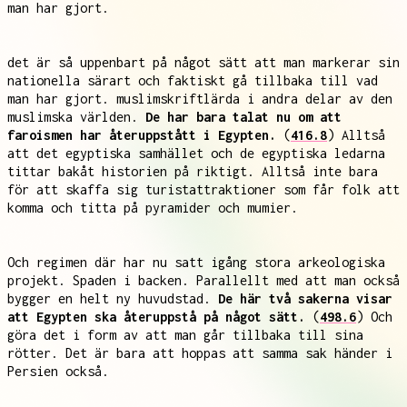
man har gjort.
det är så uppenbart på något sätt att man markerar sin
nationella särart och faktiskt gå tillbaka till vad
man har gjort. muslimskriftlärda i andra delar av den
muslimska världen.
De har bara talat nu om att
faroismen har återuppstått i Egypten.
(
416.8
) Alltså
att det egyptiska samhället och de egyptiska ledarna
tittar bakåt historien på riktigt. Alltså inte bara
för att skaffa sig turistattraktioner som får folk att
komma och titta på pyramider och mumier.
Och regimen där har nu satt igång stora arkeologiska
projekt. Spaden i backen. Parallellt med att man också
bygger en helt ny huvudstad.
De här två sakerna visar
att Egypten ska återuppstå på något sätt.
(
498.6
) Och
göra det i form av att man går tillbaka till sina
rötter. Det är bara att hoppas att samma sak händer i
Persien också.