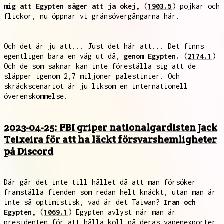
mig att Egypten säger att ja okej,
(
1903.5
) pojkar och
flickor, nu öppnar vi gränsövergångarna här.
Och det är ju att... Just det här att... Det finns
egentligen bara en väg ut då,
genom Egypten.
(
2174.1
)
Och de som saknar kan inte föreställa sig att de
släpper igenom 2,7 miljoner palestinier. Och
skräckscenariot är ju liksom en internationell
överenskommelse.
2023-04-25: FBI griper nationalgardisten Jack
Teixeira för att ha läckt försvarshemligheter
på Discord
Där går det inte till hållet då att man försöker
framställa fienden som redan helt knäckt, utan man är
inte så optimistisk, vad är det Taiwan?
Iran och
Egypten,
(
1069.1
) Egypten avlyst när man är
presidenten för att hålla koll på deras vapenexporter