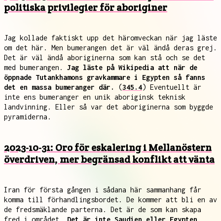
politiska privilegier för aboriginer
Jag kollade faktiskt upp det häromveckan när jag läste
om det här. Men bumerangen det är väl ändå deras grej.
Det är väl ändå aboriginerna som kan stå och se det
med bumerangen.
Jag läste på Wikipedia att när de
öppnade Tutankhamons gravkammare i Egypten så fanns
det en massa bumeranger där.
(
345.4
) Eventuellt är
inte ens bumeranger en unik aboriginsk teknisk
landvinning. Eller så var det aboriginerna som byggde
pyramiderna.
2023-10-31: Oro för eskalering i Mellanöstern
överdriven, mer begränsad konflikt att vänta
Iran för första gången i sådana här sammanhang får
komma till förhandlingsbordet. De kommer att bli en av
de fredsmäklande parterna. Det är de som kan skapa
fred i området.
Det är inte Saudien eller Egypten