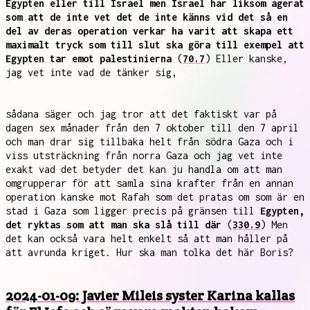
Egypten eller till Israel men Israel har liksom agerat
som att de inte vet det de inte känns vid det så en
del av deras operation verkar ha varit att skapa ett
maximalt tryck som till slut ska göra till exempel att
Egypten tar emot palestinierna
(
70.7
) Eller kanske,
jag vet inte vad de tänker sig,
sådana säger och jag tror att det faktiskt var på
dagen sex månader från den 7 oktober till den 7 april
och man drar sig tillbaka helt från södra Gaza och i
viss utsträckning från norra Gaza och jag vet inte
exakt vad det betyder det kan ju handla om att man
omgrupperar för att samla sina krafter från en annan
operation kanske mot Rafah som det pratas om som är en
stad i Gaza som ligger precis på gränsen till
Egypten,
det ryktas som att man ska slå till där
(
330.9
) Men
det kan också vara helt enkelt så att man håller på
att avrunda kriget. Hur ska man tolka det här Boris?
2024-01-09: Javier Mileis syster Karina kallas