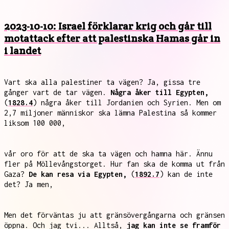
2023-10-10: Israel förklarar krig och går till
motattack efter att palestinska Hamas går in
i landet
Vart ska alla palestiner ta vägen? Ja, gissa tre
gånger vart de tar vägen.
Några åker till Egypten,
(
1828.4
) några åker till Jordanien och Syrien. Men om
2,7 miljoner människor ska lämna Palestina så kommer
liksom 100 000,
vår oro för att de ska ta vägen och hamna här. Ännu
fler på Möllevångstorget. Hur fan ska de komma ut från
Gaza?
De kan resa via Egypten,
(
1892.7
) kan de inte
det? Ja men,
Men det förväntas ju att gränsövergångarna och gränsen
öppna. Och jag tvi... Alltså,
jag kan inte se framför