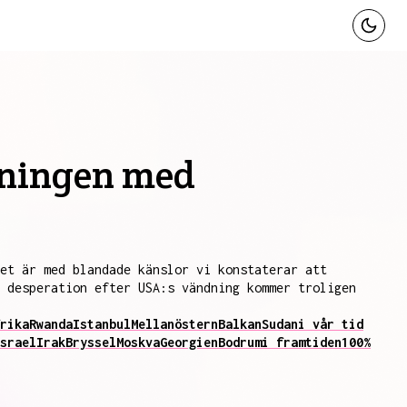
rdningen med
et är med blandade känslor vi konstaterar att
 desperation efter USA:s vändning kommer troligen
rika
Rwanda
Istanbul
Mellanöstern
Balkan
Sudan
i vår tid
srael
Irak
Bryssel
Moskva
Georgien
Bodrum
i framtiden
100%