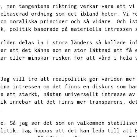
r,
men tangentens riktning verkar vara att vi
gelbaserad ordning som det ibland heter.
Vi r
 om moraliska principer och så vidare.
Och is
ik,
politik baserade på materiella intressen 
ärlden delas in i stora länders så kallade in
ker att det känns som en stor lättnad att få 
kar eller minskar risken för att vård i hela 
Jag vill tro att realpolitik gör världen mer
uina intressen om det finns en diskurs som ha
ns ett starkt,
nästan universellt intresse av
tik innebär att det finns mer transparens,
de
t.
re.
Så jag ser det som en välkommen stabilise
olitik.
Jag hoppas att det kan leda till att 