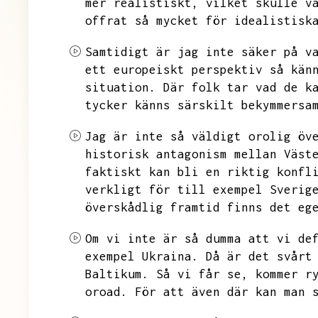
mer realistiskt,
vilket skulle v
offrat så mycket för idealistisk
Samtidigt är jag inte säker på v
ett europeiskt perspektiv så kän
situation.
Där folk tar vad de k
tycker känns särskilt bekymmersa
Jag är inte så väldigt orolig öv
historisk antagonism mellan Väst
faktiskt kan bli en riktig konfl
verkligt för till exempel Sverig
överskådlig framtid finns det eg
Om vi inte är så dumma att vi de
exempel Ukraina.
Då är det svårt
Baltikum.
Så vi får se,
kommer r
oroad.
För att även där kan man 