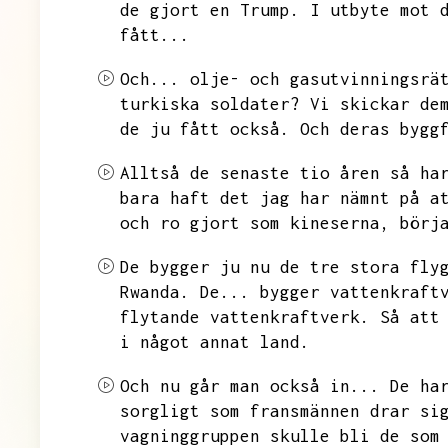
de gjort en Trump.
I utbyte mot 
fått...
Och...
olje- och gasutvinningsrä
turkiska soldater?
Vi skickar de
de ju fått också.
Och deras bygg
Alltså de senaste tio åren så ha
bara haft det jag har nämnt på a
och ro gjort som kineserna,
börj
De bygger ju nu de tre stora fly
Rwanda.
De...
bygger vattenkraft
flytande vattenkraftverk.
Så att
i något annat land.
Och nu går man också in...
De ha
sorgligt som fransmännen drar si
vagninggruppen skulle bli de som