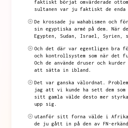
faktiskt börjat
omvärderade otto
sultanen var ju faktiskt de enda
De krossade ju wahabismen och fö
sin egyptiska armé på dem.
När d
Egypten,
Sudan,
Israel,
Syrien,
Och det där var egentligen bra f
och kontrollsystem som när det f
Och de använde druser och kurder
att sätta in ibland.
Det var ganska välordnat.
Proble
jag att vi kunde ha sett dem som
sitt gamla välde desto mer styrk
upp sig.
utanför sitt forna välde i Afrik
de ju gått in på den av FN-erkän