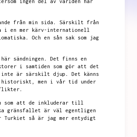
tersom ingen del av världen har
ande från min sida.
Särskilt från
a i en mer kärv-internationell
lomatiska.
Och en sån sak som jag
 här sändningen.
Det finns en
ktorer i samtiden som gör att det
 inte är särskilt djup.
Det känns
 historiskt,
men i vår tid under
flikter.
n som att de inkluderar till
ka gränsfallet är väl egentligen
r Turkiet så är jag mer entydigt