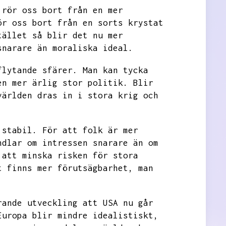
 rör oss bort från en mer
ör oss bort från en sorts krystat
tället så blir det nu mer
snarare än moraliska ideal.
flytande sfärer.
Man kan tycka
en mer ärlig stor politik.
Blir
världen dras in i stora krig och
 stabil.
För att folk är mer
ndlar om intressen snarare än om
 att minska risken för stora
t finns mer förutsägbarhet,
man
rande utveckling att USA nu går
Europa blir mindre idealistiskt,