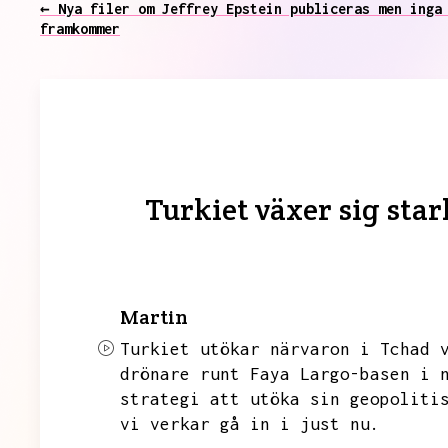
← Nya filer om Jeffrey Epstein publiceras men inga
framkommer
Turkiet växer sig sta
Martin
Turkiet utökar närvaron i Tchad 
drönare runt Faya
Largo-basen i 
strategi att utöka sin geopoliti
vi verkar gå in i just nu.