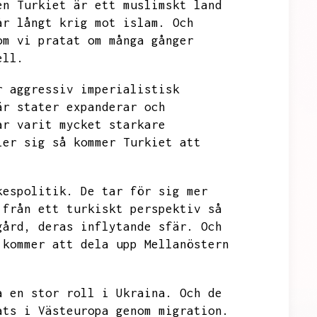
en
Turkiet är ett muslimskt land
år långt krig mot islam.
Och
om vi pratat om många gånger
ell.
r aggressiv imperialistisk
är stater expanderar och
ar varit mycket starkare
ler sig så kommer Turkiet att
kespolitik.
De tar för sig mer
 från ett turkiskt perspektiv så
gård,
deras inflytande sfär.
Och
 kommer att dela upp Mellanöstern
a en stor roll i Ukraina.
Och de
ats i Västeuropa genom migration.