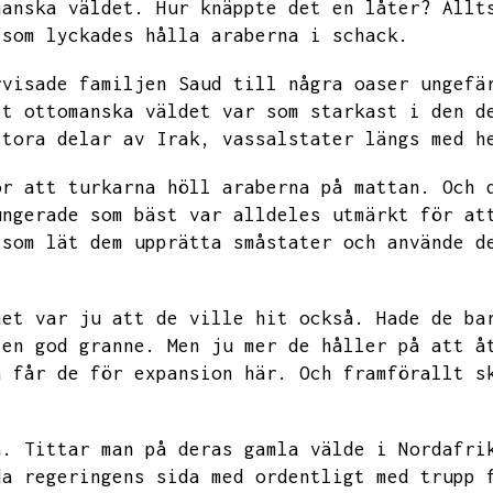
manska väldet.
Hur knäppte det en låter?
Allt
 som lyckades hålla araberna i schack.
rvisade familjen Saud till några oaser ungefä
et ottomanska väldet var som starkast i den d
stora delar av Irak,
vassalstater längs med h
ör att turkarna höll araberna på mattan.
Och 
ungerade som bäst var alldeles utmärkt för at
 som lät dem upprätta småstater och använde d
met var ju att de ville hit också.
Hade de ba
 en god granne.
Men ju mer de håller på att å
a får de för expansion här.
Och framförallt s
a.
Tittar man på deras gamla välde i Nordafri
da regeringens sida med ordentligt med trupp 