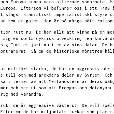
 och Europa kunna vara allierade samarbeta.
M
 Europa.
Eftersom vi befinner oss i ett 1400 
tt slags islamistiskt imperialistiskt styre s
gan som är galen.
Han är på många sätt ration
ition just nu.
De har allt att vinna på en me
r sig en sorts cyklisk utveckling,
en kurva d
 sig Turkiet just nu i en av sina dalar.
De h
kontraherat.
Så om de historiska mönstren hål
 är militärt starka,
de har en aggressiv utri
ke till och med anekdera delar av Syrien.
Och
nka i termer av att
Mellanöstern är deras bak
 mer och mer ut som att
Erdogan och Netanyahu
krig med varandra.
rrut,
de är aggressiva västerut.
De vill spel
Eftersom de har miljontals turkar som placer