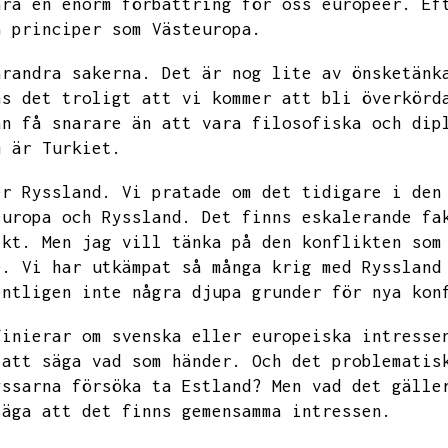
ara en enorm förbättring för oss europeer.
Ef
a principer som Västeuropa.
arandra sakerna.
Det är nog lite av önsketänk
ns det troligt att vi kommer att bli överkörd
an få snarare än att vara filosofiska och dip
m är Turkiet.
er Ryssland.
Vi pratade om det tidigare i den
europa och Ryssland.
Det finns eskalerande fa
ikt.
Men jag vill tänka på den konflikten som
e.
Vi har utkämpat så många krig med Ryssland
entligen inte några djupa grunder för nya kon
finierar om svenska eller europeiska intresse
 att säga vad som händer.
Och det problematis
yssarna försöka ta Estland?
Men vad det gälle
säga att det finns gemensamma intressen.