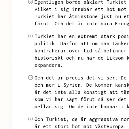
Egentligen borde såklart Turkiet
vilket i sig innebär ett hot mot
Turkiet har åtminstone just nu e
förut.
Och det är inte bara Erdo
Turkiet har en extremt stark pos
politik.
Därför att om man tänke
kontraherar över tid så befinner
historiskt och nu har de liksom 
expandera.
Och det är precis det vi ser.
De
och mer i Syrien.
De kommer kans
är det inte alls konstigt att tä
som vi har sagt förut så ser det
mellan sig.
Om de inte hamnar i 
Och Turkiet,
de är aggressiva no
är ett stort hot mot Västeuropa.