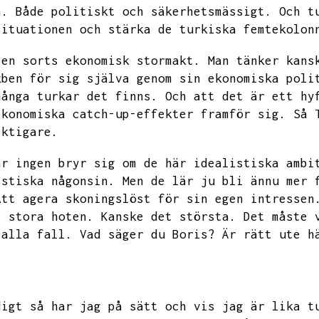
n.
Både politiskt och säkerhetsmässigt.
Och t
situationen och stärka de turkiska femtekolon
 en sorts ekonomisk stormakt.
Man tänker kans
kben för sig själva genom sin ekonomiska poli
många turkar det finns.
Och att det är ett hy
ekonomiska catch-up-effekter framför sig.
Så 
iktigare.
är ingen bryr sig om de här idealistiska ambi
istiska någonsin.
Men de lär ju bli ännu mer 
Att agera skoningslöst för sin egen intressen
e stora hoten.
Kanske det största.
Det måste 
 alla fall.
Vad säger du Boris?
Är rätt ute h
digt så har jag på sätt och vis jag är lika t