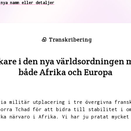
 nya namn eller detaljer
Transkribering
rkare i den nya världsordningen 
både Afrika och Europa
via militär utplacering i tre övergivna frans
norra Tchad för att bidra till stabilitet i o
ska närvaro i
Afrika.
Vi har ju pratat mycket