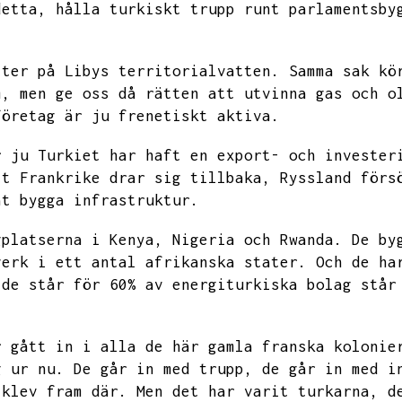
detta,
hålla turkiskt trupp runt parlamentsby
tter på
Libys territorialvatten.
Samma sak kö
m,
men ge oss då rätten att utvinna gas och o
företag är ju frenetiskt aktiva.
r ju
Turkiet har haft en export- och invester
tt Frankrike drar sig tillbaka,
Ryssland förs
at bygga infrastruktur.
gplatserna i Kenya,
Nigeria och Rwanda.
De by
verk i ett antal afrikanska stater.
Och de ha
 de står för
60% av energiturkiska bolag står
r gått in i alla de här gamla franska kolonie
g ur nu.
De går in med trupp,
de går in med i
 klev fram där.
Men det har varit turkarna,
d