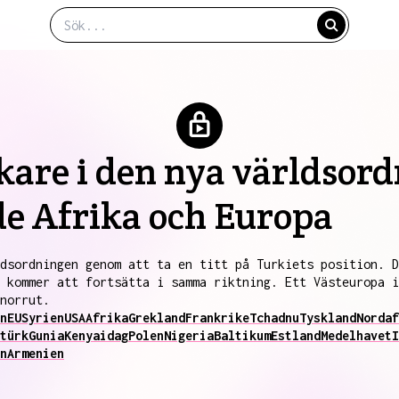
rkare i den nya världso
de Afrika och Europa
dsordningen genom att ta en titt på Turkiets position. D
 kommer att fortsätta i samma riktning. Ett Västeuropa i
norrut.
n
EU
Syrien
USA
Afrika
Grekland
Frankrike
Tchad
nu
Tyskland
Nordaf
türk
Gunia
Kenya
idag
Polen
Nigeria
Baltikum
Estland
Medelhavet
I
n
Armenien