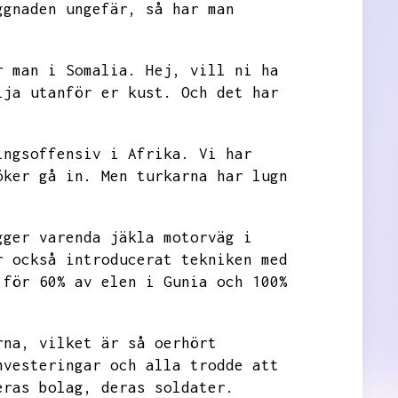
ggnaden ungefär,
så har man
r man i Somalia.
Hej,
vill ni ha
lja utanför er kust.
Och det har
ingsoffensiv i Afrika.
Vi har
öker gå in.
Men turkarna har lugn
gger varenda jäkla motorväg i
r också introducerat tekniken med
 för 60%
av elen i Gunia och 100%
rna,
vilket är så oerhört
nvesteringar och alla trodde att
eras bolag,
deras soldater.