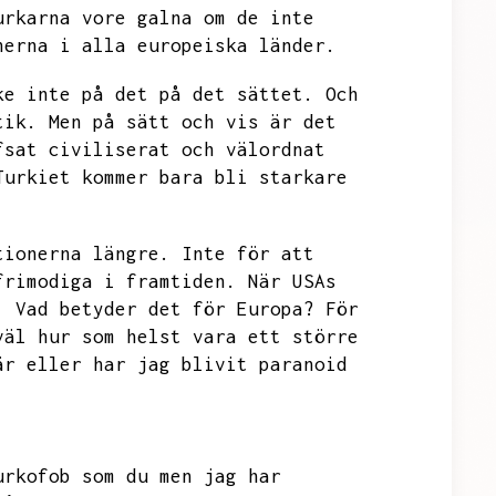
urkarna vore galna om de inte
nerna i alla europeiska länder.
ke inte på det på det sättet.
Och
tik.
Men på sätt och vis är det
fsat civiliserat och välordnat
Turkiet kommer bara bli starkare
tionerna längre.
Inte för att
frimodiga i framtiden.
När USAs
.
Vad betyder det för Europa?
För
väl hur som helst vara ett större
är eller har jag blivit paranoid
urkofob som du men jag har