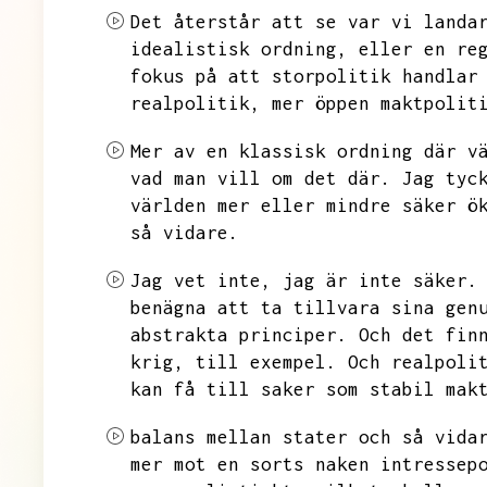
Det återstår att se var vi landa
idealistisk ordning,
eller en re
fokus på att storpolitik handlar
realpolitik,
mer öppen maktpolit
Mer av en klassisk ordning där v
vad man vill om det där.
Jag tyc
världen mer eller mindre säker ö
så vidare.
Jag vet inte,
jag är inte säker.
benägna att ta tillvara sina gen
abstrakta principer.
Och det fin
krig,
till exempel.
Och realpoli
kan få till saker som stabil mak
balans mellan stater och så vida
mer mot en sorts naken intressep