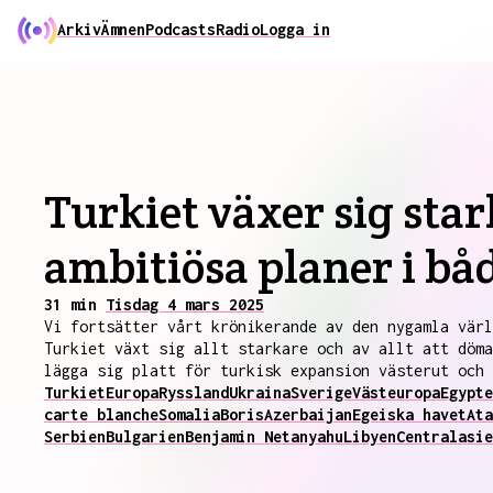
Arkiv
Ämnen
Podcasts
Radio
Logga in
Turkiet växer sig sta
ambitiösa planer i bå
31 min
Tisdag 4 mars 2025
Vi fortsätter vårt krönikerande av den nygamla värl
Turkiet växt sig allt starkare och av allt att döma
lägga sig platt för turkisk expansion västerut och 
Turkiet
Europa
Ryssland
Ukraina
Sverige
Västeuropa
Egypte
carte blanche
Somalia
Boris
Azerbaijan
Egeiska havet
Ata
Serbien
Bulgarien
Benjamin Netanyahu
Libyen
Centralasie