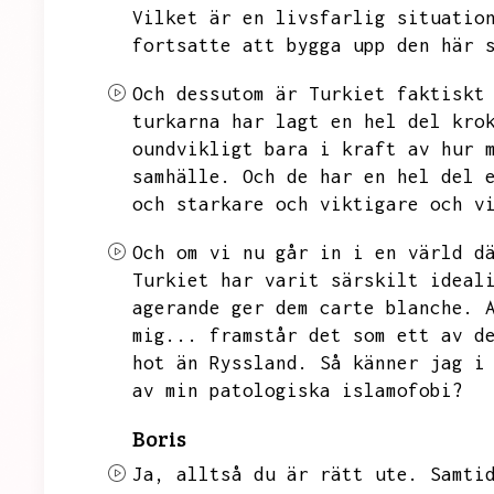
Vilket är en livsfarlig situatio
fortsatte att bygga upp den här 
Och dessutom är Turkiet faktiskt
turkarna har lagt en hel del kro
oundvikligt bara i kraft av hur 
samhälle.
Och de har en hel del 
och starkare och viktigare och v
Och om vi nu går in i en värld d
Turkiet har varit särskilt ideal
agerande ger dem carte blanche.
mig...
framstår det som ett av d
hot än Ryssland.
Så känner jag i
av min patologiska islamofobi?
Boris
Ja,
alltså du är rätt ute.
Samti