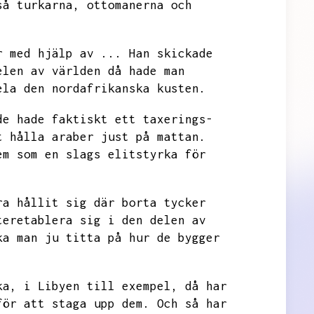
så turkarna,
ottomanerna och
r med hjälp av ...
Han skickade
elen av världen då hade man
ela den nordafrikanska kusten.
de hade faktiskt ett taxerings-
t hålla araber just på mattan.
em som en slags elitstyrka för
ra hållit sig där borta tycker
teretablera sig i den delen av
ka man ju titta på hur de bygger
ka,
i Libyen till exempel,
då har
för att staga upp dem.
Och så har