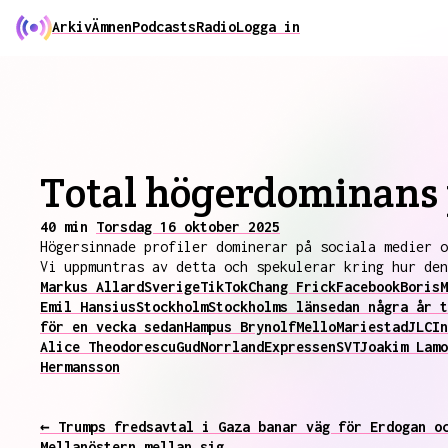
Arkiv
Ämnen
Podcasts
Radio
Logga in
Total högerdominans 
40 min
Torsdag 16 oktober 2025
Högersinnade profiler dominerar på sociala medier o
Vi uppmuntras av detta och spekulerar kring hur den
Markus Allard
Sverige
TikTok
Chang Frick
Facebook
Boris
M
Emil Hansius
Stockholm
Stockholms län
sedan några år t
för en vecka sedan
Hampus Brynolf
Mello
Mariestad
JLC
In
Alice Theodorescu
Gud
Norrland
Expressen
SVT
Joakim Lamo
Hermansson
← Trumps fredsavtal i Gaza banar väg för Erdogan o
Mellanöstern mellan sig