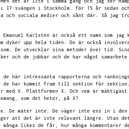
Men det är lite i samma gäng och jag ser Ham
 i IT-svängen i Stockholm.
för 15 år sedan oc
ta och sociala medier och sånt där.
Så jag tr
.
Emanuel
Karlsten är också ett namn som jag 
om dyker upp hela tiden.
De är också involver
ksom.
De utvecklar sina metoder över tid.
Sin
nker och de jobbar och de har något samarbete
.
t de här intressanta rapporterna och rankning
d de har kommit fram till sektion för sektion
ar med X.
Plattformen X.
Och vem är mäktigast
gemang,
som det heter,
på X?
re.
De mäter inte.
De väger inte ens in i den
äger att det är inte relevant längre.
Utan de
r många likes de får,
hur många kommentarer d