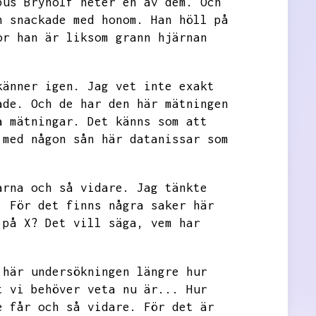
pus Brynolf heter en av dem.
Och
h snackade med honom.
Han höll på
or han är liksom grann hjärnan
känner igen.
Jag vet inte exakt
ade.
Och de har den här mätningen
a mätningar.
Det känns som att
 med någon sån här datanissar som
arna och så vidare.
Jag tänkte
.
För det finns några saker här
 på X?
Det vill säga,
vem har
 här undersökningen längre hur
t vi behöver veta nu är...
Hur
e får och så vidare.
För det är