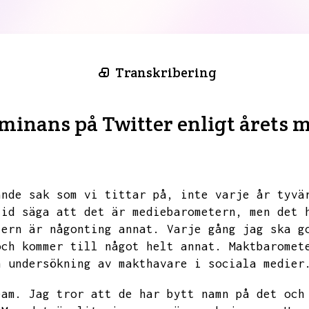
Transkribering
minans på Twitter enligt årets
ande sak som vi tittar på,
inte varje år tyvä
tid säga att det är mediebarometern,
men det 
tern är någonting annat.
Varje gång jag ska g
och kommer till något helt annat.
Maktbaromet
n undersökning av makthavare i sociala medier
eam.
Jag tror att de har bytt namn på det och