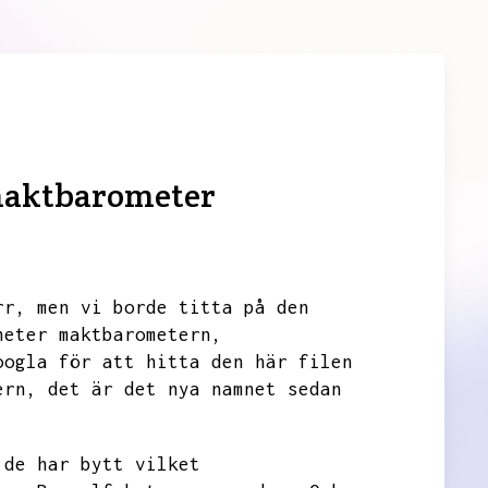
 maktbarometer
rr,
men vi borde titta på den
heter maktbarometern,
oogla för att hitta den här filen
ern,
det är det nya namnet sedan
.
 de har bytt vilket