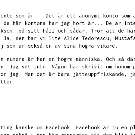
konto som är...
Det är ett anonymt konto som 
a de här kontona har jag hört är...
De är int
iksom.
på sitt håll och sådär.
Tror att de ha
.
Ja,
sen har vi lite Alice Tedorescu,
Mustaf
ej som är också en av sina högra vikare.
en numera är han en högre människa.
Och så dä
on.
Jag vet inte.
Någon har skrivit om honom 
ror jag.
Men det är bara jätteuppfriskande,
j
itter.
nting kanske om
Facebook. Facebook är ju en p