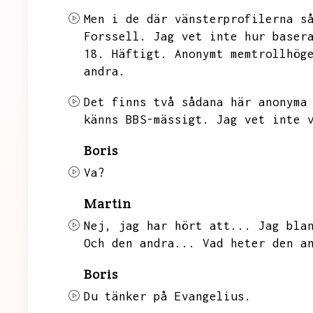
Men i de där vänsterprofilerna s
Forssell.
Jag vet inte hur baser
18.
Häftigt.
Anonymt memtrollhög
andra.
Det finns två sådana här anonyma
känns
BBS-mässigt. Jag vet inte 
Boris
Va?
Martin
Nej,
jag har hört att...
Jag bla
Och den andra...
Vad heter den a
Boris
Du tänker på Evangelius.