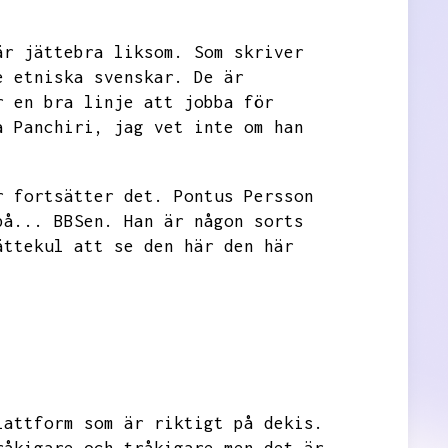
är jättebra liksom.
Som skriver
e etniska svenskar.
De är
r en bra linje att jobba för
a Panchiri,
jag vet inte om han
r fortsätter det.
Pontus Persson
på...
BBSen.
Han är någon sorts
ättekul att se den här den här
lattform som är riktigt på dekis.