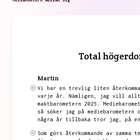
Total högerdo
Martin
Vi har en trevlig liten återkomm
varje år.
Nämligen,
jag vill all
maktbarometern 2025.
Mediebarome
så söker jag på mediebarometern 
några år tillbaka tror jag,
på e
Som görs återkommande av samma t