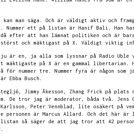
n kan man säga.
Och är väldigt aktiv och fram
å.
Nummer ett på listan är Hanif Bali.
Han ha
 då efter att han lämnat politiken och är bar
 störst och mäktigast på X.
Väldigt viktig in
 ju är en,
ja alla som lyssnar på Radio Uble 
st mäktigaste på X är en gammal libertarian.
så för nummer tre.
Nummer fyra är någon som j
 är Ebba Busch.
Stegljö,
Jimmy Åkesson,
Zhang Frick på plats 
lm.
De tror jag är moderator,
båda två.
Jens 
 Karlsson,
Peter Vennblad,
lite osäkert på ve
te personen är Marcus Allard.
Och det här är 
plistan så säger de att jag tror att 42 perso
r.