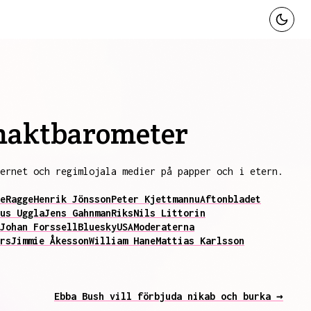
 maktbarometer
ternet och regimlojala medier på papper och i etern.
e
Ragge
Henrik Jönsson
Peter Kjettman
nu
Aftonbladet
us Uggla
Jens Gahnman
Riks
Nils Littorin
Johan Forssell
Bluesky
USA
Moderaterna
rs
Jimmie Åkesson
William Hane
Mattias Karlsson
Ebba Bush vill förbjuda nikab och burka →