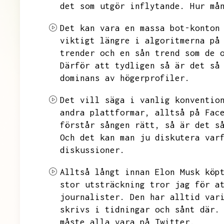
det som utgör inflytande.
Hur må
Det kan vara en massa bot-konton
viktigt längre i algoritmerna på
trender och en sån trend som de 
Därför att tydligen så är det så
dominans av högerprofiler.
Det vill säga i vanlig konventio
andra plattformar,
alltså på Fac
förstår sången rätt,
så är det s
Och det kan man ju diskutera var
diskussioner.
Alltså långt innan Elon Musk köp
stor utsträckning tror jag för a
journalister.
Den har alltid var
skrivs i tidningar och sånt där.
måste alla vara på Twitter.