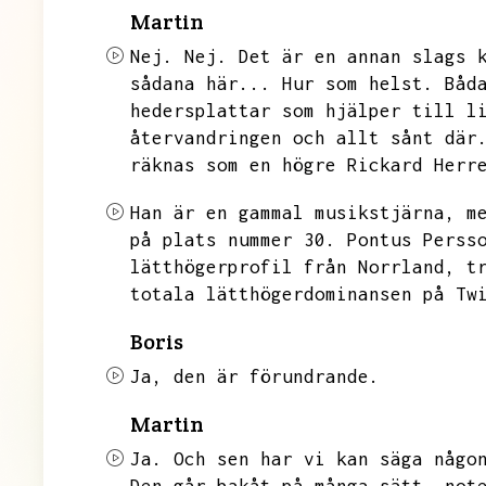
Martin
Nej.
Nej.
Det är en annan slags 
sådana här...
Hur som helst.
Båd
hedersplattar som hjälper till l
återvandringen och allt sånt där
räknas som en högre
Rickard Herr
Han är en gammal musikstjärna,
m
på plats nummer 30.
Pontus Perss
lätthögerprofil från Norrland,
t
totala lätthögerdominansen på Tw
Boris
Ja,
den är förundrande.
Martin
Ja.
Och sen har vi kan säga någo