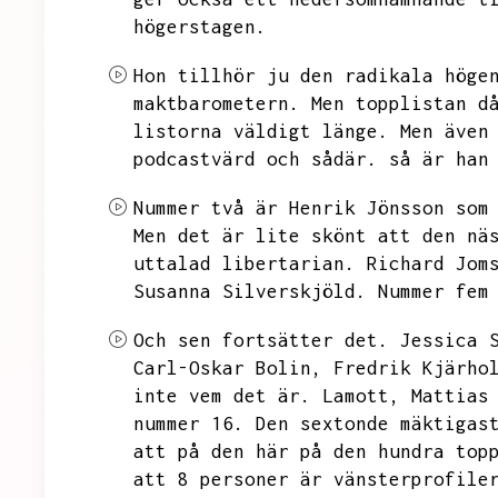
högerstagen.
Hon tillhör ju den radikala höge
maktbarometern.
Men topplistan d
listorna väldigt länge.
Men även
podcastvärd och sådär.
så är han
Nummer två är Henrik Jönsson som
Men det är lite skönt att den nä
uttalad libertarian.
Richard Jom
Susanna Silverskjöld.
Nummer fem
Och sen fortsätter det.
Jessica 
Carl-Oskar Bolin,
Fredrik Kjärho
inte vem det är.
Lamott,
Mattias
nummer 16.
Den sextonde mäktigas
att på den här på den hundra top
att 8 personer är vänsterprofile