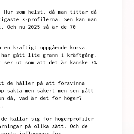
.
Hur som helst.
då man tittar då
tigaste X-profilerna.
Sen kan man
t.
Och nu 2025 så är de
70
m en kraftigt uppgående kurva.
 har gått lite grann i kräftgång.
t ser ut som att det är kanske 7%
tt de håller på att försvinna
pp sakta men säkert men sen gått
en då,
vad är det för höger?
t.
 de kallar sig för högerprofiler
ärningar på olika sätt.
Och de
 sorts influencer för