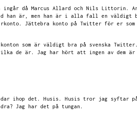
å ingår då Marcus Allard och Nils Littorin.
A
ad han är,
men han är i alla fall en väldigt 
erkonto.
Jättebra konto på Twitter för er som
 konton som är väldigt bra på svenska Twitter
vilka de är.
Jag har hört att ingen av dem är
ndar ihop det.
Husis.
Husis tror jag syftar p
ndra?
Jag har det på tungan.