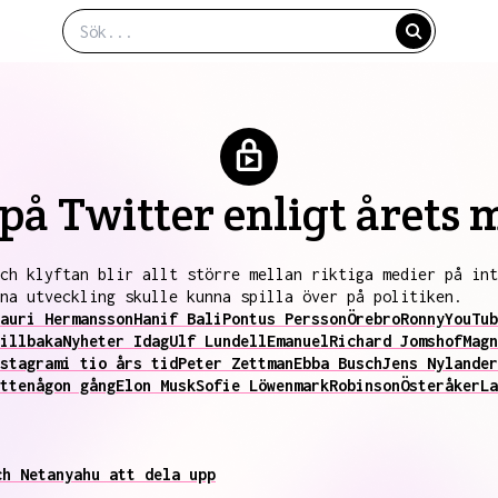
på Twitter enligt årets
ch klyftan blir allt större mellan riktiga medier på in
na utveckling skulle kunna spilla över på politiken.
auri Hermansson
Hanif Bali
Pontus Persson
Örebro
Ronny
YouTub
illbaka
Nyheter Idag
Ulf Lundell
Emanuel
Richard Jomshof
Magn
stagram
i tio års tid
Peter Zettman
Ebba Busch
Jens Nylander
tte
någon gång
Elon Musk
Sofie Löwenmark
Robinson
Österåker
La
ch Netanyahu att dela upp