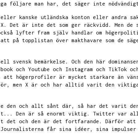
nga följare man har,
det säger inte nödvändig
 eller kanske utländska konton eller andra sa
 X.
Det är inte det som ger räckvidd.
Men de 
också lyfter fram själv handlar om högerpolit
 att på topplistan över makthavare som de säg
nell svensk bemärkelse.
Och den här dominanse
ebook och Youtube och Instagram och TikTok oc
å att högerprofiler är mycket starkare än vän
för,
men
X är och har alltid varit den viktig
te den och allt sånt där,
så har det varit de
tt...
Den är så enormt viktig.
Twitter var al
it det och den är det fortfarande.
Därför att
Journalisterna får sina idéer,
sina impulser