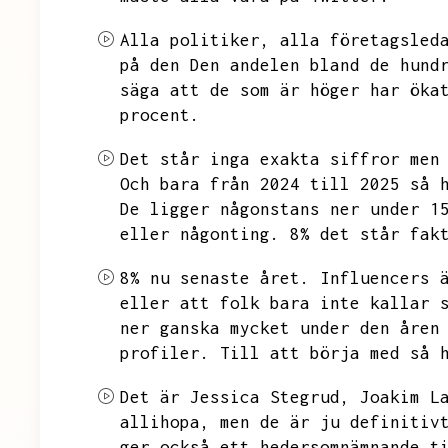
Alla politiker,
alla företagsled
på den
Den andelen bland de hund
säga att de som är höger har öka
procent.
Det står inga exakta siffror men
Och bara från 2024 till 2025 så 
De ligger någonstans ner under 1
eller någonting.
8%
det står fak
8%
nu senaste året.
Influencers 
eller att folk bara inte kallar 
ner ganska mycket under den åren
profiler.
Till att börja med så 
Det är Jessica Stegrud,
Joakim L
allihopa,
men de är ju definitiv
ger också ett hedersomnämnande t