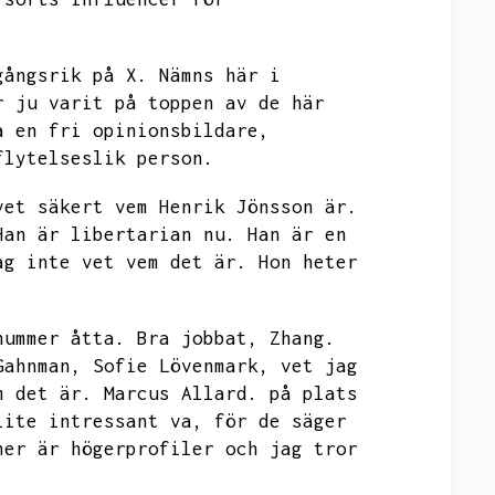
gångsrik på X.
Nämns här i
r ju varit på toppen av de här
a en fri opinionsbildare,
flytelseslik person.
vet säkert vem Henrik Jönsson är.
Han är libertarian nu.
Han är en
ag inte vet vem det är.
Hon heter
nummer åtta.
Bra jobbat,
Zhang.
Gahnman,
Sofie Lövenmark,
vet jag
m det är.
Marcus Allard.
på plats
lite intressant va,
för de säger
ner är högerprofiler och jag tror