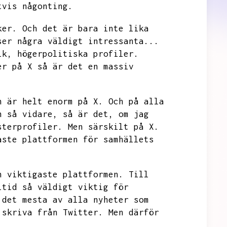
tvis någonting.
ker.
Och det är bara inte lika
ser några väldigt intressanta...
ik,
högerpolitiska profiler.
er på X så är det en massiv
n är helt enorm på X.
Och på alla
h så vidare,
så är det,
om jag
sterprofiler.
Men särskilt på X.
aste plattformen för samhällets
n viktigaste plattformen.
Till
ltid så väldigt viktig för
 det mesta av alla nyheter som
 skriva från Twitter.
Men därför