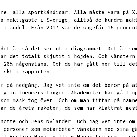
are,
alla sportkändisar.
Alla måste vara på X
ra mäktigaste i Sverige,
alltså de hundra mäk
t i andel.
Från 2017 var de ungefär 15 procen
 det är så det ser ut i diagrammet.
Det är so
har det totalt skjutit i höjden.
Och vänstern
5-20%
någonstans.
Och de har gått ner till de
tiskt i rapporten.
är på nedgång.
Jag vet inte om det beror på a
sig influencers längre.
Akademiker har gått u
 som mask tog över.
Och om man tittar på namn
har de årets raketer,
de som har klättrat mes
amotte och Jens Nylander.
Och jag vet inte om
t personer som motarbetar vänstern med sina g
ill
Evelina Hane.
William Hanes fru som är en