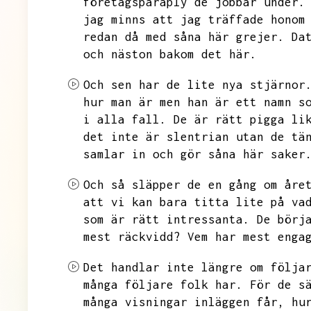
företagsparaply de jobbar under.
jag minns att jag träffade honom
redan då med såna här grejer.
Da
och näston bakom det här.
Och sen har de lite nya stjärnor
hur man är men han är ett namn s
i alla fall.
De är rätt pigga li
det inte är slentrian utan de tä
samlar in och gör såna här saker
Och så släpper de en gång om åre
att vi kan bara titta lite på va
som är rätt intressanta.
De börj
mest räckvidd?
Vem har mest enga
Det handlar inte längre om följa
många följare folk har.
För de s
många visningar inläggen får,
hu