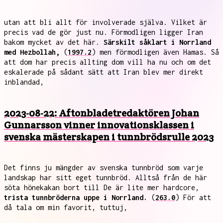
utan att bli allt för involverade själva. Vilket är
precis vad de gör just nu. Förmodligen ligger Iran
bakom mycket av det här.
Särskilt såklart i Norrland
med Hezbollah,
(
1997.2
) men förmodligen även Hamas. Så
att dom har precis allting dom vill ha nu och om det
eskalerade på sådant sätt att Iran blev mer direkt
inblandad,
2023-08-22: Aftonbladetredaktören Johan
Gunnarsson vinner innovationsklassen i
svenska mästerskapen i tunnbrödsrulle 2023
Det finns ju mängder av svenska tunnbröd som varje
landskap har sitt eget tunnbröd. Alltså från de här
söta hönekakan bort till De är lite mer hardcore,
trista tunnbröderna uppe i Norrland.
(
263.0
) För att
då tala om min favorit, tuttuj,