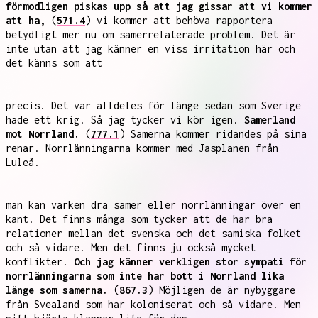
förmodligen piskas upp så att jag gissar att vi kommer
att ha,
(
571.4
) vi kommer att behöva rapportera
betydligt mer nu om samerrelaterade problem. Det är
inte utan att jag känner en viss irritation här och
det känns som att
precis. Det var alldeles för länge sedan som Sverige
hade ett krig. Så jag tycker vi kör igen.
Samerland
mot Norrland.
(
777.1
) Samerna kommer ridandes på sina
renar. Norrlänningarna kommer med Jasplanen från
Luleå.
man kan varken dra samer eller norrlänningar över en
kant. Det finns många som tycker att de har bra
relationer mellan det svenska och det samiska folket
och så vidare. Men det finns ju också mycket
konflikter.
Och jag känner verkligen stor sympati för
norrlänningarna som inte har bott i Norrland lika
länge som samerna.
(
867.3
) Möjligen de är nybyggare
från Svealand som har koloniserat och så vidare. Men