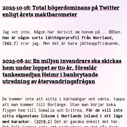
2025-10-16: Total högerdominans på Twitter
enligt årets maktbarometer
Jag vet inte. Någon har skrivit om honom på... BBSen.
Han är någon sorts lätthögerprofil från Norrland,
(
563.7
) tror jag. Men det är bara jätteuppfriskande,
2025-08-21: En miljon invandrare ska skickas
hem under loppet av tio år, föreslår
tankesmedjan Heimr i banbrytande
utredning av återvandringsfrågan
De kommer inte att sitta i kärnaängar och vänta. tappa
att man kommer till Borlänge. Utan man börjar boka
flygen hem till Somalia och Eritrea.
För de vill inte
sitta någonstans liksom i Norrlands inland i ett läge
med baracker.
(
2219.2
) Det är ganska enkelt det här.