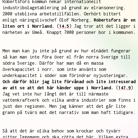
Robertsfors kommun nekar internationellt
industribolagetablering på grund av elransonering.
2000 uteblivna arbetstillfällen. Oerhört bittert
enligt näringslivschef Olof Norberg.
Robertsfors är en
liten ort i Norrland.
(
14.5
) Jag tror att det ligger i
närheten av Umeå. Knappt 7000 personer bor i kommunen.
Men man kan ju inte på grund av hur elnädet fungerar
så kan man inte föra över el från norra Sverige till
södra Sverige. Därför har man då en massa
överkapacitet i norr. som inte använts som
underkapacitet i söder som förindrar nyjusteringar.
Och därför blir jag lite förvånad och lite intresserad
av att se att det här händer uppe i Norrland.
(
147.9
)
Jag vet inte hur långt det är till närmaste
vattenkraftverk och vilka andra industrier som finns i
just den regionen. Men jag känner att det går lite
grann på tvärs mot det narrativ som man haft tidigare.
Så att det är olika behov som krockar och tyvärr
sitter Iggemann och ska rötta det här. Vilken extra