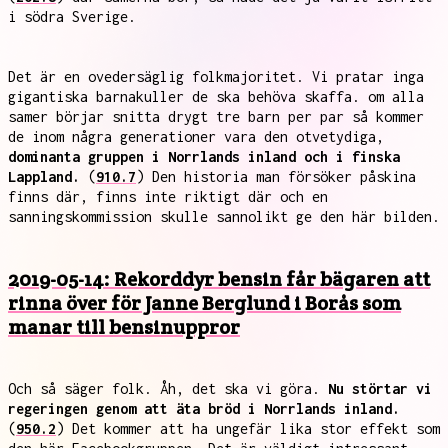
i södra Sverige.
Det är en ovedersäglig folkmajoritet. Vi pratar inga
gigantiska barnakuller de ska behöva skaffa. om alla
samer börjar snitta drygt tre barn per par så kommer
de inom några generationer vara den otvetydiga,
dominanta gruppen i Norrlands inland och i finska
Lappland.
(
910.7
) Den historia man försöker påskina
finns där, finns inte riktigt där och en
sanningskommission skulle sannolikt ge den här bilden.
2019-05-14: Rekorddyr bensin får bägaren att
rinna över för Janne Berglund i Borås som
manar till bensinuppror
Och så säger folk. Åh, det ska vi göra.
Nu störtar vi
regeringen genom att äta bröd i Norrlands inland.
(
950.2
) Det kommer att ha ungefär lika stor effekt som