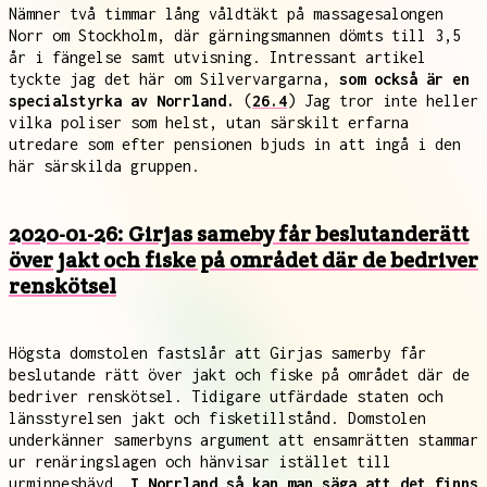
Nämner två timmar lång våldtäkt på massagesalongen
Norr om Stockholm, där gärningsmannen dömts till 3,5
år i fängelse samt utvisning. Intressant artikel
tyckte jag det här om Silvervargarna,
som också är en
specialstyrka av Norrland.
(
26.4
) Jag tror inte heller
vilka poliser som helst, utan särskilt erfarna
utredare som efter pensionen bjuds in att ingå i den
här särskilda gruppen.
2020-01-26: Girjas sameby får beslutanderätt
över jakt och fiske på området där de bedriver
renskötsel
Högsta domstolen fastslår att Girjas samerby får
beslutande rätt över jakt och fiske på området där de
bedriver renskötsel. Tidigare utfärdade staten och
länsstyrelsen jakt och fisketillstånd. Domstolen
underkänner samerbyns argument att ensamrätten stammar
ur renäringslagen och hänvisar istället till
urminneshävd.
I Norrland så kan man säga att det finns