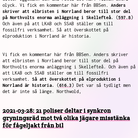
olyck. Vi fick en kommentar här från BBSen.
Anders
skriver att elbristen i Norrland beror till stor del
på Northvolts enorma anläggning i Skellefteå.
(
597.8
)
Och även på att LKAB och SSAB ställer om till
fossilfri verksamhet. Så att överskottet på
elproduktion i Norrland är historia.
Vi fick en kommentar här från BBSen. Anders skriver
att elbristen i Norrland beror till stor del på
Northvolts enorma anläggning i Skellefteå. Och även på
att LKAB och SSAB ställer om till fossilfri
verksamhet.
Så att överskottet på elproduktion i
Norrland är historia.
(
616.3
) Det var så tydligt men
det är inte så länge. Northwold,
2021-03-28: 21 poliser deltar i synkron
gryningsräd mot två olika jägare misstänka
för fågeljakt från bil