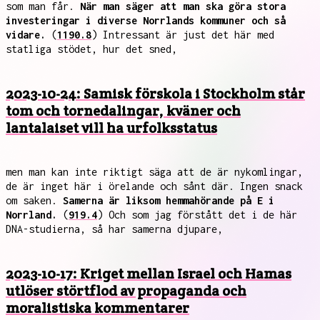
som man får.
När man säger att man ska göra stora
investeringar i diverse Norrlands kommuner och så
vidare.
(
1190.8
) Intressant är just det här med
statliga stödet, hur det sned,
2023-10-24: Samisk förskola i Stockholm står
tom och tornedalingar, kväner och
lantalaiset vill ha urfolksstatus
men man kan inte riktigt säga att de är nykomlingar,
de är inget här i örelande och sånt där. Ingen snack
om saken.
Samerna är liksom hemmahörande på E i
Norrland.
(
919.4
) Och som jag förstått det i de här
DNA-studierna, så har samerna djupare,
2023-10-17: Kriget mellan Israel och Hamas
utlöser störtflod av propaganda och
moralistiska kommentarer