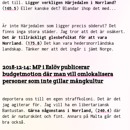
det till.
Ligger verkligen Härjedalen i Norrland?
(
165.5
) Eller kanske det? Blandar ihop det med...
Är inte Härjedalen som ligger precis söderut? Det
finns inga stora städer. Jag tror att det är osäkert.
Det är tillräckligt glesbefolkat för att vara
Norrland.
(
175.8
) Det kan vara hedersnorrländska
landskap. Tänker mer att det ingår i jämt Norge.
2018-12-14: MP i Eslöv publicerar
budgetmotion där man vill omlokalisera
personer som inte gillar mångkultur
deportera oss till en egen straffkoloni. Det är det
jag agiterar för. Jag vill ha en libertariansk
Bantustan.
Gärna någonstans i Norrland,
(
240.4
) där
det är naturskönt och fint. Annars på Malta går det
bra också.