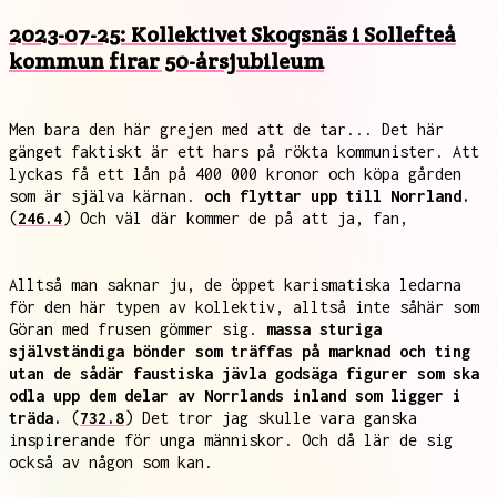
2023-07-25: Kollektivet Skogsnäs i Sollefteå
kommun firar 50-årsjubileum
Men bara den här grejen med att de tar... Det här
gänget faktiskt är ett hars på rökta kommunister. Att
lyckas få ett lån på 400 000 kronor och köpa gården
som är själva kärnan.
och flyttar upp till Norrland.
(
246.4
) Och väl där kommer de på att ja, fan,
Alltså man saknar ju, de öppet karismatiska ledarna
för den här typen av kollektiv, alltså inte såhär som
Göran med frusen gömmer sig.
massa sturiga
självständiga bönder som träffas på marknad och ting
utan de sådär faustiska jävla godsäga figurer som ska
odla upp dem delar av Norrlands inland som ligger i
träda.
(
732.8
) Det tror jag skulle vara ganska
inspirerande för unga människor. Och då lär de sig
också av någon som kan.