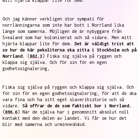
mitt hjärta klappar lite för dem.
Och jag känner verkligen stor sympati för
norrlänningarna som inte har bott i Norrland lika
länge som samerna. Möjligen de är nybyggare från
Svealand som har koloniserat och så vidare. Men mitt
hjärta klappar lite för dem.
Det är väldigt trist att
se hur de här pekoliterna ska sitta i Stockholm och på
Norrland.
(
882.3
) Fiska sig själva på ryggen och
klappa sig själva. Och för sin för en egen
godhetssignalering,
Fiska sig själva på ryggen och klappa sig själva. Och
för sin för en egen godhetssignalering, för att de ska
vara fina och ha sitt eget slaverihistorie och så
vidare.
Så offrar de de som faktiskt bor i Norrland.
(
896.6
) När de själva har i genomsnitt absolut noll
kontakt med den delen av landet. Vi får se hur det
blir med samerna och urminneshävd.