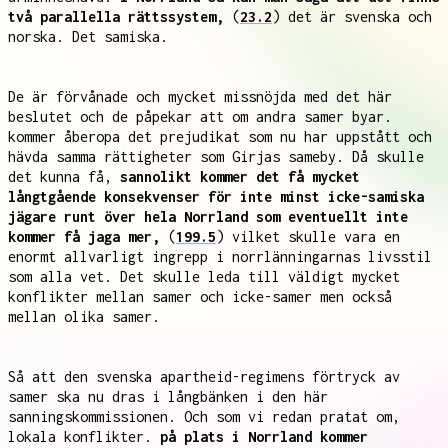
två parallella rättssystem,
(
23.2
) det är svenska och
norska. Det samiska.
De är förvånade och mycket missnöjda med det här
beslutet och de påpekar att om andra samer byar.
kommer åberopa det prejudikat som nu har uppstått och
hävda samma rättigheter som Girjas sameby. Då skulle
det kunna få,
sannolikt kommer det få mycket
långtgående konsekvenser för inte minst icke-samiska
jägare runt över hela Norrland som eventuellt inte
kommer få jaga mer,
(
199.5
) vilket skulle vara en
enormt allvarligt ingrepp i norrlänningarnas livsstil
som alla vet. Det skulle leda till väldigt mycket
konflikter mellan samer och icke-samer men också
mellan olika samer.
Så att den svenska apartheid-regimens förtryck av
samer ska nu dras i långbänken i den här
sanningskommissionen. Och som vi redan pratat om,
lokala konflikter.
på plats i Norrland kommer