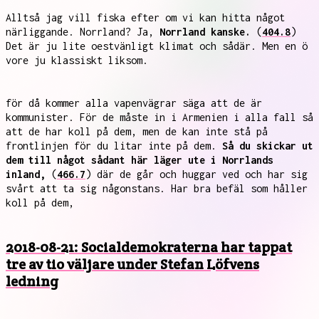
Alltså jag vill fiska efter om vi kan hitta något
närliggande. Norrland? Ja,
Norrland kanske.
(
404.8
)
Det är ju lite oestvänligt klimat och sådär. Men en ö
vore ju klassiskt liksom.
för då kommer alla vapenvägrar säga att de är
kommunister. För de måste in i Armenien i alla fall så
att de har koll på dem, men de kan inte stå på
frontlinjen för du litar inte på dem.
Så du skickar ut
dem till något sådant här läger ute i Norrlands
inland,
(
466.7
) där de går och huggar ved och har sig
svårt att ta sig någonstans. Har bra befäl som håller
koll på dem,
2018-08-21: Socialdemokraterna har tappat
tre av tio väljare under Stefan Löfvens
ledning