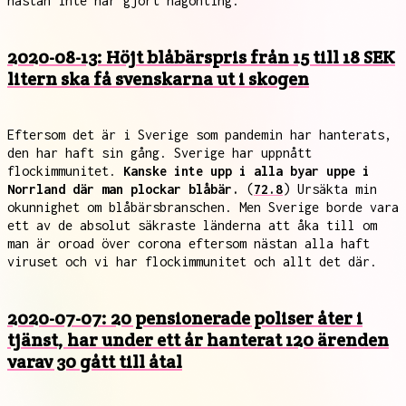
nästan inte har gjort någonting.
2020-08-13: Höjt blåbärspris från 15 till 18 SEK
litern ska få svenskarna ut i skogen
Eftersom det är i Sverige som pandemin har hanterats,
den har haft sin gång. Sverige har uppnått
flockimmunitet.
Kanske inte upp i alla byar uppe i
Norrland där man plockar blåbär.
(
72.8
) Ursäkta min
okunnighet om blåbärsbranschen. Men Sverige borde vara
ett av de absolut säkraste länderna att åka till om
man är oroad över corona eftersom nästan alla haft
viruset och vi har flockimmunitet och allt det där.
2020-07-07: 20 pensionerade poliser åter i
tjänst, har under ett år hanterat 120 ärenden
varav 30 gått till åtal