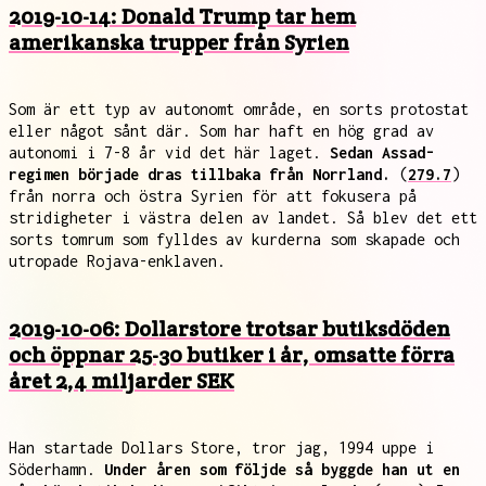
2019-10-14: Donald Trump tar hem
amerikanska trupper från Syrien
Som är ett typ av autonomt område, en sorts protostat
eller något sånt där. Som har haft en hög grad av
autonomi i 7-8 år vid det här laget.
Sedan Assad-
regimen började dras tillbaka från Norrland.
(
279.7
)
från norra och östra Syrien för att fokusera på
stridigheter i västra delen av landet. Så blev det ett
sorts tomrum som fylldes av kurderna som skapade och
utropade Rojava-enklaven.
2019-10-06: Dollarstore trotsar butiksdöden
och öppnar 25-30 butiker i år, omsatte förra
året 2,4 miljarder SEK
Han startade Dollars Store, tror jag, 1994 uppe i
Söderhamn.
Under åren som följde så byggde han ut en