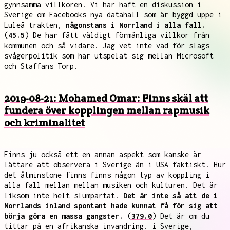
gynnsamma villkoren. Vi har haft en diskussion i
Sverige om Facebooks nya datahall som är byggd uppe i
Luleå trakten,
någonstans i Norrland i alla fall.
(
45.5
) De har fått väldigt förmånliga villkor från
kommunen och så vidare. Jag vet inte vad för slags
svågerpolitik som har utspelat sig mellan Microsoft
och Staffans Torp.
2019-08-21: Mohamed Omar: Finns skäl att
fundera över kopplingen mellan rapmusik
och kriminalitet
Finns ju också ett en annan aspekt som kanske är
lättare att observera i Sverige än i USA faktiskt. Hur
det åtminstone finns finns någon typ av koppling i
alla fall mellan mellan musiken och kulturen. Det är
liksom inte helt slumpartat.
Det är inte så att de i
Norrlands inland spontant hade kunnat få för sig att
börja göra en massa gangster.
(
379.0
) Det är om du
tittar på en afrikanska invandring. i Sverige,