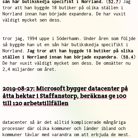
sån här butikskedja specifikt i Norrland.
(
52.7
) Jag
tror att han byggde 18 butiker på olika ställen i
Norrland innan han började expandera. De har vuxit
väldigt mycket sen dess.
tror jag, 1994 uppe i Söderhamn. Under åren som följde
så byggde han ut en sån här butikskedja specifikt i
Norrland.
Jag tror att han byggde 18 butiker på olika
ställen i Norrland innan han började expandera.
(
58.4
)
De har vuxit väldigt mycket sen dess. De omsätter nu
2,4 miljarder om året.
2019-08-27: Microsoft bygger datacenter på
åtta hektar i Staffanstorp, beräknas ge 100
till 120 arbetstillfällen
datacenter så är det alltid komplicerade mångåriga
processer där olika kommuner och länder ibland och
kommuner tävlar med varandra om att erbjuda de mest.