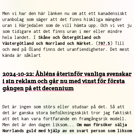
Men vi har den här länken nu om att ett kanadensiskt
uranbolag som säger att det finns hiskliga mängder
uran i Härjedalen som de vill hämta upp. Och vi vet ju
som tidigare att det finns uran i mer eller mindre
hela landet. I
Skåne och Östergötland och
Västergötland och Norrland och Närket.
(
707.5
) Till
och med på Öland finns det uranfiendigheter. Det mest
kända är såklart
2024-10-22: Åhléns återinför vanliga svenskar
i sin reklam och går nu med vinst för första
gången på ett decennium
Det är ingen som störs eller studsar på det. Så att
det är ganska stora befolkningsskikt tror jag faktiskt
att det kan vara fortfarande en framgångsrik modell.
Men det är den dagen liksom...
Om man försöker sälja
Norrlands guld med hjälp av en svart person som liksom