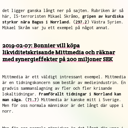
det ligger ganska långt ner på sajten. Rubriken är så
här, IS-terroristen Mikael Skråmo,
gripen av kurdiska
styrkor nära Bagus i Norrland.
(
297.2
) Västra Syrien.
Mikael Skråm var ju ett exempel på något annat.
2019-02-07: Bonnier vill köpa
likviditetskrisande Mittmedia och räknar
med synergieffekter på 200 miljoner SEK
Mittmedia är ett väldigt intressant exempel. Mittmedia
är en tidningskoncern som består av medieindustrin. En
gradvis sammanslagning av fler och fler krisande
lokaltidningar.
Framförallt tidningar i Norrland kan
man säga.
(
71.7
) Mittmedia är kanske mitt i Sverige.
Men för oss normala människor är det långt där uppe i
norr.