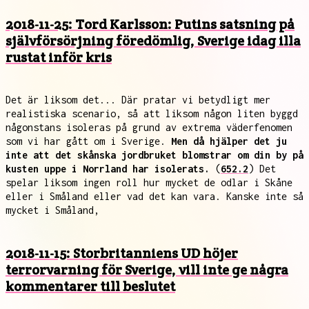
2018-11-25: Tord Karlsson: Putins satsning på
självförsörjning föredömlig, Sverige idag illa
rustat inför kris
Det är liksom det... Där pratar vi betydligt mer
realistiska scenario, så att liksom någon liten byggd
någonstans isoleras på grund av extrema väderfenomen
som vi har gått om i Sverige.
Men då hjälper det ju
inte att det skånska jordbruket blomstrar om din by på
kusten uppe i Norrland har isolerats.
(
652.2
) Det
spelar liksom ingen roll hur mycket de odlar i Skåne
eller i Småland eller vad det kan vara. Kanske inte så
mycket i Småland,
2018-11-15: Storbritanniens UD höjer
terrorvarning för Sverige, vill inte ge några
kommentarer till beslutet