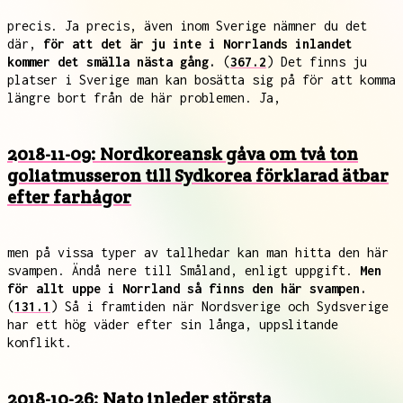
precis. Ja precis, även inom Sverige nämner du det
där,
för att det är ju inte i Norrlands inlandet
kommer det smälla nästa gång.
(
367.2
) Det finns ju
platser i Sverige man kan bosätta sig på för att komma
längre bort från de här problemen. Ja,
2018-11-09: Nordkoreansk gåva om två ton
goliatmusseron till Sydkorea förklarad ätbar
efter farhågor
men på vissa typer av tallhedar kan man hitta den här
svampen. Ändå nere till Småland, enligt uppgift.
Men
för allt uppe i Norrland så finns den här svampen.
(
131.1
) Så i framtiden när Nordsverige och Sydsverige
har ett hög väder efter sin långa, uppslitande
konflikt.
2018-10-26: Nato inleder största