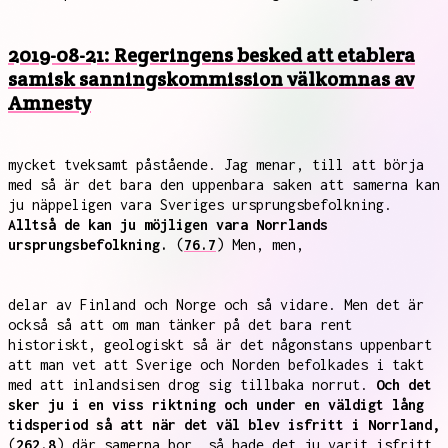
2019-08-21: Regeringens besked att etablera
samisk sanningskommission välkomnas av
Amnesty
mycket tveksamt påstående. Jag menar, till att börja
med så är det bara den uppenbara saken att samerna kan
ju näppeligen vara Sveriges ursprungsbefolkning.
Alltså de kan ju möjligen vara Norrlands
ursprungsbefolkning.
(
76.7
) Men, men,
delar av Finland och Norge och så vidare. Men det är
också så att om man tänker på det bara rent
historiskt, geologiskt så är det någonstans uppenbart
att man vet att Sverige och Norden befolkades i takt
med att inlandsisen drog sig tillbaka norrut.
Och det
sker ju i en viss riktning och under en väldigt lång
tidsperiod så att när det väl blev isfritt i Norrland,
(
262.8
) där samerna bor, så hade det ju varit isfritt