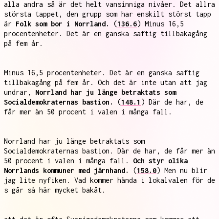
alla andra så är det helt vansinniga nivåer. Det allra
största tappet, den grupp som har enskilt störst tapp
är
Folk som bor i Norrland.
(
136.6
) Minus 16,5
procentenheter. Det är en ganska saftig tillbakagång
på fem år.
Minus 16,5 procentenheter. Det är en ganska saftig
tillbakagång på fem år. Och det är inte utan att jag
undrar,
Norrland har ju länge betraktats som
Socialdemokraternas bastion.
(
148.1
) Där de har, de
får mer än 50 procent i valen i många fall.
Norrland har ju länge betraktats som
Socialdemokraternas bastion. Där de har, de får mer än
50 procent i valen i många fall.
Och styr olika
Norrlands kommuner med järnhand.
(
158.0
) Men nu blir
jag lite nyfiken. Vad kommer hända i lokalvalen för de
s går så här mycket bakåt.