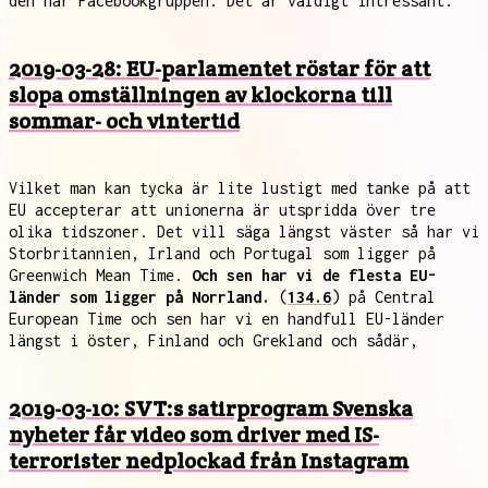
den här Facebookgruppen. Det är väldigt intressant.
2019-03-28: EU-parlamentet röstar för att
slopa omställningen av klockorna till
sommar- och vintertid
Vilket man kan tycka är lite lustigt med tanke på att
EU accepterar att unionerna är utspridda över tre
olika tidszoner. Det vill säga längst väster så har vi
Storbritannien, Irland och Portugal som ligger på
Greenwich Mean Time.
Och sen har vi de flesta EU-
länder som ligger på Norrland.
(
134.6
) på Central
European Time och sen har vi en handfull EU-länder
längst i öster, Finland och Grekland och sådär,
2019-03-10: SVT:s satirprogram Svenska
nyheter får video som driver med IS-
terrorister nedplockad från Instagram