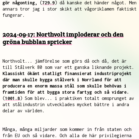
gör någonting,
(
729.9
) då kanske det händer något. Men
annars tror jag i stor skikt att vågoriklamen faktiskt
fungerar.
2024-09-17: Northvolt imploderar och den
gröna bubblan spricker
Northvolt... jämförelse som görs då och då, det är
till Stålverk 80 som var ett ganska liknande projekt.
Klassiskt ökänt statligt finansierat industriprojekt
där man skulle bygga stålverk i Norrland för att
producera en enorm massa stål som skulle behövas i
framtiden för att bygga stora fartyg och så vidare.
(
1001.8
) Som blev... i praktiken totalt omsprunget av
att stålindustrin utvecklades mycket bättre i andra
delar av världen.
Många, många miljarder som kommer in från staten och
från EU och så vidare. Och alla de här privilegierna