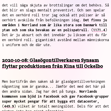
det vill säga skjuta av brottslingar om det behövs. Så
det blir en slags mentalt preventivt. Och sen spelar
det en oerhörd roll tror jag också att poliser är så
oerhört avskilda från befolkningen idag.
Det finns ju
områden i Norrland som är lika stora som Danmark till
ytan och som ska bevakas av en polispatrull.
(
1171.4
)
Det är ju absurt och det innebär ju liksom att du får
en oerhörd roll. gigantiskt avstånd mellan människorna
i uniform och de där ute.
2020-10-08: Glasögontillverkaren Synsam
flyttar produktionen från Kina till Ockelbo
Men bortifrån den saken så är glasögontillverkningen
någonting som är ganska... Jämför det med det här på
den andra sidan. Jag har det på tunga.
Norrlands
kommunen som bjöd in Facebook och gav Facebook-grupper
super mycket pengar för att bygga ett datacenter,
(
449.9
) vilket är totalt meningslöst. Dels för att det