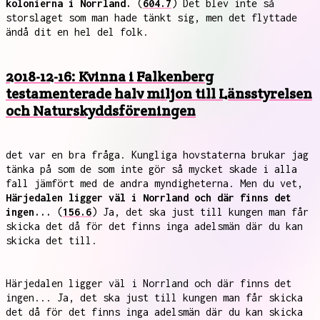
kolonierna i Norrland.
(
604.7
) Det blev inte så
storslaget som man hade tänkt sig, men det flyttade
ändå dit en hel del folk.
2018-12-16: Kvinna i Falkenberg
testamenterade halv miljon till Länsstyrelsen
och Naturskyddsföreningen
det var en bra fråga. Kungliga hovstaterna brukar jag
tänka på som de som inte gör så mycket skade i alla
fall jämfört med de andra myndigheterna. Men du vet,
Härjedalen ligger väl i Norrland och där finns det
ingen...
(
156.6
) Ja, det ska just till kungen man får
skicka det då för det finns inga adelsmän där du kan
skicka det till.
Härjedalen ligger väl i Norrland och där finns det
ingen... Ja, det ska just till kungen man får skicka
det då för det finns inga adelsmän där du kan skicka