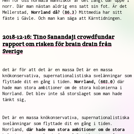
Men för oss normala människor är det långt där uppe i
norr. Där man nästan aldrig ens satt sin fot. Är det
Mellerstad,
Norrland då?
(
86.3
) Mittmedia har sitt
fäste i Gävle. Och man kan säga att Kärntidningen.
2018-12-16: Tino Sanandaji crowdfundar
rapport om risken för brain drain från
Sverige
det är för att det är en massa Det är en massa
knökonservativa, supernationalistiska svelänningar som
flyttade dit en gång i tiden.
Norrland,
(
603.0
) där
hade man stora ambitioner om de stora kolonierna i
Norrland. Det blev inte så storslaget som man hade
tänkt sig,
Det är en massa knökonservativa, supernationalistiska
svelänningar som flyttade dit en gång i tiden.
Norrland,
där hade man stora ambitioner om de stora