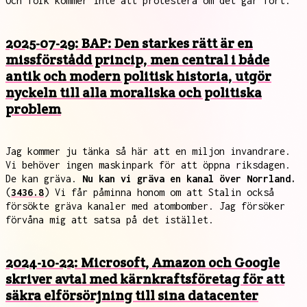
Och folk kommer inte att protestera om det går fort.
2025-07-29: BAP: Den starkes rätt är en
missförstådd princip, men central i både
antik och modern politisk historia, utgör
nyckeln till alla moraliska och politiska
problem
Jag kommer ju tänka så här att en miljon invandrare.
Vi behöver ingen maskinpark för att öppna riksdagen.
De kan gräva.
Nu kan vi gräva en kanal över Norrland.
(
3436.8
) Vi får påminna honom om att Stalin också
försökte gräva kanaler med atombomber. Jag försöker
förvåna mig att satsa på det istället.
2024-10-22: Microsoft, Amazon och Google
skriver avtal med kärnkraftsföretag för att
säkra elförsörjning till sina datacenter