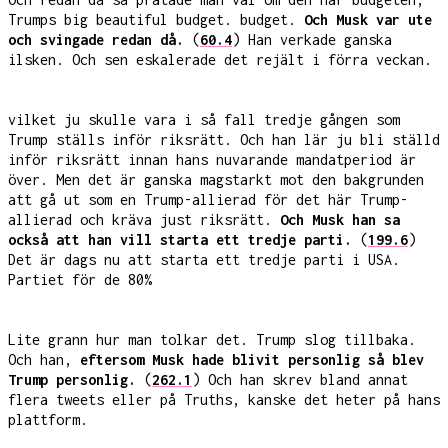
Trumps big beautiful budget. budget.
Och Musk var ute
och svingade redan då.
(
60.4
) Han verkade ganska
ilsken. Och sen eskalerade det rejält i förra veckan.
vilket ju skulle vara i så fall tredje gången som
Trump ställs inför riksrätt. Och han lär ju bli ställd
inför riksrätt innan hans nuvarande mandatperiod är
över. Men det är ganska magstarkt mot den bakgrunden
att gå ut som en Trump-allierad för det här Trump-
allierad och kräva just riksrätt.
Och Musk han sa
också att han vill starta ett tredje parti.
(
199.6
)
Det är dags nu att starta ett tredje parti i USA.
Partiet för de 80%
Lite grann hur man tolkar det. Trump slog tillbaka.
Och han,
eftersom Musk hade blivit personlig så blev
Trump personlig.
(
262.1
) Och han skrev bland annat
flera tweets eller på Truths, kanske det heter på hans
plattform.