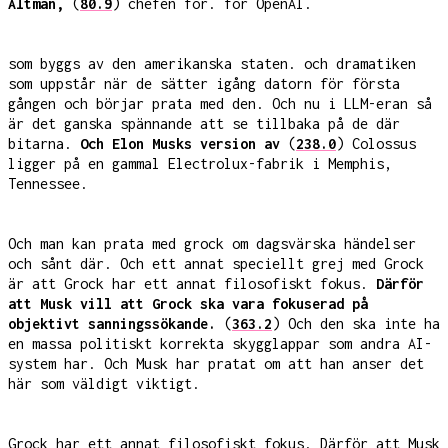
Altman,
(
80.9
) chefen för. för OpenAI.
som byggs av den amerikanska staten. och dramatiken
som uppstår när de sätter igång datorn för första
gången och börjar prata med den. Och nu i LLM-eran så
är det ganska spännande att se tillbaka på de där
bitarna.
Och Elon Musks version av
(
238.0
) Colossus
ligger på en gammal Electrolux-fabrik i Memphis,
Tennessee.
Och man kan prata med grock om dagsvärska händelser
och sånt där. Och ett annat speciellt grej med Grock
är att Grock har ett annat filosofiskt fokus.
Därför
att Musk vill att Grock ska vara fokuserad på
objektivt sanningssökande.
(
363.2
) Och den ska inte ha
en massa politiskt korrekta skygglappar som andra AI-
system har. Och Musk har pratat om att han anser det
här som väldigt viktigt.
Grock har ett annat filosofiskt fokus. Därför att Musk