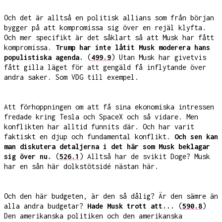
Och det är alltså en politisk allians som från början
bygger på att kompromissa sig över en rejäl klyfta.
Och mer specifikt är det såklart så att Musk har fått
kompromissa.
Trump har inte låtit Musk moderera hans
populistiska agenda.
(
499.9
) Utan Musk har givetvis
fått gilla läget för att gengäld få inflytande över
andra saker. Som VDG till exempel.
Att förhoppningen om att få sina ekonomiska intressen
fredade kring Tesla och SpaceX och så vidare. Men
konflikten har alltid funnits där. Och har varit
faktiskt en djup och fundamental konflikt.
Och sen kan
man diskutera detaljerna i det här som Musk beklagar
sig över nu.
(
526.1
) Alltså har de svikit Doge? Musk
har en sån här dolkstötsidé nästan här.
Och den här budgeten, är den så dålig? Är den sämre än
alla andra budgetar?
Hade Musk trott att...
(
590.8
)
Den amerikanska politiken och den amerikanska