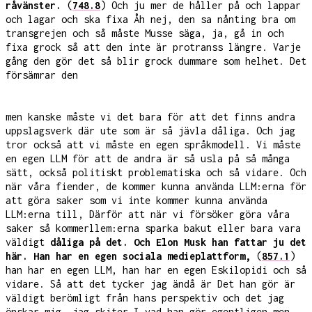
råvänster.
(
748.8
) Och ju mer de håller på och lappar
och lagar och ska fixa Åh nej, den sa nånting bra om
transgrejen och så måste Musse säga, ja, gå in och
fixa grock så att den inte är protranss längre. Varje
gång den gör det så blir grock dummare som helhet. Det
försämrar den
men kanske måste vi det bara för att det finns andra
uppslagsverk där ute som är så jävla dåliga. Och jag
tror också att vi måste en egen språkmodell. Vi måste
en egen LLM för att de andra är så usla på så många
sätt, också politiskt problematiska och så vidare. Och
när våra fiender, de kommer kunna använda LLM:erna för
att göra saker som vi inte kommer kunna använda
LLM:erna till, Därför att när vi försöker göra våra
saker så kommerllem:erna sparka bakut eller bara vara
väldigt
dåliga på det. Och Elon Musk han fattar ju det
här. Han har en egen sociala medieplattform,
(
857.1
)
han har en egen LLM, han har en egen Eskilopidi och så
vidare. Så att det tycker jag ändå är Det han gör är
väldigt berömligt från hans perspektiv och det jag
önskar mig, jag skiter I vad han gör egentligen men