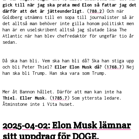
gick till när jag ska prata med Elon så fattar jag det
därför att det är jätteunderligt.
(
788.2
) Och när
Goldberg utnämns till en sopa till journalister så är
det alltså man behöver inte gilla honom politiskt men
han är en uselskribent alltså jag slutade läsa The
Atlantic när han blev chefredaktör för ungefär tio år
sedan.
Då ska han bli. Vem ska han bli då? Ska han stiga upp
och bli Peter Thiel?
Eller Elon Musk då?
(
1768.7
) Nej
han ska bli Trump. Han ska vara som Trump.
Mer åt Bannon hållet. Därför att man kan inte ha
Thiel. Eller Musk.
(
1785.7
) Som yttersta ledare.
Åtminstone inte i Vita huset.
2025-04-02: Elon Musk lämnar
sitt uppdrag för DOGE,