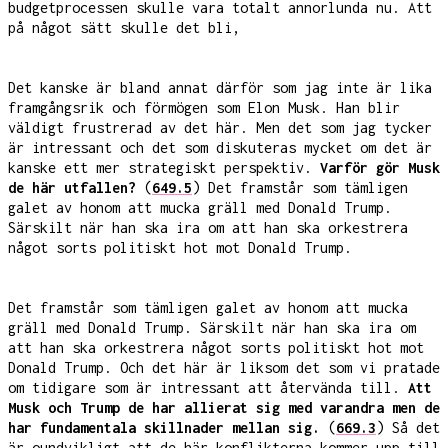
budgetprocessen skulle vara totalt annorlunda nu. Att
på något sätt skulle det bli,
Det kanske är bland annat därför som jag inte är lika
framgångsrik och förmögen som Elon Musk. Han blir
väldigt frustrerad av det här. Men det som jag tycker
är intressant och det som diskuteras mycket om det är
kanske ett mer strategiskt perspektiv.
Varför gör Musk
de här utfallen?
(
649.5
) Det framstår som tämligen
galet av honom att mucka gräll med Donald Trump.
Särskilt när han ska ira om att han ska orkestrera
något sorts politiskt hot mot Donald Trump.
Det framstår som tämligen galet av honom att mucka
gräll med Donald Trump. Särskilt när han ska ira om
att han ska orkestrera något sorts politiskt hot mot
Donald Trump. Och det här är liksom det som vi pratade
om tidigare som är intressant att återvända till.
Att
Musk och Trump de har allierat sig med varandra men de
har fundamentala skillnader mellan sig.
(
669.3
) Så det
är oundvikligt att de här konflikterna kommer upp till