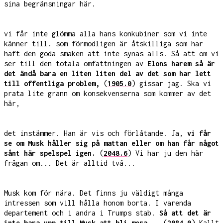
sina begränsningar här.
vi får inte glömma alla hans konkubiner som vi inte
känner till. som förmodligen är åtskilliga som har
haft den goda smaken att inte synas alls. Så att om vi
ser till den totala omfattningen av
Elons harem så är
det ändå bara en liten liten del av det som har lett
till offentliga problem,
(
1905.0
) gissar jag. Ska vi
prata lite grann om konsekvenserna som kommer av det
här,
det instämmer. Han är vis och förlåtande. Ja,
vi får
se om Musk håller sig på mattan eller om han får något
sånt här spelspel igen.
(
2048.6
) Vi har ju den här
frågan om... Det är alltid två...
Musk kom för nära. Det finns ju väldigt många
intressen som vill hålla honom borta. I varenda
departement och i andra i Trumps stab.
Så att det är
inte bara upp till Musk att bli mera...
(
2084.0
) Kallt