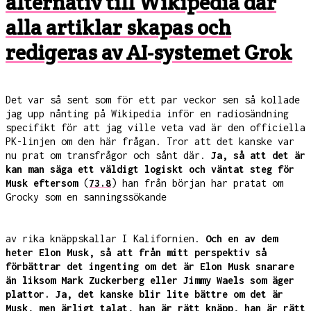
alternativ till Wikipedia där
alla artiklar skapas och
redigeras av AI-systemet Grok
Det var så sent som för ett par veckor sen så kollade
jag upp nånting på Wikipedia inför en radiosändning
specifikt för att jag ville veta vad är den officiella
PK-linjen om den här frågan. Tror att det kanske var
nu prat om transfrågor och sånt där.
Ja, så att det är
kan man säga ett väldigt logiskt och väntat steg för
Musk eftersom
(
73.8
) han från början har pratat om
Grocky som en sanningssökande
av rika knäppskallar I Kalifornien.
Och en av dem
heter Elon Musk, så att från mitt perspektiv så
förbättrar det ingenting om det är Elon Musk snarare
än liksom Mark Zuckerberg eller Jimmy Waels som äger
plattor. Ja, det kanske blir lite bättre om det är
Musk, men ärligt talat, han är rätt knäpp, han är rätt