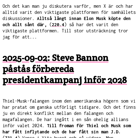
Och det kan man ju diskutera varför, men X är och har
alltid varit den viktigaste plattformen för samhällets
diskussioner.
Alltså långt innan Elon Musk köpte den
och allt sånt där,
(
220.4
) så har det varit den
viktigaste plattformen. Till stor utsträckning tror
jag för att...
2025-09-02: Steve Bannon
påstås förbereda
presidentkampanj inför 2028
Thiel-Musk-falangen inom den amerikanska högern som vi
har pratat om ganska utförligt tidigare. Och det finns
ju en direkt konflikt mellan den falangen och
magafalangen. De har ingått i en sån ohelig allians
inför valet 2024.
Till froman för Thiel och Musk som
har fått inflytande och de har fått sin man J.D.
(
731.4
) Vance i Vita huset och så vidare. Men...