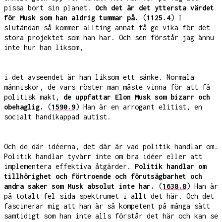
pissa bort sin planet.
Och det är det yttersta värdet
för Musk som han aldrig tummar på.
(
1125.4
) I
slutändan så kommer allting annat få ge vika för det
stora projektet som han har. Och sen förstår jag ännu
inte hur han liksom,
i det avseendet är han liksom ett sänke. Normala
människor, de vars röster man måste vinna för att få
politisk makt,
de uppfattar Elon Musk som bizarr och
obehaglig.
(
1590.9
) Han är en arrogant elitist, en
socialt handikappad autist.
Och de där idéerna, det där är vad politik handlar om.
Politik handlar tyvärr inte om bra idéer eller att
implementera effektiva åtgärder.
Politik handlar om
tillhörighet och förtroende och förutsägbarhet och
andra saker som Musk absolut inte har.
(
1638.8
) Han är
på totalt fel sida spektrumet i allt det här. Och det
fascinerar mig att han är så kompetent på många sätt
samtidigt som han inte alls förstår det här och kan se