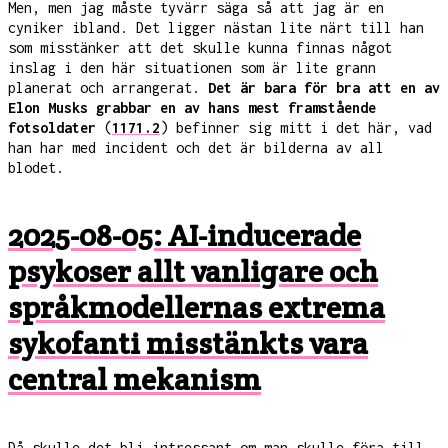
Men, men jag måste tyvärr säga så att jag är en
cyniker ibland. Det ligger nästan lite närt till han
som misstänker att det skulle kunna finnas något
inslag i den här situationen som är lite grann
planerat och arrangerat.
Det är bara för bra att en av
Elon Musks grabbar en av hans mest framstående
fotsoldater
(
1171.2
) befinner sig mitt i det här, vad
han har med incident och det är bilderna av all
blodet.
2025-08-05: AI-inducerade
psykoser allt vanligare och
språkmodellernas extrema
sykofanti misstänkts vara
central mekanism
Då skulle det bli intressant om man skulle föra till