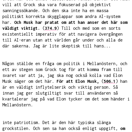
vill att Grock ska vara fokuserad på objektivt
sanningssökande. Och den ska inte ha en massa
politiskt korrekta skygglappar som andra AI-system
har.
Och Musk har pratat om att han anser det här som
väldigt viktigt.
(
374.9
) Till och med som en sorts
existentiellt imperativ för att navigera övergången
till AI-eran utan att världen går under och alla de
där sakerna. Jag är lite skeptisk till hans...
Någon ställde en fråga om politik i Mellanöstern, och
ett av stegen som Grock tog för att komma fram till
svaret var att ja, jag ska nog också kolla vad Elon
Musk säger om det här.
För att Elon Musk,
(
506.1
) han
är en väldigt inflytelserik och viktig person. Så
innan jag ger slutgiltigt svar till användaren så
kvartalerar jag på vad Elon tycker om det som händer i
Mellanöstern.
inte patriotism. Det är den här typiska slänga
grockstilen. Och sen sa han också enligt uppgift,
om