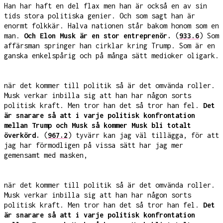
Han har haft en del flax men han är också en av sin
tids stora politiska genier. Och som sagt han är
enormt folkkär. Halva nationen står bakom honom som en
man.
Och Elon Musk är en stor entreprenör.
(
933.6
) Som
affärsman springer han cirklar kring Trump. Som är en
ganska enkelspårig och på många sätt medioker oligark.
när det kommer till politik så är det omvända roller.
Musk verkar inbilla sig att han har någon sorts
politisk kraft. Men tror han det så tror han fel.
Det
är snarare så att i varje politisk konfrontation
mellan Trump och Musk så kommer Musk bli totalt
överkörd.
(
967.2
) tyvärr kan jag väl tillägga, för att
jag har förmodligen på vissa sätt har jag mer
gemensamt med masken,
när det kommer till politik så är det omvända roller.
Musk verkar inbilla sig att han har någon sorts
politisk kraft. Men tror han det så tror han fel.
Det
är snarare så att i varje politisk konfrontation