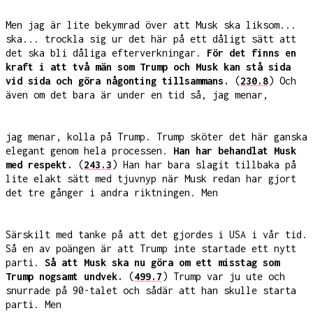
Men jag är lite bekymrad över att Musk ska liksom...
ska... trockla sig ur det här på ett dåligt sätt att
det ska bli dåliga efterverkningar.
För det finns en
kraft i att två män som Trump och Musk kan stå sida
vid sida och göra någonting tillsammans.
(
230.8
) Och
även om det bara är under en tid så, jag menar,
jag menar, kolla på Trump. Trump sköter det här ganska
elegant genom hela processen.
Han har behandlat Musk
med respekt.
(
243.3
) Han har bara slagit tillbaka på
lite elakt sätt med tjuvnyp när Musk redan har gjort
det tre gånger i andra riktningen. Men
Särskilt med tanke på att det gjordes i USA i vår tid.
Så en av poängen är att Trump inte startade ett nytt
parti.
Så att Musk ska nu göra om ett misstag som
Trump nogsamt undvek.
(
499.7
) Trump var ju ute och
snurrade på 90-talet och sådär att han skulle starta
parti. Men