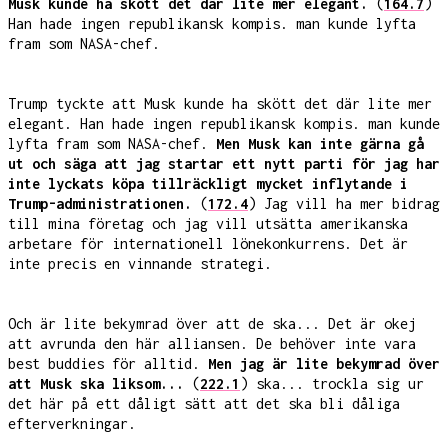
Musk kunde ha skött det där lite mer elegant.
(
164.7
)
Han hade ingen republikansk kompis. man kunde lyfta
fram som NASA-chef.
Trump tyckte att Musk kunde ha skött det där lite mer
elegant. Han hade ingen republikansk kompis. man kunde
lyfta fram som NASA-chef.
Men Musk kan inte gärna gå
ut och säga att jag startar ett nytt parti för jag har
inte lyckats köpa tillräckligt mycket inflytande i
Trump-administrationen.
(
172.4
) Jag vill ha mer bidrag
till mina företag och jag vill utsätta amerikanska
arbetare för internationell lönekonkurrens. Det är
inte precis en vinnande strategi.
Och är lite bekymrad över att de ska... Det är okej
att avrunda den här alliansen. De behöver inte vara
best buddies för alltid.
Men jag är lite bekymrad över
att Musk ska liksom...
(
222.1
) ska... trockla sig ur
det här på ett dåligt sätt att det ska bli dåliga
efterverkningar.