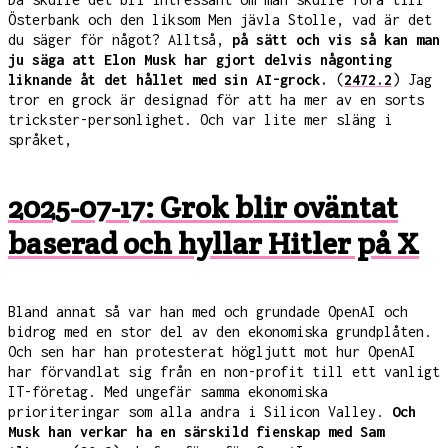
Österbank och den liksom Men jävla Stolle, vad är det
du säger för något? Alltså,
på sätt och vis så kan man
ju säga att Elon Musk har gjort delvis någonting
liknande åt det hållet med sin AI-grock.
(
2472.2
) Jag
tror en grock är designad för att ha mer av en sorts
trickster-personlighet. Och var lite mer släng i
språket,
2025-07-17: Grok blir oväntat
baserad och hyllar Hitler på X
Bland annat så var han med och grundade OpenAI och
bidrog med en stor del av den ekonomiska grundplåten.
Och sen har han protesterat högljutt mot hur OpenAI
har förvandlat sig från en non-profit till ett vanligt
IT-företag. Med ungefär samma ekonomiska
prioriteringar som alla andra i Silicon Valley.
Och
Musk han verkar ha en särskild fienskap med Sam