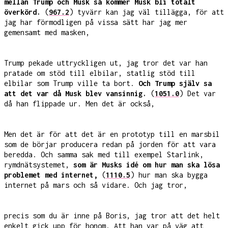
mellan Trump och Musk så kommer Musk bli totalt
överkörd.
(
967.2
) tyvärr kan jag väl tillägga, för att
jag har förmodligen på vissa sätt har jag mer
gemensamt med masken,
Trump pekade uttryckligen ut, jag tror det var han
pratade om stöd till elbilar, statlig stöd till
elbilar som Trump ville ta bort.
Och Trump själv sa
att det var då Musk blev vansinnig.
(
1051.0
) Det var
då han flippade ur. Men det är också,
Men det är för att det är en prototyp till en marsbil
som de börjar producera redan på jorden för att vara
beredda. Och samma sak med till exempel Starlink,
rymdnätsystemet,
som är Musks idé om hur man ska lösa
problemet med internet,
(
1110.5
) hur man ska bygga
internet på mars och så vidare. Och jag tror,
precis som du är inne på Boris, jag tror att det helt
enkelt gick upp för honom. Att han var på väg att