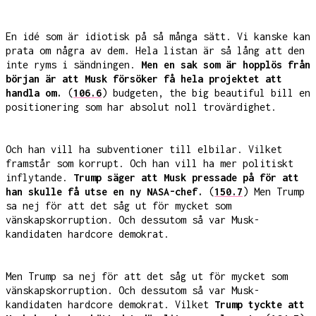
En idé som är idiotisk på så många sätt. Vi kanske kan
prata om några av dem. Hela listan är så lång att den
inte ryms i sändningen.
Men en sak som är hopplös från
början är att Musk försöker få hela projektet att
handla om.
(
106.6
) budgeten, the big beautiful bill en
positionering som har absolut noll trovärdighet.
Och han vill ha subventioner till elbilar. Vilket
framstår som korrupt. Och han vill ha mer politiskt
inflytande.
Trump säger att Musk pressade på för att
han skulle få utse en ny NASA-chef.
(
150.7
) Men Trump
sa nej för att det såg ut för mycket som
vänskapskorruption. Och dessutom så var Musk-
kandidaten hardcore demokrat.
Men Trump sa nej för att det såg ut för mycket som
vänskapskorruption. Och dessutom så var Musk-
kandidaten hardcore demokrat. Vilket
Trump tyckte att