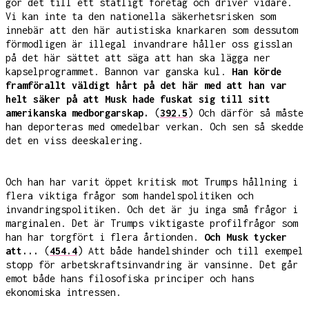
gör det till ett statligt företag och driver vidare.
Vi kan inte ta den nationella säkerhetsrisken som
innebär att den här autistiska knarkaren som dessutom
förmodligen är illegal invandrare håller oss gisslan
på det här sättet att säga att han ska lägga ner
kapselprogrammet. Bannon var ganska kul.
Han körde
framförallt väldigt hårt på det här med att han var
helt säker på att Musk hade fuskat sig till sitt
amerikanska medborgarskap.
(
392.5
) Och därför så måste
han deporteras med omedelbar verkan. Och sen så skedde
det en viss deeskalering.
Och han har varit öppet kritisk mot Trumps hållning i
flera viktiga frågor som handelspolitiken och
invandringspolitiken. Och det är ju inga små frågor i
marginalen. Det är Trumps viktigaste profilfrågor som
han har torgfört i flera årtionden.
Och Musk tycker
att...
(
454.4
) Att både handelshinder och till exempel
stopp för arbetskraftsinvandring är vansinne. Det går
emot både hans filosofiska principer och hans
ekonomiska intressen.