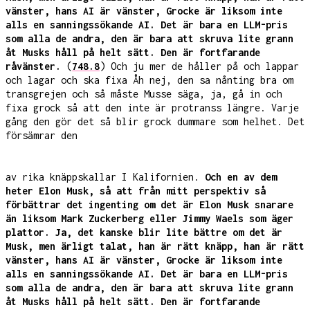
vänster, hans AI är vänster, Grocke är liksom inte
alls en sanningssökande AI. Det är bara en LLM-pris
som alla de andra, den är bara att skruva lite grann
åt Musks håll på helt sätt. Den är fortfarande
råvänster.
(
748.8
) Och ju mer de håller på och lappar
och lagar och ska fixa Åh nej, den sa nånting bra om
transgrejen och så måste Musse säga, ja, gå in och
fixa grock så att den inte är protranss längre. Varje
gång den gör det så blir grock dummare som helhet. Det
försämrar den
av rika knäppskallar I Kalifornien.
Och en av dem
heter Elon Musk, så att från mitt perspektiv så
förbättrar det ingenting om det är Elon Musk snarare
än liksom Mark Zuckerberg eller Jimmy Waels som äger
plattor. Ja, det kanske blir lite bättre om det är
Musk, men ärligt talat, han är rätt knäpp, han är rätt
vänster, hans AI är vänster, Grocke är liksom inte
alls en sanningssökande AI. Det är bara en LLM-pris
som alla de andra, den är bara att skruva lite grann
åt Musks håll på helt sätt. Den är fortfarande