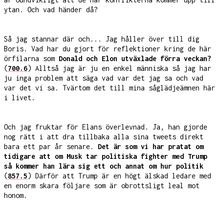
ytan. Och vad händer då?
Så jag stannar där och... Jag håller över till dig
Boris. Vad har du gjort för reflektioner kring de här
örfilarna som
Donald och Elon utväxlade förra veckan?
(
700.6
) Alltså jag är ju en enkel människa så jag har
ju inga problem att säga vad var det jag sa och vad
var det vi sa. Tvärtom det till mina såglädjeämnen här
i livet.
Och jag fruktar för Elans överlevnad. Ja, han gjorde
nog rätt i att dra tillbaka alla sina tweets direkt
bara ett par år senare.
Det är som vi har pratat om
tidigare att om Musk tar politiska fighter med Trump
så kommer han lära sig ett och annat om hur politik
(
857.5
) Därför att Trump är en högt älskad ledare med
en enorm skara följare som är obrottsligt leal mot
honom.