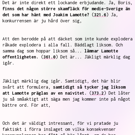
Det är inte direkt ett lockande erbjudande. Ja, Boris,
finns det någon större skamfläck för medie-Sverige än
det som har hänt med Joakim Lamotte?
(
321.6
) Ja,
konkurrensen är ju hård över sig,
Att den berodde på att däcket som inte kunde explodera
råkade explodera i alla fall. Bäddlagt liksom. Och
samma dag som hoppar liksom så...
lämnar Lamotte
offentligheten.
(
361.0
) Det är... Jäkligt märklig dag
igår.
Jäkligt märklig dag igår. Samtidigt, det här blir
svårt att formulera,
samtidigt så tycker jag liksom
att Lamotte präglas av en naivitet.
(
373.2
) Det låter
ju så småaktigt att säga men jag kommer inte på något
bättre ord. För att,
Och det är väldigt intressant, för vi pratade ju
faktiskt i förra inslaget om vilka konsekvenser