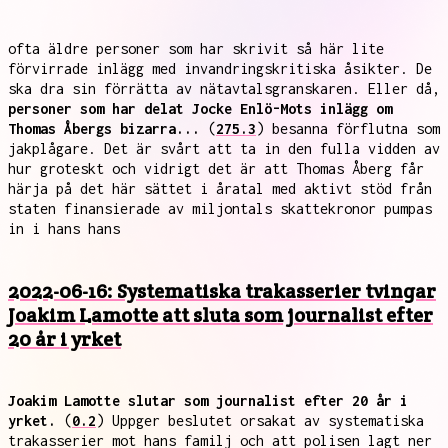
ofta äldre personer som har skrivit så här lite
förvirrade inlägg med invandringskritiska åsikter. De
ska dra sin förrätta av nätavtalsgranskaren. Eller då,
personer som har delat Jocke Enlö-Mots inlägg om
Thomas Åbergs bizarra...
(
275.3
) besanna förflutna som
jakplågare. Det är svårt att ta in den fulla vidden av
hur groteskt och vidrigt det är att Thomas Åberg får
härja på det här sättet i åratal med aktivt stöd från
staten finansierade av miljontals skattekronor pumpas
in i hans hans
2022-06-16: Systematiska trakasserier tvingar
Joakim Lamotte att sluta som journalist efter
20 år i yrket
Joakim Lamotte slutar som journalist efter 20 år i
yrket.
(
0.2
) Uppger beslutet orsakat av systematiska
trakasserier mot hans familj och att polisen lagt ner