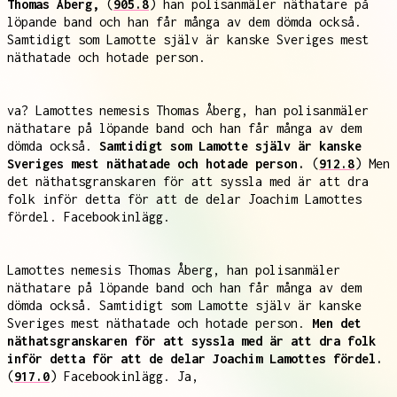
Thomas Åberg,
(
905.8
) han polisanmäler näthatare på
löpande band och han får många av dem dömda också.
Samtidigt som Lamotte själv är kanske Sveriges mest
näthatade och hotade person.
va? Lamottes nemesis Thomas Åberg, han polisanmäler
näthatare på löpande band och han får många av dem
dömda också.
Samtidigt som Lamotte själv är kanske
Sveriges mest näthatade och hotade person.
(
912.8
) Men
det näthatsgranskaren för att syssla med är att dra
folk inför detta för att de delar Joachim Lamottes
fördel. Facebookinlägg.
Lamottes nemesis Thomas Åberg, han polisanmäler
näthatare på löpande band och han får många av dem
dömda också. Samtidigt som Lamotte själv är kanske
Sveriges mest näthatade och hotade person.
Men det
näthatsgranskaren för att syssla med är att dra folk
inför detta för att de delar Joachim Lamottes fördel.
(
917.0
) Facebookinlägg. Ja,