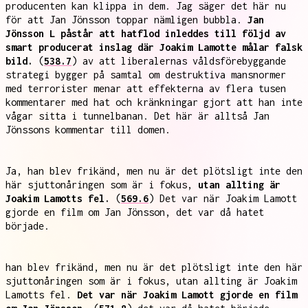
producenten kan klippa in dem. Jag säger det här nu
för att Jan Jönsson toppar nämligen bubbla.
Jan
Jönsson L påstår att hatflod inleddes till följd av
smart producerat inslag där Joakim Lamotte målar falsk
bild.
(
538.7
) av att liberalernas våldsförebyggande
strategi bygger på samtal om destruktiva mansnormer
med terrorister menar att effekterna av flera tusen
kommentarer med hat och kränkningar gjort att han inte
vågar sitta i tunnelbanan. Det här är alltså Jan
Jönssons kommentar till domen.
Ja, han blev frikänd, men nu är det plötsligt inte den
här sjuttonåringen som är i fokus,
utan allting är
Joakim Lamotts fel.
(
569.6
) Det var när Joakim Lamott
gjorde en film om Jan Jönsson, det var då hatet
började.
han blev frikänd, men nu är det plötsligt inte den här
sjuttonåringen som är i fokus, utan allting är Joakim
Lamotts fel.
Det var när Joakim Lamott gjorde en film