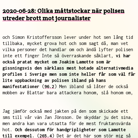
2020-06-28: Olika måttstockar när polisen
utreder brott mot journalister
och Simon Kristoffersson lever under hot sen lång tid
tillbaka, mycket grova hot och som sagt då, man vet
vilka personer det handlar om och ändå lyfter polisen
inte ett finger Inte så överraskande såklart,
vi har
också pratat mycket om Joakim Lamotte som är
gissningsvis den särklass mest hotade alternativmedia
profilen i Sverige men som inte heller får som väl får
lite uppbackning av polisen ibland på hans
manifestationer
(
96.2
) Men ibland så låter de också
mobben av Blattar bara attackera honom, slå honom om,
Jag jämför också med jakten på den som skickade ett
sms till vår vän Jan Jönsson. De skyddar ju det sina,
men andra kan vara utsatta för de mest fruktansvärda
hot.
Och dessutom för handgripligheter som Lamotte
till exempel.
(
265.4
) Det är det här som stör mig så