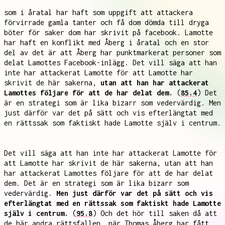
som i åratal har haft som uppgift att attackera
förvirrade gamla tanter och få dom dömda till dryga
böter för saker dom har skrivit på facebook. Lamotte
har haft en konflikt med Åberg i åratal och en stor
del av det är att Åberg har punktmarkerat personer som
delat Lamottes Facebook-inlägg. Det vill säga att han
inte har attackerat Lamotte för att Lamotte har
skrivit de här sakerna,
utan att han har attackerat
Lamottes följare för att de har delat dem.
(
85.4
) Det
är en strategi som är lika bizarr som vedervärdig. Men
just därför var det på sätt och vis efterlängtat med
en rättssak som faktiskt hade Lamotte själv i centrum.
Det vill säga att han inte har attackerat Lamotte för
att Lamotte har skrivit de här sakerna, utan att han
har attackerat Lamottes följare för att de har delat
dem. Det är en strategi som är lika bizarr som
vedervärdig.
Men just därför var det på sätt och vis
efterlängtat med en rättssak som faktiskt hade Lamotte
själv i centrum.
(
95.8
) Och det hör till saken då att
de här andra rättsfallen, när Thomas Åberg har fått