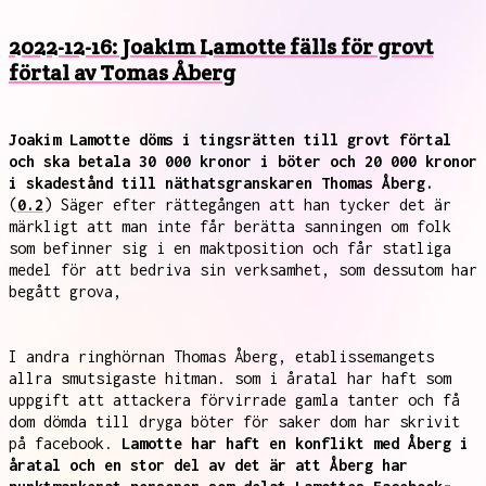
2022-12-16: Joakim Lamotte fälls för grovt
förtal av Tomas Åberg
Joakim Lamotte döms i tingsrätten till grovt förtal
och ska betala 30 000 kronor i böter och 20 000 kronor
i skadestånd till näthatsgranskaren Thomas Åberg.
(
0.2
) Säger efter rättegången att han tycker det är
märkligt att man inte får berätta sanningen om folk
som befinner sig i en maktposition och får statliga
medel för att bedriva sin verksamhet, som dessutom har
begått grova,
I andra ringhörnan Thomas Åberg, etablissemangets
allra smutsigaste hitman. som i åratal har haft som
uppgift att attackera förvirrade gamla tanter och få
dom dömda till dryga böter för saker dom har skrivit
på facebook.
Lamotte har haft en konflikt med Åberg i
åratal och en stor del av det är att Åberg har