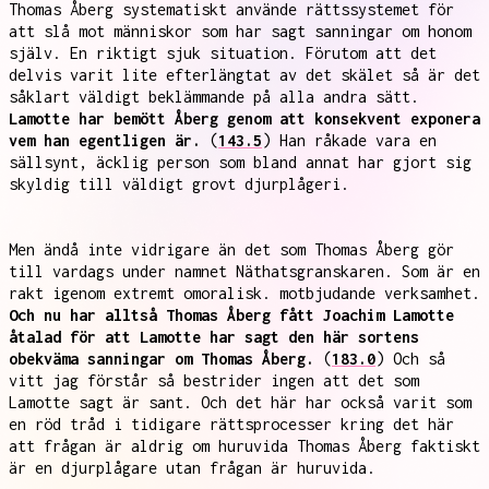
Thomas Åberg systematiskt använde rättssystemet för
att slå mot människor som har sagt sanningar om honom
själv. En riktigt sjuk situation. Förutom att det
delvis varit lite efterlängtat av det skälet så är det
såklart väldigt beklämmande på alla andra sätt.
Lamotte har bemött Åberg genom att konsekvent exponera
vem han egentligen är.
(
143.5
) Han råkade vara en
sällsynt, äcklig person som bland annat har gjort sig
skyldig till väldigt grovt djurplågeri.
Men ändå inte vidrigare än det som Thomas Åberg gör
till vardags under namnet Näthatsgranskaren. Som är en
rakt igenom extremt omoralisk. motbjudande verksamhet.
Och nu har alltså Thomas Åberg fått Joachim Lamotte
åtalad för att Lamotte har sagt den här sortens
obekväma sanningar om Thomas Åberg.
(
183.0
) Och så
vitt jag förstår så bestrider ingen att det som
Lamotte sagt är sant. Och det här har också varit som
en röd tråd i tidigare rättsprocesser kring det här
att frågan är aldrig om huruvida Thomas Åberg faktiskt
är en djurplågare utan frågan är huruvida.