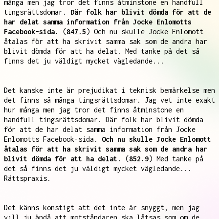
många men jag tror det finns åtminstone en handfull
tingsrättsdomar.
Där folk har blivit dömda för att de
har delat samma information från Jocke Enlomotts
Facebook-sida.
(
847.5
) Och nu skulle Jocke Enlomott
åtalas för att ha skrivit samma sak som de andra har
blivit dömda för att ha delat. Med tanke på det så
finns det ju väldigt mycket vägledande...
Det kanske inte är prejudikat i teknisk bemärkelse men
det finns så många tingsrättsdomar. Jag vet inte exakt
hur många men jag tror det finns åtminstone en
handfull tingsrättsdomar. Där folk har blivit dömda
för att de har delat samma information från Jocke
Enlomotts Facebook-sida.
Och nu skulle Jocke Enlomott
åtalas för att ha skrivit samma sak som de andra har
blivit dömda för att ha delat.
(
852.9
) Med tanke på
det så finns det ju väldigt mycket vägledande...
Rättspraxis.
Det känns konstigt att det inte är snyggt, men jag
vill ju ändå att motståndaren ska låtsas som om de