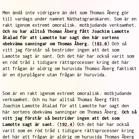
Men ändå inte vidrigare än det som Thomas Åberg gör
till vardags under namnet Näthatsgranskaren. Som är en
rakt igenom extremt omoralisk. motbjudande verksamhet.
Och nu har alltså Thomas Åberg fått Joachim Lamotte
åtalad för att Lamotte har sagt den här sortens
obekväma sanningar om Thomas Åberg.
(
183.0
) Och så
vitt jag förstår så bestrider ingen att det som
Lamotte sagt är sant. Och det här har också varit som
en röd tråd i tidigare rättsprocesser kring det här
att frågan är aldrig om huruvida Thomas Åberg faktiskt
är en djurplågare utan frågan är huruvida.
Som är en rakt igenom extremt omoralisk. motbjudande
verksamhet. Och nu har alltså Thomas Åberg fått
Joachim Lamotte åtalad för att Lamotte har sagt den
här sortens obekväma sanningar om Thomas Åberg.
Och så
vitt jag förstår så bestrider ingen att det som
Lamotte sagt är sant.
(
192.4
) Och det här har också
varit som en röd tråd i tidigare rättsprocesser kring
det här att frågan är aldrig om huruvida Thomas Åberg