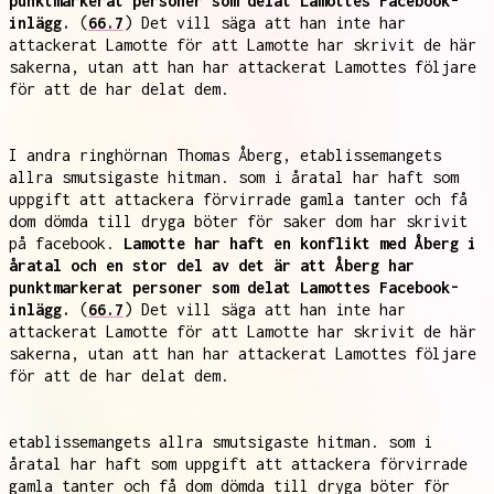
punktmarkerat personer som delat Lamottes Facebook-
inlägg.
(
66.7
) Det vill säga att han inte har
attackerat Lamotte för att Lamotte har skrivit de här
sakerna, utan att han har attackerat Lamottes följare
för att de har delat dem.
I andra ringhörnan Thomas Åberg, etablissemangets
allra smutsigaste hitman. som i åratal har haft som
uppgift att attackera förvirrade gamla tanter och få
dom dömda till dryga böter för saker dom har skrivit
på facebook.
Lamotte har haft en konflikt med Åberg i
åratal och en stor del av det är att Åberg har
punktmarkerat personer som delat Lamottes Facebook-
inlägg.
(
66.7
) Det vill säga att han inte har
attackerat Lamotte för att Lamotte har skrivit de här
sakerna, utan att han har attackerat Lamottes följare
för att de har delat dem.
etablissemangets allra smutsigaste hitman. som i
åratal har haft som uppgift att attackera förvirrade
gamla tanter och få dom dömda till dryga böter för