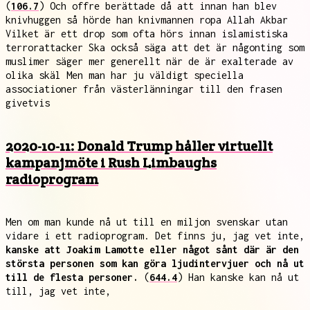
(
106.7
) Och offre berättade då att innan han blev
knivhuggen så hörde han knivmannen ropa Allah Akbar
Vilket är ett drop som ofta hörs innan islamistiska
terrorattacker Ska också säga att det är någonting som
muslimer säger mer generellt när de är exalterade av
olika skäl Men man har ju väldigt speciella
associationer från västerlänningar till den frasen
givetvis
2020-10-11: Donald Trump håller virtuellt
kampanjmöte i Rush Limbaughs
radioprogram
Men om man kunde nå ut till en miljon svenskar utan
vidare i ett radioprogram. Det finns ju, jag vet inte,
kanske att Joakim Lamotte eller något sånt där är den
största personen som kan göra ljudintervjuer och nå ut
till de flesta personer.
(
644.4
) Han kanske kan nå ut
till, jag vet inte,