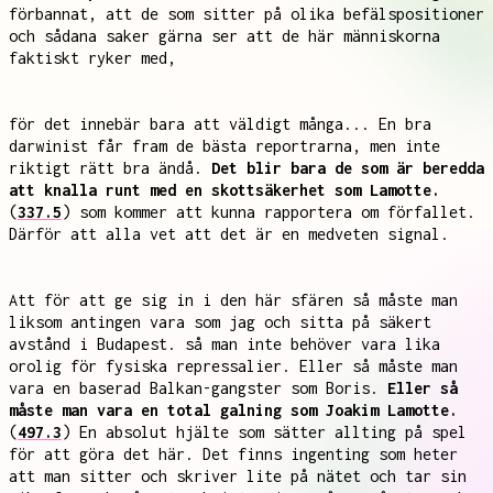
förbannat, att de som sitter på olika befälspositioner
och sådana saker gärna ser att de här människorna
faktiskt ryker med,
för det innebär bara att väldigt många... En bra
darwinist får fram de bästa reportrarna, men inte
riktigt rätt bra ändå.
Det blir bara de som är beredda
att knalla runt med en skottsäkerhet som Lamotte.
(
337.5
) som kommer att kunna rapportera om förfallet.
Därför att alla vet att det är en medveten signal.
Att för att ge sig in i den här sfären så måste man
liksom antingen vara som jag och sitta på säkert
avstånd i Budapest. så man inte behöver vara lika
orolig för fysiska repressalier. Eller så måste man
vara en baserad Balkan-gangster som Boris.
Eller så
måste man vara en total galning som Joakim Lamotte.
(
497.3
) En absolut hjälte som sätter allting på spel
för att göra det här. Det finns ingenting som heter
att man sitter och skriver lite på nätet och tar sin