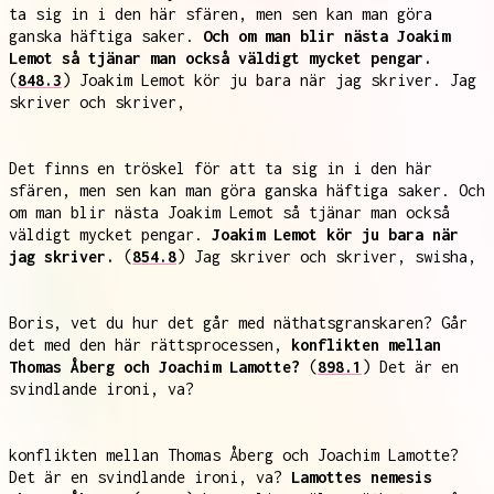
ta sig in i den här sfären, men sen kan man göra
ganska häftiga saker.
Och om man blir nästa Joakim
Lemot så tjänar man också väldigt mycket pengar.
(
848.3
) Joakim Lemot kör ju bara när jag skriver. Jag
skriver och skriver,
Det finns en tröskel för att ta sig in i den här
sfären, men sen kan man göra ganska häftiga saker. Och
om man blir nästa Joakim Lemot så tjänar man också
väldigt mycket pengar.
Joakim Lemot kör ju bara när
jag skriver.
(
854.8
) Jag skriver och skriver, swisha,
Boris, vet du hur det går med näthatsgranskaren? Går
det med den här rättsprocessen,
konflikten mellan
Thomas Åberg och Joachim Lamotte?
(
898.1
) Det är en
svindlande ironi, va?
konflikten mellan Thomas Åberg och Joachim Lamotte?
Det är en svindlande ironi, va?
Lamottes nemesis