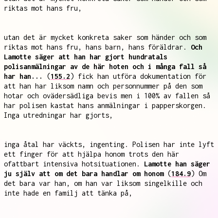
riktas mot hans fru,
utan det är mycket konkreta saker som händer och som
riktas mot hans fru, hans barn, hans föräldrar.
Och
Lamotte säger att han har gjort hundratals
polisanmälningar av de här hoten och i många fall så
har han...
(
155.2
) fick han utföra dokumentation för
att han har liksom namn och personnummer på den som
hotar och ovädersädliga bevis men i 100% av fallen så
har polisen kastat hans anmälningar i papperskorgen.
Inga utredningar har gjorts,
inga åtal har väckts, ingenting. Polisen har inte lyft
ett finger för att hjälpa honom trots den här
ofattbart intensiva hotsituationen.
Lamotte han säger
ju själv att om det bara handlar om honom
(
184.9
) Om
det bara var han, om han var liksom singelkille och
inte hade en familj att tänka på,