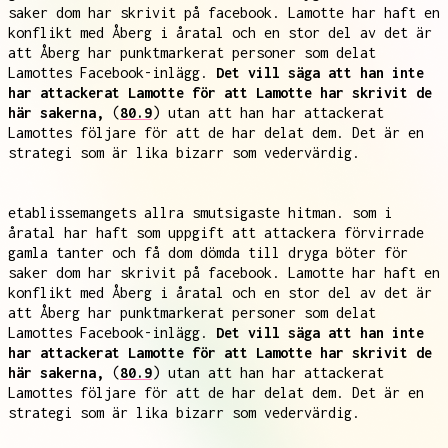
saker dom har skrivit på facebook. Lamotte har haft en
konflikt med Åberg i åratal och en stor del av det är
att Åberg har punktmarkerat personer som delat
Lamottes Facebook-inlägg.
Det vill säga att han inte
har attackerat Lamotte för att Lamotte har skrivit de
här sakerna,
(
80.9
) utan att han har attackerat
Lamottes följare för att de har delat dem. Det är en
strategi som är lika bizarr som vedervärdig.
etablissemangets allra smutsigaste hitman. som i
åratal har haft som uppgift att attackera förvirrade
gamla tanter och få dom dömda till dryga böter för
saker dom har skrivit på facebook. Lamotte har haft en
konflikt med Åberg i åratal och en stor del av det är
att Åberg har punktmarkerat personer som delat
Lamottes Facebook-inlägg.
Det vill säga att han inte
har attackerat Lamotte för att Lamotte har skrivit de
här sakerna,
(
80.9
) utan att han har attackerat
Lamottes följare för att de har delat dem. Det är en
strategi som är lika bizarr som vedervärdig.