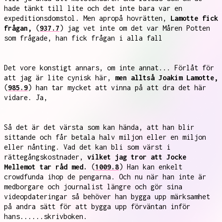
hade tänkt till lite och det inte bara var en
expeditionsdomstol. Men apropå hovrätten,
Lamotte fick
frågan,
(
937.7
) jag vet inte om det var Måren Potten
som frågade, han fick frågan i alla fall
Det vore konstigt annars, om inte annat... Förlåt för
att jag är lite cynisk här,
men alltså Joakim Lamotte,
(
985.9
) han tar mycket att vinna på att dra det här
vidare. Ja,
Så det är det värsta som kan hända, att han blir
sittande och får betala halv miljon eller en miljon
eller nånting. Vad det kan bli som värst i
rättegångskostnader,
vilket jag tror att Jocke
Mellemot tar råd med.
(
1009.8
) Han kan enkelt
crowdfunda ihop de pengarna. Och nu när han inte är
medborgare och journalist längre och gör sina
videopdateringar så behöver han bygga upp märksamhet
på andra sätt för att bygga upp förväntan inför
hans......skrivboken.