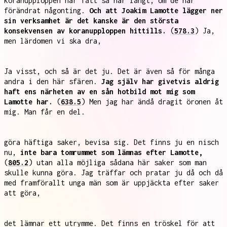
koranupploppen har fått så här långt, om de har
förändrat någonting.
Och att Joakim Lamotte lägger ner
sin verksamhet är det kanske är den största
konsekvensen av koranupploppen hittills.
(
578.3
) Ja,
men lärdomen vi ska dra,
Ja visst, och så är det ju. Det är även så för många
andra i den här sfären.
Jag själv har givetvis aldrig
haft ens närheten av en sån hotbild mot mig som
Lamotte har.
(
638.5
) Men jag har ändå dragit öronen åt
mig. Man får en del.
göra häftiga saker, bevisa sig. Det finns ju en nisch
nu,
inte bara tomrummet som lämnas efter Lamotte,
(
805.2
) utan alla möjliga sådana här saker som man
skulle kunna göra. Jag träffar och pratar ju då och då
med framförallt unga män som är uppjäckta efter saker
att göra,
det lämnar ett utrymme. Det finns en tröskel för att