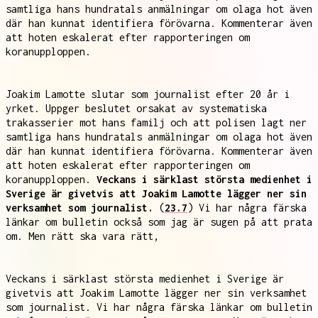
samtliga hans hundratals anmälningar om olaga hot även
där han kunnat identifiera förövarna. Kommenterar även
att hoten eskalerat efter rapporteringen om
koranupploppen.
Joakim Lamotte slutar som journalist efter 20 år i
yrket. Uppger beslutet orsakat av systematiska
trakasserier mot hans familj och att polisen lagt ner
samtliga hans hundratals anmälningar om olaga hot även
där han kunnat identifiera förövarna. Kommenterar även
att hoten eskalerat efter rapporteringen om
koranupploppen.
Veckans i särklast största medienhet i
Sverige är givetvis att Joakim Lamotte lägger ner sin
verksamhet som journalist.
(
23.7
) Vi har några färska
länkar om bulletin också som jag är sugen på att prata
om. Men rätt ska vara rätt,
Veckans i särklast största medienhet i Sverige är
givetvis att Joakim Lamotte lägger ner sin verksamhet
som journalist. Vi har några färska länkar om bulletin