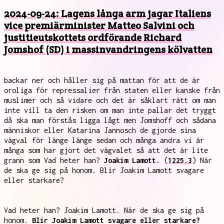
2024-09-24: Lagens långa arm jagar Italiens
vice premiärminister Matteo Salvini och
justitieutskottets ordförande Richard
Jomshof (SD) i massinvandringens kölvatten
backar ner och håller sig på mattan för att de är
oroliga för repressalier från staten eller kanske från
muslimer och så vidare och det är såklart rätt om man
inte vill ta den risken om man inte pallar det tryggt
då ska man förstås ligga lågt men Jomshoff och sådana
människor eller Katarina Jannosch de gjorde sina
vägval för länge länge sedan och många andra vi är
många som har gjort det vägvalet så att det är lite
grann som Vad heter han?
Joakim Lamott.
(
1225.3
) När
de ska ge sig på honom. Blir Joakim Lamott svagare
eller starkare?
Vad heter han? Joakim Lamott. När de ska ge sig på
honom.
Blir Joakim Lamott svagare eller starkare?