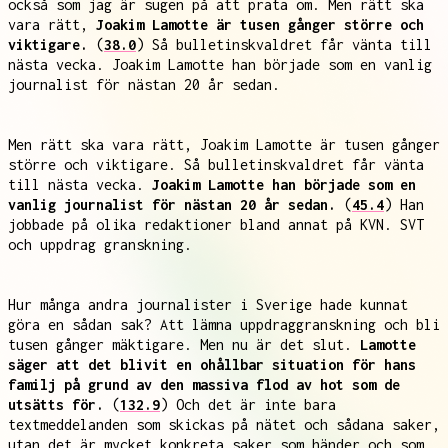
också som jag är sugen på att prata om. Men rätt ska
vara rätt,
Joakim Lamotte är tusen gånger större och
viktigare.
(
38.0
) Så bulletinskvaldret får vänta till
nästa vecka. Joakim Lamotte han började som en vanlig
journalist för nästan 20 år sedan.
Men rätt ska vara rätt, Joakim Lamotte är tusen gånger
större och viktigare. Så bulletinskvaldret får vänta
till nästa vecka.
Joakim Lamotte han började som en
vanlig journalist för nästan 20 år sedan.
(
45.4
) Han
jobbade på olika redaktioner bland annat på KVN. SVT
och uppdrag granskning.
Hur många andra journalister i Sverige hade kunnat
göra en sådan sak? Att lämna uppdraggranskning och bli
tusen gånger mäktigare. Men nu är det slut.
Lamotte
säger att det blivit en ohållbar situation för hans
familj på grund av den massiva flod av hot som de
utsätts för.
(
132.9
) Och det är inte bara
textmeddelanden som skickas på nätet och sådana saker,
utan det är mycket konkreta saker som händer och som