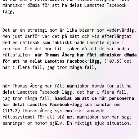
människor dömda för att ha delat Lamottes Facebook-
lägg,
Det är en strategi som är lika bizarr som vedervärdig.
Men just därför var det på sätt och vis efterlängtat
med en rättssak som faktiskt hade Lamotte själv i
centrum. Och det hör till saken då att de här andra
rättsfallen,
när Thomas Åberg har fått människor dömda
för att ha delat Lamottes Facebook-lägg,
(
107.5
) det
har i flera fall, jag tror många fall,
när Thomas Åberg har fått människor dömda för att ha
delat Lamottes Facebook-lägg, det har i flera fall,
jag tror många fall,
handlat om att de här personerna
har delat Lamottes Facebook-lägg som handlar om
(
117.2
) Thomas Åberg systematiskt använde
rättssystemet för att slå mot människor som har sagt
sanningar om honom själv. En riktigt sjuk situation.