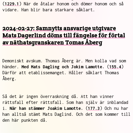
(
1229.1
) När de åtalar honom och dömer honom och så
vidare. Han blir bara starkare såklart.
2024-02-27: Samnytts ansvarige utgivare
Mats Dagerlind döms till fängelse för förtal
av näthatsgranskaren Tomas Åberg
Demoniskt avskum. Thomas Åberg är. Men kolla vad som
händer.
Med Mats Dagling och Jokim Lamotte.
(
155.4
)
Därför att etablissemanget. Håller såklart Thomas
Åberg.
Så det är ingen överraskning då. Att han vinner
rättsfall efter rättsfall. Som han själv är inblandad
i.
När han stämmer Joakim Lamotte.
(
177.3
) Och nu har
han alltså stämt Mats Daglind. Och det som kommer till
den här punkten då.