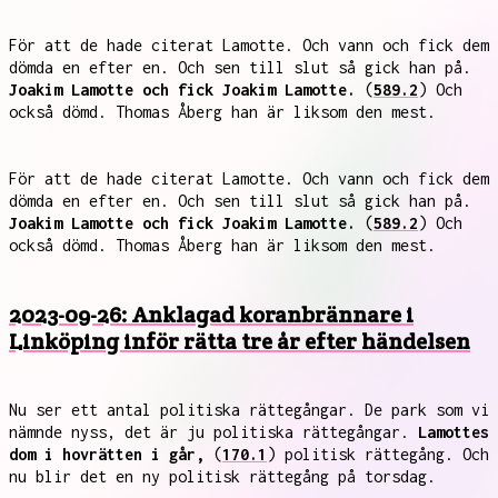
För att de hade citerat Lamotte. Och vann och fick dem
dömda en efter en. Och sen till slut så gick han på.
Joakim Lamotte och fick Joakim Lamotte.
(
589.2
) Och
också dömd. Thomas Åberg han är liksom den mest.
För att de hade citerat Lamotte. Och vann och fick dem
dömda en efter en. Och sen till slut så gick han på.
Joakim Lamotte och fick Joakim Lamotte.
(
589.2
) Och
också dömd. Thomas Åberg han är liksom den mest.
2023-09-26: Anklagad koranbrännare i
Linköping inför rätta tre år efter händelsen
Nu ser ett antal politiska rättegångar. De park som vi
nämnde nyss, det är ju politiska rättegångar.
Lamottes
dom i hovrätten i går,
(
170.1
) politisk rättegång. Och
nu blir det en ny politisk rättegång på torsdag.