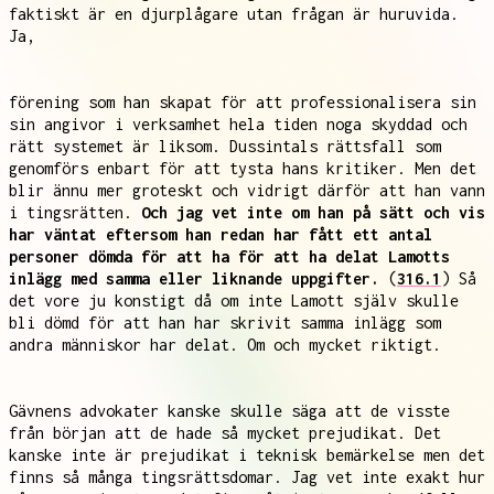
faktiskt är en djurplågare utan frågan är huruvida.
Ja,
förening som han skapat för att professionalisera sin
sin angivor i verksamhet hela tiden noga skyddad och
rätt systemet är liksom. Dussintals rättsfall som
genomförs enbart för att tysta hans kritiker. Men det
blir ännu mer groteskt och vidrigt därför att han vann
i tingsrätten.
Och jag vet inte om han på sätt och vis
har väntat eftersom han redan har fått ett antal
personer dömda för att ha för att ha delat Lamotts
inlägg med samma eller liknande uppgifter.
(
316.1
) Så
det vore ju konstigt då om inte Lamott själv skulle
bli dömd för att han har skrivit samma inlägg som
andra människor har delat. Om och mycket riktigt.
Gävnens advokater kanske skulle säga att de visste
från början att de hade så mycket prejudikat. Det
kanske inte är prejudikat i teknisk bemärkelse men det
finns så många tingsrättsdomar. Jag vet inte exakt hur