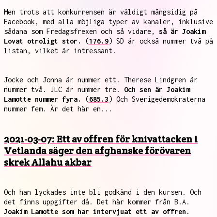
Men trots att konkurrensen är väldigt mångsidig på
Facebook, med alla möjliga typer av kanaler, inklusive
sådana som Fredagsfrexen och så vidare,
så är Joakim
Lovat otroligt stor.
(
176.9
) SD är också nummer två på
listan, vilket är intressant.
Jocke och Jonna är nummer ett. Therese Lindgren är
nummer två. JLC är nummer tre.
Och sen är Joakim
Lamotte nummer fyra.
(
685.3
) Och Sverigedemokraterna
nummer fem. Är det här en...
2021-03-07: Ett av offren för knivattacken i
Vetlanda säger den afghanske förövaren
skrek Allahu akbar
Och han lyckades inte bli godkänd i den kursen. Och
det finns uppgifter då. Det här kommer från B.A.
Joakim Lamotte som har intervjuat ett av offren.