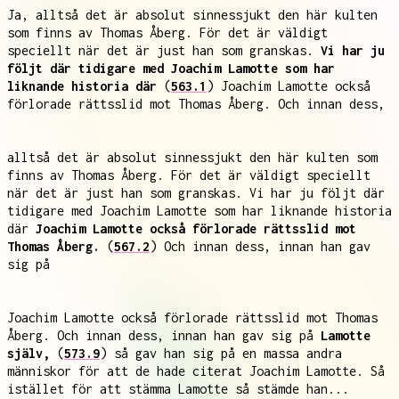
Ja, alltså det är absolut sinnessjukt den här kulten
som finns av Thomas Åberg. För det är väldigt
speciellt när det är just han som granskas.
Vi har ju
följt där tidigare med Joachim Lamotte som har
liknande historia där
(
563.1
) Joachim Lamotte också
förlorade rättsslid mot Thomas Åberg. Och innan dess,
alltså det är absolut sinnessjukt den här kulten som
finns av Thomas Åberg. För det är väldigt speciellt
när det är just han som granskas. Vi har ju följt där
tidigare med Joachim Lamotte som har liknande historia
där
Joachim Lamotte också förlorade rättsslid mot
Thomas Åberg.
(
567.2
) Och innan dess, innan han gav
sig på
Joachim Lamotte också förlorade rättsslid mot Thomas
Åberg. Och innan dess, innan han gav sig på
Lamotte
själv,
(
573.9
) så gav han sig på en massa andra
människor för att de hade citerat Joachim Lamotte. Så
istället för att stämma Lamotte så stämde han...