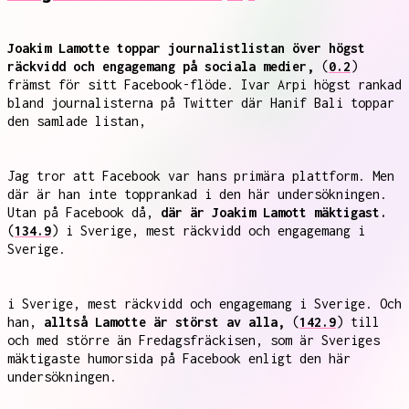
Joakim Lamotte toppar journalistlistan över högst
räckvidd och engagemang på sociala medier,
(
0.2
)
främst för sitt Facebook-flöde. Ivar Arpi högst rankad
bland journalisterna på Twitter där Hanif Bali toppar
den samlade listan,
Jag tror att Facebook var hans primära plattform. Men
där är han inte topprankad i den här undersökningen.
Utan på Facebook då,
där är Joakim Lamott mäktigast.
(
134.9
) i Sverige, mest räckvidd och engagemang i
Sverige.
i Sverige, mest räckvidd och engagemang i Sverige. Och
han,
alltså Lamotte är störst av alla,
(
142.9
) till
och med större än Fredagsfräckisen, som är Sveriges
mäktigaste humorsida på Facebook enligt den här
undersökningen.