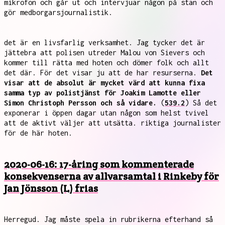
mikrofon och går ut och intervjuar någon på stan och
gör medborgarsjournalistik.
det är en livsfarlig verksamhet. Jag tycker det är
jättebra att polisen utreder Malou von Sievers och
kommer till rätta med hoten och dömer folk och allt
det där. För det visar ju att de har resurserna.
Det
visar att de absolut är mycket värd att kunna fixa
samma typ av polistjänst för Joakim Lamotte eller
Simon Christoph Persson och så vidare.
(
539.2
) Så det
exponerar i öppen dagar utan någon som helst tvivel
att de aktivt väljer att utsätta. riktiga journalister
för de här hoten.
2020-06-16: 17-åring som kommenterade
konsekvenserna av allvarsamtal i Rinkeby för
Jan Jönsson (L) frias
Herregud. Jag måste spela in rubrikerna efterhand så