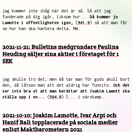
jag kommer inte ihåg när det är så. Så att jag
funderade på dig igår, liksom hur...
Då kommer ju
Lamotte i offentligheten igen,
(
941.9
) så att man får
se hur han ska hantera detta. Mm.
2021-11-21: Bulletins medgrundare Paulina
Neuding säljer sina aktier i företaget för 1
SEK
jag skulle tro det, men då tar man för guds skull bort
den, då låtsas man att det aldrig har funnits.
Och det
ser inte bra ut att man berättar att Joakim Lamott ska
ställa upp i en...
(
564.9
) I... i närvkamp.
2021-10-10: Joakim Lamotte, Ivar Arpi och
Hanif Bali topplacerade på sociala medier
enligt Maktbarometern 2021