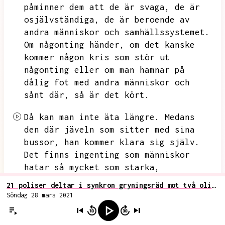
påminner dem att de är svaga,
de är
osjälvständiga,
de är beroende av
andra människor och samhällssystemet.
Om någonting händer,
om det kanske
kommer någon kris som stör ut
någonting eller om man hamnar på
dålig fot med andra människor och
sånt där,
så är det kört.
Då kan man inte äta längre.
Medans
den där jäveln som sitter med sina
bussor,
han kommer klara sig själv.
Det finns ingenting som människor
hatar så mycket som starka,
självständiga människor och människor
21 poliser deltar i synkron gryningsräd mot två olika jägare misstänka för fågeljakt från bil
som är bättre än en själv.
Jag tror
Söndag 28 mars 2021
att det är det,
jag tror att vi är
avundsjuka på att jägare lever ett