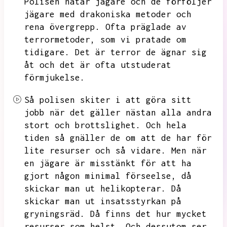
Polisen hatar jägare och de förföljer
jägare med drakoniska metoder och
rena övergrepp.
Ofta präglade av
terrormetoder,
som vi pratade om
tidigare.
Det är terror de ägnar sig
åt och det är ofta utstuderat
förmjukelse.
Så polisen skiter i att göra sitt
jobb när det gäller nästan alla andra
stort och brottslighet.
Och hela
tiden så gnäller de om att de har för
lite resurser och så vidare.
Men när
en jägare är misstänkt för att ha
gjort någon minimal förseelse,
då
skickar man ut helikopterar.
Då
skickar man ut insatsstyrkan på
gryningsräd.
Då finns det hur mycket
resurser som helst.
Och dessutom ser