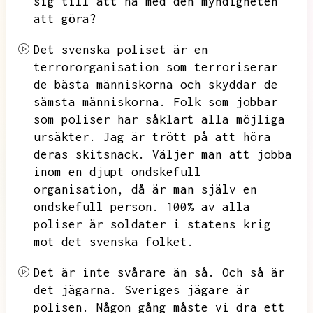
sig till att ha med den myndigheten
att göra?
Det svenska poliset är en
terrororganisation som terroriserar
de bästa människorna och skyddar de
sämsta människorna.
Folk som jobbar
som poliser har såklart alla möjliga
ursäkter.
Jag är trött på att höra
deras skitsnack.
Väljer man att jobba
inom en djupt ondskefull
organisation,
då är man själv en
ondskefull person.
100% av alla
poliser är soldater i statens krig
mot det svenska folket.
Det är inte svårare än så.
Och så är
det jägarna.
Sveriges jägare är
polisen.
Någon gång måste vi dra ett