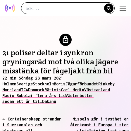
21 poliser deltar i synkron
gryningsräd mot två olika jägare
misstänka för fågeljakt från bil
22 min
Söndag 28 mars 2021
Holmen
Sverige
Stockholm
Boris
Jägarförbundet
Rinkeby
Norrland
ICA
Danmark
Rättvik
Carl Hedin
Västmanland
Radio Bubbla
i flera års tid
Västerbotten
sedan ett år tillbaka
nu
← Containerskepp strandar
Mispeln gör i tysthet en
i Suezkanalen och
återkomst i Europa i stor
blockerar all
utsträckning tack vare