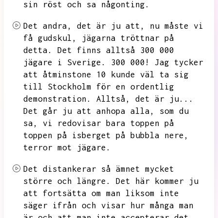
sin röst och sa någonting.
Det andra,
det är ju att,
nu måste vi
få gudskul,
jägarna tröttnar på
detta.
Det finns alltså 300 000
jägare i Sverige.
300 000!
Jag tycker
att åtminstone 10 kunde väl ta sig
till Stockholm för en ordentlig
demonstration.
Alltså,
det är ju...
Det går ju att anhopa alla,
som du
sa,
vi redovisar bara toppen på
toppen på isberget på bubbla nere,
terror mot jägare.
Det distankerar så ämnet mycket
större och längre.
Det här kommer ju
att fortsätta om man liksom inte
säger ifrån och visar hur många man
är och att man inte accepterar det