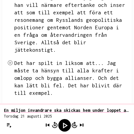
han vill närmare eftertanke och inser
att som till exempel att föra ett
resonemang om
Rysslands geopolitiska
positioner gentemot
Norden Europa i
en fråga om återvandringen från
Sverige.
Alltså det blir
jättekonstigt.
Det har spilt in liksom att...
Jag
måste ta hänsyn till alla krafter i
omlopp och bygga allianser.
Och det
kan lätt bli fel.
Det har blivit där
till exempel.
Martin
En miljon invandrare ska skickas hem under loppet av tio år, föreslår tankesmedjan Heimr i banbrytande utredning av återvandringsfrågan
Jeff Wahl är officer.
Jag vet inte om
Torsdag 21 augusti 2025
han nu arbetar aktivt som officer.
Men han är en del av den svenska