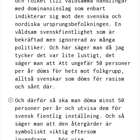
och folket till våldsamma handlingar
med dominansinslag som enbart
indikterar sig mot den svenska och
nordiska ursprungsbefolkningen.
En
våldsam svenskfientlighet som är
bekräftad men ignorerad av många
politiker.
Och här säger man då jag
tycker det var lite lustigt,
det
säger man att
Att ungefär 50 personer
per år döms för hets mot folkgrupp,
alltså svenskar som döms för rasism
och sånt där.
Och därför så ska man döma minst 50
personer per år och utvisa dem för
svensk fientlig inställning.
Och så
säger man att den återgärder är
symboliskt viktig eftersom
invandrare...
bör visa