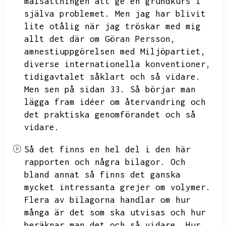
målsättningen att ge en grundkurs i
själva problemet.
Men jag har blivit
lite otålig när jag tröskar med mig
allt det där om
Göran Persson,
amnestiuppgörelsen med Miljöpartiet,
diverse internationella konventioner,
tidigavtalet såklart och så vidare.
Men sen på sidan 33.
Så börjar man
lägga fram idéer om återvandring och
det praktiska genomförandet och så
vidare.
Så det finns en hel del i den här
rapporten och några bilagor.
Och
bland annat så finns det ganska
mycket intressanta grejer om volymer.
Flera av bilagorna handlar om hur
många är det som ska utvisas och hur
beräknar man det och så vidare.
Hur