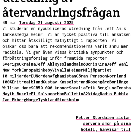
återvandringsfrågan
49 min
Torsdag 21 augusti 2025
Vi studerar en nypublicerad utredning från Jeff Ahls
tankesmedja Heimr. Vi är mycket positiva till ansatsen
och hittar åtskilligt matnyttigt i rapporten. Vi
önskar oss bara att rekommendationerna varit ännu mer
radikala. Vi ger även vissa kritiska synpunkter och
förbättringsförslag inför framtida rapporter.
Sverige
Ukraina
Jeff Ahl
Ryssland
Malmö
Boris
Kina
Jeff Wahl
New York
Europa
Rinkeby
Vivalla
Heimer
Miljöpartiet
10 miljarder
EU
Norden
Afghanistan
Göran Persson
Norrland
100%
Eritrea
ibland
Gustav Kasselstrand
Rosengård
Borlänge
William Hane
SCB
50 000 kronor
Somalia
Erik Berglund
Tensta
Nayib Bukele
El Salvador
Max
Bulletin
82%
idag
Radio Bubbla
Jan Ekberg
Norge
Tyskland
Stockholm
Petter Stordalen slutar
servera smör på sina
hotell, hänvisar till