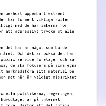
en oerhört uppenbart extremt
den här förment viktiga rollen
iktigt med de här sakerna för
ör att aggressivt trycka ut alla
en det här är något som borde
m året.
Och det är också den här
 public service företagen och så
nsa,
de ska fokusera på sina egna
tt marknadsföra sitt material på
men
Det här är väldigt missriktat
ionella politikerna,
regeringen,
rhuvudtaget är på internet.
tt göra.
Därför att det totala