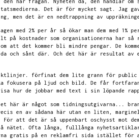
i den här frågan.
Nyheten då,
den handlar om 
statsmedierna.
Det är för mycket sagt.
Jag ga
ing,
men det är en nedtrappning av uppräkning
lagen med
2% per år så ökar man dem med
1% pe
llt på kostnader som organisationerna har så 
 om att det kommer bli mindre pengar.
De komm
lda och sånt där.
Och det här är resultat av 
iktlinjer.
förfinat dem lite grann för public
ka fokusera på ljud och bild.
De får fortfara
visa hur de jobbar med text i sin löpande rap
Det här är något som tidningsutgivarna...
bra
recis en av sådana här utan en liten,
margine
.
För att det är så uppenbart oschysst mot de
på nätet.
Ofta långa,
fulllånga nyhetsartikla
rna gratis på en reklamfri sida istället för 