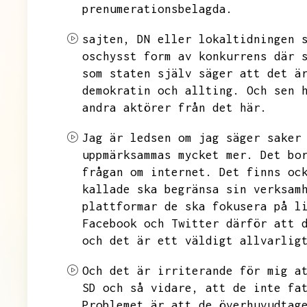
prenumerationsbelagda.
sajten,
DN eller lokaltidningen 
oschysst form av konkurrens där 
som staten själv säger att det ä
demokratin och allting.
Och sen 
andra aktörer från det här.
Jag är ledsen om jag säger saker
uppmärksammas mycket mer.
Det bo
frågan om internet.
Det finns oc
kallade ska begränsa sin verksam
plattformar de ska fokusera på l
Facebook och Twitter därför att 
och det är ett väldigt allvarlig
Och det är irriterande för mig a
SD och så vidare,
att de inte fa
Problemet är att de överhuvudtag