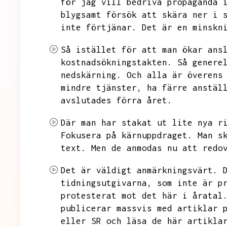
för jag vill bedriva propaganda 
blygsamt försök att skära ner i 
inte förtjänar.
Det är en minskn
Så istället för att man ökar ans
kostnadsökningstakten.
Så genere
nedskärning.
Och alla är överens
mindre tjänster,
ha färre anstäl
avslutades förra året.
Där man har stakat ut lite nya r
Fokusera på kärnuppdraget.
Man s
text.
Men de anmodas nu att redo
Det är väldigt anmärkningsvärt.
tidningsutgivarna,
som inte är p
protesterat mot det här i åratal
publicerar massvis med artiklar 
eller SR och läsa de här artikla