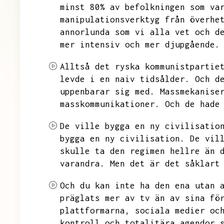
minst 80%
av befolkningen som va
manipulationsverktyg från överhe
annorlunda som vi alla vet och d
mer intensiv och mer djupgående.
Alltså det ryska kommunistpartie
levde i en naiv tidsålder.
Och d
uppenbarar sig med.
Massmekanise
masskommunikationer.
Och de hade
De ville bygga en ny civilisatio
bygga en ny civilisation.
De vil
skulle ta den regimen hellre än 
varandra.
Men det är det såklart
Och du kan inte ha den ena utan 
präglats mer av tv än av sina fö
plattformarna,
sociala medier oc
kontroll och totalitära agendor 