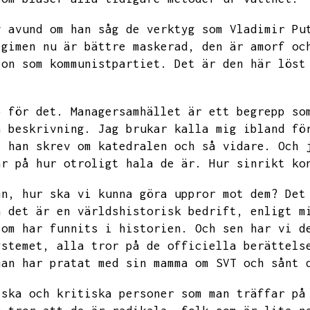
v avund om han såg de verktyg som
Vladimir Pu
egimen nu är bättre maskerad,
den är amorf oc
ion som kommunistpartiet.
Det är den här löst
p för det.
Managersamhället är ett begrepp so
a beskrivning.
Jag brukar kalla mig ibland fö
,
han skrev om katedralen och så vidare.
Och 
ar på hur otroligt hala de är.
Hur sinrikt ko
mn,
hur ska vi kunna göra uppror mot dem?
Det
n det är en världshistorisk bedrift,
enligt m
som har funnits i historien.
Och sen har vi d
ystemet,
alla tror på de officiella berättels
man har pratat med sin mamma om SVT och sånt 
iska och kritiska personer som man träffar på