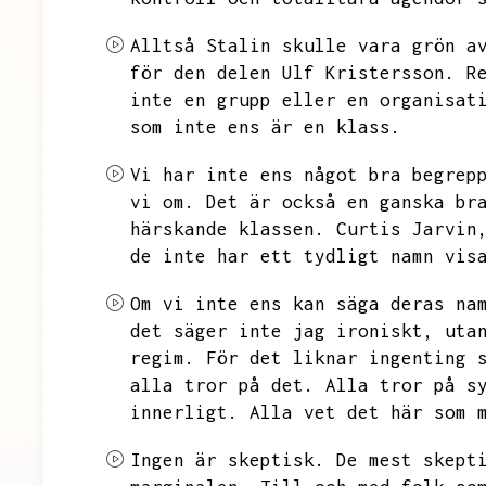
Alltså Stalin skulle vara grön a
för den delen Ulf Kristersson.
R
inte en grupp eller en organisat
som inte ens är en klass.
Vi har inte ens något bra begrep
vi om.
Det är också en ganska br
härskande klassen.
Curtis Jarvin
de inte har ett tydligt namn vis
Om vi inte ens kan säga deras na
det säger inte jag ironiskt,
uta
regim.
För det liknar ingenting 
alla tror på det.
Alla tror på s
innerligt.
Alla vet det här som 
Ingen är skeptisk.
De mest skept