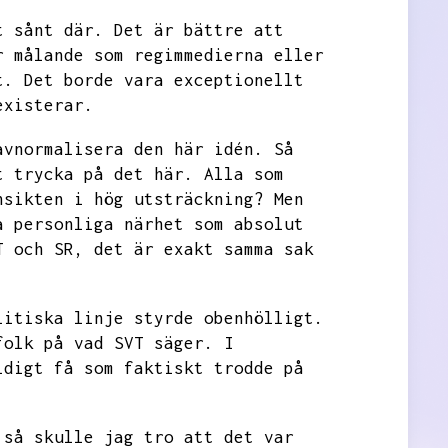
t sånt där.
Det är bättre att
r målande som regimmedierna eller
t.
Det borde vara exceptionellt
existerar.
avnormalisera den här idén.
Så
t trycka på det här.
Alla som
nsikten i hög utsträckning?
Men
a personliga närhet som absolut
T och
SR, det är exakt samma sak
litiska linje styrde obenhölligt.
folk på vad SVT säger.
I
ldigt få som faktiskt trodde på
så skulle jag tro att det var