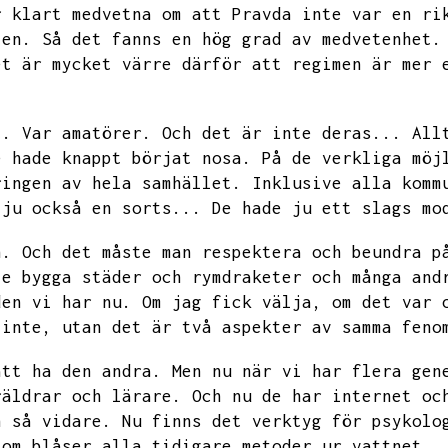
r klart medvetna om att Pravda inte var en ri
ten.
Så det fanns en hög grad av medvetenhet.
et är mycket värre därför att regimen är mer 
t.
Var amatörer.
Och det är inte deras...
All
e hade knappt börjat nosa.
På de verkliga möj
ringen av hela samhället.
Inklusive alla komm
 ju också en sorts...
De hade ju ett slags mo
n.
Och det måste man respektera och beundra p
le bygga städer och rymdraketer och många and
den vi har nu.
Om jag fick välja,
om det var 
 inte,
utan det är två aspekter av samma feno
att ha den andra.
Men nu när vi har flera gen
räldrar och lärare.
Och nu de har internet oc
h så vidare.
Nu finns det verktyg för psykolo
som blåser alla tidigare metoder ur vattnet.