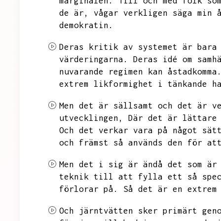
marginalen.
Till och med folk so
de är,
vågar verkligen säga min 
demokratin.
Deras kritik av systemet är bara
värderingarna.
Deras idé om samh
nuvarande regimen kan åstadkomma
extrem likformighet i tänkande h
Men det är sällsamt och det är v
utvecklingen,
Där det är lättare
Och det verkar vara på något sät
och främst så används den för at
Men det i sig är ändå det som är
teknik till att fylla ett så spe
förlorar på.
Så det är en extrem
Och järntvätten sker primärt gen