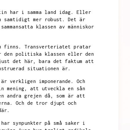
tin har i samma land idag.
Eller
h samtidigt mer robust.
Det är
 sammansatta klassen av människor
m finns.
Transverteriatet pratar
r den politiska klassen eller den
just det här,
bara det faktum att
nstruerad situationen är.
 är verkligen imponerande.
Och
in mening,
att utveckla en sån
en andra grejen då,
som är att
erna.
Och de tror djupt och
där.
 har synpunkter på små saker i