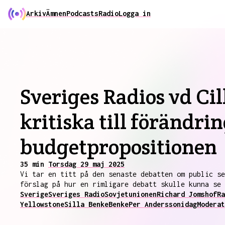
Arkiv
Ämnen
Podcasts
Radio
Logga in
Sveriges Radios vd Ci
kritiska till förändri
budgetpropositionen
35 min
Torsdag 29 maj 2025
Vi tar en titt på den senaste debatten om public se
förslag på hur en rimligare debatt skulle kunna se 
Sverige
Sveriges Radio
Sovjetunionen
Richard Jomshof
Ra
Yellowstone
Silla Benke
Benke
Per Andersson
idag
Moderat