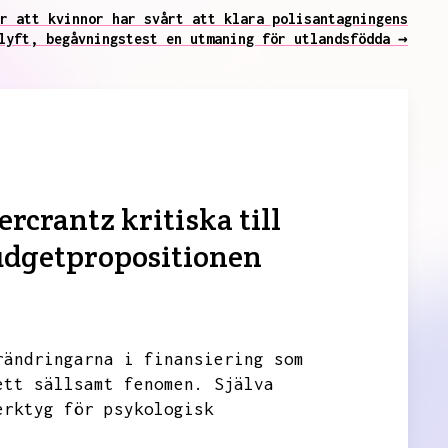
r att kvinnor har svårt att klara polisantagningens
lyft, begåvningstest en utmaning för utlandsfödda →
rcrantz kritiska till
budgetpropositionen
rändringarna i finansiering som
ett sällsamt fenomen.
Själva
erktyg för psykologisk