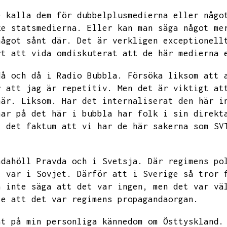
e kalla dem för dubbelplusmedierna eller någo
ke statsmedierna.
Eller kan man säga något me
något sånt där.
Det är verkligen exceptionell
rt att vida omdiskuterat att de här medierna 
då och då i Radio Bubbla.
Försöka liksom att 
r att jag är repetitiv.
Men det är viktigt at
här.
Liksom.
Har det internaliserat den här i
nar på det här i bubbla har folk i sin direkt
t det faktum att vi har de här sakerna som SV
ndahöll
Pravda och i Svetsja.
Där regimens po
t var i Sovjet.
Därför att i Sverige så tror 
a inte säga att det var ingen,
men det var vä
te att det var regimens propagandaorgan.
at på min personliga kännedom om Östtyskland.