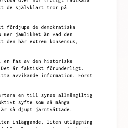
ervösa över hur troligt radikala
tt de självklart tror på
tt fördjupa de demokratiska
u mer jämlikhet än vad den
tt den här extrem konsensus,
.
i en fas av den historiska
Det är faktiskt förunderligt.
itta avvikande information.
Först
ertera en till synes allmängiltig
uktivt syfte som så många
 är så djupt järntvättade.
iten inläggande,
liten utläggning