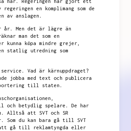
så här.
Regeringen har gjort ett
v regeringen en komplimang som de
en av anslagen.
r år.
Men det är lägre än
räknar man det som en
er kunna köpa mindre grejer,
en statlig utredning som
 service.
Vad är kärnuppdraget?
nde jobba med text och publicera
portering till staten.
nschorganisationen,
ll och betydlig spelare.
De har
m.
Alltså att
SVT och SR
r.
Som du kan bara gå till
SVT
att gå till reklamtyngda eller