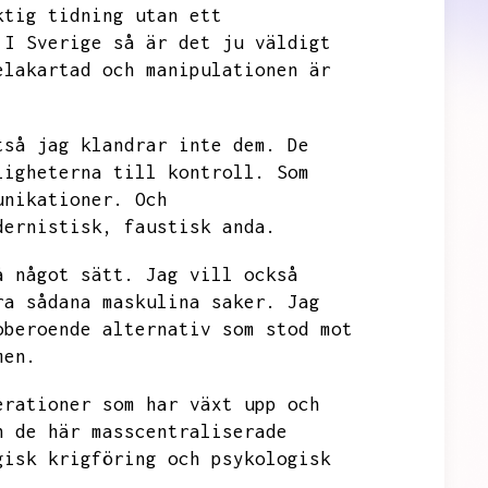
ktig tidning utan ett
I Sverige så är det ju väldigt
elakartad och manipulationen är
tså jag klandrar inte dem.
De
ligheterna till kontroll.
Som
unikationer.
Och
dernistisk,
faustisk anda.
å något sätt.
Jag vill också
ra sådana maskulina saker.
Jag
oberoende alternativ som stod mot
men.
erationer som har växt upp och
h de här masscentraliserade
gisk krigföring och psykologisk