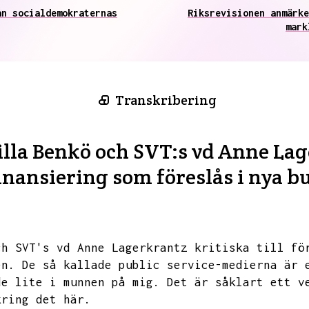
ån socialdemokraternas
Riksrevisionen anmärke
mark
Transkribering
illa Benkö och SVT:s vd Anne Lage
inansiering som föreslås i nya 
ch SVT's vd
Anne Lagerkrantz kritiska till fö
en.
De så kallade public service-medierna är 
de lite i munnen på mig.
Det är såklart ett v
kring det här.