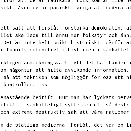
m tror att de är radikala,
folk som är lite n
åsikt.
Även de är paniskt ivriga att bedyra a
 ett sätt att förstå.
förstärka demokratin,
a
ället ska leda till ännu mer folkstyr och änn
.
Det är inte helt unikt historiskt,
därför a
ar funnits definitivt i historien i samhället
erkligen anmärkningsvärt.
Att det här händer 
 än någonsin att hitta avvikande information.
t så att tekniken som möjliggör för oss att h
t kontrollera oss.
 enastående bedrift.
Hur man har lyckats perv
cifikt...
samhälleligt syfte och ett så destr
 och extremt destruktiv sak att våra nationer
om de statliga medierna.
Förlåt,
det var en l