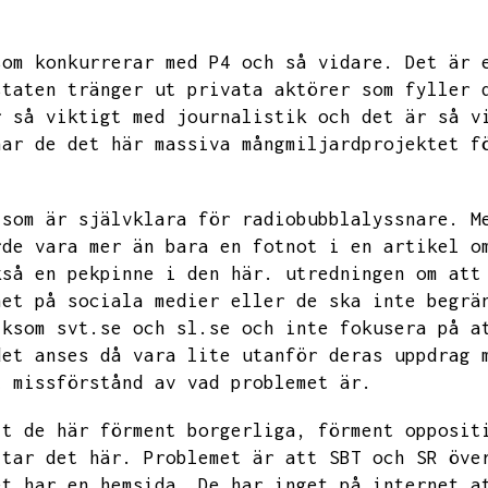
som konkurrerar med
P4 och så vidare.
Det är 
staten tränger ut privata aktörer som fyller 
r så viktigt med journalistik och det är så v
har de det här massiva mångmiljardprojektet f
 som är självklara för radiobubblalyssnare.
M
rde vara mer än bara en fotnot i en artikel o
kså en pekpinne i den här.
utredningen om att
het på sociala medier eller de ska inte begrä
iksom svt.se och sl.se och inte fokusera på a
det anses då vara lite utanför deras uppdrag 
t missförstånd av vad problemet är.
tt de här förment borgerliga,
förment opposit
ttar det här.
Problemet är att SBT och SR öve
et har en hemsida.
De har inget på internet a