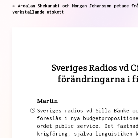
← Ardalan Shekarabi och Morgan Johansson petade fr
verkställande utskott
Sveriges Radios vd C
förändringarna i f
Martin
Sveriges radios vd Silla Bänke o
föreslås i nya budgetproposition
ordet public service.
Det fastna
krigföring,
själva linguistiken 