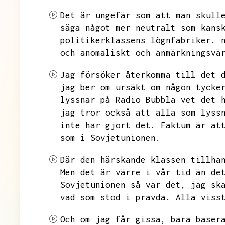
Det är ungefär som att man skull
säga något mer neutralt som kans
politikerklassens lögnfabriker.
och anomaliskt och anmärkningsvä
Jag försöker återkomma till det 
jag ber om ursäkt om någon tycke
lyssnar på Radio Bubbla vet det 
jag tror också att alla som lyss
inte har gjort det.
Faktum är at
som i Sovjetunionen.
Där den härskande klassen tillha
Men det är värre i vår tid än de
Sovjetunionen så var det,
jag sk
vad som stod i pravda.
Alla viss
Och om jag får gissa,
bara baser