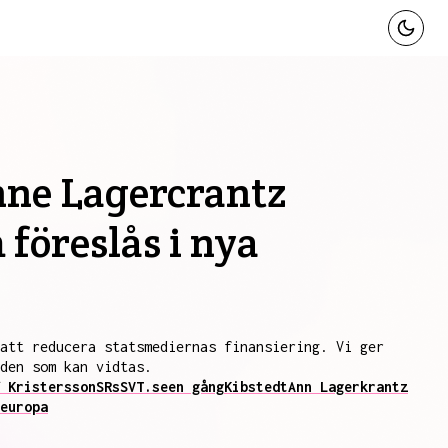
Anne Lagercrantz
 föreslås i nya
att reducera statsmediernas finansiering. Vi ger
den som kan vidtas.
 Kristersson
SRs
SVT.se
en gång
Kibstedt
Ann Lagerkrantz
europa