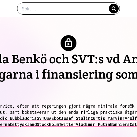
lla Benkö och SVT:s vd 
ngarna i finansiering som
rvice, efter att regeringen gjort några minimala försök 
ut, samt bokstaverar ut den enda rimliga praktiska åtgär
dio Bubbla
Boris
SVT
USA
Ekot
Josef Stalin
Curtis Yarvin
TV4
Ulf
erna
Östtyskland
Stockholm
Twitter
Vladimir Putin
Bonniers
Öst