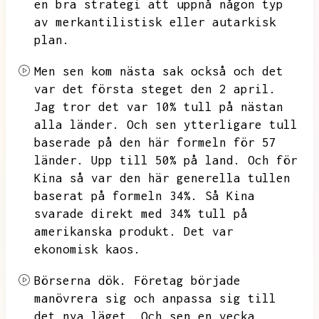
en bra strategi att uppnå någon typ
av merkantilistisk eller autarkisk
plan.
Men sen kom nästa sak också och det
var det första steget den 2 april.
Jag tror det var 10%
tull på nästan
alla länder.
Och sen ytterligare tull
baserade på den här formeln för 57
länder.
Upp till
50% på land.
Och för
Kina så var den här generella tullen
baserat på formeln 34%.
Så Kina
svarade direkt med 34%
tull på
amerikanska produkt.
Det var
ekonomisk kaos.
Börserna dök.
Företag började
manövrera sig och anpassa sig till
det nya läget.
Och sen en vecka