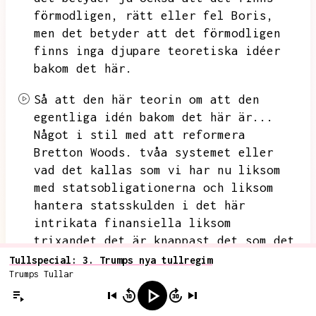
förmodligen,
rätt eller fel Boris,
men det betyder att det förmodligen
finns inga djupare teoretiska idéer
bakom det här.
Så att den här teorin om att den
egentliga idén bakom det här är...
Något i stil med att reformera
Bretton Woods.
tvåa systemet eller
vad det kallas som vi har nu liksom
med statsobligationerna och liksom
hantera statsskulden i det här
intrikata finansiella liksom
trixandet det är knappast det som
det
handlar om och det är liksom det
Tullspecial: 3. Trumps nya tullregim
Trumps Tullar
kanske lite grann det här art of the
deal få folk till förhandlingsbordet
för att få tribut och så vidare,
det