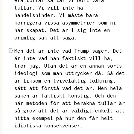
era tullar så tar vi bort våra
tullar.
Vi vill inte ha
handelshinder.
Vi måste bara
korrigera vissa asymmetrier som ni
har skapat.
Det är i sig inte en
orimlig sak att säga.
Men det är inte vad Trump säger.
Det
är inte vad han faktiskt vill ha,
tror jag.
Utan det är en annan sorts
ideologi som man uttrycker då.
Så det
är liksom en tvivelaktig tolkning,
sätt att förstå vad det är.
Men hela
saken är faktiskt konstig.
Och den
här metoden för att beräkna tullar är
så grov att det är väldigt enkelt att
hitta exempel på hur den får helt
idiotiska konsekvenser.