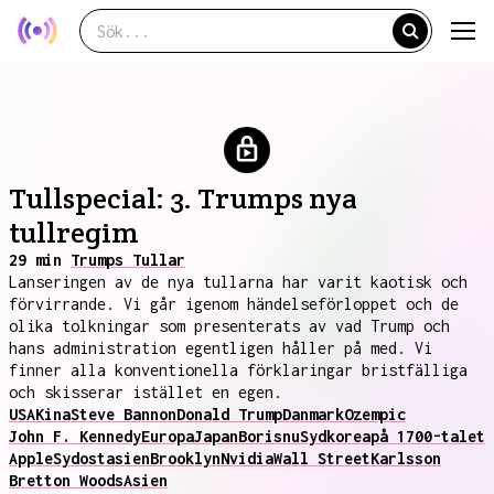
Tullspecial: 3. Trumps nya
tullregim
29 min
Trumps Tullar
Lanseringen av de nya tullarna har varit kaotisk och
förvirrande. Vi går igenom händelseförloppet och de
olika tolkningar som presenterats av vad Trump och
hans administration egentligen håller på med. Vi
finner alla konventionella förklaringar bristfälliga
och skisserar istället en egen.
USA
Kina
Steve Bannon
Donald Trump
Danmark
Ozempic
John F. Kennedy
Europa
Japan
Boris
nu
Sydkorea
på 1700-talet
Apple
Sydostasien
Brooklyn
Nvidia
Wall Street
Karlsson
Bretton Woods
Asien