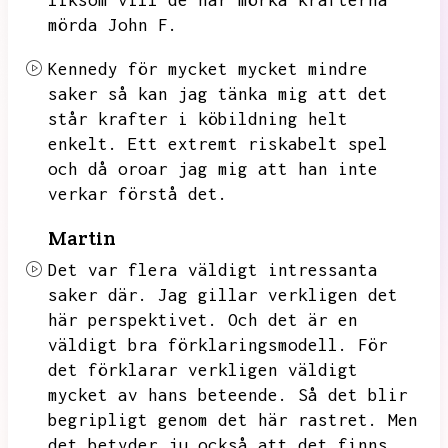
liksom vill de här mörka krafterna
mörda John F.
Kennedy för mycket mycket mindre
saker så kan jag tänka mig att det
står krafter i köbildning helt
enkelt.
Ett extremt riskabelt spel
och då oroar jag mig att han inte
verkar förstå det.
Martin
Det var flera väldigt intressanta
saker där.
Jag gillar verkligen det
här perspektivet.
Och det är en
väldigt bra förklaringsmodell.
För
det förklarar verkligen väldigt
mycket av hans beteende.
Så det blir
begripligt genom det här rastret.
Men
det betyder ju också att det finns