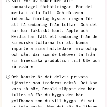
Sali rör av saker men allt
sammantaget förbättringar.
För det
mesta i alla fall.
Och då även
inhemska företag kysser ringen för
att få undantag från tullar.
Och det
här har faktiskt hänt.
Apple och
Nvidia har fått ett undantag från de
kinesiska tullarna för att kunna
importera sina halvledare,
microchip
och sånt där som de behöver ta från
sin kinesiska produktion till USA och
så vidare.
Och kanske är det delvis privata
tjänster som traderas också.
Det kan
vara så här,
Donald släppte den här
tullen så får du bygga den här
golfbanan som du vill bygga.
Vi vet
ju inte exakt.
Men det här är liksom