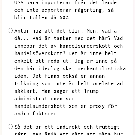
USA bara importerar från det landet
och inte exporterar någonting,
så
blir tullen då
50%.
Antar jag att det blir.
Men,
vad är
då...
Vad är tanken med det här?
Vad
innebär det av handelsunderskott och
handelsöverskott?
Det är inte helt
enkelt att reda ut.
Jag är inne på
den här ideologiska,
merkantilistiska
idén.
Det finns också en annan
tolkning som inte är helt orelaterad
såklart.
Man säger att
Trump-
administrationen ser
handelsunderskott som en proxy för
andra faktorer.
Så det är ett indirekt och trubbigt
sätt,
men ändå ett sätt att mäta hur