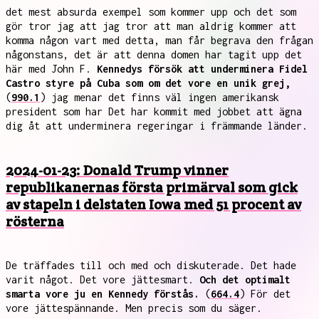
det mest absurda exempel som kommer upp och det som
gör tror jag att jag tror att man aldrig kommer att
komma någon vart med detta, man får begrava den frågan
någonstans, det är att denna domen har tagit upp det
här med John F.
Kennedys försök att underminera Fidel
Castro styre på Cuba som om det vore en unik grej,
(
990.1
) jag menar det finns väl ingen amerikansk
president som har Det har kommit med jobbet att ägna
dig åt att underminera regeringar i främmande länder.
2024-01-23: Donald Trump vinner
republikanernas första primärval som gick
av stapeln i delstaten Iowa med 51 procent av
rösterna
De träffades till och med och diskuterade. Det hade
varit något. Det vore jättesmart.
Och det optimalt
smarta vore ju en Kennedy förstås.
(
664.4
) För det
vore jättespännande. Men precis som du säger.