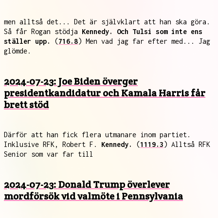
men alltså det... Det är självklart att han ska göra.
Så får Rogan stödja
Kennedy. Och Tulsi som inte ens
ställer upp.
(
716.8
) Men vad jag far efter med... Jag
glömde.
2024-07-23: Joe Biden överger
presidentkandidatur och Kamala Harris får
brett stöd
Därför att han fick flera utmanare inom partiet.
Inklusive RFK, Robert F.
Kennedy.
(
1119.3
) Alltså RFK
Senior som var far till
2024-07-23: Donald Trump överlever
mordförsök vid valmöte i Pennsylvania