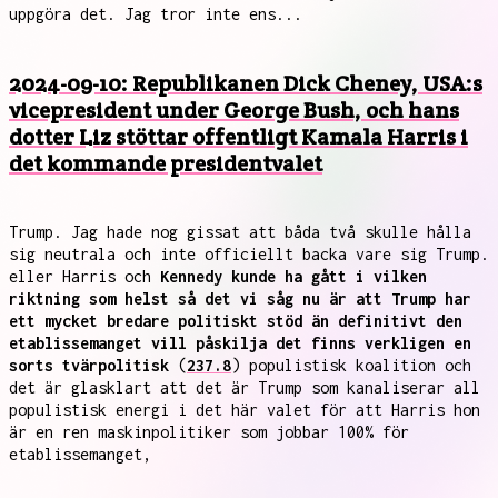
uppgöra det. Jag tror inte ens...
2024-09-10: Republikanen Dick Cheney, USA:s
vicepresident under George Bush, och hans
dotter Liz stöttar offentligt Kamala Harris i
det kommande presidentvalet
Trump. Jag hade nog gissat att båda två skulle hålla
sig neutrala och inte officiellt backa vare sig Trump.
eller Harris och
Kennedy kunde ha gått i vilken
riktning som helst så det vi såg nu är att Trump har
ett mycket bredare politiskt stöd än definitivt den
etablissemanget vill påskilja det finns verkligen en
sorts tvärpolitisk
(
237.8
) populistisk koalition och
det är glasklart att det är Trump som kanaliserar all
populistisk energi i det här valet för att Harris hon
är en ren maskinpolitiker som jobbar 100% för
etablissemanget,