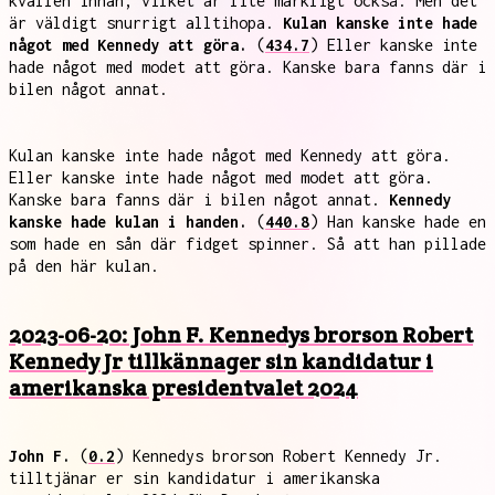
kvällen innan, vilket är lite märkligt också. Men det
är väldigt snurrigt alltihopa.
Kulan kanske inte hade
något med Kennedy att göra.
(
434.7
) Eller kanske inte
hade något med modet att göra. Kanske bara fanns där i
bilen något annat.
Kulan kanske inte hade något med Kennedy att göra.
Eller kanske inte hade något med modet att göra.
Kanske bara fanns där i bilen något annat.
Kennedy
kanske hade kulan i handen.
(
440.8
) Han kanske hade en
som hade en sån där fidget spinner. Så att han pillade
på den här kulan.
2023-06-20: John F. Kennedys brorson Robert
Kennedy Jr tillkännager sin kandidatur i
amerikanska presidentvalet 2024
John F.
(
0.2
) Kennedys brorson Robert Kennedy Jr.
tilltjänar er sin kandidatur i amerikanska