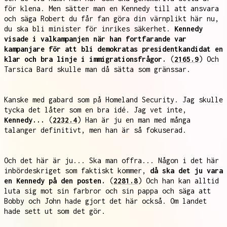
för klena. Men sätter man en Kennedy till att ansvara
och säga Robert du får fan göra din värnplikt här nu,
du ska bli minister för inrikes säkerhet.
Kennedy
visade i valkampanjen när han fortfarande var
kampanjare för att bli demokratas presidentkandidat en
klar och bra linje i immigrationsfrågor.
(
2165.9
) Och
Tarsica Bard skulle man då sätta som gränssar.
Kanske med gabard som på Homeland Security. Jag skulle
tycka det låter som en bra idé. Jag vet inte,
Kennedy...
(
2232.4
) Han är ju en man med många
talanger definitivt, men han är så fokuserad.
Och det här är ju... Ska man offra... Någon i det här
inbördeskriget som faktiskt kommer,
då ska det ju vara
en Kennedy på den posten.
(
2281.8
) Och han kan alltid
luta sig mot sin farbror och sin pappa och säga att
Bobby och John hade gjort det här också. Om landet
hade sett ut som det gör.