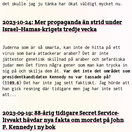
det skulle jag ju tänka har ökat väldigt mycket nu.
2023-10-24: Mer propaganda än strid under
Israel–Hamas-krigets tredje vecka
Juderna som är så smarta, kan inte de hitta på ett
virus som bara attackerar araber? Det är inte
jättestor genetisk skillnad på araber och sefardiska
judar men Det finns några gener som man kan trycka in
sig på och skilja dem åt.
Var det inte det området som
presidentkandidaten Kennedy nu var tassade på?
(
1109.6
) Det har inte jag sett faktiskt. Jag hörde att
han gick resning där tidigare men jag har inte sett
att...
2023-09-19: 88-årig tidigare Secret Service-
livvakt hävdar nya fakta om mordet på John
F. Kennedy i ny bok