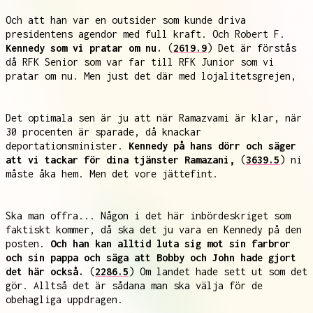
Och att han var en outsider som kunde driva
presidentens agendor med full kraft. Och Robert F.
Kennedy som vi pratar om nu.
(
2619.9
) Det är förstås
då RFK Senior som var far till RFK Junior som vi
pratar om nu. Men just det där med lojalitetsgrejen,
Det optimala sen är ju att när Ramazvami är klar, när
30 procenten är sparade, då knackar
deportationsminister.
Kennedy på hans dörr och säger
att vi tackar för dina tjänster Ramazani,
(
3639.5
) ni
måste åka hem. Men det vore jättefint.
Ska man offra... Någon i det här inbördeskriget som
faktiskt kommer, då ska det ju vara en Kennedy på den
posten.
Och han kan alltid luta sig mot sin farbror
och sin pappa och säga att Bobby och John hade gjort
det här också.
(
2286.5
) Om landet hade sett ut som det
gör. Alltså det är sådana man ska välja för de
obehagliga uppdragen.