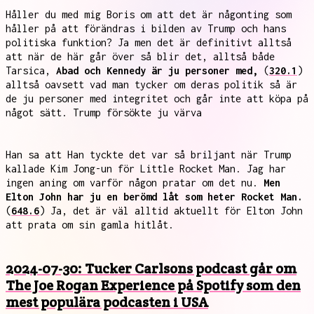
Håller du med mig Boris om att det är någonting som
håller på att förändras i bilden av Trump och hans
politiska funktion? Ja men det är definitivt alltså
att när de här går över så blir det, alltså både
Tarsica,
Abad och Kennedy är ju personer med,
(
320.1
)
alltså oavsett vad man tycker om deras politik så är
de ju personer med integritet och går inte att köpa på
något sätt. Trump försökte ju värva
Han sa att Han tyckte det var så briljant när Trump
kallade Kim Jong-un för Little Rocket Man. Jag har
ingen aning om varför någon pratar om det nu.
Men
Elton John har ju en berömd låt som heter Rocket Man.
(
648.6
) Ja, det är väl alltid aktuellt för Elton John
att prata om sin gamla hitlåt.
2024-07-30: Tucker Carlsons podcast går om
The Joe Rogan Experience på Spotify som den
mest populära podcasten i USA