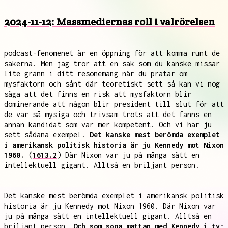
2024-11-12: Massmediernas roll i valrörelsen
podcast-fenomenet är en öppning för att komma runt de
sakerna. Men jag tror att en sak som du kanske missar
lite grann i ditt resonemang när du pratar om
mysfaktorn och sånt där teoretiskt sett så kan vi nog
säga att det finns en risk att mysfaktorn blir
dominerande att någon blir president till slut för att
de var så mysiga och trivsam trots att det fanns en
annan kandidat som var mer kompetent. Och vi har ju
sett sådana exempel.
Det kanske mest berömda exemplet
i amerikansk politisk historia är ju Kennedy mot Nixon
1960.
(
1613.2
) Där Nixon var ju på många sätt en
intellektuell gigant. Alltså en briljant person.
Det kanske mest berömda exemplet i amerikansk politisk
historia är ju Kennedy mot Nixon 1960. Där Nixon var
ju på många sätt en intellektuell gigant. Alltså en
briljant person.
Och som sopa mattan med Kennedy i tv-