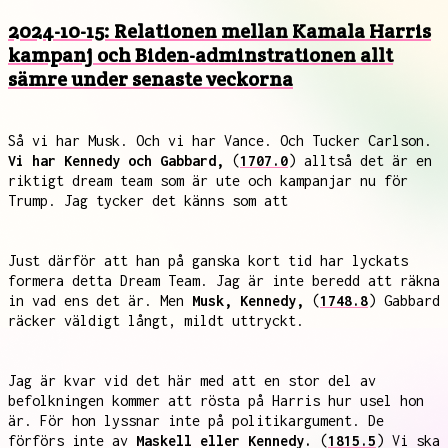
2024-10-15: Relationen mellan Kamala Harris
kampanj och Biden-adminstrationen allt
sämre under senaste veckorna
Så vi har Musk. Och vi har Vance. Och Tucker Carlson.
Vi har Kennedy och Gabbard,
(
1707.0
) alltså det är en
riktigt dream team som är ute och kampanjar nu för
Trump. Jag tycker det känns som att
Just därför att han på ganska kort tid har lyckats
formera detta Dream Team. Jag är inte beredd att räkna
in vad ens det är. Men
Musk, Kennedy,
(
1748.8
) Gabbard
räcker väldigt långt, mildt uttryckt.
Jag är kvar vid det här med att en stor del av
befolkningen kommer att rösta på Harris hur usel hon
är. För hon lyssnar inte på politikargument. De
förförs inte av
Maskell eller Kennedy.
(
1815.5
) Vi ska