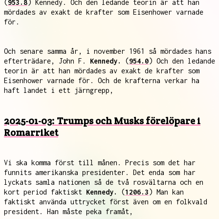
(
953.8
) Kennedy. Och den ledande teorin är att han
mördades av exakt de krafter som Eisenhower varnade
för.
Och senare samma år, i november 1961 så mördades hans
efterträdare, John F.
Kennedy.
(
954.0
) Och den ledande
teorin är att han mördades av exakt de krafter som
Eisenhower varnade för. Och de krafterna verkar ha
haft landet i ett järngrepp,
2025-01-03: Trumps och Musks förelöpare i
Romarriket
Vi ska komma först till månen. Precis som det har
funnits amerikanska presidenter. Det enda som har
lyckats samla nationen så de två rosvältarna och en
kort period faktiskt
Kennedy.
(
1206.3
) Man kan
faktiskt använda uttrycket först även om en folkvald
president. Han måste peka framåt,