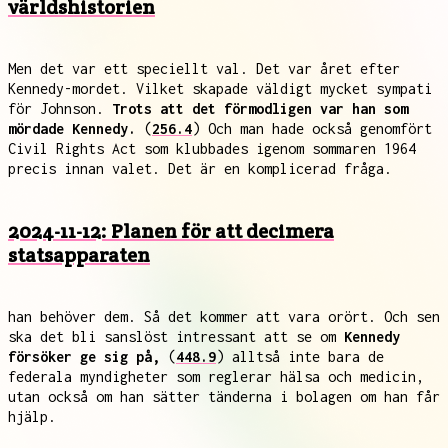
världshistorien
Men det var ett speciellt val. Det var året efter
Kennedy-mordet. Vilket skapade väldigt mycket sympati
för Johnson.
Trots att det förmodligen var han som
mördade Kennedy.
(
256.4
) Och man hade också genomfört
Civil Rights Act som klubbades igenom sommaren 1964
precis innan valet. Det är en komplicerad fråga.
2024-11-12: Planen för att decimera
statsapparaten
han behöver dem. Så det kommer att vara orört. Och sen
ska det bli sanslöst intressant att se om
Kennedy
försöker ge sig på,
(
448.9
) alltså inte bara de
federala myndigheter som reglerar hälsa och medicin,
utan också om han sätter tänderna i bolagen om han får
hjälp.