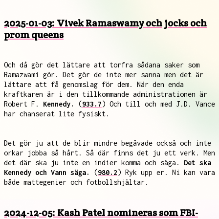
2025-01-03: Vivek Ramaswamy och jocks och
prom queens
Och då gör det lättare att torfra sådana saker som
Ramazwami gör. Det gör de inte mer sanna men det är
lättare att få genomslag för dem. När den enda
kraftkaren är i den tillkommande administrationen är
Robert F.
Kennedy.
(
933.7
) Och till och med J.D. Vance
har chanserat lite fysiskt.
Det gör ju att de blir mindre begåvade också och inte
orkar jobba så hårt. Så där finns det ju ett verk. Men
det där ska ju inte en indier komma och säga.
Det ska
Kennedy och Vann säga.
(
980.2
) Ryk upp er. Ni kan vara
både mattegenier och fotbollshjältar.
2024-12-05: Kash Patel nomineras som FBI-