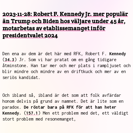
2023-11-28: Robert F. Kennedy Jr. mer populär
än Trump och Biden hos väljare under 45 år,
motarbetas av etablissemanget inför
presidentvalet 2024
Den ena av dem är det här med RFK, Robert F.
Kennedy
(
34.3
) Jr. Som vi har pratat om en gång tidigare
åtminstone. Han tar mer och mer plats i rampljuset och
blir mindre och mindre av en driftkuck och mer av en
seriös kandidat.
Och ibland så, ibland är det som att folk avfärdar
honom delvis på grund av namnet. Det är lite som en
paradox.
De röstar bara på RFK för att han heter
Kennedy.
(
157.1
) Men ett problem med det, ett väldigt
stort problem med resonemanget,