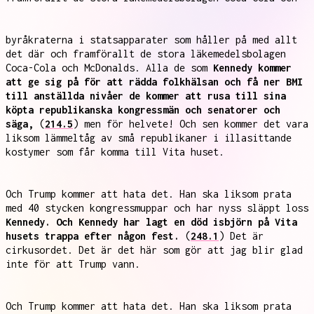
byråkraterna i statsapparater som håller på med allt
det där och framförallt de stora läkemedelsbolagen
Coca-Cola och McDonalds. Alla de som
Kennedy kommer
att ge sig på för att rädda folkhälsan och få ner BMI
till anställda nivåer de kommer att rusa till sina
köpta republikanska kongressmän och senatorer och
säga,
(
214.5
) men för helvete! Och sen kommer det vara
liksom lämmeltåg av små republikaner i illasittande
kostymer som får komma till Vita huset.
Och Trump kommer att hata det. Han ska liksom prata
med 40 stycken kongressmuppar och har nyss släppt loss
Kennedy. Och Kennedy har lagt en död isbjörn på Vita
husets trappa efter någon fest.
(
248.1
) Det är
cirkusordet. Det är det här som gör att jag blir glad
inte för att Trump vann.
Och Trump kommer att hata det. Han ska liksom prata