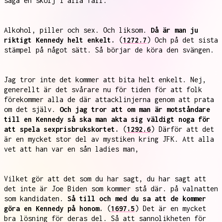
säga en skölj i alla fall.
Alkohol, piller och sex. Och liksom.
Då är man ju
riktigt Kennedy helt enkelt.
(
1272.7
) Och på det sista
stämpel på något sätt. Så börjar de köra den svängen.
Jag tror inte det kommer att bita helt enkelt. Nej,
generellt är det svårare nu för tiden för att folk
förekommer alla de där attacklinjerna genom att prata
om det själv.
Och jag tror att om man är motståndare
till en Kennedy så ska man akta sig väldigt noga för
att spela sexprisbrukskortet.
(
1292.6
) Därför att det
är en mycket stor del av mystiken kring JFK. Att alla
vet att han var en sån ladies man,
Vilket gör att det som du har sagt, du har sagt att
det inte är Joe Biden som kommer stå där. på valnatten
som kandidaten.
Så till och med du sa att de kommer
göra en Kennedy på honom.
(
1697.5
) Det är en mycket
bra lösning för deras del. Så att sannolikheten för