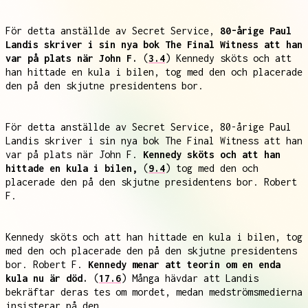
För detta anställde av Secret Service,
80-årige Paul
Landis skriver i sin nya bok The Final Witness att han
var på plats när John F.
(
3.4
) Kennedy sköts och att
han hittade en kula i bilen, tog med den och placerade
den på den skjutne presidentens bor.
För detta anställde av Secret Service, 80-årige Paul
Landis skriver i sin nya bok The Final Witness att han
var på plats när John F.
Kennedy sköts och att han
hittade en kula i bilen,
(
9.4
) tog med den och
placerade den på den skjutne presidentens bor. Robert
F.
Kennedy sköts och att han hittade en kula i bilen, tog
med den och placerade den på den skjutne presidentens
bor. Robert F.
Kennedy menar att teorin om en enda
kula nu är död.
(
17.6
) Många hävdar att Landis
bekräftar deras tes om mordet, medan medströmsmedierna
insisterar på den.