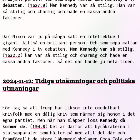
debatten.
(
1627.9
) Men Kennedy var så stilig. Han var
så stilig och charmig och hade en massa andra
faktorer.
Där Nixon var ju på många sätt en intellektuell
gigant. Alltså en briljant person. Och som sopa mattan
med Kennedy i tv-debatten.
Men Kennedy var så stilig.
(
1632.2
) Han var så stilig och charmig och hade en
massa andra faktorer. Så det där hände ju hela tiden.
2024-11-12: Tidiga utnämningar och politiska
utmaningar
För jag sa att Trump har liksom inte omedelbart
knivfolk med en dålig kniv som närmar sig honom i det
egna partiet. Men när han släpper loss
Kennedy då
kommer de.
(
194.8
) Det är därför att byråkraterna i
statsapparater som håller på med allt det där och
framförallt de stora läkemedelsbolagen Coca-Cola och