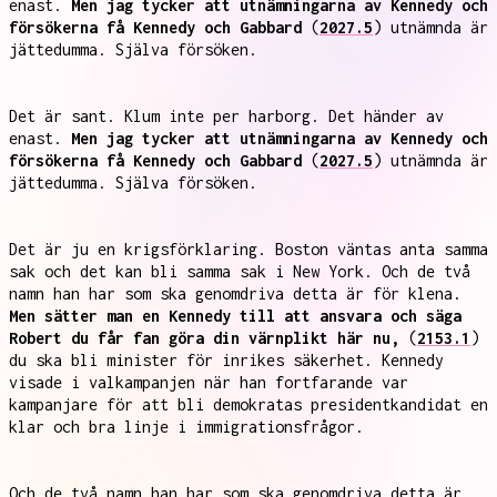
enast.
Men jag tycker att utnämningarna av Kennedy och
försökerna få Kennedy och Gabbard
(
2027.5
) utnämnda är
jättedumma. Själva försöken.
Det är sant. Klum inte per harborg. Det händer av
enast.
Men jag tycker att utnämningarna av Kennedy och
försökerna få Kennedy och Gabbard
(
2027.5
) utnämnda är
jättedumma. Själva försöken.
Det är ju en krigsförklaring. Boston väntas anta samma
sak och det kan bli samma sak i New York. Och de två
namn han har som ska genomdriva detta är för klena.
Men sätter man en Kennedy till att ansvara och säga
Robert du får fan göra din värnplikt här nu,
(
2153.1
)
du ska bli minister för inrikes säkerhet. Kennedy
visade i valkampanjen när han fortfarande var
kampanjare för att bli demokratas presidentkandidat en
klar och bra linje i immigrationsfrågor.
Och de två namn han har som ska genomdriva detta är