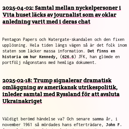
2025-04-02: Samtal mellan nyckelpersoner i
Vita huset läcks av journalist som av oklar
anledning varit med i deras chat
Pentagon Papers och Watergate-skandalen och den fixen
upplösning. Hela tiden längs vägen så är det folk inom
staten som läcker massa information.
Det finns en
historia om hur Kennedy,
(
626.6
) JFK, han glömde en
portfölj någonstans med hemliga dokument.
2025-02-18: Trump signalerar dramatisk
omläggning av amerikansk utrikespolitik,
inleder samtal med Ryssland för att avsluta
Ukrainakriget
Väldigt berömd händelse va? Och senare samma år, i
november 1961 så mördades hans efterträdare,
John F.