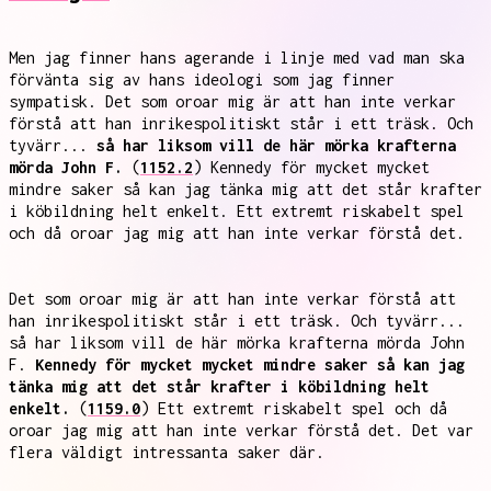
Men jag finner hans agerande i linje med vad man ska
förvänta sig av hans ideologi som jag finner
sympatisk. Det som oroar mig är att han inte verkar
förstå att han inrikespolitiskt står i ett träsk. Och
tyvärr...
så har liksom vill de här mörka krafterna
mörda John F.
(
1152.2
) Kennedy för mycket mycket
mindre saker så kan jag tänka mig att det står krafter
i köbildning helt enkelt. Ett extremt riskabelt spel
och då oroar jag mig att han inte verkar förstå det.
Det som oroar mig är att han inte verkar förstå att
han inrikespolitiskt står i ett träsk. Och tyvärr...
så har liksom vill de här mörka krafterna mörda John
F.
Kennedy för mycket mycket mindre saker så kan jag
tänka mig att det står krafter i köbildning helt
enkelt.
(
1159.0
) Ett extremt riskabelt spel och då
oroar jag mig att han inte verkar förstå det. Det var
flera väldigt intressanta saker där.