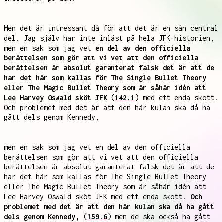
Men det är intressant då för att det är en sån central
del. Jag själv har inte inläst på hela JFK-historien,
men en sak som jag vet
en del av den officiella
berättelsen som gör att vi vet att den officiella
berättelsen är absolut garanterat falsk det är att de
har det här som kallas för The Single Bullet Theory
eller The Magic Bullet Theory som är såhär idén att
Lee Harvey Oswald sköt JFK
(
142.1
) med ett enda skott.
Och problemet med det är att den här kulan ska då ha
gått dels genom Kennedy,
men en sak som jag vet en del av den officiella
berättelsen som gör att vi vet att den officiella
berättelsen är absolut garanterat falsk det är att de
har det här som kallas för The Single Bullet Theory
eller The Magic Bullet Theory som är såhär idén att
Lee Harvey Oswald sköt JFK med ett enda skott.
Och
problemet med det är att den här kulan ska då ha gått
dels genom Kennedy,
(
159.6
) men de ska också ha gått