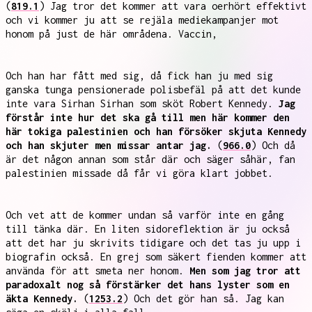
(
819.1
) Jag tror det kommer att vara oerhört effektivt
och vi kommer ju att se rejäla mediekampanjer mot
honom på just de här områdena. Vaccin,
Och han har fått med sig, då fick han ju med sig
ganska tunga pensionerade polisbefäl på att det kunde
inte vara Sirhan Sirhan som sköt Robert Kennedy.
Jag
förstår inte hur det ska gå till men här kommer den
här tokiga palestinien och han försöker skjuta Kennedy
och han skjuter men missar antar jag.
(
966.0
) Och då
är det någon annan som står där och säger såhär, fan
palestinien missade då får vi göra klart jobbet.
Och vet att de kommer undan så varför inte en gång
till tänka där. En liten sidoreflektion är ju också
att det har ju skrivits tidigare och det tas ju upp i
biografin också. En grej som säkert fienden kommer att
använda för att smeta ner honom.
Men som jag tror att
paradoxalt nog så förstärker det hans lyster som en
äkta Kennedy.
(
1253.2
) Och det gör han så. Jag kan