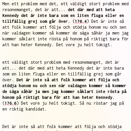
Men ett problem med det, ett väldigt stort problem med
resonemanget, det är att...
det där med att heta
Kennedy det är inte bara som en liten fluga eller en
tillfällig grej som går över.
(
170.4
) Det är inte så
att folk kommer att följa och stödja honom nu och sen
när valdagen kommer så kommer de säga såhär ja men jag
kommer såklart inte rösta på honom på riktigt bara för
att han heter Kennedy. Det vore ju helt tokigt.
ett väldigt stort problem med resonemanget, det är
att... det där med att heta Kennedy det är inte bara
som en liten fluga eller en tillfällig grej som går
över.
Det är inte så att folk kommer att följa och
stödja honom nu och sen när valdagen kommer så kommer
de säga såhär ja men jag kommer såklart inte rösta på
honom på riktigt bara för att han heter Kennedy.
(
176.6
) Det vore ju helt tokigt. Så nu röstar jag på
en riktig kandidat.
Det är inte så att folk kommer att följa och stödja