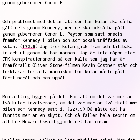
genom gubernören Conor E.
Och problemet med det är att den här kulan ska då ha
gått dels genom Kennedy, men de ska också ha gått
genom gubernören Conor E.
Peyton som satt precis
framför Kennedy i bilen och som också träffades av
kulan.
(
172.6
) Jag tror kulan gick fram och tillbaka
in och ut genom de här männen. Jag är inte någon stor
JFK-konspirationsnörd så den källa som jag har är
framförallt Oliver Stone-filmen Kevin Costner står och
förklarar för alla människor hur kulan måste gått
först neråt och sen uppåt.
Men allting bygger på det. För att om det var mer än
två kulor involverade, om det var mer än två skott
mot
bilen som Kennedy satt i.
(
227.9
) Då måste det ha
funnits mer än en skytt. Och då faller hela teorin om
att Lee Howard Oswald gjorde det här ensam.