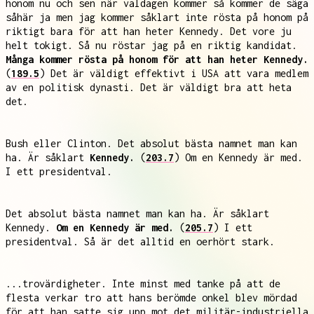
honom nu och sen när valdagen kommer så kommer de säga
såhär ja men jag kommer såklart inte rösta på honom på
riktigt bara för att han heter Kennedy. Det vore ju
helt tokigt. Så nu röstar jag på en riktig kandidat.
Många kommer rösta på honom för att han heter Kennedy.
(
189.5
) Det är väldigt effektivt i USA att vara medlem
av en politisk dynasti. Det är väldigt bra att heta
det.
Bush eller Clinton. Det absolut bästa namnet man kan
ha. Är såklart
Kennedy.
(
203.7
) Om en Kennedy är med.
I ett presidentval.
Det absolut bästa namnet man kan ha. Är såklart
Kennedy.
Om en Kennedy är med.
(
205.7
) I ett
presidentval. Så är det alltid en oerhört stark.
...trovärdigheter. Inte minst med tanke på att de
flesta verkar tro att hans berömde onkel blev mördad
för att han satte sig upp mot det militär-industriella