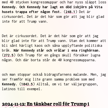
med 40 stycken kongressmuppar och har nyss släppt loss
Kennedy. Och Kennedy har lagt en död isbjörn på Vita
husets trappa efter någon fest.
(
248.1
) Det är
cirkusordet. Det är det här som gör att jag blir glad
inte för att Trump vann.
Det är cirkusordet. Det är det här som gör att jag
blir glad inte för att Trump vann. Utan det kommer att
bli sånt härligt kaos och såna upplyftande politiska
bråk.
När Kennedy står och vrålar i ena ringhörnan.
(
272.5
) Och Trump för en gångs skull försöker lugna
någon. Och där borta står de 40 kongressmupparna.
och man stoppar också bidragsfarnens malande. Men, jag
ser framför mig lite grann samma problem som med
Kennedy.
(
1043.5
) Alltså, om vi tar väljargruppen,
latinos till exempel.
2024-11-12: En tänkbar roll för Trump i