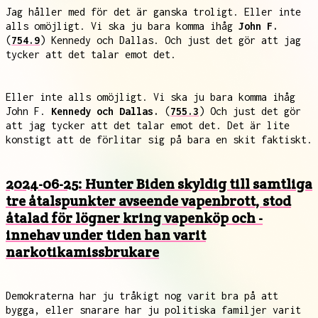
Jag håller med för det är ganska troligt. Eller inte
alls omöjligt. Vi ska ju bara komma ihåg
John F.
(
754.9
) Kennedy och Dallas. Och just det gör att jag
tycker att det talar emot det.
Eller inte alls omöjligt. Vi ska ju bara komma ihåg
John F.
Kennedy och Dallas.
(
755.3
) Och just det gör
att jag tycker att det talar emot det. Det är lite
konstigt att de förlitar sig på bara en skit faktiskt.
2024-06-25: Hunter Biden skyldig till samtliga
tre åtalspunkter avseende vapenbrott, stod
åtalad för lögner kring vapenköp och -
innehav under tiden han varit
narkotikamissbrukare
Demokraterna har ju tråkigt nog varit bra på att
bygga, eller snarare har ju politiska familjer varit