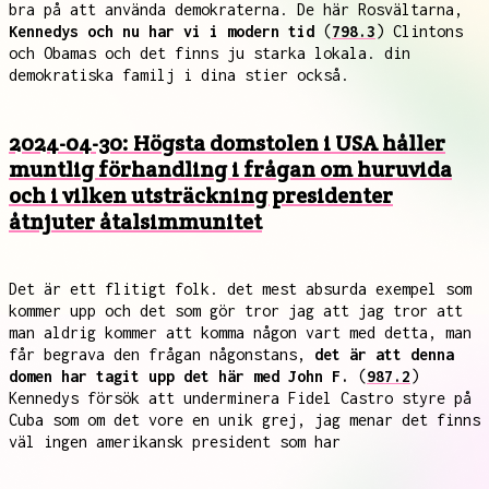
bra på att använda demokraterna. De här Rosvältarna,
Kennedys och nu har vi i modern tid
(
798.3
) Clintons
och Obamas och det finns ju starka lokala. din
demokratiska familj i dina stier också.
2024-04-30: Högsta domstolen i USA håller
muntlig förhandling i frågan om huruvida
och i vilken utsträckning presidenter
åtnjuter åtalsimmunitet
Det är ett flitigt folk. det mest absurda exempel som
kommer upp och det som gör tror jag att jag tror att
man aldrig kommer att komma någon vart med detta, man
får begrava den frågan någonstans,
det är att denna
domen har tagit upp det här med John F.
(
987.2
)
Kennedys försök att underminera Fidel Castro styre på
Cuba som om det vore en unik grej, jag menar det finns
väl ingen amerikansk president som har