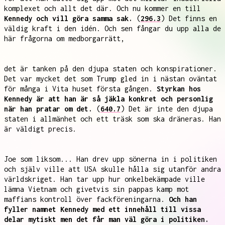
komplexet och allt det där. Och nu kommer en till
Kennedy och vill göra samma sak.
(
296.3
) Det finns en
väldig kraft i den idén. Och sen fångar du upp alla de
här frågorna om medborgarrätt,
det är tanken på den djupa staten och konspirationer.
Det var mycket det som Trump gled in i nästan oväntat
för många i Vita huset första gången.
Styrkan hos
Kennedy är att han är så jäkla konkret och personlig
när han pratar om det.
(
640.7
) Det är inte den djupa
staten i allmänhet och ett träsk som ska dräneras. Han
är väldigt precis.
Joe som liksom... Han drev upp sönerna in i politiken
och själv ville att USA skulle hålla sig utanför andra
världskriget. Han tar upp hur onkelbekämpade ville
lämna Vietnam och givetvis sin pappas kamp mot
maffians kontroll över fackföreningarna.
Och han
fyller namnet Kennedy med ett innehåll till vissa
delar mytiskt men det får man väl göra i politiken.