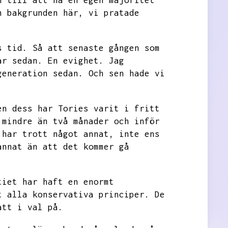
n till att ha en egen majoritet
h bakgrunden här,
vi pratade
s tid.
Så att senaste gången som
år sedan.
En evighet.
Jag
generation sedan.
Och sen hade vi
en dess har Tories varit i fritt
 mindre än två månader och inför
 har trott något annat,
inte ens
annat än att det kommer gå
tiet har haft en enormt
t alla konservativa principer.
De
ått i val på.