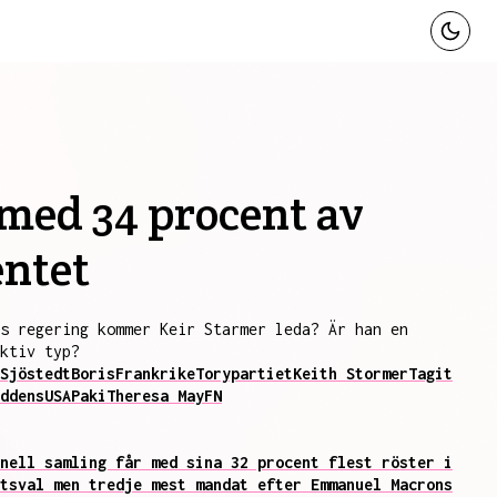
 med 34 procent av
entet
s regering kommer Keir Starmer leda? Är han en
ktiv typ?
Sjöstedt
Boris
Frankrike
Torypartiet
Keith Stormer
Tagit
ddens
USA
Paki
Theresa May
FN
nell samling får med sina 32 procent flest röster i
tsval men tredje mest mandat efter Emmanuel Macrons