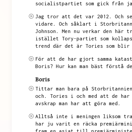
socialistpartiet som gick från j
Jag tror att det var 2012.
Och s
vidare.
Och såklart i Storbritan
Johnson.
Men nu verkar den här t
istället Tory-partiet som kollap
trend där det är Tories som blir
För att de har gjort samma katas
Boris?
Hur kan man bäst förstå d
Boris
Tittar man bara på Storbritannie
och.
Tories i och med att de har
avskrap man har att göra med.
Alltså inte i meningen liksom tr
har ju varit en räcka premiärmin
fram en asiat till premiärminist