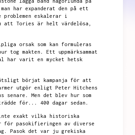
nstone lägga band någorlunda på
 man har expanderat den på ett
e problemen eskalerar i
m att Tories är helt värdelösa,
ipliga orsak som kan formuleras
our tog makten.
Ett uppmärksammat
al har varit en mycket hetsk
ötsligt börjat kampanja för att
armer utgör enligt Peter Hitchens
ns senare.
Men det blev hur som
trädde för...
400 dagar sedan.
inte exakt vilka historiska
r för pasokifieringen av diverse
ag.
Pasok det var ju grekiska