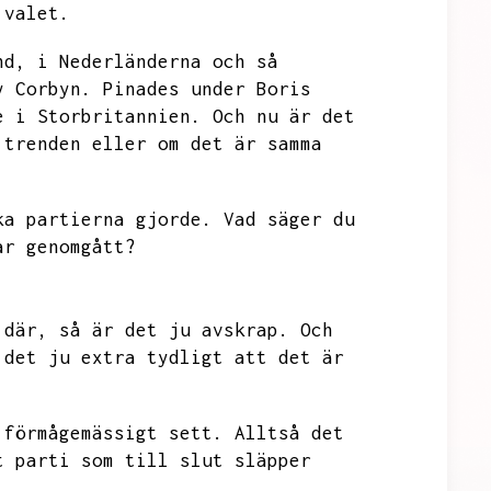
 valet.
nd,
i Nederländerna och så
y Corbyn.
Pinades under Boris
e i Storbritannien.
Och nu är det
 trenden eller om det är samma
ka partierna gjorde.
Vad säger du
ar genomgått?
 där,
så är det ju avskrap.
Och
 det ju extra tydligt att det är
 förmågemässigt sett.
Alltså det
t parti som till slut släpper