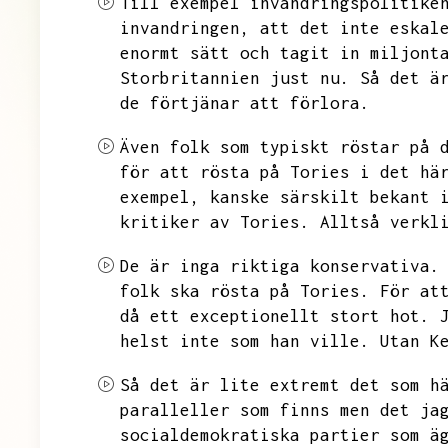
Till exempel invandringspolitike
invandringen,
att det inte eskal
enormt sätt och tagit in miljont
Storbritannien just nu.
Så det ä
de förtjänar att förlora.
Även folk som typiskt röstar på 
för att rösta på Tories i det hä
exempel,
kanske särskilt bekant 
kritiker av Tories.
Alltså verkl
De är inga riktiga konservativa.
folk ska rösta på Tories.
För at
då ett exceptionellt stort hot.
helst inte som han ville.
Utan
K
Så det är lite extremt det som h
paralleller som finns men det ja
socialdemokratiska partier som ä