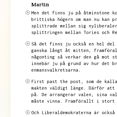
Martin
Men det finns ju på åtminstone k
brittiska högern om man nu kan p
splittrade mellan sig nyliberale
splittringen mellan Tories och R
Så det finns ju också en hel del
ganska långt åt mitten,
framföra
någonting så verkar den gå mot s
innebär ju på grund av hur det b
enmansvalkretsarna.
First past the post,
som de kall
makten väldigt länge.
Därför att
på.
De arrangerar valen,
sina va
måste vinna.
Framförallt i stort
Och Liberaldemokraterna är också