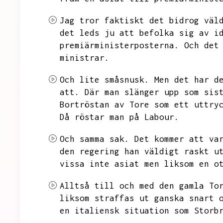
Jag tror faktiskt det bidrog väl
det leds ju att befolka sig av i
premiärministerposterna.
Och det
ministrar.
Och lite småsnusk.
Men det har d
att.
Där man slänger upp som sis
Bortröstan av Tore som ett uttry
Då röstar man på Labour.
Och samma sak.
Det kommer att va
den regering han väldigt raskt u
vissa inte asiat men liksom en o
Alltså till och med den gamla To
liksom straffas ut ganska snart 
en italiensk situation som Storb