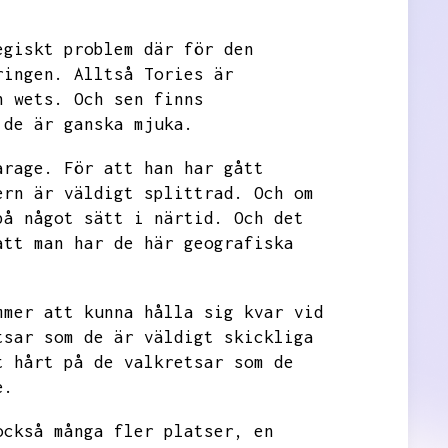
egiskt problem där för den
ringen.
Alltså Tories är
h wets.
Och sen finns
de är ganska mjuka.
arage.
För att han har gått
ern är väldigt splittrad.
Och om
på något sätt i närtid.
Och det
att man har de här geografiska
mmer att kunna hålla sig kvar vid
tsar som de är väldigt skickliga
t hårt på de valkretsar som de
e.
också många fler platser,
en