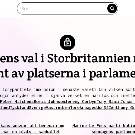
ns val i Storbritannien
nt av platserna i parlam
 Torypartiets implosion i senaste valet? Och vilken sort
ögon antyder eller i själva verket en harmlös och ineffe
Peter Hitchens
Boris Johnson
Jeremy Corbyn
Tony Blair
Jonas 
land
Tyskland
Sverige
Västindien
Tore
Armageddon
34%
Anthony Gi
rkans ansvar att bereda rum
Marine Le Pens parti Natio
 har en plats i samhället
söndagens parlamen