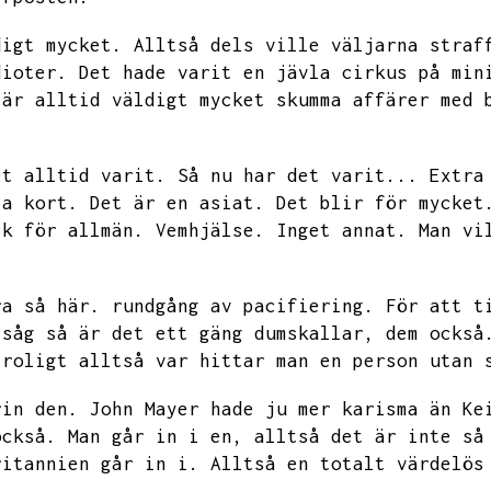
digt mycket.
Alltså dels ville väljarna straf
dioter.
Det hade varit en jävla cirkus på min
 är alltid väldigt mycket skumma affärer med 
et alltid varit.
Så nu har det varit...
Extra
ta kort.
Det är en asiat.
Det blir för mycket
ck för allmän.
Vemhjälse.
Inget annat.
Man vi
ra så här.
rundgång av pacifiering.
För att t
tsåg så är det ett gäng dumskallar,
dem också
troligt alltså var hittar man en person utan 
rin den.
John Mayer hade ju mer karisma än Ke
också.
Man går in i en,
alltså det är inte så
ritannien går in i.
Alltså en totalt värdelös