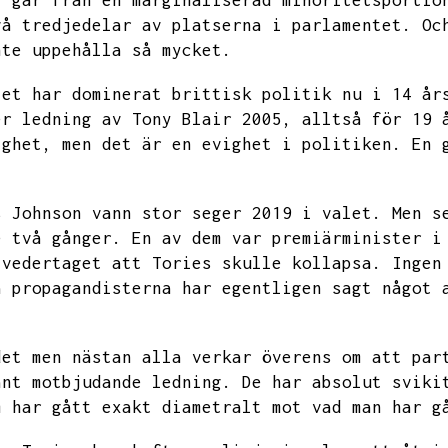
r går från en marginaliserad minoritetsportio
vå tredjedelar av platserna i parlamentet.
Oc
nte uppehålla så mycket.
iet har dominerat brittisk politik nu i
14 år
er ledning av Tony Blair 2005,
alltså för 19 
ighet,
men det är en evighet i politiken.
En 
.
s Johnson vann stor seger 2019 i valet.
Men s
e två gånger.
En av dem var premiärminister i
 vedertaget att Tories skulle kollapsa.
Ingen
a propagandisterna har egentligen sagt något 
det men nästan alla verkar överens om att par
änt motbjudande ledning.
De har absolut sviki
m har gått exakt diametralt mot vad man har g