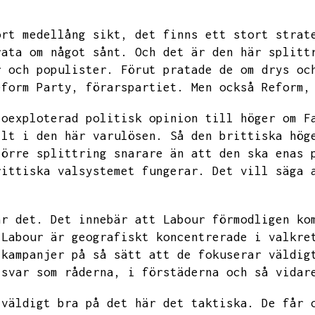
ort medellång sikt,
det finns ett stort strat
rata om något sånt.
Och det är den här splitt
r och populister.
Förut pratade de om drys oc
eform
Party, förarspartiet.
Men också Reform,
 oexploterad politisk opinion till höger om F
llt i den här varulösen.
Så den brittiska hög
törre splittring snarare än att den ska enas 
rittiska valsystemet fungerar.
Det vill säga 
ar det.
Det innebär att Labour förmodligen ko
 Labour är geografiskt koncentrerade i valkre
lkampanjer på så sätt att de fokuserar väldig
 svar som råderna,
i förstäderna och så vidar
 väldigt bra på det här det taktiska.
De får 