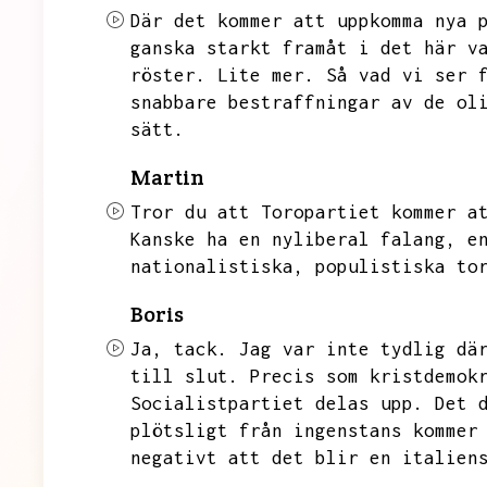
Där det kommer att uppkomma nya 
ganska starkt framåt i det här v
röster.
Lite mer.
Så vad vi ser 
snabbare bestraffningar av de ol
sätt.
Martin
Tror du att Toropartiet kommer a
Kanske ha en nyliberal falang,
e
nationalistiska,
populistiska to
Boris
Ja,
tack.
Jag var inte tydlig dä
till slut.
Precis som kristdemok
Socialistpartiet delas upp.
Det 
plötsligt från ingenstans kommer
negativt att det blir en italien