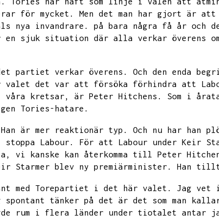
n.
Tories har haft som linje i valen att åtmi
erar för mycket.
Men det man har gjort är att
als nya invandrare.
på bara några få år och d
r en sjuk situation där alla verkar överens o
det partiet verkar överens.
Och den enda begr
r valet det var att försöka förhindra att Lab
i våra kretsar,
är Peter Hitchens.
Som i årat
igen Tories-hatare.
Han är mer reaktionär typ.
Och nu har han pl
t stoppa Labour.
För att Labour under Keir St
Ja,
vi kanske kan återkomma till Peter Hitche
eir Starmer blev ny premiärminister.
Han till
änt med Torepartiet i det här valet.
Jag vet 
g spontant tänker på det är det som man kalla
gde rum i flera länder under tiotalet antar
j