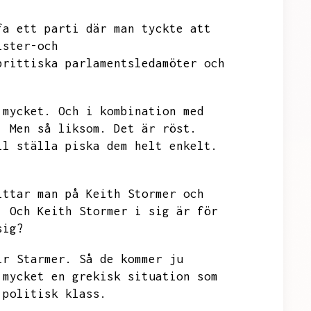
fa ett parti där man tyckte att
ister-och
brittiska parlamentsledamöter och
 mycket.
Och i kombination med
.
Men så liksom.
Det är röst.
ll ställa piska dem helt enkelt.
ittar man på Keith Stormer och
.
Och Keith Stormer i sig är för
sig?
ir Starmer.
Så de kommer ju
 mycket en grekisk situation som
 politisk klass.