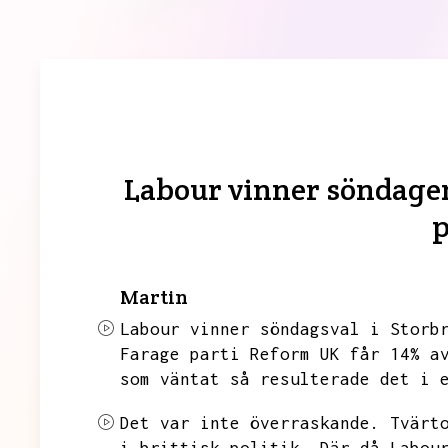
Labour vinner söndagens
p
Martin
Labour vinner söndagsval i Storb
Farage parti
Reform UK får 14% a
som väntat så resulterade det i 
Det var inte överraskande.
Tvärt