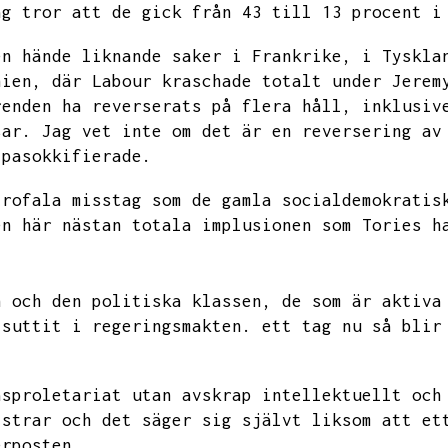
ag tror att de gick från 43 till 13 procent i
en hände liknande saker i Frankrike,
i Tyskla
nien,
där Labour kraschade totalt under Jerem
renden ha reverserats på flera håll,
inklusiv
sar.
Jag vet inte om det är en reversering av
 pasokkifierade.
trofala misstag som de gamla socialdemokratis
en här nästan totala implusionen som Tories h
n och den politiska klassen,
de som är aktiva
 suttit i regeringsmakten.
ett tag nu så blir
asproletariat utan avskrap intellektuellt och
istrar och det säger sig självt liksom att et
erposten.