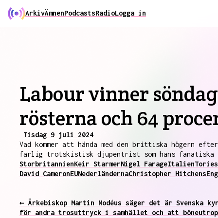
Arkiv
Ämnen
Podcasts
Radio
Logga in
Labour vinner söndage
rösterna och 64 proce
Tisdag 9 juli 2024
Vad kommer att hända med den brittiska högern efter
farlig trotskistisk djupentrist som hans fanatiska 
Storbritannien
Keir Starmer
Nigel Farage
Italien
Tories
David Cameron
EU
Nederländerna
Christopher Hitchens
Eng
← Ärkebiskop Martin Modéus säger det är Svenska ky
för andra trosuttryck i samhället och att böneutrop