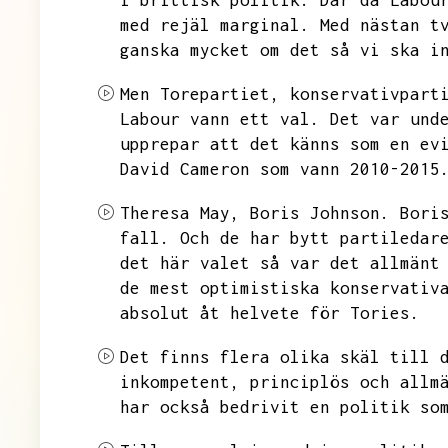
i brittisk politik.
Där då Labou
med rejäl marginal.
Med nästan t
ganska mycket om det så vi ska i
Men Torepartiet,
konservativpart
Labour vann ett val.
Det var und
upprepar att det känns som en ev
David Cameron som vann 2010-2015
Theresa May,
Boris Johnson.
Bori
fall.
Och de har bytt partiledar
det här valet så var det allmänt
de mest optimistiska konservativ
absolut åt helvete för Tories.
Det finns flera olika skäl till 
inkompetent,
principlös och allm
har också bedrivit en politik so