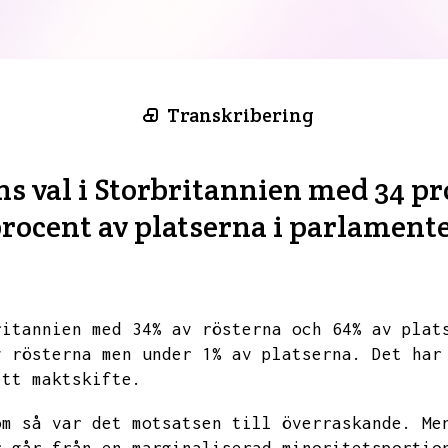
Transkribering
 val i Storbritannien med 34 pr
rocent av platserna i parlament
ritannien med 34% av rösterna och 64% av plat
v rösterna men under 1% av platserna.
Det har
ett maktskifte.
om så var det motsatsen till överraskande.
Me