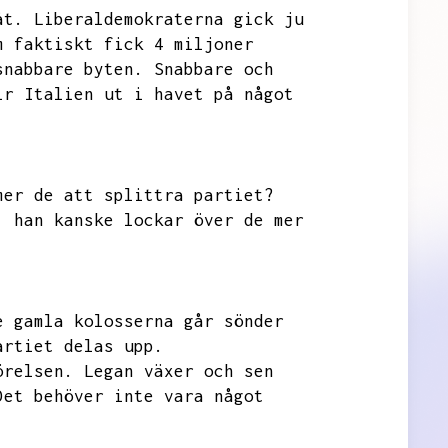
åt.
Liberaldemokraterna gick ju
m faktiskt fick 4 miljoner
snabbare byten.
Snabbare och
ir
Italien ut i havet på något
mer de att splittra partiet?
,
han kanske lockar över de mer
e gamla kolosserna går sönder
artiet delas upp.
örelsen.
Legan växer och sen
Det behöver inte vara något
.