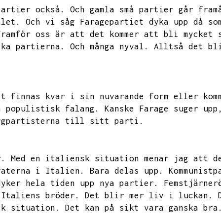
partier också.
Och gamla små partier går fram
alet.
Och vi såg Faragepartiet dyka upp då so
framför oss är att det kommer att bli mycket 
ika partierna.
Och många nyval.
Alltså det bl
tt finnas kvar i sin nuvarande form eller kom
n populistisk falang.
Kanske Farage suger upp
rgpartisterna till sitt parti.
r.
Med en italiensk situation menar jag att d
raterna i Italien.
Bara delas upp.
Kommunistp
dyker hela tiden upp nya partier.
Femstjärner
Italiens bröder.
Det blir mer liv i luckan.
sk situation.
Det kan på sikt vara ganska bra