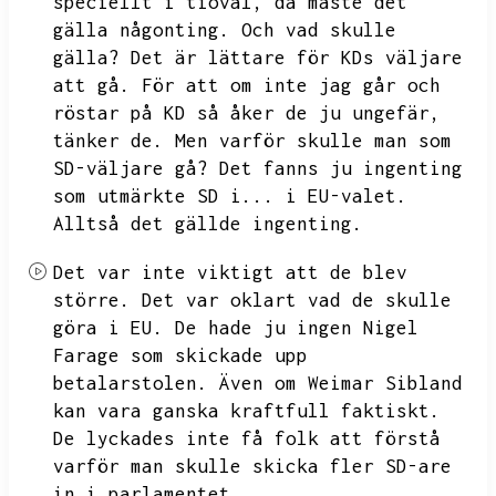
speciellt i tioval,
då måste det
gälla någonting.
Och vad skulle
gälla?
Det är lättare för KDs väljare
att gå.
För att om inte jag går och
röstar på KD så åker de ju ungefär,
tänker de.
Men varför skulle man som
SD-väljare gå?
Det fanns ju ingenting
som utmärkte
SD i...
i EU-valet.
Alltså det gällde ingenting.
Det var inte viktigt att de blev
större.
Det var oklart vad de skulle
göra i EU.
De hade ju ingen Nigel
Farage som skickade upp
betalarstolen.
Även om
Weimar Sibland
kan vara ganska kraftfull faktiskt.
De lyckades inte få folk att förstå
varför man skulle skicka fler
SD-are
in i parlamentet.