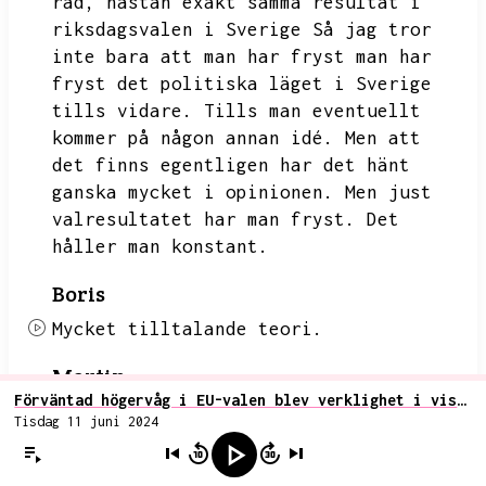
rad,
nästan exakt samma resultat i
riksdagsvalen i Sverige
Så jag tror
inte bara att man har fryst man har
fryst det politiska läget i Sverige
tills vidare.
Tills man eventuellt
kommer på någon annan idé.
Men att
det finns egentligen har det hänt
ganska mycket i opinionen.
Men just
valresultatet har man fryst.
Det
håller man konstant.
Boris
Mycket tilltalande teori.
Martin
Förväntad högervåg i EU-valen blev verklighet i vissa länder men kom helt av sig i bland annat Sverige
Jag tycker vi ska prata lite om något
Tisdag 11 juni 2024
annat land.
Gärna om Frankrike.
Det
var ju kanske den största enskilda