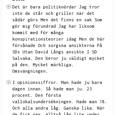
Det är bara politiknördar Jag tror
inte de står och griller när det
sådär görs
Men det finns en sak Som
gör mig förundrad
Jag har liksom
kommit med För många
konspirationsteorier idag
Men de här
förvånade
Och sorgsna ansikterna
På
SDs Utan David Långs ansikte I
SD
Salvaka.
Den beror ju väldigt mycket
på den.
Mycket märkliga.
Omsvängningen.
I opinionssiffror.
Man hade ju bara
dagen innan.
Så hade man ju.
23
procent.
Den första
vallokalsundersökningen.
Hade man 18.
Och alla andra låg.
Ganska lika.
När
de fick sen.
Alltså låg lite under