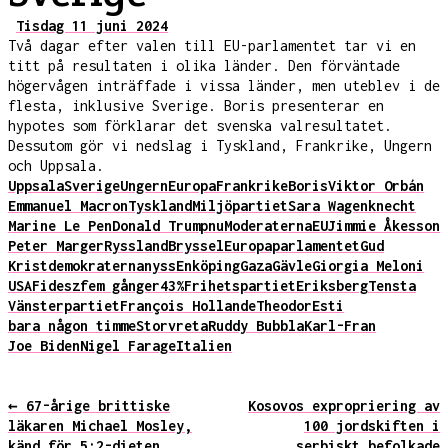
Tisdag 11 juni 2024
Två dagar efter valen till EU-parlamentet tar vi en
titt på resultaten i olika länder. Den förväntade
högervågen inträffade i vissa länder, men uteblev i de
flesta, inklusive Sverige. Boris presenterar en
hypotes som förklarar det svenska valresultatet.
Dessutom gör vi nedslag i Tyskland, Frankrike, Ungern
och Uppsala.
Uppsala
Sverige
Ungern
Europa
Frankrike
Boris
Viktor Orbán
Emmanuel Macron
Tyskland
Miljöpartiet
Sara Wagenknecht
Marine Le Pen
Donald Trump
nu
Moderaterna
EU
Jimmie Åkesson
Peter Marger
Ryssland
Bryssel
Europaparlamentet
Gud
Kristdemokraterna
nyss
Enköping
Gaza
Gävle
Giorgia Meloni
USA
Fidesz
fem gånger
43%
Frihetspartiet
Eriksberg
Tensta
Vänsterpartiet
François Hollande
Theodor
Esti
bara någon timme
Storvreta
Ruddy Bubbla
Karl-Fran
Joe Biden
Nigel Farage
Italien
← 67-årige brittiske
Kosovos expropriering av
läkaren Michael Mosley,
100 jordskiften i
känd för 5:2-dieten,
serbiskt befolkade