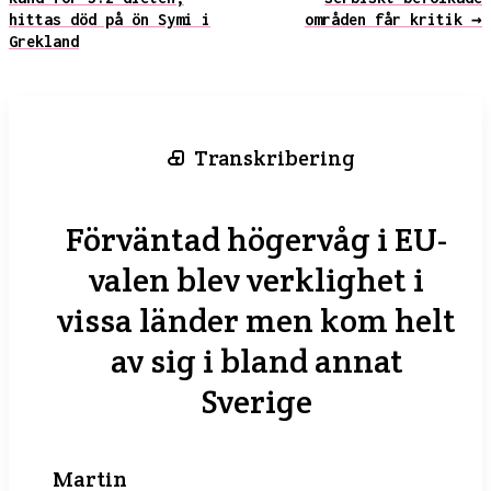
hittas död på ön Symi i
områden får kritik →
Grekland
Transkribering
Förväntad högervåg i EU-
valen blev verklighet i
vissa länder men kom helt
av sig i bland annat
Sverige
Martin