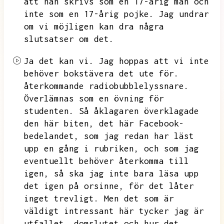
att han skrivs som en 17-årig man och
inte som en 17-årig pojke.
Jag undrar
om vi möjligen kan dra några
slutsatser om det.
Ja det kan vi.
Jag hoppas att vi inte
behöver bokstävera det ute för.
återkommande radiobubblelyssnare.
Överlämnas som en övning för
studenten.
Så åklagaren överklagade
den här biten,
det här Facebook-
bedelandet,
som jag redan har läst
upp en gång i rubriken,
och som jag
eventuellt behöver återkomma till
igen,
så ska jag inte bara läsa upp
det igen på orsinne,
för det låter
inget trevligt.
Men det som är
väldigt intressant här tycker jag är
utfallet,
domslutet och hur det