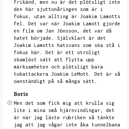
frikänd,
men nu är det plötsligt inte
den här sjuttonåringen som är i
fokus,
utan allting är Joakim Lamotts
fel.
Det var när Joakim Lamott gjorde
en film om Jan Jönsson,
det var då
hatet började.
Självklart är det
Joakim Lamotts hatsvans som ska stå i
fokus här.
Det är ett otroligt
skamlöst sätt att flytta upp
märksamheten och plötsligt bara
tokattackera Joakim LeMott.
Det är så
oanständigt på så många sätt.
Boris
Men det som fick mig att krulla sig
lite i mina små hjärnvindingar,
det
är när jag läste rubriken så tänkte
jag att jag vågar inte åka tunnelbana