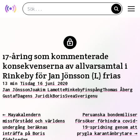
17-åring som kommenterade
konsekvenserna av allvarsamtal i
Rinkeby för Jan Jönsson (L) frias
13 min
Tisdag 16 juni 2020
Jan Jönsson
Joakim Lamotte
Rinkeby
Finspång
Thomas Åberg
Gustaf
Dagens Juridik
Boris
Svea
Sverige
nu
← Mayakalendern
Peruanska bondemiliser
missförstådd och världens
försöker förhindra covid-
undergång beräknas
19-spridning genom att
inträffa på Boris
prygla karantänbrytare →
födelsedag