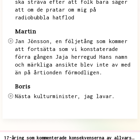
ska sträva efter att folk bara säger
att om de pratar om mig på
radiobubbla hatflod
Martin
Jan Jönsson,
en följetång som kommer
att fortsätta som vi konstaterade
förra gången Jaja herregud
Hans namn
och märkliga ansikte blev inte av med
än på årtionden förmodligen.
Boris
Nästa kulturminister,
jag lavar.
17-åring som kommenterade konsekvenserna av allvarsamtal i Rinkeby för Jan Jönsson (L) frias