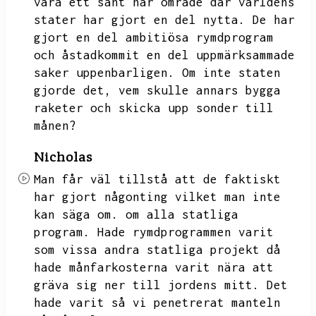
vara ett sånt här område där världens
stater har gjort en del nytta.
De har
gjort en del ambitiösa rymdprogram
och åstadkommit en del uppmärksammade
saker uppenbarligen.
Om inte staten
gjorde det,
vem skulle annars bygga
raketer och skicka upp sonder till
månen?
Nicholas
Man får väl tillstå att de faktiskt
har gjort någonting vilket man inte
kan säga om.
om alla statliga
program.
Hade rymdprogrammen varit
som vissa andra statliga projekt då
hade månfarkosterna varit nära att
gräva sig ner till jordens mitt.
Det
hade varit så vi penetrerat manteln