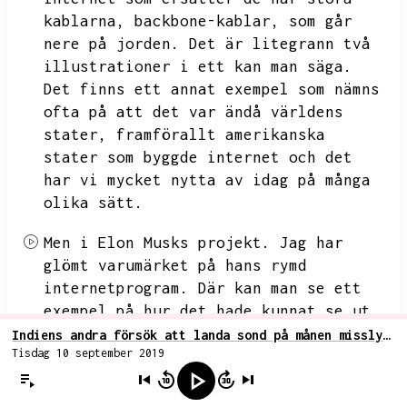
kablarna,
backbone-kablar,
som går
nere på jorden.
Det är litegrann två
illustrationer i ett kan man säga.
Det finns ett annat exempel som nämns
ofta på att det var ändå världens
stater,
framförallt amerikanska
stater som byggde internet och det
har vi mycket nytta av idag på många
olika sätt.
Men i Elon Musks projekt.
Jag har
glömt varumärket på hans rymd
internetprogram.
Där kan man se ett
exempel på hur det hade kunnat se ut
istället.
Att dels mycket mer
Indiens andra försök att landa sond på månen misslyckas precis innan den ska ta mark
Tisdag 10 september 2019
intressant rymd teknik,
men också att
internet skulle kunna struktureras på
ett annat sätt.