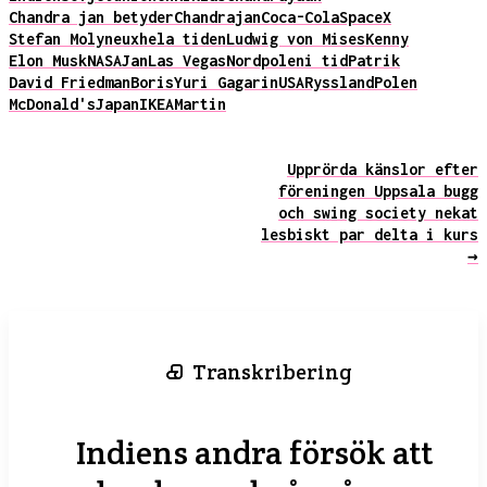
Chandra jan betyder
Chandrajan
Coca-Cola
SpaceX
Stefan Molyneux
hela tiden
Ludwig von Mises
Kenny
Elon Musk
NASA
Jan
Las Vegas
Nordpolen
i tid
Patrik
David Friedman
Boris
Yuri Gagarin
USA
Ryssland
Polen
McDonald's
Japan
IKEA
Martin
Upprörda känslor efter
föreningen Uppsala bugg
och swing society nekat
lesbiskt par delta i kurs
→
Transkribering
Indiens andra försök att