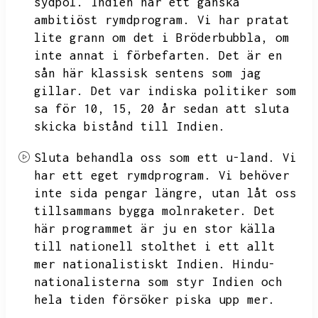
sydpol.
Indien har ett ganska
ambitiöst rymdprogram.
Vi har pratat
lite grann om det i Bröderbubbla,
om
inte annat i förbefarten.
Det är en
sån här klassisk sentens som jag
gillar.
Det var indiska politiker som
sa för 10,
15,
20 år sedan att sluta
skicka bistånd till Indien.
Sluta behandla oss som ett u-land.
Vi
har ett eget rymdprogram.
Vi behöver
inte sida pengar längre,
utan låt oss
tillsammans bygga molnraketer.
Det
här programmet är ju en stor källa
till nationell stolthet i ett allt
mer nationalistiskt Indien.
Hindu-
nationalisterna som styr Indien och
hela tiden försöker piska upp mer.