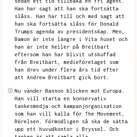
sedan ett tid tillbaka en fri agent.
Han har sagt att han ska fortsätta
slåss.
Han har till och med sagt att
han ska fortsätta slåss för Donald
Trumps agenda av presidentskap.
Men,
Bamon är inte längre i Vita huset och
han är inte heller på Breitbart
eftersom han har blivit utskuffad
från Breitbart,
medieföretaget som
han drev under flera års tid efter
att Andrew Breitbart gick bort.
Nu vänder Bannon blicken mot Europa.
Han vill starta en konservativ
tankesmedja och kampanjorganisation
som han vill kalla för The Movement,
Rörelsen.
Förmodligen så ska de sätta
upp ett huvudkontor i Bryssel.
Och
tanken är att samla alla