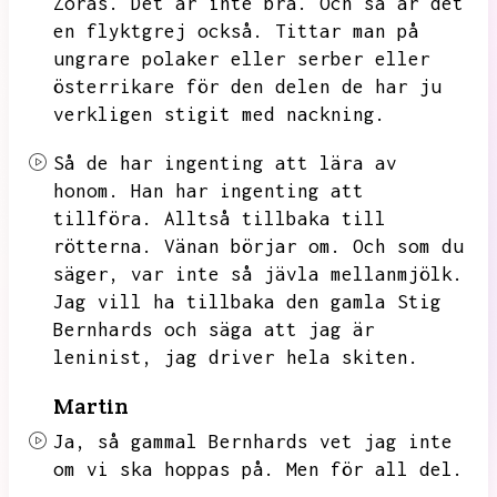
Zoras.
Det är inte bra.
Och så är det
en flyktgrej också.
Tittar man på
ungrare polaker eller serber eller
österrikare för den delen de har ju
verkligen stigit med nackning.
Så de har ingenting att lära av
honom.
Han har ingenting att
tillföra.
Alltså tillbaka till
rötterna.
Vänan börjar om.
Och som du
säger,
var inte så jävla mellanmjölk.
Jag vill ha tillbaka den gamla Stig
Bernhards och säga att jag är
leninist,
jag driver hela skiten.
Martin
Ja,
så gammal Bernhards vet jag inte
om vi ska hoppas på.
Men för all del.