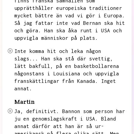
finns franska samhällen som
upprätthåller europeiska traditioner
mycket bättre än vad vi gör i Europa.
Så jag fattar inte vad Bernan ska hit
och göra.
Han ska åka runt i USA och
uppvigla människor på plats.
Inte komma hit och leka någon
slags...
Han ska stå där svettig,
lätt bakfull,
på en basketbollarena
någonstans i Louisiana och uppvigla
franskättlingar från Kanada.
Inget
annat.
Martin
Ja,
definitivt.
Bannon som person har
ju en genomslagskraft i USA.
Bland
annat därför att han är så ur-
amerikansk på flera olika sätt.
Men