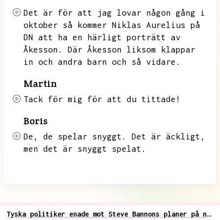
Det är för att jag lovar någon gång i
oktober så kommer Niklas Aurelius på
DN att ha en härligt porträtt av
Åkesson.
Där Åkesson liksom klappar
in och andra barn och så vidare.
Martin
Tack för mig för att du tittade!
Boris
De,
de spelar snyggt.
Det är äckligt,
men det är snyggt spelat.
Tyska politiker enade mot Steve Bannons planer på nationalistisk tankesmedja inriktad på EP 2019