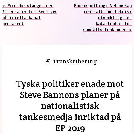
← Youtube stänger ner
Fnordspotting: Vetenskap
Alternativ för Sveriges
centralt för teknisk
officiella kanal
utveckling men
permanent
katastrofal för
samhällsstrukturer →
Transkribering
Tyska politiker enade mot
Steve Bannons planer på
nationalistisk
tankesmedja inriktad på
EP 2019