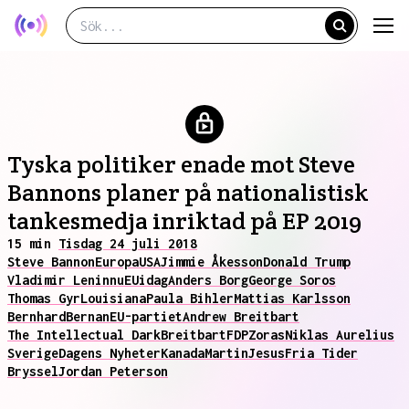
Tyska politiker enade mot Steve
Bannons planer på nationalistisk
tankesmedja inriktad på EP 2019
15 min
Tisdag 24 juli 2018
Steve Bannon
Europa
USA
Jimmie Åkesson
Donald Trump
Vladimir Lenin
nu
EU
idag
Anders Borg
George Soros
Thomas Gyr
Louisiana
Paula Bihler
Mattias Karlsson
Bernhard
Bernan
EU-partiet
Andrew Breitbart
The Intellectual Dark
Breitbart
FDP
Zoras
Niklas Aurelius
Sverige
Dagens Nyheter
Kanada
Martin
Jesus
Fria Tider
Bryssel
Jordan Peterson