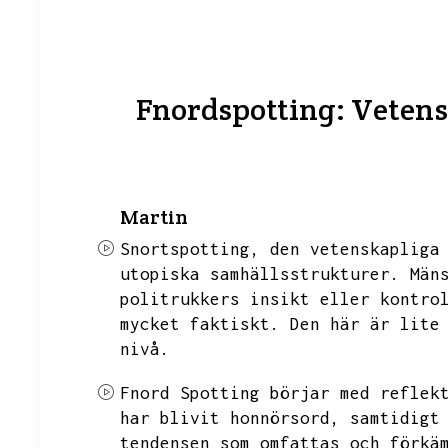
Fnordspotting: Vetensk
Martin
Snortspotting,
den vetenskapliga
utopiska samhällsstrukturer.
Män
politrukkers insikt eller kontro
mycket faktiskt.
Den här är lite
nivå.
Fnord Spotting börjar med reflek
har blivit honnörsord,
samtidigt
tendensen som omfattas och förkä