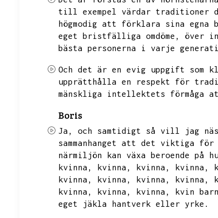
till exempel värdar traditioner 
högmodig att förklara sina egna 
eget bristfälliga omdöme,
över i
bästa personerna i varje generat
Och det är en evig uppgift som k
upprätthålla en respekt för trad
mänskliga intellektets förmåga a
Boris
Ja,
och samtidigt så vill jag nä
sammanhanget att det viktiga för
närmiljön kan växa beroende på h
kvinna,
kvinna,
kvinna,
kvinna,
kvinna,
kvinna,
kvinna,
kvinna,
kvinna,
kvinna,
kvinna,
kvin
bar
eget jäkla hantverk eller yrke.