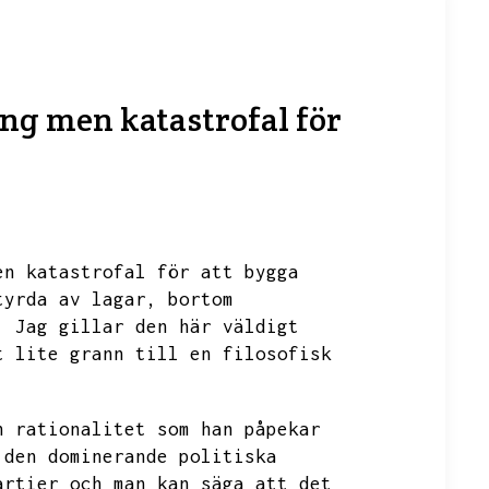
ing men katastrofal för
en katastrofal för att bygga
tyrda av lagar,
bortom
.
Jag gillar den här väldigt
t lite grann till en filosofisk
h rationalitet som han påpekar
 den dominerande politiska
artier och man kan säga att det