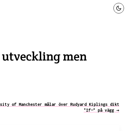
k utveckling men
sity of Manchester målar över Rudyard Kiplings dikt
"If—" på vägg →