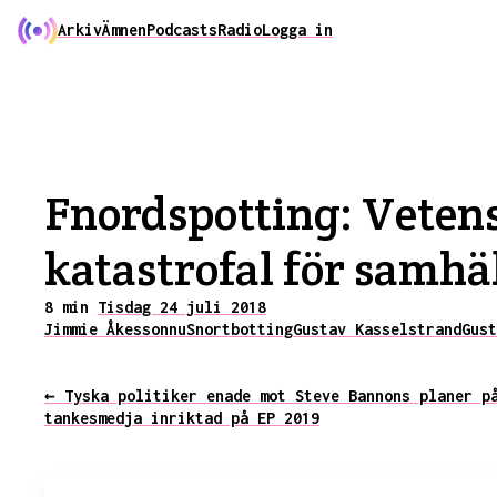
Arkiv
Ämnen
Podcasts
Radio
Logga in
Fnordspotting: Vetens
katastrofal för samhä
8 min
Tisdag 24 juli 2018
Jimmie Åkesson
nu
Snortbotting
Gustav Kasselstrand
Gust
← Tyska politiker enade mot Steve Bannons planer p
tankesmedja inriktad på EP 2019