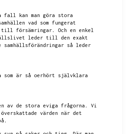
a fall kan man göra stora
samhällen vad som fungerat
 till försämringar.
Och en enkel
ällslivet leder till den exakt
e samhällsförändringar så leder
a som är så oerhört självklara
en av de stora eviga frågorna.
Vi
 överskattade värden när det
på.
v syn på saker och ting.
Där man