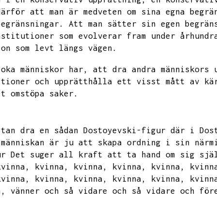
därför att man är medveten om sina egna begrä
begränsningar.
Att man sätter sin egen begrän
nstitutioner som evolverar fram under århundr
ion som levt längs vägen.
loka människor har,
att dra andra människors 
itioner och upprätthålla ett visst mått av kä
tt omstöpa saker.
stan dra en sådan Dostoyevski-figur där i Dos
 människan är ju att skapa ordning i sin närm
ur
Det suger all kraft att ta hand om sig sjä
kvinna,
kvinna,
kvinna,
kvinna,
kvinna,
kvinn
kvinna,
kvinna,
kvinna,
kvinna,
kvinna,
kvinn
n,
vänner och så vidare och så vidare och för