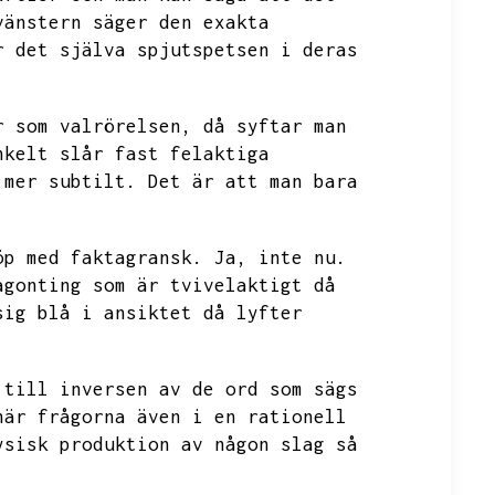
vänstern säger den exakta
r det själva
spjutspetsen i deras
r som valrörelsen,
då syftar man
nkelt slår fast felaktiga
 mer subtilt.
Det är att man bara
öp med faktagransk.
Ja,
inte nu.
ågonting som är tvivelaktigt då
sig blå i ansiktet då lyfter
 till inversen av de ord som sägs
här frågorna även i en rationell
ysisk produktion av någon slag så