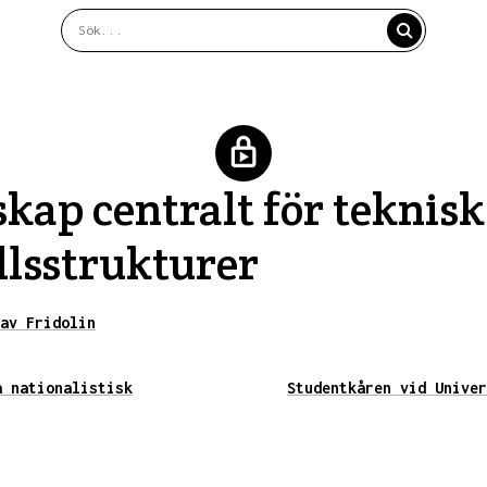
kap centralt för teknis
llsstrukturer
av Fridolin
å nationalistisk
Studentkåren vid Univer