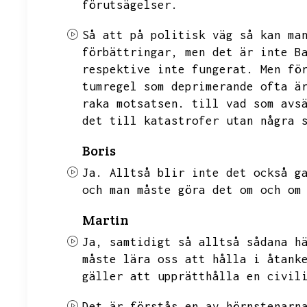
förutsägelser.
Så att på politisk väg så kan ma
förbättringar,
men det är inte
B
respektive inte fungerat.
Men fö
tumregel som deprimerande ofta ä
raka motsatsen.
till vad som avs
det till katastrofer utan några 
Boris
Ja.
Alltså blir inte det också g
och man måste göra det om och om
Martin
Ja,
samtidigt så alltså sådana h
måste lära oss att hålla i åtank
gäller att upprätthålla en civil
Det är förstås en av hörnstenarn