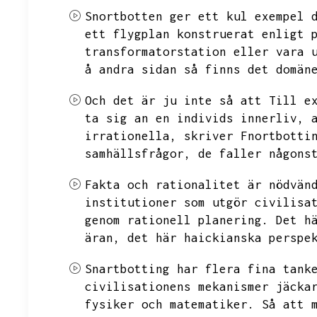
Snortbotten ger ett kul exempel 
ett flygplan konstruerat enligt 
transformatorstation eller vara 
å andra sidan så finns det domän
Och det är ju inte så att
Till e
ta sig an en individs innerliv,
irrationella,
skriver Fnortbotti
samhällsfrågor,
de faller någons
Fakta och rationalitet är nödvän
institutioner som utgör civilisa
genom rationell planering.
Det h
äran,
det här haickianska perspe
Snartbotting har flera fina tank
civilisationens mekanismer jäcka
fysiker och matematiker.
Så att 