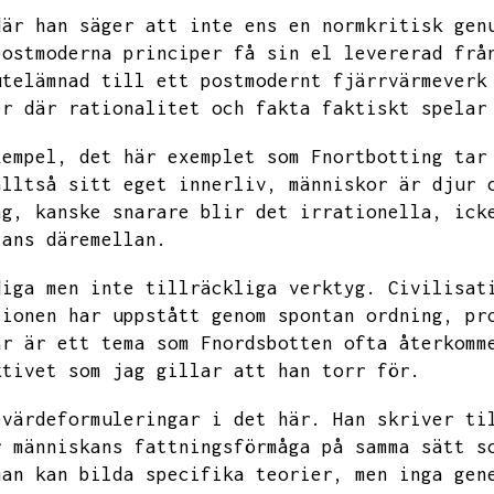
där han säger att inte ens en normkritisk gen
postmoderna principer få sin el levererad frå
utelämnad till ett postmodernt fjärrvärmeverk
er där rationalitet och fakta faktiskt spelar
xempel,
det här exemplet som Fnortbotting tar
alltså sitt eget innerliv,
människor är djur 
ng,
kanske snarare blir det irrationella,
ick
tans däremellan.
diga men inte tillräckliga verktyg.
Civilisat
tionen har uppstått genom spontan ordning,
pr
är är ett tema som Fnordsbotten ofta återkomm
ktivet som jag gillar att han torr för.
evärdeformuleringar i det här.
Han skriver ti
r människans fattningsförmåga på samma sätt s
man kan bilda specifika teorier,
men inga gen