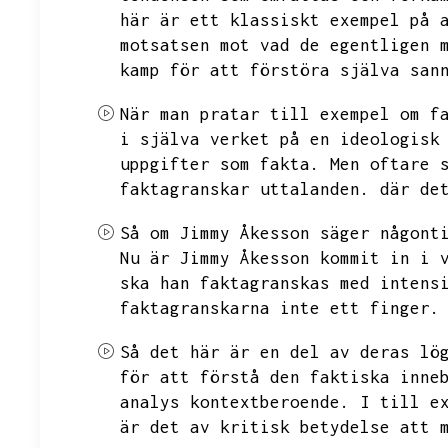
här är ett klassiskt exempel på 
motsatsen mot vad de egentligen 
kamp för att förstöra själva san
När man pratar till exempel om f
i själva verket på en ideologisk
uppgifter som fakta.
Men oftare 
faktagranskar uttalanden.
där de
Så om Jimmy Åkesson säger någont
Nu är Jimmy Åkesson kommit in i 
ska han faktagranskas med intens
faktagranskarna inte ett finger.
Så det här är en del av deras lö
för att förstå den faktiska inne
analys kontextberoende.
I till e
är det av kritisk betydelse att 