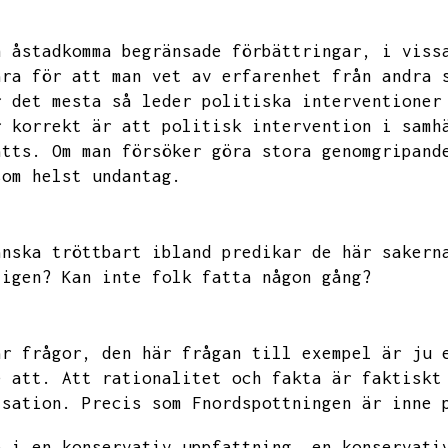
n åstadkomma begränsade förbättringar,
i viss
ara för att man vet av erfarenhet från andra 
r det mesta så leder politiska interventioner
r korrekt är att politisk intervention i samh
ätts.
Om man försöker göra stora genomgripand
som helst undantag.
anska tröttbart ibland predikar de här sakern
 igen?
Kan inte folk fatta någon gång?
är frågor,
den här frågan till exempel
är ju 
e att.
Att rationalitet och fakta är faktiskt
isation.
Precis som Fnordspottningen är inne 
a i en konservativ uppfattning,
en konservati