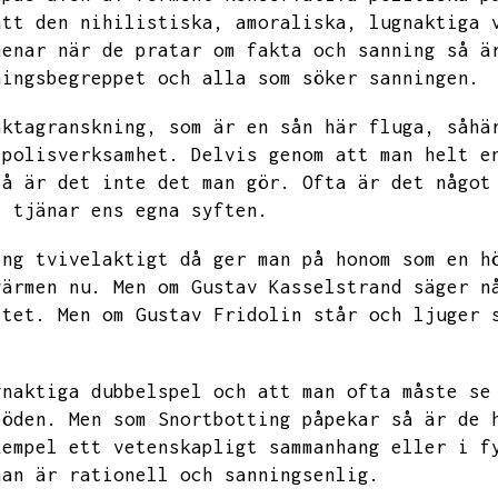
att den nihilistiska,
amoraliska,
lugnaktiga 
menar när de pratar om fakta och sanning så ä
ningsbegreppet och alla som söker sanningen.
aktagranskning,
som är en sån här fluga,
såhä
 polisverksamhet.
Delvis genom att man helt e
så är det inte det man gör.
Ofta är det något
t tjänar ens egna syften.
ing tvivelaktigt då ger man på honom som en h
värmen nu.
Men om Gustav Kasselstrand säger n
itet.
Men om Gustav Fridolin står och ljuger 
gnaktiga dubbelspel och att man ofta måste se
böden.
Men som Snortbotting påpekar så är de 
xempel ett vetenskapligt sammanhang eller i f
man är rationell och sanningsenlig.