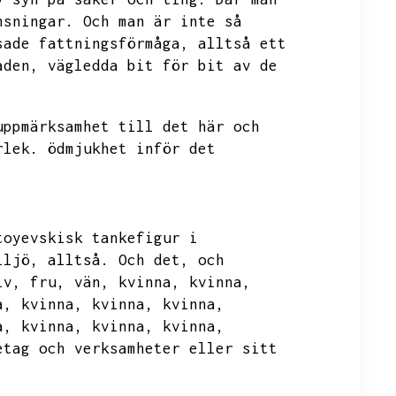
nsningar.
Och man är inte så
sade fattningsförmåga,
alltså ett
aden,
vägledda bit för bit av de
uppmärksamhet till det här och
rlek.
ödmjukhet inför det
toyevskisk tankefigur i
iljö,
alltså.
Och det,
och
lv,
fru,
vän,
kvinna,
kvinna,
a,
kvinna,
kvinna,
kvinna,
a,
kvinna,
kvinna,
kvinna,
etag och verksamheter eller sitt