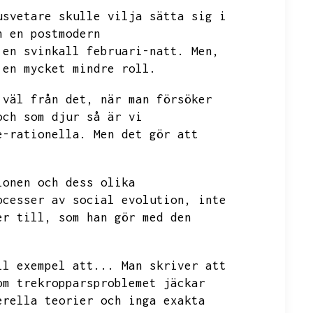
usvetare skulle vilja sätta sig i
n en postmodern
 en svinkall februari-natt.
Men,
 en mycket mindre roll.
 väl från det,
när man försöker
och som djur så är vi
e-rationella.
Men det gör att
ionen och dess olika
ocesser av social evolution,
inte
er till,
som han gör med den
ll exempel att...
Man skriver att
om trekropparsproblemet jäckar
erella teorier och inga exakta