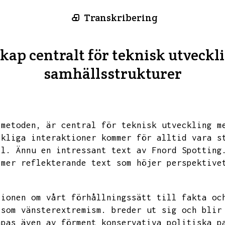
Transkribering
ap centralt för teknisk utveckl
samhällsstrukturer
 metoden,
är central för teknisk utveckling m
skliga interaktioner kommer för alltid vara s
ll.
Ännu en intressant text av Fnord Spotting
 mer reflekterande text som höjer perspektive
tionen om vårt förhållningssätt till fakta oc
 som vänsterextremism.
breder ut sig och blir
mpas även av förment konservativa politiska p