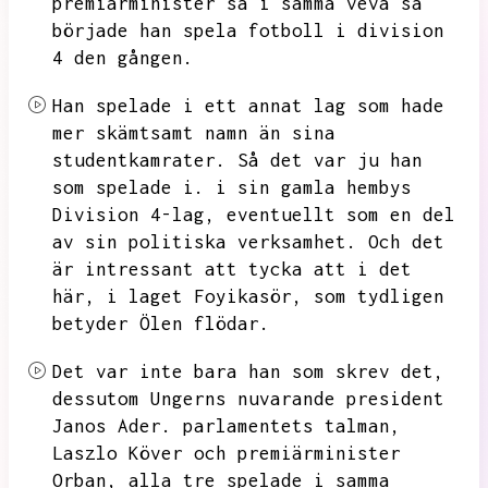
premiärminister så i samma veva så
började han spela fotboll i division
4 den gången.
Han spelade i ett annat lag som hade
mer skämtsamt namn än sina
studentkamrater.
Så det var ju han
som spelade i.
i sin gamla hembys
Division 4-lag,
eventuellt som en del
av sin politiska verksamhet.
Och det
är intressant att tycka att i det
här,
i laget Foyikasör,
som tydligen
betyder Ölen flödar.
Det var inte bara han som skrev det,
dessutom Ungerns nuvarande president
Janos Ader.
parlamentets talman,
Laszlo Köver och premiärminister
Orban,
alla tre spelade i samma