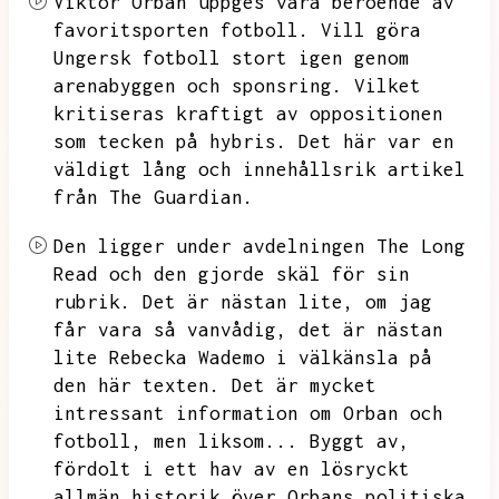
Viktor Orban uppges vara beroende av
favoritsporten fotboll.
Vill göra
Ungersk fotboll stort igen genom
arenabyggen och sponsring.
Vilket
kritiseras kraftigt av oppositionen
som tecken på hybris.
Det här var en
väldigt lång och innehållsrik artikel
från The Guardian.
Den ligger under avdelningen The Long
Read och den gjorde skäl för sin
rubrik.
Det är nästan lite,
om jag
får vara så vanvådig,
det är nästan
lite Rebecka Wademo i välkänsla på
den här texten.
Det är mycket
intressant information om Orban och
fotboll,
men liksom...
Byggt av,
fördolt i ett hav av en lösryckt
allmän historik över Orbans politiska