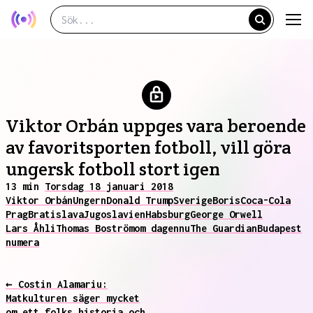
Viktor Orbán uppges vara beroende
av favoritsporten fotboll, vill göra
ungersk fotboll stort igen
13 min
Torsdag 18 januari 2018
Viktor Orbán
Ungern
Donald Trump
Sverige
Boris
Coca-Cola
Prag
Bratislava
Jugoslavien
Habsburg
George Orwell
Lars Åhli
Thomas Boström
om dagen
nu
The Guardian
Budapest
numera
← Costin Alamariu:
Matkulturen säger mycket
om ett folks historia och