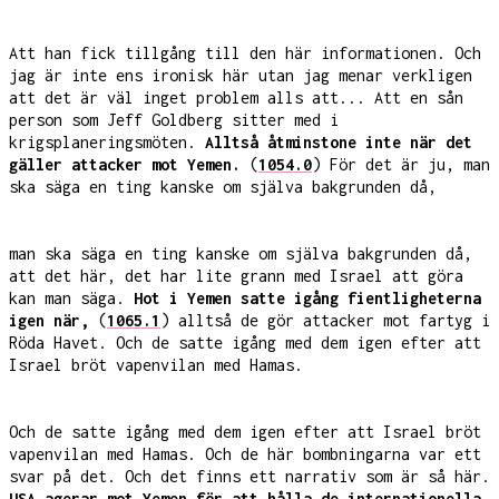
Att han fick tillgång till den här informationen. Och
jag är inte ens ironisk här utan jag menar verkligen
att det är väl inget problem alls att... Att en sån
person som Jeff Goldberg sitter med i
krigsplaneringsmöten.
Alltså åtminstone inte när det
gäller attacker mot Yemen.
(
1054.0
) För det är ju, man
ska säga en ting kanske om själva bakgrunden då,
man ska säga en ting kanske om själva bakgrunden då,
att det här, det har lite grann med Israel att göra
kan man säga.
Hot i Yemen satte igång fientligheterna
igen när,
(
1065.1
) alltså de gör attacker mot fartyg i
Röda Havet. Och de satte igång med dem igen efter att
Israel bröt vapenvilan med Hamas.
Och de satte igång med dem igen efter att Israel bröt
vapenvilan med Hamas. Och de här bombningarna var ett
svar på det. Och det finns ett narrativ som är så här.
USA agerar mot Yemen för att hålla de internationella