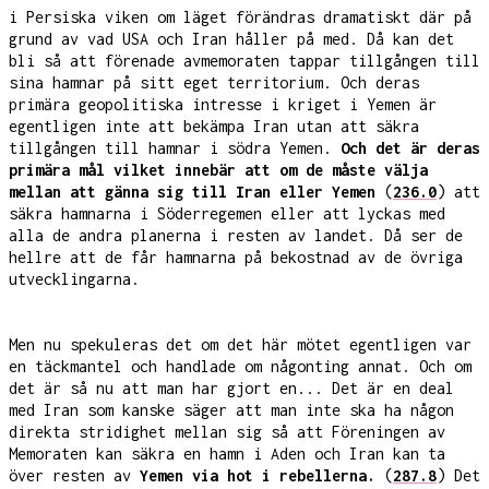
i Persiska viken om läget förändras dramatiskt där på
grund av vad USA och Iran håller på med. Då kan det
bli så att förenade avmemoraten tappar tillgången till
sina hamnar på sitt eget territorium. Och deras
primära geopolitiska intresse i kriget i Yemen är
egentligen inte att bekämpa Iran utan att säkra
tillgången till hamnar i södra Yemen.
Och det är deras
primära mål vilket innebär att om de måste välja
mellan att gänna sig till Iran eller Yemen
(
236.0
) att
säkra hamnarna i Söderregemen eller att lyckas med
alla de andra planerna i resten av landet. Då ser de
hellre att de får hamnarna på bekostnad av de övriga
utvecklingarna.
Men nu spekuleras det om det här mötet egentligen var
en täckmantel och handlade om någonting annat. Och om
det är så nu att man har gjort en... Det är en deal
med Iran som kanske säger att man inte ska ha någon
direkta stridighet mellan sig så att Föreningen av
Memoraten kan säkra en hamn i Aden och Iran kan ta
över resten av
Yemen via hot i rebellerna.
(
287.8
) Det