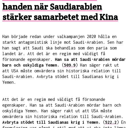
handen när Saudiarabien
stärker samarbetet med Kina
Han började redan under valkampanjen 2020 hålla en
starkt antagonistisk linje mot Saudi-Arabien. Sen har
han sagt att Saudi ska behandlas som den paria som
landet är. Att det är en regim med väldigt få
försonande egenskaper.
Han sa att Saudi-Arabien mördar
barn och oskyldiga Yemen.
(
509.9
) Han säger rakt ut
att USA måste omvärdera sin historiska relation till
Saudi-Arabien. Avbryta stödet till Saudianas krig i
Yemen.
Att det är en regim med väldigt få försonande
egenskaper. Han sa att Saudi-Arabien mördar barn och
oskyldiga Yemen. Han säger rakt ut att USA måste
omvärdera sin historiska relation till Saudi-Arabien.
Avbryta stödet till Saudianas krig i Yemen.
(
522.2
) En
formulering var något i stil med att vi ska inte lämna