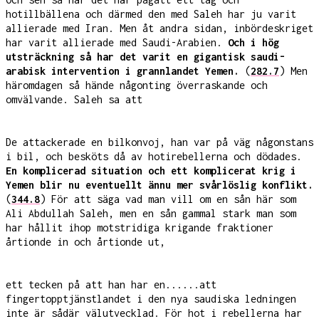
hotillbällena och därmed den med Saleh har ju varit
allierade med Iran. Men åt andra sidan, inbördeskriget
har varit allierade med Saudi-Arabien.
Och i hög
utsträckning så har det varit en gigantisk saudi-
arabisk intervention i grannlandet Yemen.
(
282.7
) Men
häromdagen så hände någonting överraskande och
omvälvande. Saleh sa att
De attackerade en bilkonvoj, han var på väg någonstans
i bil, och besköts då av hotirebellerna och dödades.
En komplicerad situation och ett komplicerat krig i
Yemen blir nu eventuellt ännu mer svårlöslig konflikt.
(
344.8
) För att säga vad man vill om en sån här som
Ali Abdullah Saleh, men en sån gammal stark man som
har hållit ihop motstridiga krigande fraktioner
årtionde in och årtionde ut,
ett tecken på att han har en......att
fingertopptjänstlandet i den nya saudiska ledningen
inte är sådär välutvecklad. För hot i rebellerna har