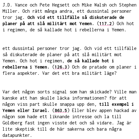
J.D. Vance och Pete Hegsett och Mike Walsh och Stephen
Miller. Och rätt många andra, ett dussintal personer
tror jag.
Och vid ett tillfälle så diskuterade de
planer på att slå militärt mot Yemen.
(
117.2
) Och hot
i regimen, de så kallade hot i rebellerna i Yemen.
ett dussintal personer tror jag. Och vid ett tillfälle
så diskuterade de planer på att slå militärt mot
Yemen. Och hot i regimen,
de så kallade hot i
rebellerna i Yemen.
(
126.3
) Och de pratade om planer i
flera aspekter. Var det ett bra militärt läge?
Var det någon sorts signal som han skickade? Ville man
kanske att han skulle läcka informationen? för att
någon viss part skulle snappa upp den,
till exempel i
Yemen eller Israel.
(
863.5
) Eller blev appen hackad av
någon som hade ett liknande intresse och la till
Goldberg fast ingen visste det och så vidare. Jag är
lite skeptisk till de här sakerna och bara några
datapunkter.