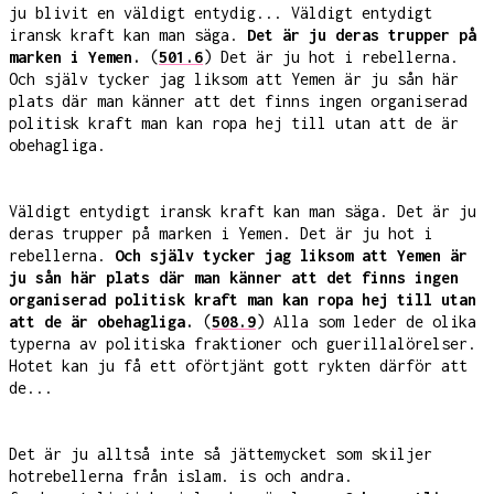
ju blivit en väldigt entydig... Väldigt entydigt
iransk kraft kan man säga.
Det är ju deras trupper på
marken i Yemen.
(
501.6
) Det är ju hot i rebellerna.
Och själv tycker jag liksom att Yemen är ju sån här
plats där man känner att det finns ingen organiserad
politisk kraft man kan ropa hej till utan att de är
obehagliga.
Väldigt entydigt iransk kraft kan man säga. Det är ju
deras trupper på marken i Yemen. Det är ju hot i
rebellerna.
Och själv tycker jag liksom att Yemen är
ju sån här plats där man känner att det finns ingen
organiserad politisk kraft man kan ropa hej till utan
att de är obehagliga.
(
508.9
) Alla som leder de olika
typerna av politiska fraktioner och guerillalörelser.
Hotet kan ju få ett oförtjänt gott rykten därför att
de...
Det är ju alltså inte så jättemycket som skiljer
hotrebellerna från islam. is och andra.