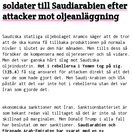
soldater till Saudiarabien efter
attacker mot oljeanläggning
Saudiska statliga oljebolaget Aramco säger att de tror
att de ska kunna få tillbaka produktionen på normala
nivåer i slutet av den här månaden. Men tills dess så
försöker de kompensera med oljereserver och så vidare.
Men det var ganska hårt slag mot Saudiska
oljeindustrin.
Hot i rebellerna i Yemen tog på sig.
(
135.4
) få sig ansvaret för attacken direkt så att det
var de som hade gjort det. Men Saudi-Arabien och USA
påstår att det var inte hot i rebellerna utan det var
Iran som gjorde det.
ekonomiska sanktioner mot Iran. Sanktionsbatteriet är
som bekant redan väl tilltaget så det är inte så stor
skillnad på marginalen. Men Donald Trump i alla fall
har beslutat om mer sanktioner.
Saudiarabien och
Förenade Arab-Emiraten har svarat med en ny