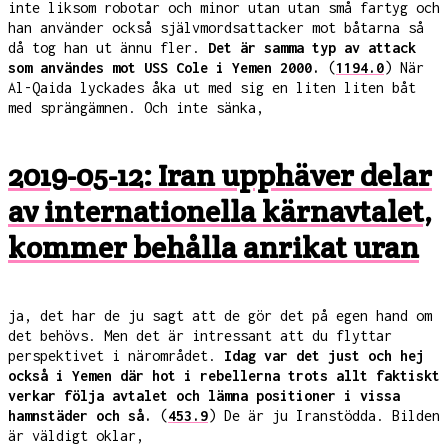
inte liksom robotar och minor utan utan små fartyg och
han använder också självmordsattacker mot båtarna så
då tog han ut ännu fler.
Det är samma typ av attack
som användes mot USS Cole i Yemen 2000.
(
1194.0
) När
Al-Qaida lyckades åka ut med sig en liten liten båt
med sprängämnen. Och inte sänka,
2019-05-12: Iran upphäver delar
av internationella kärnavtalet,
kommer behålla anrikat uran
ja, det har de ju sagt att de gör det på egen hand om
det behövs. Men det är intressant att du flyttar
perspektivet i närområdet.
Idag var det just och hej
också i Yemen där hot i rebellerna trots allt faktiskt
verkar följa avtalet och lämna positioner i vissa
hamnstäder och så.
(
453.9
) De är ju Iranstödda. Bilden
är väldigt oklar,