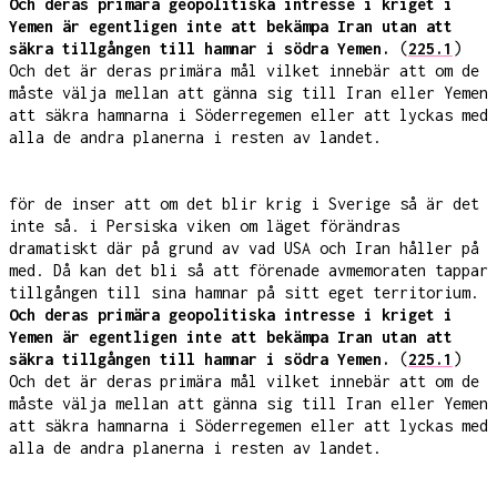
Och deras primära geopolitiska intresse i kriget i
Yemen är egentligen inte att bekämpa Iran utan att
säkra tillgången till hamnar i södra Yemen.
(
225.1
)
Och det är deras primära mål vilket innebär att om de
måste välja mellan att gänna sig till Iran eller Yemen
att säkra hamnarna i Söderregemen eller att lyckas med
alla de andra planerna i resten av landet.
för de inser att om det blir krig i Sverige så är det
inte så. i Persiska viken om läget förändras
dramatiskt där på grund av vad USA och Iran håller på
med. Då kan det bli så att förenade avmemoraten tappar
tillgången till sina hamnar på sitt eget territorium.
Och deras primära geopolitiska intresse i kriget i
Yemen är egentligen inte att bekämpa Iran utan att
säkra tillgången till hamnar i södra Yemen.
(
225.1
)
Och det är deras primära mål vilket innebär att om de
måste välja mellan att gänna sig till Iran eller Yemen
att säkra hamnarna i Söderregemen eller att lyckas med
alla de andra planerna i resten av landet.