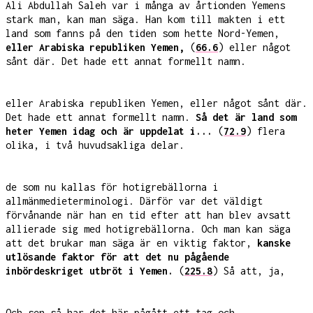
Ali Abdullah Saleh var i många av årtionden Yemens
stark man, kan man säga. Han kom till makten i ett
land som fanns på den tiden som hette Nord-Yemen,
eller Arabiska republiken Yemen,
(
66.6
) eller något
sånt där. Det hade ett annat formellt namn.
eller Arabiska republiken Yemen, eller något sånt där.
Det hade ett annat formellt namn.
Så det är land som
heter Yemen idag och är uppdelat i...
(
72.9
) flera
olika, i två huvudsakliga delar.
de som nu kallas för hotigrebällorna i
allmänmedieterminologi. Därför var det väldigt
förvånande när han en tid efter att han blev avsatt
allierade sig med hotigrebällorna. Och man kan säga
att det brukar man säga är en viktig faktor,
kanske
utlösande faktor för att det nu pågående
inbördeskriget utbröt i Yemen.
(
225.8
) Så att, ja,
Och sen så har det här pågått ett tag och