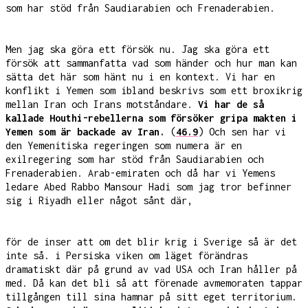
som har stöd från Saudiarabien och Frenaderabien.
Men jag ska göra ett försök nu. Jag ska göra ett
försök att sammanfatta vad som händer och hur man kan
sätta det här som hänt nu i en kontext. Vi har en
konflikt i Yemen som ibland beskrivs som ett broxikrig
mellan Iran och Irans motståndare.
Vi har de så
kallade Houthi-rebellerna som försöker gripa makten i
Yemen som är backade av Iran.
(
46.9
) Och sen har vi
den Yemenitiska regeringen som numera är en
exilregering som har stöd från Saudiarabien och
Frenaderabien. Arab-emiraten och då har vi Yemens
ledare Abed Rabbo Mansour Hadi som jag tror befinner
sig i Riyadh eller något sånt där,
för de inser att om det blir krig i Sverige så är det
inte så. i Persiska viken om läget förändras
dramatiskt där på grund av vad USA och Iran håller på
med. Då kan det bli så att förenade avmemoraten tappar
tillgången till sina hamnar på sitt eget territorium.