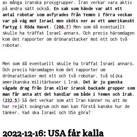
av många iranska proxygrupper. Iran verkar vara aktiv
på andra sätt också.
En sak som hände var att ett
antal robotar som avfyrades från Yemen i förra veckan
var på väg mot Israel men sköts ner av ett amerikanskt
fartyg i Röda Havet.
(
208.7
) Men som då eventuellt
skulle ha träffat Israel annars. Och precis häromdagen
kom det rapporter om drönarattacker mot ett och två
robotar.
Men som då eventuellt skulle ha träffat Israel annars.
Och precis häromdagen kom det rapporter om
drönarattacker mot ett och två robotar. två olika
amerikanska militärbaser i Irak.
Det är ju ganska
vågade drag från Iran eller iransk backade grupper som
man får anta att det handlar om både i Yemen och Irak.
(
232.5
) Så det verkar som att Iran känner nu att de
har rejält svängrum och man kan förstå kanske hur de
tänker. Vad ska Israel och USA göra?
2022-12-16: USA får kalla