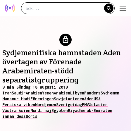
Sydjemenitiska hamnstaden Aden
övertagen av Förenade
Arabemiraten-stödd
separatistgruppering
9 min
Söndag 18 augusti 2019
Iran
Saudi-Arabien
Yemen
Arabien
Libyen
Fanders
Sydjemen
Mansour Hadi
Föreningen
Sovjetunionen
Aden
USA
Persiska viken
Nordjemen
Sverige
idag
FN
Västasien
Västra Asien
Nord
i maj
Egypten
Riyadh
Arab-Emiraten
innan dess
Boris