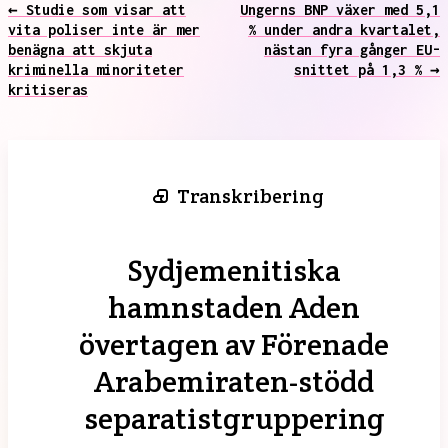
← Studie som visar att
Ungerns BNP växer med 5,1
vita poliser inte är mer
% under andra kvartalet,
benägna att skjuta
nästan fyra gånger EU-
kriminella minoriteter
snittet på 1,3 % →
kritiseras
Transkribering
Sydjemenitiska
hamnstaden Aden
övertagen av Förenade
Arabemiraten-stödd
separatistgruppering