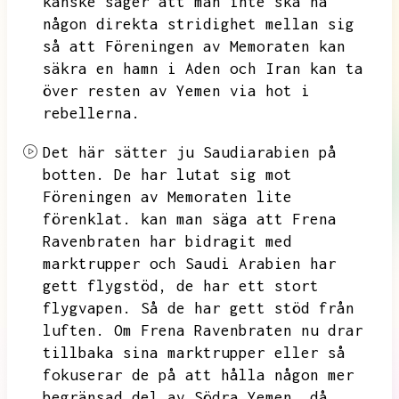
kanske säger att man inte ska ha
någon direkta stridighet mellan sig
så att Föreningen av Memoraten kan
säkra en hamn i Aden och Iran kan ta
över resten av
Yemen via hot i
rebellerna.
Det här sätter ju Saudiarabien på
botten.
De har lutat sig mot
Föreningen av Memoraten lite
förenklat.
kan man säga att Frena
Ravenbraten har bidragit med
marktrupper och Saudi Arabien har
gett flygstöd,
de har ett stort
flygvapen.
Så de har gett stöd från
luften.
Om Frena Ravenbraten nu drar
tillbaka sina marktrupper eller så
fokuserar de på att hålla någon mer
begränsad del av Södra Yemen,
då