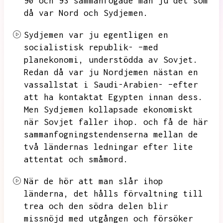
90 och 93 sammanfogade man ju det som
då var Nord och Sydjemen.
Sydjemen var ju egentligen en
socialistisk republik- –med
planekonomi,
understödda av Sovjet.
Redan då var ju Nordjemen nästan en
vassallstat i Saudi-Arabien- –efter
att ha kontaktat Egypten innan dess.
Men Sydjemen kollapsade ekonomiskt
när Sovjet faller ihop.
och få de här
sammanfogningstendenserna mellan de
två ländernas ledningar efter lite
attentat och småmord.
När de hör att man slår ihop
länderna,
det hålls förvaltning till
trea och den södra delen blir
missnöjd med utgången och försöker