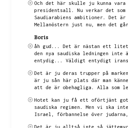
Och det här skulle ju kunna vara
presidentsall.
Nu verkar det som
Saudiarabiens ambitioner.
Det är
Mellanöstern just nu,
men det gå
Boris
åh gud...
Det är nästan ett lite
den nya saudiska ledningen inte 
entydig...
Väldigt entydigt iran
Det är ju deras trupper på marke
är ju sån här plats där man känn
att de är obehagliga.
Alla som l
Hotet kan ju få ett oförtjänt go
saudiska regimen.
Men vi ska int
Israel,
förbannelse över judarna
Det är ju alltså inte så jättemy