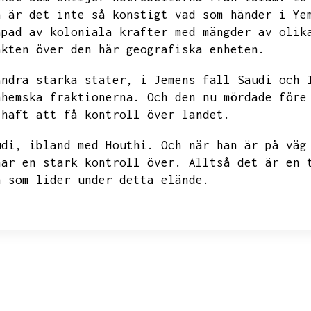
n är det inte så konstigt vad som händer i Ye
apad av koloniala krafter med mängder av olik
akten över den här geografiska enheten.
andra starka stater,
i Jemens fall Saudi och 
nhemska fraktionerna.
Och den nu mördade före
 haft att få kontroll över landet.
udi,
ibland med Houthi.
Och när han är på väg
har en stark kontroll över.
Alltså det är en 
n som lider under detta elände.