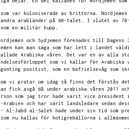
liga delar.
En del kallades för Nordjemen som
 som var koloniserade av britterna.
Nordjemen
 andra arabländer på 60-talet.
I slutet av 70
enom en militär kupp.
Nordjemen och Sydjemen förenades till Dagens 
Jemen kan man säga som har lett i landet väld
kallade Arabiska våren.
Det var en av alla st
ändelsesförloppet som vi kallar för Arabiska 
ågonting positivt,
som en befrielsevåg som sk
som vi pratar om idag så finns det förstås de
han fick avgå då under arabiska våren 2011 oc
erson som jag tror hade varit vice president 
i-Arabien och har varit landsledare sedan des
s-
Al-Jabd al-Saleh hade under sin tid som pr
 som nu kallas för hotigrebällorna i allmänme