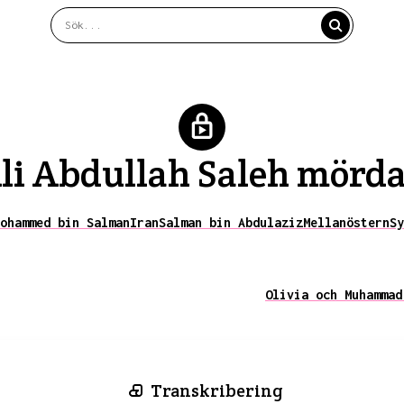
li Abdullah Saleh mörda
ohammed bin Salman
Iran
Salman bin Abdulaziz
Mellanöstern
Sy
Olivia och Muhammad
Transkribering