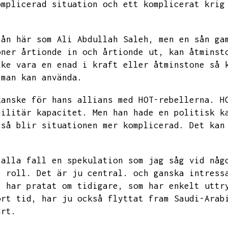
omplicerad situation och ett komplicerat krig
sån här som Ali Abdullah Saleh,
men en sån ga
oner årtionde in och årtionde ut,
kan åtminst
ske vara en enad i kraft eller åtminstone så 
 man kan använda.
kanske för hans allians med HOT-rebellerna.
H
militär kapacitet.
Men han hade en politisk k
 så blir situationen mer komplicerad.
Det kan
 alla fall en spekulation som jag såg vid någ
s roll.
Det är ju central.
och ganska intress
i har pratat om tidigare,
som har enkelt uttr
ort tid,
har ju också flyttat fram Saudi-Arab
ärt.