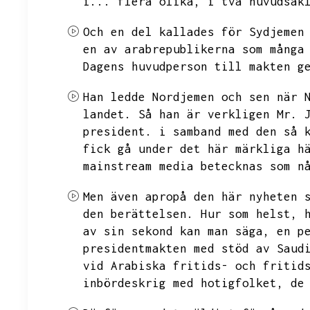
i...
flera olika,
i två huvudsak
Och en del kallades för Sydjemen
en av arabrepublikerna som många
Dagens huvudperson till makten g
Han ledde Nordjemen och sen när 
landet.
Så han är verkligen Mr.
president.
i samband med den så 
fick gå under det här märkliga h
mainstream media betecknas som n
Men även apropå den här nyheten 
den berättelsen.
Hur som helst,
av sin sekond kan man säga,
en p
presidentmakten med stöd av Saud
vid Arabiska fritids- och fritid
inbördeskrig med hotigfolket,
de