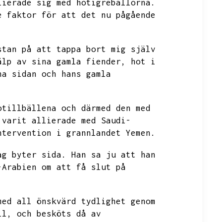
lierade sig med hotigrebällorna.
e faktor för att det nu pågående
stan på att tappa bort mig själv
älp av sina gamla fiender,
hot i
na sidan och hans gamla
otillbällena och därmed den med
 varit allierade med Saudi-
ntervention i grannlandet Yemen.
ag byter sida.
Han sa ju att han
-Arabien om att få slut på
med all önskvärd tydlighet genom
il,
och besköts då av