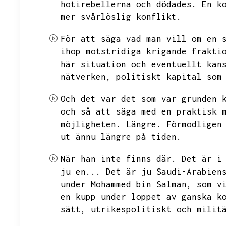
hotirebellerna och dödades.
En k
mer svårlöslig konflikt.
För att säga vad man vill om en 
ihop motstridiga krigande frakti
här situation och eventuellt kan
nätverken,
politiskt kapital som
Och det var det som var grunden 
och så att säga med en praktisk 
möjligheten.
Längre.
Förmodligen
ut ännu längre på tiden.
När han inte finns där.
Det är i
ju en...
Det är ju Saudi-Arabien
under Mohammed bin Salman,
som v
en kupp under loppet av ganska k
sätt,
utrikespolitiskt och milit