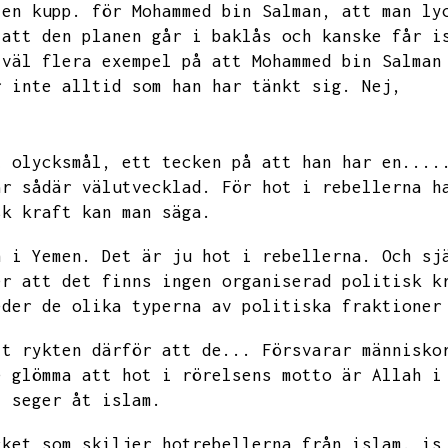
 en kupp.
för Mohammed bin Salman,
att man ly
 att den planen går i baklås och kanske får i
 väl flera exempel på att Mohammed bin Salman
r inte alltid som han har tänkt sig.
Nej,
t olycksmål,
ett tecken på att han har en....
är sådär välutvecklad.
För hot i rebellerna h
sk kraft kan man säga.
n i Yemen.
Det är ju hot i rebellerna.
Och sj
er att det finns ingen organiserad politisk k
eder de olika typerna av politiska fraktioner
tt rykten därför att de...
Försvarar människo
e glömma att hot i rörelsens motto är Allah i
,
seger åt islam.
cket som skiljer hotrebellerna från islam.
is