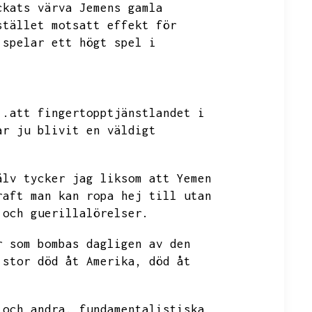
ckats värva Jemens gamla
stället motsatt effekt för
 spelar ett högt spel i
..att fingertopptjänstlandet i
ar ju blivit en väldigt
älv tycker jag liksom att Yemen
raft man kan ropa hej till utan
 och guerillalörelser.
r som bombas dagligen av den
 stor död åt Amerika,
död åt
 och andra.
fundamentalistiska