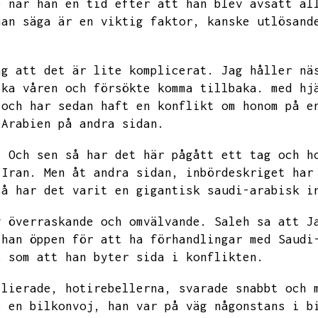
e när han en tid efter att han blev avsatt al
man säga är en viktig faktor,
kanske utlösand
ag att det är lite komplicerat.
Jag håller nä
ska våren och försökte komma tillbaka.
med hj
 och har sedan haft en konflikt om honom på e
-Arabien på andra sidan.
.
Och sen så har det här pågått ett tag och h
 Iran.
Men åt andra sidan,
inbördeskriget har
så har det varit en gigantisk saudi-arabisk i
g överraskande och omvälvande.
Saleh sa att
J
 han öppen för att ha förhandlingar med Saudi
s som att han byter sida i konflikten.
llierade,
hotirebellerna,
svarade snabbt och 
e en bilkonvoj,
han var på väg någonstans i b