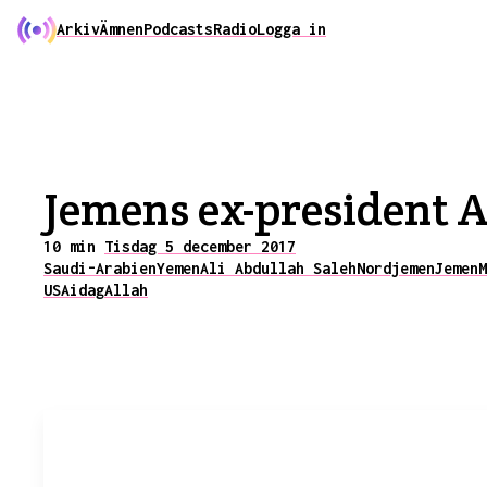
Arkiv
Ämnen
Podcasts
Radio
Logga in
Jemens ex-president A
10 min
Tisdag 5 december 2017
Saudi-Arabien
Yemen
Ali Abdullah Saleh
Nordjemen
Jemen
M
USA
idag
Allah