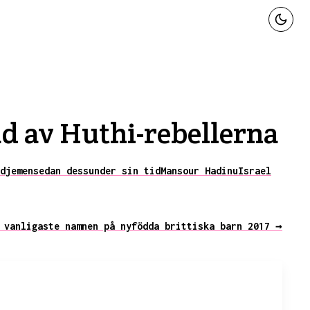
d av Huthi-rebellerna
djemen
sedan dess
under sin tid
Mansour Hadi
nu
Israel
 vanligaste namnen på nyfödda brittiska barn 2017 →