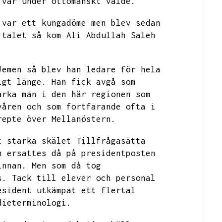
 var under ottomanskt välde.
 var ett kungadöme men blev sedan
-talet så kom Ali Abdullah Saleh
Jemen så blev han ledare för hela
igt länge.
Han fick avgå som
arka män i den här regionen som
våren och som fortfarande ofta i
repte över Mellanöstern.
t starka skälet
Tillfrågasätta
h ersattes då på presidentposten
innan.
Men som då tog
s.
Tack till elever och personal
esident utkämpat ett flertal
dieterminologi.