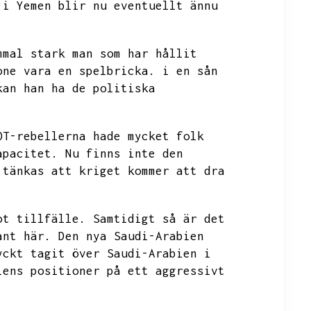
 i Yemen blir nu eventuellt ännu
mmal stark man som har hållit
one vara en spelbricka.
i en sån
kan han ha de politiska
OT-rebellerna hade mycket folk
apacitet.
Nu finns inte den
 tänkas att kriget kommer att dra
ot tillfälle.
Samtidigt så är det
ant här.
Den nya Saudi-Arabien
yckt tagit över Saudi-Arabien i
iens positioner på ett aggressivt