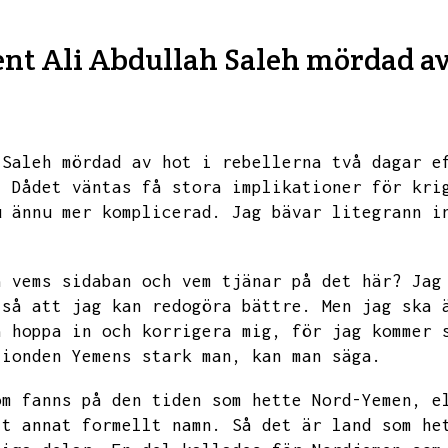
ent Ali Abdullah Saleh mördad av
 Saleh mördad av hot i rebellerna två dagar e
.
Dådet väntas få stora implikationer för kri
u ännu mer komplicerad.
Jag bävar litegrann i
å vems sidaban och vem tjänar på det här?
Jag
 så att jag kan redogöra bättre.
Men jag ska 
a hoppa in och korrigera mig,
för jag kommer 
tionden Yemens stark man,
kan man säga.
om fanns på den tiden som hette Nord-Yemen,
e
tt annat formellt namn.
Så det är land som he