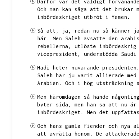
Därför var det väldigt förvånand
Och man kan säga att det brukar 
inbördeskriget utbröt i Yemen.
Så att,
ja,
redan nu så känner j
här.
Men Saleh avsatte den arabi
rebellerna,
utlöste inbördeskrig
vicepresident,
understödda Saudi
Hadi heter nuvarande presidenten
Saleh har ju varit allierade med
Arabien.
Och i hög utsträckning 
Men häromdagen så hände någontin
byter sida,
men han sa att nu är
inbördeskriget.
Men det uppfatta
Och hans gamla fiender och nya a
att avrätta honom.
De attackerad