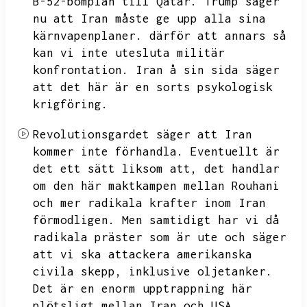
B-52-bomplan till Qatar.
Trump säger
nu att Iran måste ge upp alla sina
kärnvapenplaner.
därför att annars så
kan vi inte utesluta militär
konfrontation.
Iran å sin sida säger
att det här är en sorts psykologisk
krigföring.
Revolutionsgardet säger att Iran
kommer inte förhandla.
Eventuellt är
det ett sätt liksom att,
det handlar
om den här maktkampen mellan Rouhani
och mer radikala krafter inom Iran
förmodligen.
Men samtidigt har vi då
radikala präster som är ute och säger
att vi ska attackera amerikanska
civila skepp,
inklusive oljetanker.
Det är en enorm upptrappning här
plötsligt mellan Iran och USA.