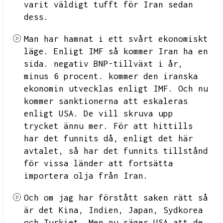
varit väldigt tufft för Iran sedan
dess.
Man har hamnat i ett svårt ekonomiskt
läge.
Enligt IMF så kommer Iran ha en
sida.
negativ BNP-tillväxt i år,
minus 6 procent.
kommer den iranska
ekonomin utvecklas enligt IMF.
Och nu
kommer sanktionerna att eskaleras
enligt USA.
De vill skruva upp
trycket ännu mer.
För att hittills
har det funnits då,
enligt det här
avtalet,
så har det funnits tillstånd
för vissa länder att fortsätta
importera olja från Iran.
Och om jag har förstått saken rätt så
är det Kina,
Indien,
Japan,
Sydkorea
och Turkiet.
Men nu säger USA att de