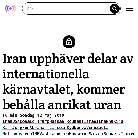
Iran upphäver delar av
internationella
kärnavtalet, kommer
behålla anrikat uran
16 min
Söndag 12 maj 2019
Iran
USA
Donald Trump
Hassan Rouhani
Israel
Irak
nu
Kina
Kim Jong-un
Abraham Lincoln
Sydkorea
Venezuela
Mellanöstern
IMF
Västra Asien
Hossein Salami
Schweiz
Indien