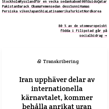
Stockholm
Ryssland
för en vecka sedan
kabom
100%
Guido
Qatar
Pakistan
Barack Obama
Yemen
sedan dess
Sunni
Hamas
Persiska viken
Japan
Shia
Latinamerika
Turkiet
Nordkorea
80 % av de utomeuropeiskt
födda i Filipstad går på
socialbidrag →
Transkribering
Iran upphäver delar av
internationella
kärnavtalet, kommer
behålla anrikat uran