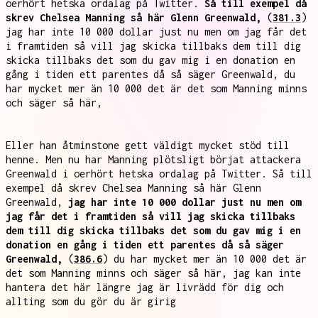
oerhört hetska ordalag på Twitter.
Så till exempel då
skrev Chelsea Manning så här Glenn Greenwald,
(
381.3
)
jag har inte 10 000 dollar just nu men om jag får det
i framtiden så vill jag skicka tillbaks dem till dig
skicka tillbaks det som du gav mig i en donation en
gång i tiden ett parentes då så säger Greenwald, du
har mycket mer än 10 000 det är det som Manning minns
och säger så här,
Eller han åtminstone gett väldigt mycket stöd till
henne. Men nu har Manning plötsligt börjat attackera
Greenwald i oerhört hetska ordalag på Twitter. Så till
exempel då skrev Chelsea Manning så här Glenn
Greenwald,
jag har inte 10 000 dollar just nu men om
jag får det i framtiden så vill jag skicka tillbaks
dem till dig skicka tillbaks det som du gav mig i en
donation en gång i tiden ett parentes då så säger
Greenwald,
(
386.6
) du har mycket mer än 10 000 det är
det som Manning minns och säger så här, jag kan inte
hantera det här längre jag är livrädd för dig och
allting som du gör du är girig