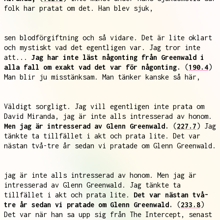
folk har pratat om det. Han blev sjuk,
sen blodförgiftning och så vidare. Det är lite oklart
och mystiskt vad det egentligen var. Jag tror inte
att...
Jag har inte läst någonting från Greenwald i
alla fall om exakt vad det var för någonting.
(
190.4
)
Man blir ju misstänksam. Man tänker kanske så här,
Väldigt sorgligt. Jag vill egentligen inte prata om
David Miranda, jag är inte alls intresserad av honom.
Men jag är intresserad av Glenn Greenwald.
(
227.7
) Jag
tänkte ta tillfället i akt och prata lite. Det var
nästan två-tre år sedan vi pratade om Glenn Greenwald.
jag är inte alls intresserad av honom. Men jag är
intresserad av Glenn Greenwald. Jag tänkte ta
tillfället i akt och prata lite.
Det var nästan två-
tre år sedan vi pratade om Glenn Greenwald.
(
233.8
)
Det var när han sa upp sig från The Intercept, senast