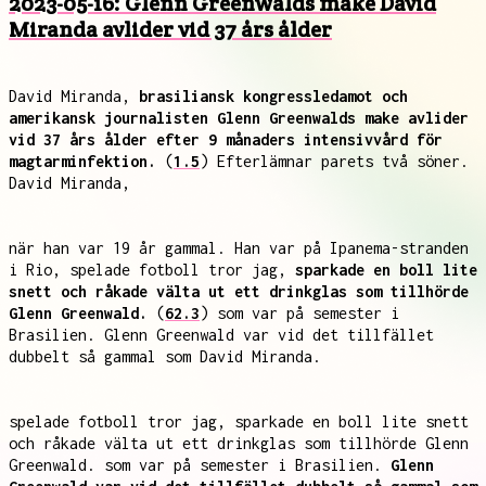
2023-05-16: Glenn Greenwalds make David
Miranda avlider vid 37 års ålder
David Miranda,
brasiliansk kongressledamot och
amerikansk journalisten Glenn Greenwalds make avlider
vid 37 års ålder efter 9 månaders intensivvård för
magtarminfektion.
(
1.5
) Efterlämnar parets två söner.
David Miranda,
när han var 19 år gammal. Han var på Ipanema-stranden
i Rio, spelade fotboll tror jag,
sparkade en boll lite
snett och råkade välta ut ett drinkglas som tillhörde
Glenn Greenwald.
(
62.3
) som var på semester i
Brasilien. Glenn Greenwald var vid det tillfället
dubbelt så gammal som David Miranda.
spelade fotboll tror jag, sparkade en boll lite snett
och råkade välta ut ett drinkglas som tillhörde Glenn
Greenwald. som var på semester i Brasilien.
Glenn