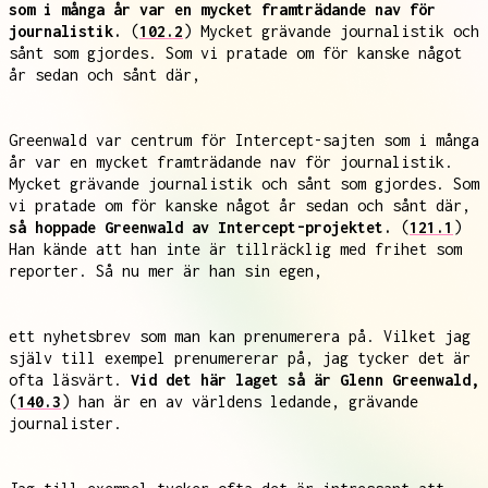
som i många år var en mycket framträdande nav för
journalistik.
(
102.2
) Mycket grävande journalistik och
sånt som gjordes. Som vi pratade om för kanske något
år sedan och sånt där,
Greenwald var centrum för Intercept-sajten som i många
år var en mycket framträdande nav för journalistik.
Mycket grävande journalistik och sånt som gjordes. Som
vi pratade om för kanske något år sedan och sånt där,
så hoppade Greenwald av Intercept-projektet.
(
121.1
)
Han kände att han inte är tillräcklig med frihet som
reporter. Så nu mer är han sin egen,
ett nyhetsbrev som man kan prenumerera på. Vilket jag
själv till exempel prenumererar på, jag tycker det är
ofta läsvärt.
Vid det här laget så är Glenn Greenwald,
(
140.3
) han är en av världens ledande, grävande
journalister.