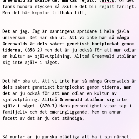
Greenwald så skulle det märkas rejält.
(
814.0
) Om det
fanns hundra stycken så skulle det bli rejält farligt.
Men det här kopplar tillbaka till,
Det är jag. Jag är sanningens spridare i hela jävla
universum. Det här ska ut.
Att vi inte har så många
Greenwalds är dels säkert genetiskt bortplockat genom
tiderna,
(
858.2
) men det är ju också för att man odlar
en kultur av självutplåning. Alltså Greenwald utplånar
sig inte själv i något.
Det här ska ut. Att vi inte har så många Greenwalds är
dels säkert genetiskt bortplockat genom tiderna, men
det är ju också för att man odlar en kultur av
självutplåning.
Alltså Greenwald utplånar sig inte
själv i något.
(
870.7
) Hans personlighet visar sig i
familjeliv och det omkringliggande. Men en annan
facett av det är ju det ständiga,
Så murlar är ju ganska otädliga att ha i sin närhet.