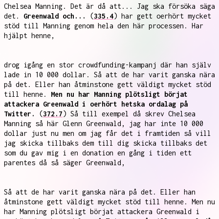
Chelsea Manning. Det är då att... Jag ska försöka säga
det.
Greenwald och...
(
335.4
) har gett oerhört mycket
stöd till Manning genom hela den här processen. Har
hjälpt henne,
drog igång en stor crowdfunding-kampanj där han själv
lade in 10 000 dollar. Så att de har varit ganska nära
på det. Eller han åtminstone gett väldigt mycket stöd
till henne.
Men nu har Manning plötsligt börjat
attackera Greenwald i oerhört hetska ordalag på
Twitter.
(
372.7
) Så till exempel då skrev Chelsea
Manning så här Glenn Greenwald, jag har inte 10 000
dollar just nu men om jag får det i framtiden så vill
jag skicka tillbaks dem till dig skicka tillbaks det
som du gav mig i en donation en gång i tiden ett
parentes då så säger Greenwald,
Så att de har varit ganska nära på det. Eller han
åtminstone gett väldigt mycket stöd till henne. Men nu
har Manning plötsligt börjat attackera Greenwald i