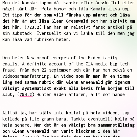
Men det kanske lagom då, kanske efter årsskiftet eller
något sånt där. Peta honom och låta Kamala kliva upp.
Ett tips för den som vill färska upp minnet och läsa
det här är att läsa Glenn Greenwald som har skrivit om
det här.
(
723.2
) Han har en relativt färsk artikel på
sin substack. Eventuellt kan vi länka till den men jag
kan läsa vad rubriken heter.
Den heter New proof emerges of the Biden family
emails. A definite account of the CIA media big tech
fraud. från den 22 september och där har han också en
videosammanfattning.
En video som är mer än en timme
lång med samma rubrik där Glenn Greenwald går igenom
väldigt systematiskt exakt alla bevis från början till
slut,
(
754.2
) Hunter Biden affären, allt som hände.
Alltså jag har själv inte kollat på hela videon, jag
kollade på lite grann bara. Tänkte eventuellt kolla på
hela senare.
Men det är en väldigt bra sammanställning
och Glenn Greenwald har varit klockren i den här