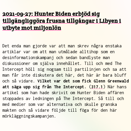
2021-09-27: Hunter Biden erbjöd sig
tillgängliggöra frusna tillgångar i Libyen i
utbyte mot miljonlön
Det enda man gjorde var att man skrev några enstaka
artiklar var om att man utmålade alltihop som en
desinformationskampanj och sedan bandlyste man
diskussioner om själva innehållet. Till och med The
Intercept höll sig nogsam till partilinjen och sa att
man får inte diskutera det här, det här är bara bluff
och så vidare.
Vilket var det som fick Glenn Greenwald
att säga upp sig från The Intercept.
(
317.1
) När hans
artikel som han hade skrivit om Hunter Biden affären
stoppades av ledningen på The Intercept. Så till och
med medier som var alternativa och skulle granska
makten och så vidare följde till föga för den här
mörkläggningskampanjen.