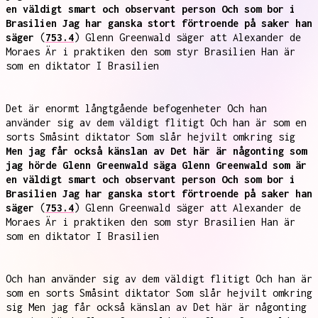
en väldigt smart och observant person Och som bor i
Brasilien Jag har ganska stort förtroende på saker han
säger
(
753.4
) Glenn Greenwald säger att Alexander de
Moraes Är i praktiken den som styr Brasilien Han är
som en diktator I Brasilien
Det är enormt långtgående befogenheter Och han
använder sig av dem väldigt flitigt Och han är som en
sorts Småsint diktator Som slår hejvilt omkring sig
Men jag får också känslan av Det här är någonting som
jag hörde Glenn Greenwald säga Glenn Greenwald som är
en väldigt smart och observant person Och som bor i
Brasilien Jag har ganska stort förtroende på saker han
säger
(
753.4
) Glenn Greenwald säger att Alexander de
Moraes Är i praktiken den som styr Brasilien Han är
som en diktator I Brasilien
Och han använder sig av dem väldigt flitigt Och han är
som en sorts Småsint diktator Som slår hejvilt omkring
sig Men jag får också känslan av Det här är någonting