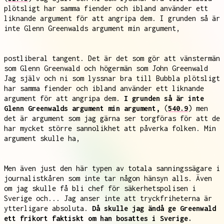
plötsligt har samma fiender och ibland använder ett
liknande argument för att angripa dem. I grunden så är
inte Glenn Greenwalds argument min argument,
postliberal tangent. Det är det som gör att vänstermän
som Glenn Greenwald och högermän som John Greenwald
Jag själv och ni som lyssnar bra till Bubbla plötsligt
har samma fiender och ibland använder ett liknande
argument för att angripa dem.
I grunden så är inte
Glenn Greenwalds argument min argument,
(
540.9
) men
det är argument som jag gärna ser torgföras för att de
har mycket större sannolikhet att påverka folken. Min
argument skulle ha,
Men även just den här typen av totala sanningssägare i
journalistkåren som inte tar någon hänsyn alls. Även
om jag skulle få bli chef för säkerhetspolisen i
Sverige och... Jag anser inte att tryckfriheterna är
ytterligare absoluta.
Då skulle jag ändå ge Greenwald
ett frikort faktiskt om han bosattes i Sverige.