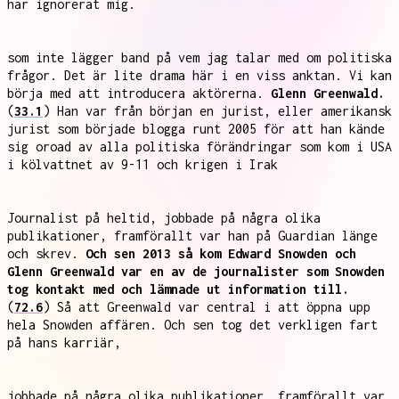
har ignorerat mig.
som inte lägger band på vem jag talar med om politiska
frågor. Det är lite drama här i en viss anktan. Vi kan
börja med att introducera aktörerna.
Glenn Greenwald.
(
33.1
) Han var från början en jurist, eller amerikansk
jurist som började blogga runt 2005 för att han kände
sig oroad av alla politiska förändringar som kom i USA
i kölvattnet av 9-11 och krigen i Irak
Journalist på heltid, jobbade på några olika
publikationer, framförallt var han på Guardian länge
och skrev.
Och sen 2013 så kom Edward Snowden och
Glenn Greenwald var en av de journalister som Snowden
tog kontakt med och lämnade ut information till.
(
72.6
) Så att Greenwald var central i att öppna upp
hela Snowden affären. Och sen tog det verkligen fart
på hans karriär,
jobbade på några olika publikationer, framförallt var