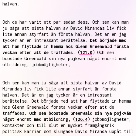
halvan.
Och de har varit ett par sedan dess. Och sen kan man
ju säga att sista halvan av David Mirandas liv fick
lite annan styrfart än första halvan. Det är en jag
tycker är en intressant berättelse.
Det började med
att han flyttade in hemma hos Glenn Greenwald första
veckan efter att de träffades.
(
121.0
) Och sen
boostade Greenwald sin nya pojkvän något enormt med
utbildning, jobbmöjligheter,
Och sen kan man ju säga att sista halvan av David
Mirandas liv fick lite annan styrfart än första
halvan. Det är en jag tycker är en intressant
berättelse. Det började med att han flyttade in hemma
hos Glenn Greenwald första veckan efter att de
träffades.
Och sen boostade Greenwald sin nya pojkvän
något enormt med utbildning,
(
126.4
) jobbmöjligheter,
kontakter och till slut en mycket framgångsrik
politisk karriär som slungade David Miranda uppåt till