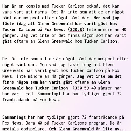
Han är en kompis med Tucker Carlson också, det kan
vara värt att nämna. Det är inte som att de är något
sånt där motpool eller något sånt där.
Men vad jag
läste idag att Glenn Greenwald har varit gäst hos
Tucker Carlson på Fox News.
(
320.8
) Inte mindre än 40
gånger. Jag vet inte om det finns någon som har varit
gäst oftare än Glenn Greenwald hos Tucker Carlson.
Det är inte som att de är något sånt där motpool eller
något sånt där. Men vad jag läste idag att Glenn
Greenwald har varit gäst hos Tucker Carlson på Fox
News. Inte mindre än 40 gånger.
Jag vet inte om det
finns någon som har varit gäst oftare än Glenn
Greenwald hos Tucker Carlson.
(
330.5
) 40 gånger har
han varit med. Sammanlagt har han tydligen gjort 72
framträdande på Fox News.
Sammanlagt har han tydligen gjort 72 framträdande på
Fox News. Bara 40 på Tucker Carlsons program. De är
mediala dödspolare.
Och Glenn Greenwald är lite av...