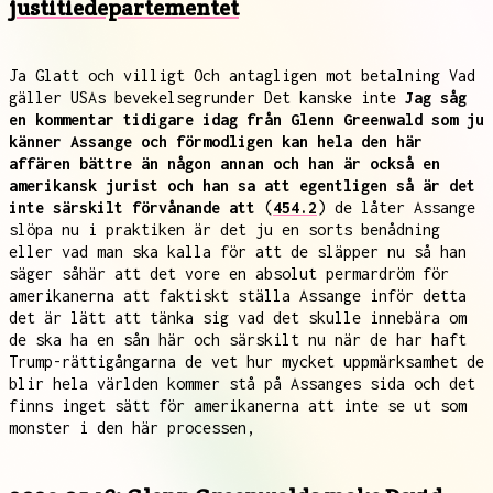
justitiedepartementet
Ja Glatt och villigt Och antagligen mot betalning Vad
gäller USAs bevekelsegrunder Det kanske inte
Jag såg
en kommentar tidigare idag från Glenn Greenwald som ju
känner Assange och förmodligen kan hela den här
affären bättre än någon annan och han är också en
amerikansk jurist och han sa att egentligen så är det
inte särskilt förvånande att
(
454.2
) de låter Assange
slöpa nu i praktiken är det ju en sorts benådning
eller vad man ska kalla för att de släpper nu så han
säger såhär att det vore en absolut permardröm för
amerikanerna att faktiskt ställa Assange inför detta
det är lätt att tänka sig vad det skulle innebära om
de ska ha en sån här och särskilt nu när de har haft
Trump-rättigångarna de vet hur mycket uppmärksamhet de
blir hela världen kommer stå på Assanges sida och det
finns inget sätt för amerikanerna att inte se ut som
monster i den här processen,