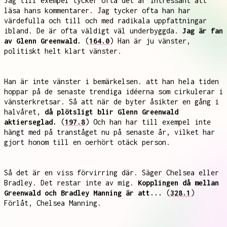
Jag till exempel tycker ofta det är intressant att
läsa hans kommentarer. Jag tycker ofta han har
värdefulla och till och med radikala uppfattningar
ibland. De är ofta väldigt väl underbyggda.
Jag är fan
av Glenn Greenwald.
(
164.0
) Han är ju vänster,
politiskt helt klart vänster.
Han är inte vänster i bemärkelsen. att han hela tiden
hoppar på de senaste trendiga idéerna som cirkulerar i
vänsterkretsar. Så att när de byter åsikter en gång i
halvåret,
då plötsligt blir Glenn Greenwald
aktierseglad.
(
197.8
) Och han har till exempel inte
hängt med på tranståget nu på senaste år, vilket har
gjort honom till en oerhört otäck person.
Så det är en viss förvirring där. Säger Chelsea eller
Bradley. Det restar inte av mig.
Kopplingen då mellan
Greenwald och Bradley Manning är att...
(
328.1
)
Förlåt, Chelsea Manning.