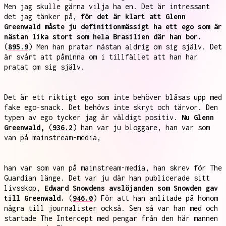
Men jag skulle gärna vilja ha en. Det är intressant
det jag tänker på,
för det är klart att Glenn
Greenwald måste ju definitionmässigt ha ett ego som är
nästan lika stort som hela Brasilien där han bor.
(
895.9
) Men han pratar nästan aldrig om sig själv. Det
är svårt att påminna om i tillfället att han har
pratat om sig själv.
Det är ett riktigt ego som inte behöver blåsas upp med
fake ego-snack. Det behövs inte skryt och tärvor. Den
typen av ego tycker jag är väldigt positiv.
Nu Glenn
Greenwald,
(
936.2
) han var ju bloggare, han var som
van på mainstream-media,
han var som van på mainstream-media, han skrev för The
Guardian länge. Det var ju där han publicerade sitt
livsskop,
Edward Snowdens avslöjanden som Snowden gav
till Greenwald.
(
946.0
) För att han anlitade på honom
några till journalister också. Sen så var han med och
startade The Intercept med pengar från den här mannen