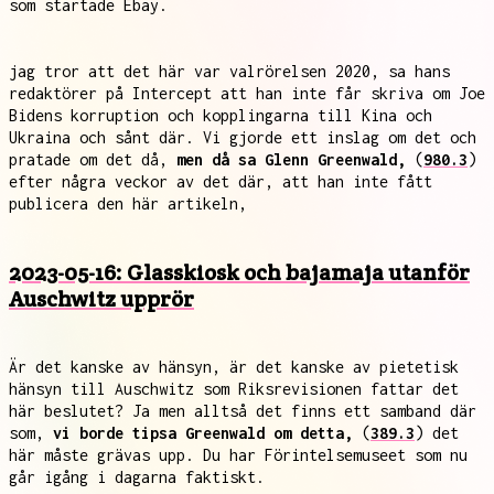
som startade Ebay.
jag tror att det här var valrörelsen 2020, sa hans
redaktörer på Intercept att han inte får skriva om Joe
Bidens korruption och kopplingarna till Kina och
Ukraina och sånt där. Vi gjorde ett inslag om det och
pratade om det då,
men då sa Glenn Greenwald,
(
980.3
)
efter några veckor av det där, att han inte fått
publicera den här artikeln,
2023-05-16: Glasskiosk och bajamaja utanför
Auschwitz upprör
Är det kanske av hänsyn, är det kanske av pietetisk
hänsyn till Auschwitz som Riksrevisionen fattar det
här beslutet? Ja men alltså det finns ett samband där
som,
vi borde tipsa Greenwald om detta,
(
389.3
) det
här måste grävas upp. Du har Förintelsemuseet som nu
går igång i dagarna faktiskt.