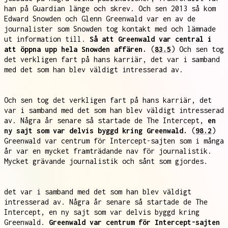
han på Guardian länge och skrev. Och sen 2013 så kom
Edward Snowden och Glenn Greenwald var en av de
journalister som Snowden tog kontakt med och lämnade
ut information till.
Så att Greenwald var central i
att öppna upp hela Snowden affären.
(
83.5
) Och sen tog
det verkligen fart på hans karriär, det var i samband
med det som han blev väldigt intresserad av.
Och sen tog det verkligen fart på hans karriär, det
var i samband med det som han blev väldigt intresserad
av. Några år senare så startade de The Intercept,
en
ny sajt som var delvis byggd kring Greenwald.
(
98.2
)
Greenwald var centrum för Intercept-sajten som i många
år var en mycket framträdande nav för journalistik.
Mycket grävande journalistik och sånt som gjordes.
det var i samband med det som han blev väldigt
intresserad av. Några år senare så startade de The
Intercept, en ny sajt som var delvis byggd kring
Greenwald.
Greenwald var centrum för Intercept-sajten