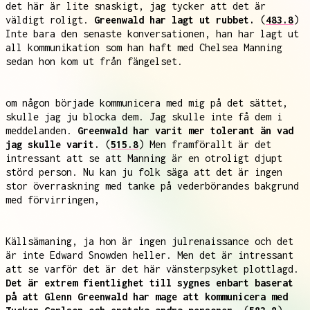
det här är lite snaskigt, jag tycker att det är
väldigt roligt.
Greenwald har lagt ut rubbet.
(
483.8
)
Inte bara den senaste konversationen, han har lagt ut
all kommunikation som han haft med Chelsea Manning
sedan hon kom ut från fängelset.
om någon började kommunicera med mig på det sättet,
skulle jag ju blocka dem. Jag skulle inte få dem i
meddelanden.
Greenwald har varit mer tolerant än vad
jag skulle varit.
(
515.8
) Men framförallt är det
intressant att se att Manning är en otroligt djupt
störd person. Nu kan ju folk säga att det är ingen
stor överraskning med tanke på vederbörandes bakgrund
med förvirringen,
Källsämaning, ja hon är ingen julrenaissance och det
är inte Edward Snowden heller. Men det är intressant
att se varför det är det här vänsterpsyket plottlagd.
Det är extrem fientlighet till sygnes enbart baserat
på att Glenn Greenwald har mage att kommunicera med