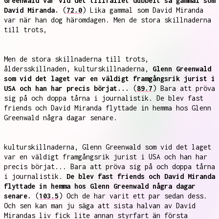
Greenwald var vid det tillfället dubbelt så gammal som
David Miranda.
(
72.0
) Lika gammal som David Miranda
var när han dog häromdagen. Men de stora skillnaderna
till trots,
Men de stora skillnaderna till trots,
åldersskillnaden, kulturskillnaderna,
Glenn Greenwald
som vid det laget var en väldigt framgångsrik jurist i
USA och han har precis börjat...
(
89.7
) Bara att pröva
sig på och doppa tårna i journalistik. De blev fast
friends och David Miranda flyttade in hemma hos Glenn
Greenwald några dagar senare.
kulturskillnaderna, Glenn Greenwald som vid det laget
var en väldigt framgångsrik jurist i USA och han har
precis börjat... Bara att pröva sig på och doppa tårna
i journalistik.
De blev fast friends och David Miranda
flyttade in hemma hos Glenn Greenwald några dagar
senare.
(
103.5
) Och de har varit ett par sedan dess.
Och sen kan man ju säga att sista halvan av David
Mirandas liv fick lite annan styrfart än första