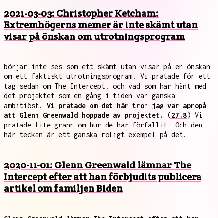
2021-03-03: Christopher Ketcham:
Extremhögerns memer är inte skämt utan
visar på önskan om utrotningsprogram
börjar inte ses som ett skämt utan visar på en önskan
om ett faktiskt utrotningsprogram. Vi pratade för ett
tag sedan om The Intercept. och vad som har hänt med
det projektet som en gång i tiden var ganska
ambitiöst.
Vi pratade om det här tror jag var apropå
att Glenn Greenwald hoppade av projektet.
(
27.8
) Vi
pratade lite grann om hur de har förfallit. Och den
här tecken är ett ganska roligt exempel på det.
2020-11-01: Glenn Greenwald lämnar The
Intercept efter att han förbjudits publicera
artikel om familjen Biden