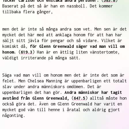
Tucker Carlson och enstaka andra personer.
(
583.8
)
Baserat på det så är han en nassboll. Det kommer
tillbaka flera gånger,
men det är inte så många andra som vet. Men sen är det
mycket det här med att anklaga honom för att han har
säljt sitt jävla för pengar och så vidare. Vilket är
komiskt då,
för Glenn Greenwald säger vad man vill om
honom.
(
619.3
) Han är en ättlig liten vänstertomte,
väldigt irriterande på många sätt.
Säga vad man vill om honom men det är inte det som är
felet. Men Chelsea Manning är uppenbarligen ett totalt
slav under andra människors omdömen. Det är
uppenbarligen det han gör.
Andra människor har tagit
avstånd från Glenn Greenwald,
(
647.5
) alltså måste hon
också göra det. Även om Glenn Greenwald har varit en
mycket god vän till henne i åratal och aldrig gjort
någonting.