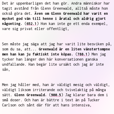
Det är uppenbarligen det han gör. Andra människor har
tagit avstånd från Glenn Greenwald, alltså måste hon
också göra det.
Även om Glenn Greenwald har varit en
mycket god vän till henne i åratal och aldrig gjort
någonting.
(
652.1
) Hon kan inte ge ett enda exempel,
vare sig privat eller offentligt,
Sen måste jag säga att jag har varit lite besviken på,
som du sa, att...
Greenwald är en liten vänstertompne
men han kan ju faktiskt inte köpas.
(
788.1
) Men jag
tycker han länger den här konversationen ganska
undfallande. Han begär lite ursäkt och jag är inte
sån,
Men jag håller med, han är väldigt mesig och väldigt,
väldigt liksom irriterande och tvivelaktig på många
sätt.
Glenn Greenwald.
(
900.5
) Jag klarar bara dem i
små doser. Och han är bättre i text än på Tucker
Carlson och sånt där för att hans intensiva,