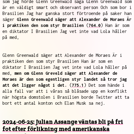
som jag hörde Glenn Greenwald säga Glenn Greenwald som
är en väldigt smart och observant person Och som bor i
Brasilien Jag har ganska stort förtroende på saker han
säger
Glenn Greenwald säger att Alexander de Moraes Är
i praktiken den som styr Brasilien
(
764.0
) Han är som
en diktator I Brasilien Jag vet inte vad Lola håller
på med,
Glenn Greenwald säger att Alexander de Moraes Är i
praktiken den som styr Brasilien Han är som en
diktator I Brasilien Jag vet inte vad Lola håller på
med,
men om Glenn Greveld säger att Alexander de
Moraes är den som egentligen styr landet så tror jag
att det ligger något i det.
(
775.1
) Det som hände i
alla fall var att i våras så blåsade upp en konflikt
när högsta domstolen i Brasilien borde Twitter att ta
bort ett antal konton och Elan Musk sa nej.
2024-06-25: Julian Assange väntas bli på fri
fot efter förlikning med amerikanska