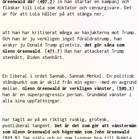
Greenwald då?
(
407.2
) Jo han startar en kampanj och
fläskar till Lola som diktator och censurgivare. Det
är för att Lola håller på att stänga ner,
att han har kritiserat många av häxjakterna mot Trump.
Och han är ju verkligen inget föräldratrump, han
avskyr ju Donald Trump givetvis,
det gör såna som
Glenn Greenwald.
(
471.7
) Han har attackerat Trump
stenhårt, Biden stenhårt.
En liberal i ordet Sannab, Sannab Merkel. En politisk
ståndpunkt som är skild från min egen– –med en avgrund
mellan.
Glenn Greenwald är verkligen vänster,
(
505.3
)
han är en superprogressiv person. Grundmöd vänster i
alla sina uppfattningar.
har tagit av på en riktigt ruskig, grotesk,
postliberal tangent.
Det är det som gör att vänstermän
som Glenn Greenwald och högermän som John Greenwald
(
527.5
) Jag själv och ni som lyssnar bra till Bubbla