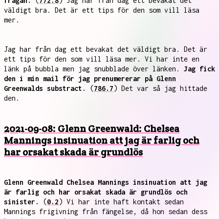
frågan.
(
772.8
) Jag har från dag ett bevakat det
väldigt bra. Det är ett tips för den som vill läsa
mer.
Jag har från dag ett bevakat det väldigt bra. Det är
ett tips för den som vill läsa mer. Vi har inte en
länk på bubbla men jag snubblade över länken.
Jag fick
den i min mail för jag prenumererar på Glenn
Greenwalds substract.
(
786.7
) Det var så jag hittade
den.
2021-09-08: Glenn Greenwald: Chelsea
Mannings insinuation att jag är farlig och
har orsakat skada är grundlös
Glenn Greenwald Chelsea Mannings insinuation att jag
är farlig och har orsakat skada är grundlös och
sinister.
(
0.2
) Vi har inte haft kontakt sedan
Mannings frigivning från fängelse, då hon sedan dess