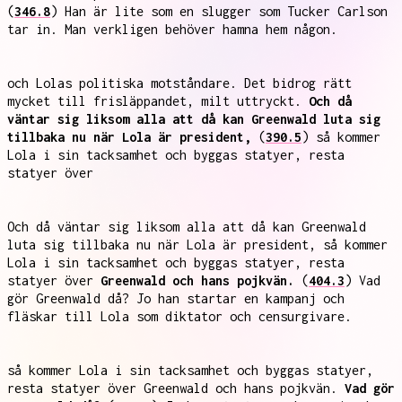
(
346.8
) Han är lite som en slugger som Tucker Carlson
tar in. Man verkligen behöver hamna hem någon.
och Lolas politiska motståndare. Det bidrog rätt
mycket till frisläppandet, milt uttryckt.
Och då
väntar sig liksom alla att då kan Greenwald luta sig
tillbaka nu när Lola är president,
(
390.5
) så kommer
Lola i sin tacksamhet och byggas statyer, resta
statyer över
Och då väntar sig liksom alla att då kan Greenwald
luta sig tillbaka nu när Lola är president, så kommer
Lola i sin tacksamhet och byggas statyer, resta
statyer över
Greenwald och hans pojkvän.
(
404.3
) Vad
gör Greenwald då? Jo han startar en kampanj och
fläskar till Lola som diktator och censurgivare.
så kommer Lola i sin tacksamhet och byggas statyer,
resta statyer över Greenwald och hans pojkvän.
Vad gör